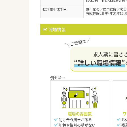
週休2日 有給休暇法定通
福利厚生諸手当
厚生年金／雇用保険／労災
有給休暇、夏季・年末年始、
職場情報
求人票に書き
“詳しい職場情報”
職場の雰囲気
ワ
助け合う風土がある
お
年齢や性別の壁がない
残