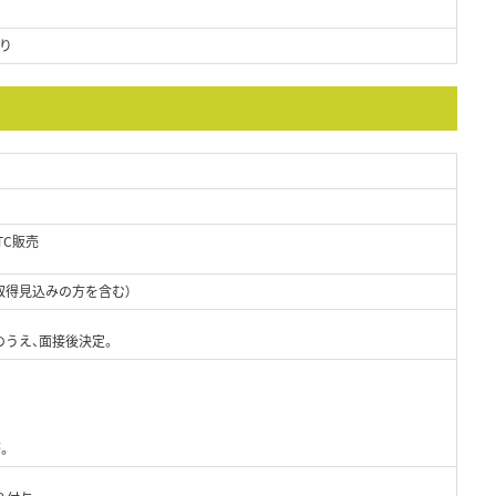
り
TC販売
取得見込みの方を含む）
のうえ、面接後決定。
。