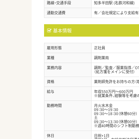
路線・交通手段
知多半田駅 (名鉄河和線)
通勤交通費
有／会社規定により支給有
基本情報
雇用形態
正社員
業種
調剤薬局
業務内容
調剤／監査／服薬指導／O
（処方箋をメインに受付）
資格
薬剤師免許をお持ちの方（
給与
年収550万円～600万円
※就業条件、経験等を考慮
勤務時間
月火水木金
09：30～19：30
09：30～18：30（休憩60分）
土
09：30～13：30（休憩00分）
※週40時間のシフト制勤務
休日
日祝+1日