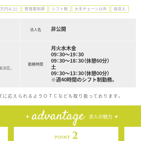
0万円以上)
管理薬剤師
シフト制
大手チェーン以外
高収入
非公開
法人名
月火水木金
09：30～19：30
09：30～18：30（休憩60分）
勤務時間
土
後決定。
09：30～13：30（休憩00分）
※週40時間のシフト制勤務。
ズに応えられるようＯＴＣなども取り扱っております。
advantage
求人の魅力