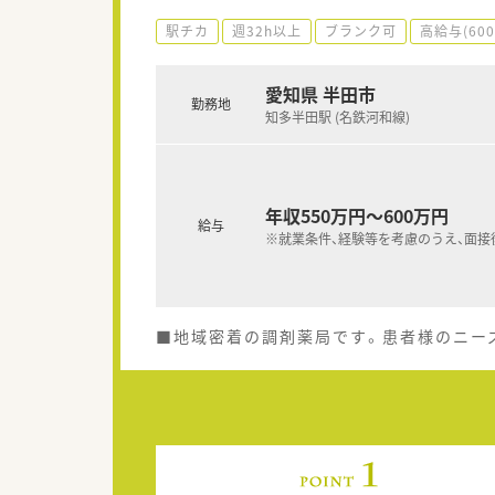
駅チカ
週32h以上
ブランク可
高給与(60
愛知県 半田市
勤務地
知多半田駅 (名鉄河和線)
年収550万円～600万円
給与
※就業条件、経験等を考慮のうえ、面接
■地域密着の調剤薬局です。患者様のニー