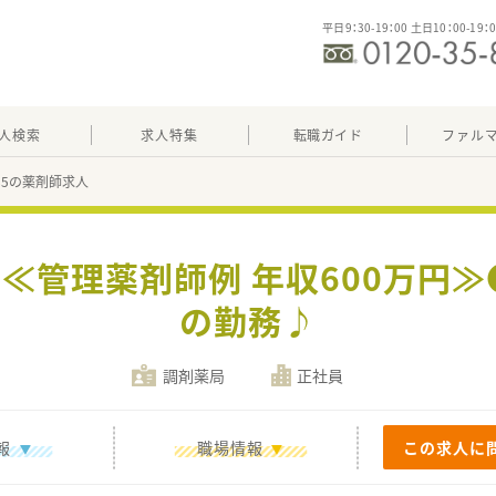
平日9：30-19：00 土日10：00-19：
人検索
求人特集
転職ガイド
ファル
485の薬剤師求人
】 ≪管理薬剤師例 年収600万円
の勤務♪
調剤薬局
正社員
報
職場情報
この求人に