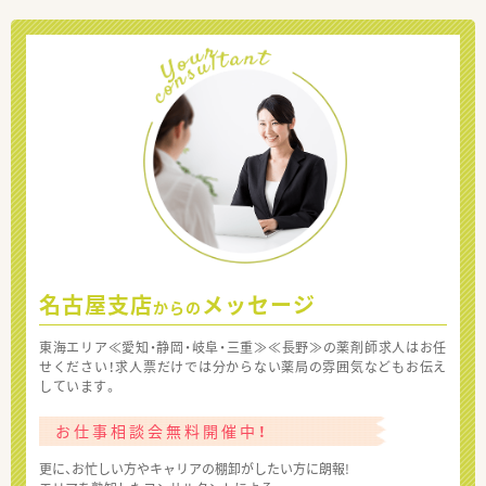
名古屋支店
メッセージ
からの
東海エリア≪愛知・静岡・岐阜・三重≫≪長野≫の薬剤師求人はお任
せください！求人票だけでは分からない薬局の雰囲気などもお伝え
しています。
お仕事相談会無料開催中！
更に、お忙しい方やキャリアの棚卸がしたい方に朗報!