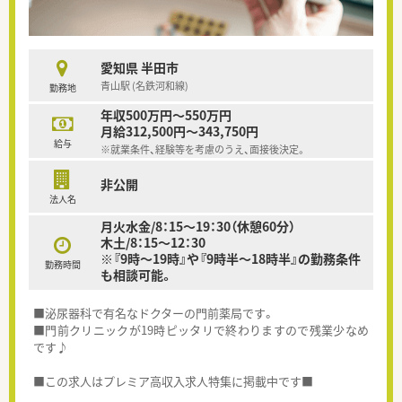
愛知県 半田市
青山駅 (名鉄河和線)
勤務地
年収500万円～550万円
月給312,500円～343,750円
給与
※就業条件、経験等を考慮のうえ、面接後決定。
非公開
法人名
月火水金/8：15～19：30（休憩60分）
木土/8：15～12：30
※『9時～19時』や『9時半～18時半』の勤務条件
勤務時間
も相談可能。
■泌尿器科で有名なドクターの門前薬局です。
■門前クリニックが19時ピッタリで終わりますので残業少なめ
です♪
■この求人はプレミア高収入求人特集に掲載中です■