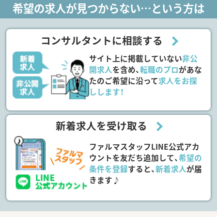
希望の求人が見つからない…という方は
コンサルタントに相談する
サイト上に掲載していない
非公
開求人
を含め、
転職のプロ
があな
たのご希望に沿って
求人をお探
しします！
新着求人を受け取る
ファルマスタッフLINE公式アカ
ウントを友だち追加して、
希望の
条件を登録
すると、
新着求人
が届
きます♪