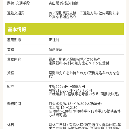
路線・交通手段
青山駅 (名鉄河和線)
通勤交通費
有／原則実費支給 ※通勤方法、社内規則によ
り異なる場合あり
基本情報
雇用形態
正社員
業種
調剤薬局
業務内容
調剤／監査／服薬指導／OTC販売
泌尿器科・内科の処方箋をメインに受付
資格
薬剤師免許をお持ちの方（取得見込みの方を含
む）
給与
年収500万円～550万円
月給312,500円～343,750円
※就業条件、経験等を考慮のうえ、面接後決定。
勤務時間
月火水金/8：15～19：30（休憩60分）
木土/8：15～12：30
※『9時～19時』や『9時半～18時半』の勤務条件
も相談可能。
休日
週休二日制 / 有給休暇（法定通り）、夏季休暇、年
末年始休暇、産前産後休暇、育児休暇、介護休暇、