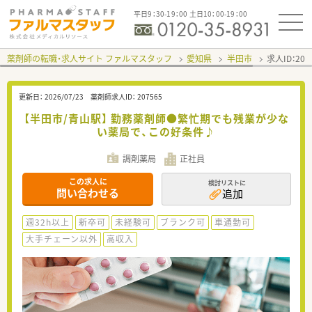
平日9：30-19：00 土日10：00-19：00
薬剤師の転職・求人サイト ファルマスタッフ
愛知県
半田市
求人ID：20
更新日：
2026/07/23
薬剤師求人ID：
207565
【半田市/青山駅】 勤務薬剤師●繁忙期でも残業が少な
い薬局で、この好条件♪
調剤薬局
正社員
この求人に
検討リストに
問い合わせる
追加
週32h以上
新卒可
未経験可
ブランク可
車通勤可
大手チェーン以外
高収入