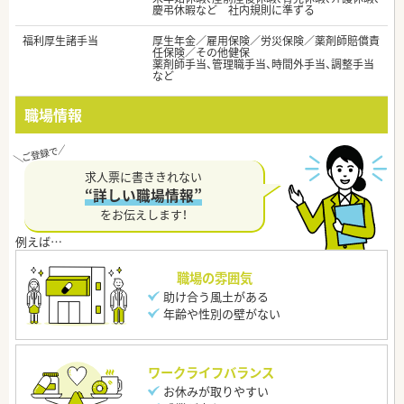
慶弔休暇など 社内規則に準ずる
福利厚生諸手当
厚生年金／雇用保険／労災保険／薬剤師賠償責
任保険／その他健保
薬剤師手当、管理職手当、時間外手当、調整手当
など
職場情報
求人票に書ききれない
“詳しい職場情報”
をお伝えします！
職場の雰囲気
助け合う風土がある
年齢や性別の壁がない
ワークライフバランス
お休みが取りやすい