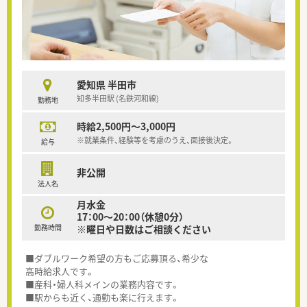
愛知県 半田市
知多半田駅 (名鉄河和線)
勤務地
時給2,500円～3,000円
※就業条件、経験等を考慮のうえ、面接後決定。
給与
非公開
法人名
月水金
17：00～20：00（休憩0分）
勤務時間
※曜日や日数はご相談ください
■ダブルワーク希望の方もご応募頂る、希少な
高時給求人です。
■産科・婦人科メインの業務内容です。
■駅からも近く、通勤も楽に行えます。