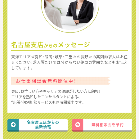
名古屋支店
メッセージ
からの
東海エリア≪愛知・静岡・岐阜・三重≫≪長野≫の薬剤師求人はお任
せください！求人票だけでは分からない薬局の雰囲気などもお伝え
しています。
お仕事相談会無料開催中！
更に、お忙しい方やキャリアの棚卸がしたい方に朗報!
エリアを熟知したコンサルタントによる、
“出張”個別相談サービスも同時開催中です。
名古屋支店からの
無料相談会を予約
最新情報