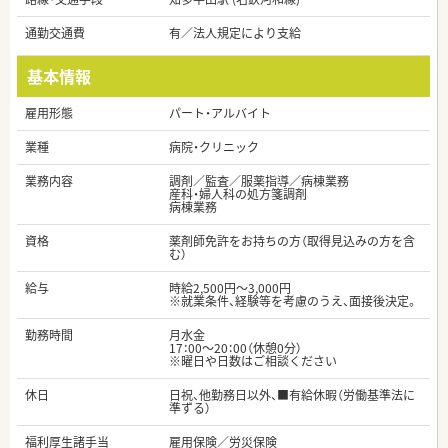
通勤交通費
有／法人規定により支給
基本情報
雇用形態
パート・アルバイト
業種
病院・クリニック
業務内容
調剤／監査／服薬指導／病棟業務
産科・婦人科の処方箋調剤
病棟業務
資格
薬剤師免許をお持ちの方（取得見込みの方を含
む）
給与
時給2,500円～3,000円
※就業条件、経験等を考慮のうえ、面接後決定。
勤務時間
月水金
17：00～20：00（休憩0分）
※曜日や日数はご相談ください
休日
日祝、他勤務日以外、■有給休暇（労働基準法に
準ずる）
福利厚生諸手当
雇用保険／労災保険