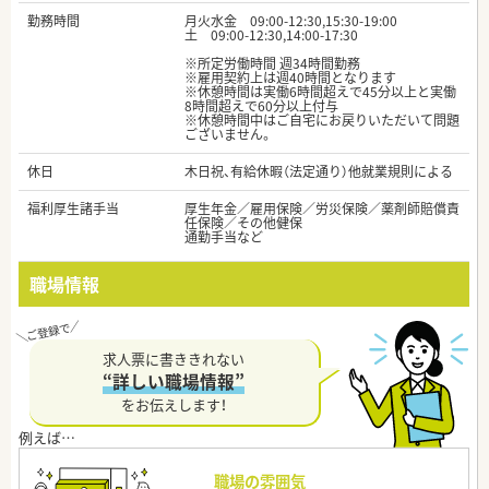
勤務時間
月火水金 09:00-12:30,15:30-19:00
土 09:00-12:30,14:00-17:30
※所定労働時間 週34時間勤務
※雇用契約上は週40時間となります
※休憩時間は実働6時間超えで45分以上と実働
8時間超えで60分以上付与
※休憩時間中はご自宅にお戻りいただいて問題
ございません。
休日
木日祝、有給休暇（法定通り）他就業規則による
福利厚生諸手当
厚生年金／雇用保険／労災保険／薬剤師賠償責
任保険／その他健保
通勤手当など
職場情報
求人票に書ききれない
“詳しい職場情報”
をお伝えします！
職場の雰囲気