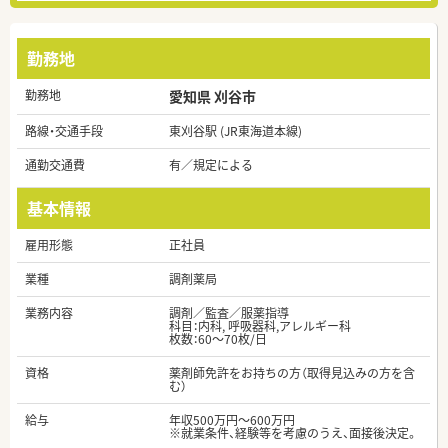
勤務地
勤務地
愛知県 刈谷市
路線・交通手段
東刈谷駅 (JR東海道本線)
通勤交通費
有／規定による
基本情報
雇用形態
正社員
業種
調剤薬局
業務内容
調剤／監査／服薬指導
科目：内科, 呼吸器科,アレルギー科
枚数：60～70枚/日
資格
薬剤師免許をお持ちの方（取得見込みの方を含
む）
給与
年収500万円～600万円
※就業条件、経験等を考慮のうえ、面接後決定。