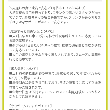
＼風通しの良い環境で安心／（刈谷市エリア担当より）
人柄重視の採用を行っており、フランクで温かいスタッフが揃っ
ています。経験者向けの増員募集ですが、ブランクがある方もま
ずは丁寧なサポートがあるので安心です。
【店舗情報と応需状況について】
■東刈谷駅から車で4分、内科や呼吸器科をメインに応需してい
る調剤薬局です。
■処方箋は1日あたり約60～70枚で、複数の薬剤師と事務が連携
して対応しています。
■大手の調剤システムが多く導入されており、スムーズに業務を
行える環境です。
【求人情報について】
■正社員の勤務薬剤師の募集で、経験を考慮して年収500万から
600万円を提示します。
■年俸制の12分割を採用しており、日頃の頑張りに応じて別途決
算賞与が支給されます。
■年齢や性別は不問ですので、これまでの調剤経験をしっかりと
活かして活躍できます。
【やりがい/おすすめポイント】