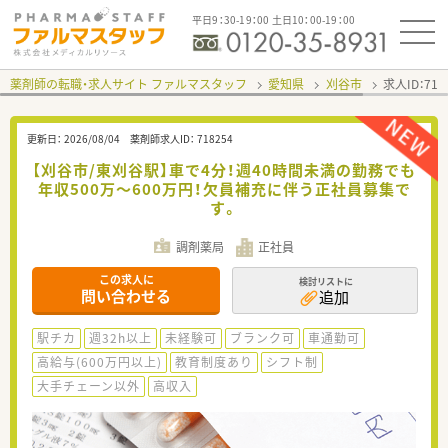
平日9：30-19：00 土日10：00-19：00
薬剤師の転職・求人サイト ファルマスタッフ
愛知県
刈谷市
求人ID：71
更新日：
2026/08/04
薬剤師求人ID：
718254
【刈谷市/東刈谷駅】車で4分！週40時間未満の勤務でも
年収500万〜600万円！欠員補充に伴う正社員募集で
す。
調剤薬局
正社員
この求人に
検討リストに
問い合わせる
追加
駅チカ
週32h以上
未経験可
ブランク可
車通勤可
高給与(600万円以上)
教育制度あり
シフト制
大手チェーン以外
高収入