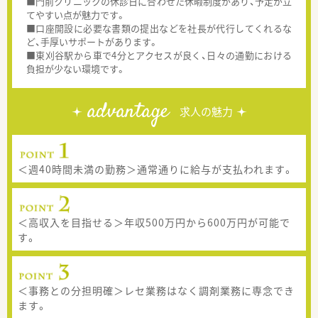
■門前クリニックの休診日に合わせた休暇制度があり、予定が立
てやすい点が魅力です。
■口座開設に必要な書類の提出などを社長が代行してくれるな
ど、手厚いサポートがあります。
■東刈谷駅から車で4分とアクセスが良く、日々の通勤における
負担が少ない環境です。
advantage
求人の魅力
＜週40時間未満の勤務＞通常通りに給与が支払われます。
＜高収入を目指せる＞年収500万円から600万円が可能で
す。
＜事務との分担明確＞レセ業務はなく調剤業務に専念でき
ます。