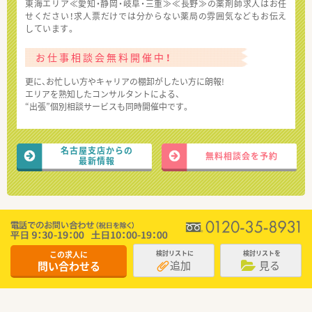
東海エリア≪愛知・静岡・岐阜・三重≫≪長野≫の薬剤師求人はお任
せください！求人票だけでは分からない薬局の雰囲気などもお伝え
しています。
お仕事相談会無料開催中！
更に、お忙しい方やキャリアの棚卸がしたい方に朗報!
エリアを熟知したコンサルタントによる、
“出張”個別相談サービスも同時開催中です。
名古屋支店からの
無料相談会を予約
最新情報
この求人に
検討リストに
検討リストを
追加
見る
問い合わせる