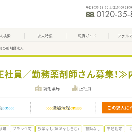
平日9：30-19：00 土日10：00-19：
人検索
求人特集
転職ガイド
ファル
329の薬剤師求人
≪正社員／勤務薬剤師さん募集！≫
調剤薬局
正社員
報
職場情報
この求人に
験可
ブランク可
残業なし(ほぼなし含む)
転勤なし
車通勤可
扶