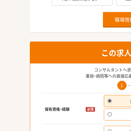
職場情
この求
コンサルタントへ求
薬局・病院等への直接応
1
保有資格・経験
必須