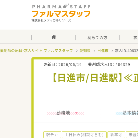
株式会社メディカルリソース
初めての方
求
薬剤師の転職・求人サイト ファルマスタッフ
愛知県
日進市
求人ID：406
更新日：
2026/06/19
薬剤師求人ID：
406329
【日進市/日進駅】
勤務地
基本情
駅チカ
土日休み(相談可含む)
新卒可
未経