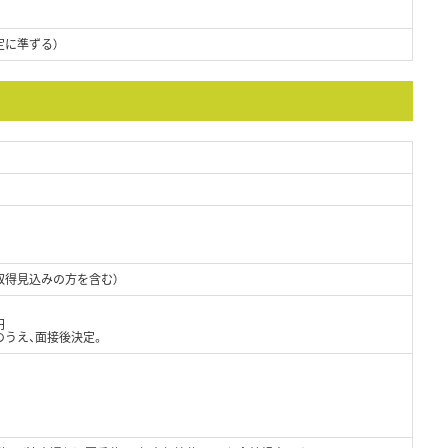
定に準ずる）
取得見込みの方を含む）
円
のうえ、面接後決定。