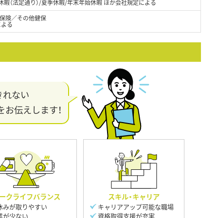
/ 有給休暇（法定通り）/夏季休暇/年末年始休暇 ほか会社規定による
保険／その他健保
による
きれない
をお伝えします！
ークライフバランス
スキル・キャリア
休みが取りやすい
キャリアアップ可能な職場
業が少ない
資格取得支援が充実