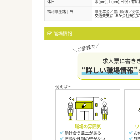
休日
水(pm),土(pm),日祝 
福利厚生諸手当
厚生年金／雇用保険／労災
交通費支給 ほか会社規定
職場情報
求人票に書き
“詳しい職場情報”
職場の雰囲気
ワ
助け合う風土がある
お
年齢や性別の壁がない
残