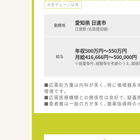
大手チェーン以外
愛知県 日進市
勤務地
日進駅 (名鉄豊田線)
年収500万円～550万円
月給416,666円～500,000円
給与
※就業条件、経験等を考慮のうえ、面接
■応需処方箋は内科が多く、特に循環器系
環境です。
■応需医療機関との関係性は良好で、疑義
■患者層は一般の方が多く、服薬指導時の