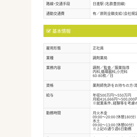
路線・交通手段
日進駅 (名鉄豊田線)
通勤交通費
有／原則全額支給（会社規
基本情報
雇用形態
正社員
業種
調剤薬局
業務内容
調剤／監査／服薬指導
内科,循環器科,小児科
60-80枚／日
資格
薬剤師免許をお持ちの方（
給与
年収500万円～550万円
月給416,666円～500,000
※就業条件、経験等を考慮
勤務時間
月火木金
09:00～20:00（休憩180分）
水土
09:00～13:00（休憩00分）
※上記の通り週6日勤務