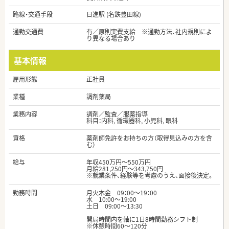
路線・交通手段
日進駅 (名鉄豊田線)
通勤交通費
有／原則実費支給 ※通勤方法、社内規則によ
り異なる場合あり
基本情報
雇用形態
正社員
業種
調剤薬局
業務内容
調剤／監査／服薬指導
科目：内科, 循環器科, 小児科, 眼科
資格
薬剤師免許をお持ちの方（取得見込みの方を含
む）
給与
年収450万円～550万円
月給281,250円～343,750円
※就業条件、経験等を考慮のうえ、面接後決定。
勤務時間
月火木金 09：00～19：00
水 10:00～19:00
土日 09:00～13:30
開局時間内を軸に1日8時間勤務シフト制
※休憩時間60～120分