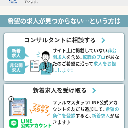
ています。
希望の求人が見つからない…という方は
コンサルタントに相談する
サイト上に掲載していない
非公
開求人
を含め、
転職のプロ
があな
たのご希望に沿って
求人をお探
しします！
新着求人を受け取る
ファルマスタッフLINE公式アカ
ウントを友だち追加して、
希望の
条件を登録
すると、
新着求人
が届
きます♪