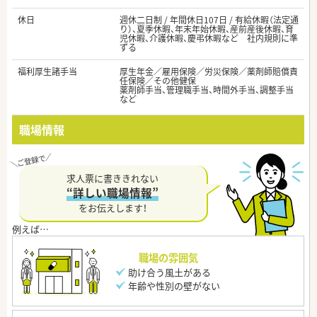
休日
週休二日制 / 年間休日107日 / 有給休暇（法定通
り）、夏季休暇、年末年始休暇、産前産後休暇、育
児休暇、介護休暇、慶弔休暇など 社内規則に準
ずる
福利厚生諸手当
厚生年金／雇用保険／労災保険／薬剤師賠償責
任保険／その他健保
薬剤師手当、管理職手当、時間外手当、調整手当
など
職場情報
求人票に書ききれない
“詳しい職場情報”
をお伝えします！
職場の雰囲気
助け合う風土がある
年齢や性別の壁がない