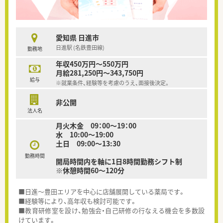
愛知県 日進市
日進駅 (名鉄豊田線)
勤務地
年収450万円～550万円
月給281,250円～343,750円
給与
※就業条件、経験等を考慮のうえ、面接後決定。
非公開
法人名
月火木金 09：00～19：00
水 10:00～19:00
土日 09:00～13:30
勤務時間
開局時間内を軸に1日8時間勤務シフト制
※休憩時間60～120分
■日進～豊田エリアを中心に店舗展開している薬局です。
■経験等により、高年収も検討可能です。
■教育研修室を設け、勉強会・自己研修の行なえる機会を多数設
けています。