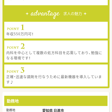
advantage
求人の魅力
年収550万円可！
内科を中心として複数の処方科目を応需しており、勉強に
なる環境です！
正確・迅速な調剤を行なうために最新機器を導入していま
す♪
勤務地
勤務地
愛知県 日進市