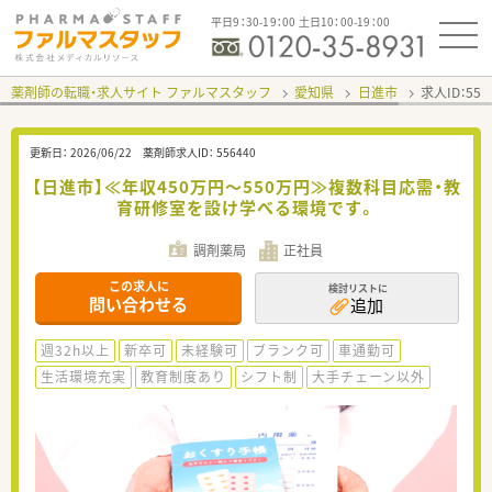
平日9：30-19：00 土日10：00-19：00
薬剤師の転職・求人サイト ファルマスタッフ
愛知県
日進市
求人ID：55
更新日：
2026/06/22
薬剤師求人ID：
556440
【日進市】≪年収450万円～550万円≫複数科目応需・教
育研修室を設け学べる環境です。
調剤薬局
正社員
この求人に
検討リストに
問い合わせる
追加
週32h以上
新卒可
未経験可
ブランク可
車通勤可
生活環境充実
教育制度あり
シフト制
大手チェーン以外