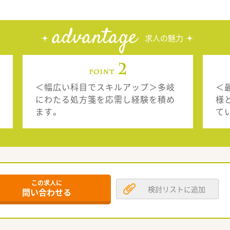
advantage
求人の魅力
＜幅広い科目でスキルアップ＞多岐
＜
にわたる処方箋を応需し経験を積め
様
ます。
て
この求人に
検討リストに追加
問い合わせる