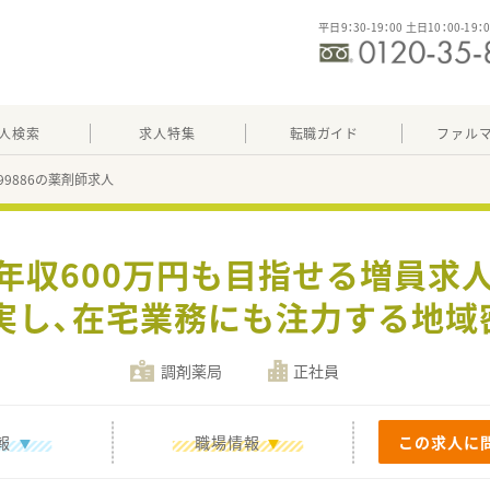
平日9：30-19：00 土日10：00-19：
人検索
求人特集
転職ガイド
ファル
299886の薬剤師求人
】年収600万円も目指せる増員求人
実し、在宅業務にも注力する地域
調剤薬局
正社員
報
職場情報
この求人に