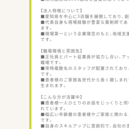
【法人特徴について】
■愛知県を中心に3店舗を展開しており、
■代表自身も現場経験が豊富な薬剤師であ
ます。
■現場第一という企業理念のもと、地域支
です。
【職場環境と雰囲気】
■正社員とパート従業員が協力し合い、ア
職場です。
■常時複数名のスタッフが配置されており
です。
■患者様のご家族各世代から長く親しまれ
生まれます。
【こんな方が活躍中】
■患者様一人ひとりのお話をじっくりと伺
れています。
■幅広い年齢層の患者様やご家族と関わる
です。
■自身のスキルアップに意欲的で、会社の