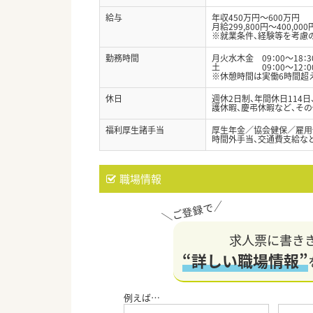
給与
年収450万円～600万円
月給299,800円～400,000
※就業条件、経験等を考慮
勤務時間
月火水木金 09：00～18：3
土 09：00～12：0
※休憩時間は実働6時間超え
休日
週休2日制、年間休日114
護休暇、慶弔休暇など、そ
福利厚生諸手当
厚生年金／協会健保／雇用
時間外手当、交通費支給な
職場情報
求人票に書き
“詳しい職場情報”