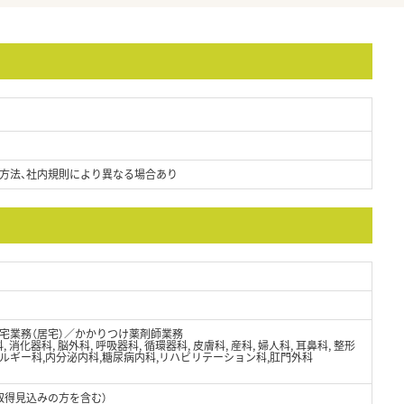
方法、社内規則により異なる場合あり
宅業務（居宅）／かかりつけ薬剤師業務
, 消化器科, 脳外科, 呼吸器科, 循環器科, 皮膚科, 産科, 婦人科, 耳鼻科, 整形
アレルギー科,内分泌内科,糖尿病内科,リハビリテーション科,肛門外科
取得見込みの方を含む）