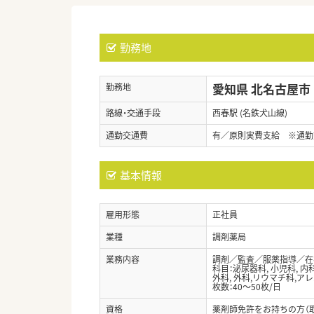
勤務地
愛知県 北名古屋市
勤務地
路線・交通手段
西春駅 (名鉄犬山線)
通勤交通費
有／原則実費支給 ※通勤
基本情報
雇用形態
正社員
業種
調剤薬局
業務内容
調剤／監査／服薬指導／在
科目：泌尿器科, 小児科, 内科
外科, 外科,リウマチ科,
枚数：40～50枚/日
資格
薬剤師免許をお持ちの方（