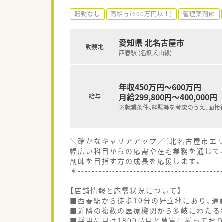
転勤なし
高給与(600万円以上)
管理薬剤師
愛知県 北名古屋市
勤務地
西春駅 (名鉄犬山線)
年収450万円～600万円
月給299,800円～400,000円
給与
※就業条件、経験等を考慮のうえ、面接
＼確かなキャリアアップ／（北名古屋市エ
幅広い科目からの応需や在宅業務を通じて
剤師を目指す方の成長を応援します。
＊----------------------------------------
【店舗情報と応需状況について】
■西春駅から徒歩10分の好立地にあり、
■近隣の複数の医療機関から多岐にわたる科
■採用品目は1800品目と豊富に揃ってお