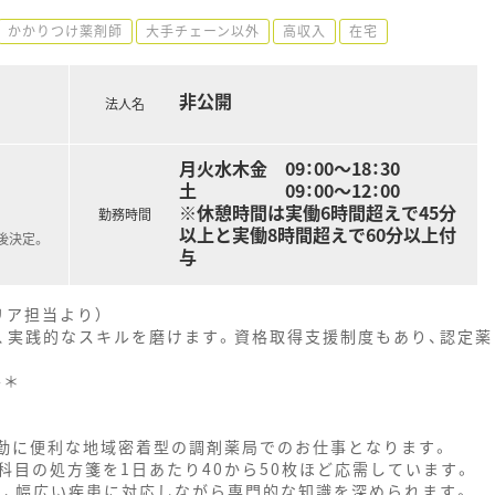
かかりつけ薬剤師
大手チェーン以外
高収入
在宅
非公開
法人名
月火水木金 09：00～18：30
土 09：00～12：00
※休憩時間は実働6時間超えで45分
勤務時間
以上と実働8時間超えで60分以上付
後決定。
与
リア担当より）
、実践的なスキルを磨けます。資格取得支援制度もあり、認定薬
--＊
通勤に便利な地域密着型の調剤薬局でのお仕事となります。
目の処方箋を1日あたり40から50枚ほど応需しています。
り、幅広い疾患に対応しながら専門的な知識を深められます。