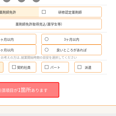
薬剤師免許
研修認定薬剤師
希
薬剤師免許取得見込（薬学生等）
1ヶ月以内
3ヶ月以内
6ヶ月以内
良いところがあれば
をお考えの方は、就業開始時期の目安を選択してください
契約社員
パート
派遣
1箇所
必須項目が
あります