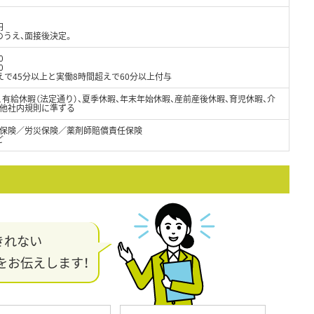
円
のうえ、面接後決定。
0
0
で45分以上と実働8時間超えで60分以上付与
日、有給休暇（法定通り）、夏季休暇、年末年始休暇、産前産後休暇、育児休暇、介
の他社内規則に準ずる
保険／労災保険／薬剤師賠償責任保険
ど
きれない
をお伝えします！