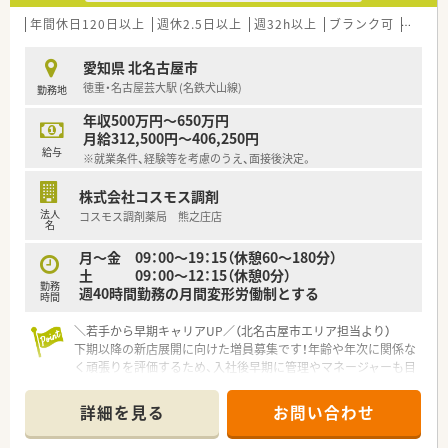
■代表自身も現場経験が豊富な薬剤師であり、従業員と同じ目線
に立って働きやすい環境作りに努めています。
年間休日120日以上
週休2.5日以上
週32h以上
ブランク可
車通勤
■現場第一という企業理念のもと、地域支援体制加算などの各算
定もしっかりとクリアし経営状態は良好です。
愛知県 北名古屋市
徳重・名古屋芸大駅 (名鉄犬山線)
勤務地
【職場環境と雰囲気】
■正社員とパート従業員が協力し合い、アットホームで風通しの
年収500万円～650万円
良い人間関係が築かれている働きやすい職場です。
月給312,500円～406,250円
■常時複数名のスタッフが配置されており、忙しい時間帯でもお
給与
※就業条件、経験等を考慮のうえ、面接後決定。
互いにサポートし合える安心の勤務体制です。
■患者様のご家族各世代から長く親しまれており、地域の方々と
株式会社コスモス調剤
の温かいコミュニケーションが日常的に生まれます。
法人
コスモス調剤薬局 熊之庄店
名
【こんな方が活躍中】
■患者様一人ひとりのお話をじっくりと伺い、丁寧な服薬指導を
月～金 09：00～19：15（休憩60～180分）
通じて信頼関係を築ける方が高く評価されています。
土 09：00～12：15（休憩0分）
勤務
■幅広い年齢層の患者様やご家族と関わることに喜びを感じ、地
週40時間勤務の月間変形労働制とする
時間
域医療への貢献に熱意を持つ方が活躍中です。
■自身のスキルアップに意欲的で、会社の支援制度を活用しなが
＼若手から早期キャリアUP／（北名古屋市エリア担当より）
ら新しい知識を積極的に吸収する方が多く在籍しています。
下期以降の新店展開に向けた増員募集です！年齢や年次に関係な
く頑張りを評価するため、入社後早期に管理やマネージャーも目
指せます。
詳細を見る
お問い合わせ
【店舗情報と応需状況について】
■名鉄犬山線の徳重・名古屋芸大駅から徒歩で20分ほどの場所