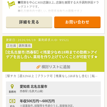
■関東を中心に400店舗以上、店舗を展開する大手調剤併設ドラ
ッグストアです。
■名古屋市内で嬉しい、住宅手当有りの募集です♪
■入社年数に沿った教育制度やキャリアアップ等、スキルアップ
が望める環境です。
詳細を見る
お問い合わせ
■産休・育休実績や時短勤務など女性が働きやすい環境も整って
おり、ママ薬剤師さんにもオススメです
更新日：
2026/06/19
薬剤師求人ID：
95521
正社員
調剤薬局
【北名古屋市/西春駅】 ≪残業少なめ18時までの勤務≫アイ
デアを出し合い、薬局を作り上げていくことが可能です★
検討リストに追加
駅チカ
週32h以上
ブランク可
残業なし(ほぼなし含む)
転勤なし
愛知県 北名古屋市
西春駅 (名鉄犬山線)
勤務地
年収500万円～600万円
※就業条件、経験等を考慮のうえ、面接後決定。
給与