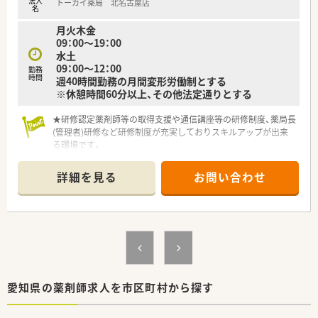
法人
トーカイ薬局 北名古屋店
■最新の設備を積極的に導入しており、業務の効率化はもちろん
名
無菌調剤にも対応できる環境を整えて地域医療の担い手を目指
月火木金
しています。
09：00～19：00
水土
09：00～12：00
勤務
時間
週40時間勤務の月間変形労働制とする
※休憩時間60分以上、その他法定通りとする
★研修認定薬剤師等の取得支援や通信講座等の研修制度、薬局長
(管理者)研修など研修制度が充実しておりスキルアップが出来
る環境です。
★在宅業務の往診動向やノウハウが学べ、今後の薬剤師様に必要
なスキルが芽生えます♪
詳細を見る
お問い合わせ
■産休・育休制度もあり、女性のキャリアアップに大きく貢献で
きる薬局です。
■ライフスタイルに合わせて雇用形態変更制度やリターン雇用
制度など、永くご勤務いただけるような様々な制度も用意してい
ます。
■60歳の定年後、契約社員・パートとしてご勤務いただける、シ
ニア再雇用制度があります。
愛知県の薬剤師求人を市区町村から探す