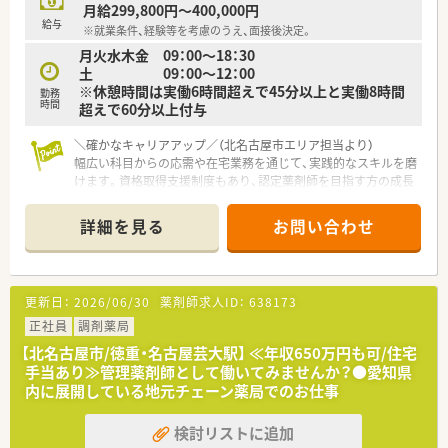
良い人間関係が築かれている働きやすい職場です。
月給299,800円～400,000円
■常時2から3名のスタッフが配置されており、忙しい時間帯で
給与
※就業条件、経験等を考慮のうえ、面接後決定。
もお互いにサポートし合える安心の勤務体制です。
月火水木金 09：00～18：30
■患者様のご家族各世代から長く親しまれており、地域の方々と
土 09：00～12：00
の温かいコミュニケーションが日常的に生まれます。
※休憩時間は実働6時間超えで45分以上と実働8時間
勤務
時間
超えで60分以上付与
【こんな方が活躍中】
■患者様一人ひとりのお話をじっくりと伺い、丁寧な服薬指導を
通じて深い信頼関係を築ける方が高く評価されています。
＼確かなキャリアアップ／（北名古屋市エリア担当より）
■幅広い年齢層の患者様やご家族と関わることに喜びを感じ、地
幅広い科目からの応需や在宅業務を通じて、実践的なスキルを磨
域医療への貢献に熱意を持つ方が活躍中です。
けます。資格取得支援制度もあり、認定薬剤師を目指す方の成長
■自身のスキルアップに意欲的で、会社の教育制度を活用しなが
を応援します。
ら新しい知識を積極的に吸収する方が多く在籍しています。
＊------------------------------------------＊
詳細を見る
お問い合わせ
【店舗情報と応需状況について】
■西春駅から徒歩10分の好立地にあり、通勤に便利な地域密着
型の調剤薬局でのお仕事となります。
更新日：
2026/06/30
薬剤師求人ID：
638173
■近隣の複数の医療機関から多岐にわたる科目の処方箋を1日あ
たり40から50枚ほど応需しています。
正社員
調剤薬局
■採用品目は1800品目と豊富に揃っており、幅広い疾患に対応
【北名古屋市/徳重・名古屋芸大駅】 ≪年収650万円も可/住宅
しながら専門的な知識を深められます。
手当あり≫管理薬剤師として働いてみませんか？●愛知県
内に展開している地元チェーン薬局でのお仕事
【法人特徴について】
■愛知県を中心に3店舗を展開しており、創業以来無借金での黒
検討リストに追加
字経営を継続している安定した企業です。