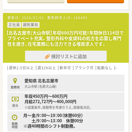
更新日：
2026/07/01
薬剤師求人ID：
168495
正社員
調剤薬局
【北名古屋市/大山寺駅】年収600万円可能！年間休日114日で
プライベート充実。整形外科や皮膚科の処方を応需し専門
性を磨き、在宅業務にも注力できる増員求人です。
検討リストに追加
週休2.5日以上
週32h以上
新卒可
ブランク可
転勤なし
車通勤可
愛知県 北名古屋市
大山寺駅 (名鉄犬山線)
勤務地
年収450万円～600万円
月給272,727円～400,000円
給与
※就業条件、経験等を考慮のうえ、面接後決定。
月～金/9：00～19：00（休憩60分）
土/9：00～13：00 休憩00分
勤務
※週40時間のシフト制勤務。
時間