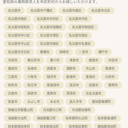
愛知県の薬剤師求人を市区町村からお探しいただけます。
名古屋市
名古屋市千種区
名古屋市東区
名古屋市北区
名古屋市西区
名古屋市中村区
名古屋市中区
名古屋市昭和区
名古屋市瑞穂区
名古屋市熱田区
名古屋市中川区
名古屋市港区
名古屋市南区
名古屋市守山区
名古屋市緑区
名古屋市名東区
名古屋市天白区
豊橋市
岡崎市
一宮市
瀬戸市
半田市
春日井市
豊川市
津島市
碧南市
刈谷市
豊田市
安城市
西尾市
蒲郡市
犬山市
常滑市
江南市
小牧市
稲沢市
新城市
東海市
大府市
知多市
知立市
尾張旭市
高浜市
岩倉市
豊明市
日進市
田原市
愛西市
清須市
北名古屋市
弥富市
みよし市
あま市
長久手市
愛知郡東郷町
西春日井郡豊山町
丹羽郡大口町
丹羽郡扶桑町
海部郡大治町
海部郡蟹江町
知多郡阿久比町
知多郡東浦町
知多郡南知多町
知多郡美浜町
知多郡武豊町
額田郡幸田町