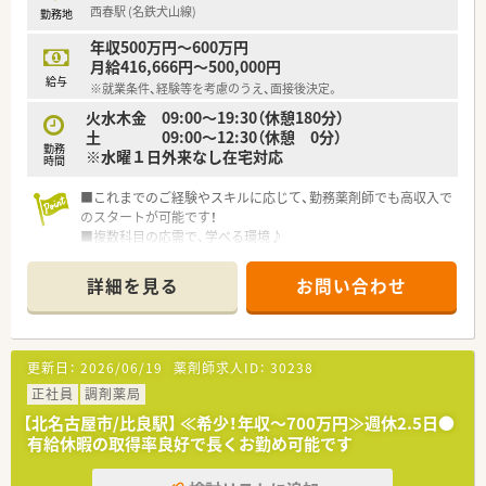
西春駅 (名鉄犬山線)
勤務地
年収500万円～600万円
月給416,666円～500,000円
給与
※就業条件、経験等を考慮のうえ、面接後決定。
火水木金 09:00～19:30（休憩180分）
土 09:00～12:30（休憩 0分）
勤務
※水曜１日外来なし在宅対応
時間
■これまでのご経験やスキルに応じて、勤務薬剤師でも高収入で
のスタートが可能です！
■複数科目の応需で、学べる環境♪
■風通しもよくお仕事しやすい環境が整っています。
詳細を見る
お問い合わせ
更新日：
2026/06/19
薬剤師求人ID：
30238
正社員
調剤薬局
【北名古屋市/比良駅】 ≪希少！年収～700万円≫週休2.5日●
有給休暇の取得率良好で長くお勤め可能です