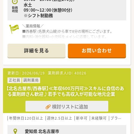
水土
勤務
09：00～12：00（休憩00分）
時間
※シフト制勤務
＼薬局情報／
■西春駅 (名鉄犬山線)から車で8分の場所にございます。
■内科・消化器科・小児科をメインに応需しています。
■車でのご通勤がおすすめです！
詳細を見る
お問い合わせ
＼会社について／
■1994年に創業！現在では愛知県を中心に6店舗展開していま
す。
■保険薬局事業の他にも医薬品の総合販売事業を運営しており、
更新日：
2026/06/19
薬剤師求人ID：
40026
企業収益は2事業を柱に盤石な体制を築いております。
■出店形態はマンツーマン型、患者様のご家族各世代から処方箋
正社員
調剤薬局
を応需する地域密着型の薬局です。
【北名古屋市/西春駅】≪年収600万円可≫スキルに自信のあ
■代表は薬剤師ではありませんが、だからこそ薬剤師が働きやす
る薬剤師さん歓迎♪若手でも高収入が可能な地元企業
い環境作りの為に余念がございません。
■かかりつけ薬局として従業員は積極的に認定薬剤師を取得し
検討リストに追加
ており、会社も資格支援制度を整備するなど取得しやすい環境を
作られております。
■経験やスキルを考慮のうえ、将来的な高待遇も望める薬局で
年間休日120日以上
週休2.5日以上
新卒可
未経験可
ブランク可
す。
愛知県 北名古屋市