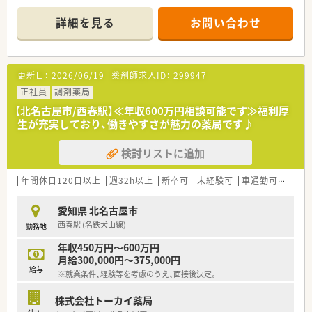
す。
■眼科と耳鼻咽喉科のクリニックに隣接しており、1日あたりの
詳細を見る
お問い合わせ
処方箋応需枚数は200枚から250枚と地域でも人気があります。
■薬剤師は常勤8名とパート7名が在籍しており、常時3名から4
名体制で業務にあたっているため安心して調剤に専念できま
す。
更新日：
2026/06/19
薬剤師求人ID：
299947
【募集背景と求める人物像について】
正社員
調剤薬局
■現在は欠員補充のため正社員1名を急募しており、地域の皆様
【北名古屋市/西春駅】≪年収600万円相談可能です≫福利厚
の健康に寄り添いたいという意欲のある方をすぐにでも欲しい
生が充実しており、働きやすさが魅力の薬局です♪
状況です。
■耳鼻科や眼科など多枚数の応需に対応できる方を求めていま
検討リストに追加
すが、未経験やブランクがある方でもまずは一度ご相談くださ
い。
■北名古屋の店舗では在宅専門部隊を立ち上げているため、施設
年間休日120日以上
週32h以上
新卒可
未経験可
車通勤可
高給与
在宅などの新しい分野に挑戦したいという前向きな方を歓迎し
ます。
愛知県 北名古屋市
西春駅 (名鉄犬山線)
勤務地
【法人特徴について】
■愛知県内にグループ合計で5店舗を展開する地域密着型の法人
年収450万円～600万円
であり、すべての店舗が医療モール型で出店しているのが特徴で
月給300,000円～375,000円
す。
給与
※就業条件、経験等を考慮のうえ、面接後決定。
■真の地域医療貢献を目指して医療モールに特化した運営を行
っており、収益性が高く安定した経営基盤を誇っている企業にな
株式会社トーカイ薬局
ります。