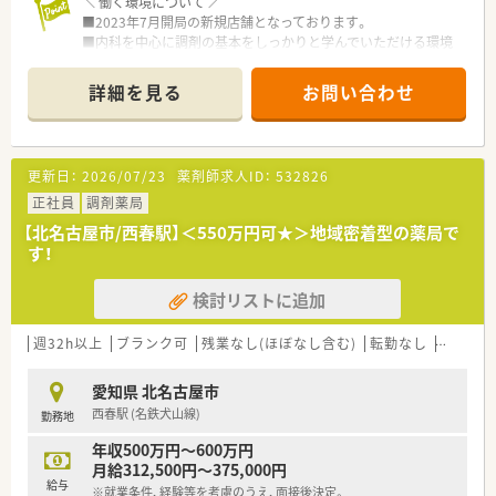
＼ 働く環境について ／
■2023年7月開局の新規店舗となっております。
■内科を中心に調剤の基本をしっかりと学んでいただける環境
です。
■最寄駅から徒歩圏内とアクセス良好です。お車が無い方もご
詳細を見る
お問い合わせ
安心ください。
＼ こんな会社です ／
■昭和55年に開局し、
更新日：
2026/07/23
薬剤師求人ID：
532826
長らく地域の皆様に愛され続けている薬局です。
■各店舗、メインに応需している科目が違うため、
正社員
調剤薬局
ご希望により様々な店舗を経験することも可能です。
【北名古屋市/西春駅】＜550万円可★＞地域密着型の薬局で
固定の店舗でのご勤務も可能ですので、ご希望お聞かせくださ
す！
い！
■温和な社長のもと、スタッフ間の仲もよく、
検討リストに追加
あたたかい雰囲気の店舗を作っています。
■ご家庭の事情や背景（子育てや介護など）にも配慮しており、
勤務条件等、柔軟にご対応いただける会社です。
週32h以上
ブランク可
残業なし(ほぼなし含む)
転勤なし
車通勤
＼ 充実した研修内容 ／
愛知県 北名古屋市
■月に一度、メーカーさんによる研修を行っています。
西春駅 (名鉄犬山線)
勤務地
MRの方が説明する薬剤と、その薬剤が使われる疾患について、
病態と治療について学びます。
年収500万円～600万円
※コロナ禍の影響により、若干変動有
月給312,500円～375,000円
■ご希望の外部研修に対して、会社が研修費用を負担します。
給与
※就業条件、経験等を考慮のうえ、面接後決定。