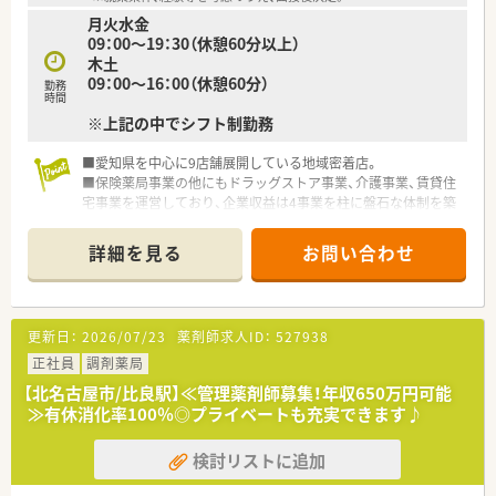
月火水金
＼ こんな方におすすめ ／
09：00～19：30（休憩60分以上）
■転居予定がない方！
木土
岐阜市近隣を中心に店舗を展開している地域密着の薬局で、転居
09：00～16：00（休憩60分）
を伴うような異動は発生いたしません。
勤務
時間
■勉強会や研修など勉強を積極的にしていきたい方！
※上記の中でシフト制勤務
勉強会や研修へも積極参加いただける環境です！自己研鑽に励み
たい方にもオススメです。
■愛知県を中心に9店舗展開している地域密着店。
■保険薬局事業の他にもドラッグストア事業、介護事業、賃貸住
宅事業を運営しており、企業収益は4事業を柱に盤石な体制を築
いております。
■代表も薬剤師で現場を経験された方です。今もなお調剤室に
詳細を見る
お問い合わせ
入り従業員と同じ目線をお持ちです。
■出店形態はマンツーマン型が多く、患者様のご家族各世代から
処方箋を応需する地域密着型の薬局です。
更新日：
2026/07/23
薬剤師求人ID：
527938
正社員
調剤薬局
【北名古屋市/比良駅】≪管理薬剤師募集！年収650万円可能
≫有休消化率100％◎プライベートも充実できます♪
検討リストに追加