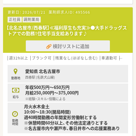
に位置する、地域に根ざしたアットホームな調剤薬局です。
■主な応需科目は内科と整形外科となっており、1日あたり平均
更新日：
2026/07/21
薬剤師求人ID：
495566
45枚ほどの処方箋を1名から2名の薬剤師で対応しています。
■整形外科の処方をメインに応需しているため、運動器疾患に関
正社員
調剤薬局
する専門的な薬学知識や服薬指導のスキルが身につきます。
【北名古屋市/西春駅】≪福利厚生も充実≫●大手ドラッグス
トアでの勤務！住宅手当支給あります♪
【募集背景と求める人物像について】
■下期や来期に控える新規店舗の開局に向けた体制強化のため、
検討リストに追加
新たに共に働いていただける正社員スタッフの増員募集です。
■地域医療に貢献したいという強い意欲を持ち、自ら進んで物事
に取り組める積極性と柔軟性を兼ね備えた方を歓迎します。
週32h以上
ブランク可
残業なし(ほぼなし含む)
車通勤可
高給与(
■調剤経験のある方はもちろんですが、子育てがひと段落して復
職を目指すブランクのある女性の方からの応募も大歓迎です。
愛知県 北名古屋市
西春駅 (名鉄犬山線)
勤務地
【求人情報について】
■想定される年収は500万円から650万円であり、ご経験や面接
年収500万円～650万円
での評価によっては最大670万円の提示実績もあります。
月給250,000円～375,000円
■店舗間の距離が近いドミナント展開を行っているため、転居を
給与
※経験・スキル・役職による
伴うような異動の心配がなく腰を据えて働くことができます。
月火水木金土
■昇給が年1回あるほか賞与も年2回支給され、業績次第では決
10:00～18:30(開局時間)
算賞与も追加されるため頑張りがしっかりと収入に還元されま
週40時間勤務の年間変形労働制とする
す。
勤務
※休憩時間60分以上、その他法定通りとする
時間
※名古屋市内や瀬戸市、春日井市への応援業務あり