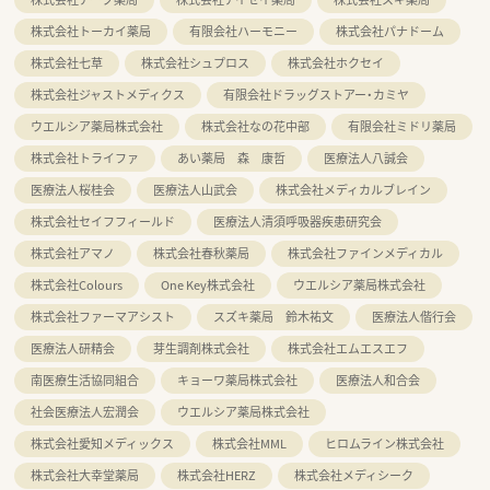
株式会社トーカイ薬局
有限会社ハーモニー
株式会社パナドーム
株式会社七草
株式会社シュプロス
株式会社ホクセイ
株式会社ジャストメディクス
有限会社ドラッグストアー・カミヤ
ウエルシア薬局株式会社
株式会社なの花中部
有限会社ミドリ薬局
株式会社トライファ
あい薬局 森 康哲
医療法人八誠会
医療法人桜桂会
医療法人山武会
株式会社メディカルブレイン
株式会社セイフフィールド
医療法人清須呼吸器疾患研究会
株式会社アマノ
株式会社春秋薬局
株式会社ファインメディカル
株式会社Colours
One Key株式会社
ウエルシア薬局株式会社
株式会社ファーマアシスト
スズキ薬局 鈴木祐文
医療法人偕行会
医療法人研精会
芽生調剤株式会社
株式会社エムエスエフ
南医療生活協同組合
キョーワ薬局株式会社
医療法人和合会
社会医療法人宏潤会
ウエルシア薬局株式会社
株式会社愛知メディックス
株式会社MML
ヒロムライン株式会社
株式会社大幸堂薬局
株式会社HERZ
株式会社メディシーク