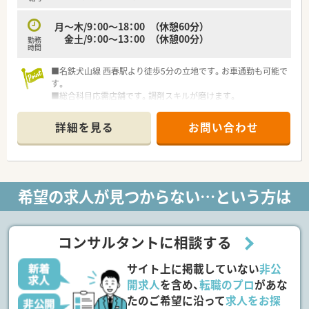
月～木/9：00～18：00 （休憩60分）
金土/9：00～13：00 （休憩00分）
勤務
時間
■名鉄犬山線 西春駅より徒歩5分の立地です。お車通勤も可能で
す。
■総合科目応需店舗です。調剤スキルが磨けます。
■枚数もゆとりがあり、業務負担はそこまでございません。
詳細を見る
お問い合わせ
希望の求人が見つからない…という方は
コンサルタントに相談する
サイト上に掲載していない
非公
開求人
を含め、
転職のプロ
があな
たのご希望に沿って
求人をお探