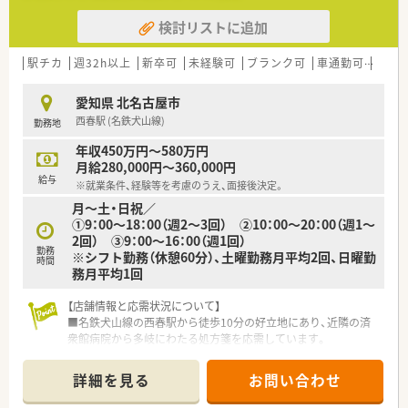
検討リストに追加
駅チカ
週32h以上
新卒可
未経験可
ブランク可
車通勤可
認定
愛知県 北名古屋市
西春駅 (名鉄犬山線)
勤務地
年収450万円～580万円
月給280,000円～360,000円
給与
※就業条件、経験等を考慮のうえ、面接後決定。
月～土・日祝／
①9：00～18：00（週2～3回） ②10：00～20：00（週1～
2回） ③9：00～16：00（週1回）
勤務
※シフト勤務（休憩60分）、土曜勤務月平均2回、日曜勤
時間
務月平均1回
【店舗情報と応需状況について】
■名鉄犬山線の西春駅から徒歩10分の好立地にあり、近隣の済
衆館病院から多岐にわたる処方箋を応需しています。
■1日の応需枚数は平均210枚と非常に多いですが、常時4名の薬
剤師と9名のパートスタッフで分担しています。
詳細を見る
お問い合わせ
■循環器科や透析を含む総合的な科目を扱っており、多忙ながら
も薬剤師としての経験値を飛躍的に高められます。