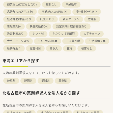
残業なし(ほぼなし含む)
転勤なし
車通勤可
高給与(600万円以上)
高時給(2,500円以上)
寮・借上社宅あり
住宅補助(手当)あり
託児所あり
新規オープン
管理職
管理薬剤師
扶養内勤務OK
認定薬剤師取得支援あり
教育制度あり
シフト制
かかりつけ薬剤師
大手チェーン
大手チェーン以外
ヘルプ体制充実
一人薬剤師
生活環境充実
新幹線近く
総合科目
高収入
在宅
積雪なし
東海エリアから探す
東海の薬剤師求人をエリアからお探しいただけます。
岐阜県
静岡県
愛知県
三重県
北名古屋市の薬剤師求人を法人名から探す
北名古屋市の薬剤師求人を法人名からお探しいただけます。
株式会社アーク薬局
株式会社アイセイ薬局
株式会社スギ薬局