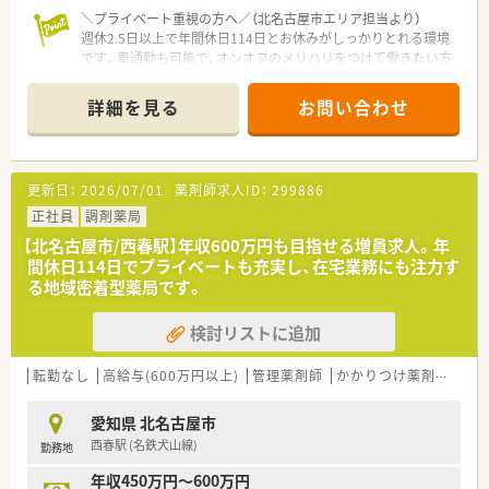
＼プライベート重視の方へ／（北名古屋市エリア担当より）
週休2.5日以上で年間休日114日とお休みがしっかりとれる環境
です。車通勤も可能で、オンオフのメリハリをつけて働きたい方
にぴったりの求人です。
＊------------------------------------------＊
詳細を見る
お問い合わせ
【店舗情報と応需状況について】
■大山寺駅から車で7分の立地にあり、車通勤可能なため日々の
通勤もスムーズに行える地域密着型の店舗です。
更新日：
2026/07/01
薬剤師求人ID：
299886
■近隣のクリニックから内科や整形外科、皮膚科などの処方箋を
1日あたり50から60枚ほど応需しております。
正社員
調剤薬局
■取り扱い医薬品は1700品目と幅広く揃っており、居宅への在
【北名古屋市/西春駅】年収600万円も目指せる増員求人。年
宅業務にも対応し地域医療へ貢献しています。
間休日114日でプライベートも充実し、在宅業務にも注力す
る地域密着型薬局です。
【求人情報について】
■正社員としての採用となり、これまでのご経験やスキルを十分
検討リストに追加
に考慮した上で年収450万円から600万円をご提示します。
■転勤の心配がないため、住み慣れた地域で腰を据えて長く働き
続けたいとお考えの方に最適な正社員求人です。
転勤なし
高給与(600万円以上)
管理薬剤師
かかりつけ薬剤師
大
■昇給は年1回、賞与は年2回で計3ヶ月分の支給実績があり、頑
張りがしっかりと収入に反映される待遇が魅力です。
愛知県 北名古屋市
西春駅 (名鉄犬山線)
勤務地
【職場環境と雰囲気】
■正社員とパート従業員が協力し合い、アットホームで風通しの
年収450万円～600万円