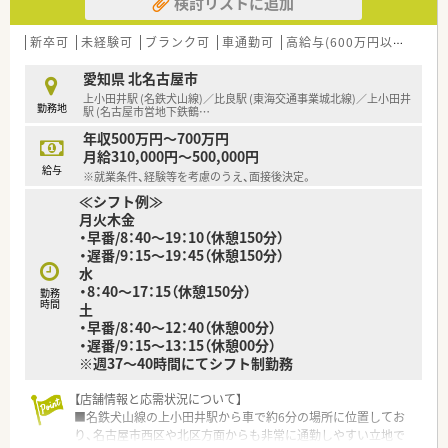
検討リストに追加
新卒可
未経験可
ブランク可
車通勤可
高給与(600万円以上)
生
愛知県 北名古屋市
上小田井駅 (名鉄犬山線)／比良駅 (東海交通事業城北線)／上小田井
勤務地
駅 (名古屋市営地下鉄鶴
…
年収500万円～700万円
月給310,000円～500,000円
給与
※就業条件、経験等を考慮のうえ、面接後決定。
≪シフト例≫
月火木金
・早番/8：40～19：10（休憩150分）
・遅番/9：15～19：45（休憩150分）
水
・8：40～17：15（休憩150分）
勤務
時間
土
・早番/8：40～12：40（休憩00分）
・遅番/9：15～13：15（休憩00分）
※週37～40時間にてシフト制勤務
【店舗情報と応需状況について】
■名鉄犬山線の上小田井駅から車で約6分の場所に位置してお
り、名古屋市西区や北区方面からも非常に通勤しやすい立地で