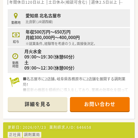
年間休日120日以上
土日休み(相談可含む)
週休2.5日以上
週32h以
愛知県 北名古屋市
比良駅 (JR湖西線)
勤務地
年収500万円～650万円
月給300,000円～400,000円
給与
※就業条件、経験等を考慮のうえ、面接後決定。
月火水金
09：00～19：30（休憩60分）
土
勤務
時間
09：00～12：30（休憩00分）
■名古屋市に2店舗、岐阜県各務原市に2店舗を展開する調剤薬
局！
■最新の機器を積極的に導入をしており、業務の効率化を図って
います。
■特定の門前はなく面で近隣の処方箋を受けておりますので、学
詳細を見る
お問い合わせ
べる環境です。
更新日：
2026/07/23
薬剤師求人ID：
646658
正社員
調剤薬局