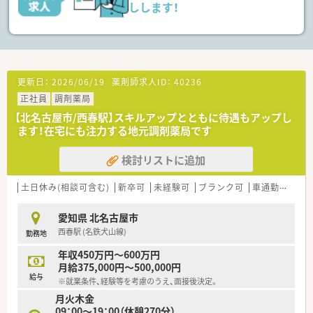
しします！
更新日：
2026/06/19
薬剤師求人ID：
40236
正社員
調剤薬局
【北名古屋市/西春駅】スキルアップとともに待遇もアップし
ます！在宅にも注力する地元調剤薬局です
検討リストに追加
土日休み(相談可含む)
新卒可
未経験可
ブランク可
車通勤可
高給
愛知県 北名古屋市
西春駅 (名鉄犬山線)
勤務地
年収450万円～600万円
月給375,000円～500,000円
給与
※就業条件、経験等を考慮のうえ、面接後決定。
月火木金
09：00～19：00（休憩270分）