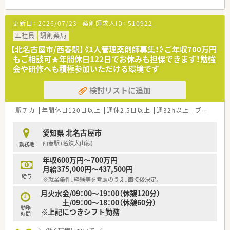
【募集背景と求める人物像について】
更新日：
2026/07/23
薬剤師求人ID：
510922
■さらなるサービス向上を目指した定期採用の枠であり、向上心
を持って専門知識の習得に励める方を求めています。
正社員
調剤薬局
■基幹病院門前という特性上、救急外来への対応も行うため、臨
【北名古屋市/西春駅】《1人管理薬剤師募集！》ご年収700万円
機応変な判断力と責任感を持つ人材を歓迎します。
もご相談可★年間休日122日でお休みも担保できます！勉強
■若手の方から経験豊富なベテランまで幅広く検討しており、周
会や研修へも積極参加いただける環境です
囲のスタッフと協力し合える協調性を重視します。
検討リストに追加
【法人特徴について】
■東海エリアを中心に100店舗以上を展開しており、中部圏トッ
プシェアの売上高を誇る極めて安定した法人です。
駅チカ
年間休日120日以上
週休2.5日以上
週32h以上
ブランク可
■大半の店舗が地域基幹病院の門前に位置しており、最新の医薬
品や高度な薬物療法に携われる機会が豊富にあります。
愛知県 北名古屋市
■接遇研修や学会発表支援など薬剤師の質を高める教育に余念
西春駅 (名鉄犬山線)
勤務地
がなく、おもてなしの心を持つプロフェッショナルを育てます。
年収600万円～700万円
【想定される業務内容】
月給375,000円～437,500円
■総合病院の多種多様な処方箋に基づいた調剤や監査、きめ細や
給与
※就業条件、経験等を考慮のうえ、面接後決定。
かな服薬指導を通じて高度な専門性を発揮します。
■在宅医療への参画や多職種連携も精力的に行っており、かかり
月火水金/09：00～19：00（休憩120分）
つけ薬剤師としての多角的な役割を担う予定です。
土/09：00～18：00（休憩60分）
勤務
■社内LANを利用した最新の医療情報共有システムを駆使し、常
※上記につきシフト勤務
時間
に最新の知見に基づいた薬剤管理や指導を行います。