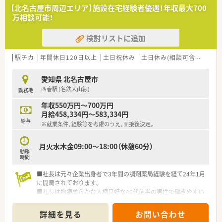
【北名古屋市周辺エリア】施設在宅経験者優遇！年収最大700
万相談可能！
検討リストに追加
駅チカ
年間休日120日以上
土日祝休み
土日休み(相談可含む)
週休
愛知県 北名古屋市
西春駅 (名鉄犬山線)
勤務地
年収550万円～700万円
月給458,334円～583,334円
給与
※就業条件、経験等を考慮のうえ、面接後決定。
月火水木金09:00～18:00（休憩60分）
勤務
時間
■社長は元々企業出身者で3年間の調剤薬局経験を経て24年1月
に開局されております。
■社長は物腰柔らかな人柄良好な40代前半の男性で働きやすい
職場環境づくりを心がけておられます。
■社長は中小企業診断士の資格もお持ちで安定した企業経営を
詳細を見る
お問い合わせ
実現されておられます。