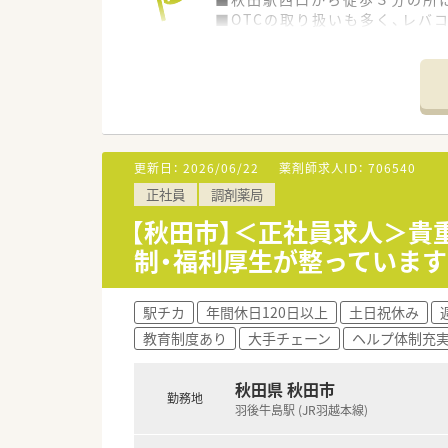
■OTCの取り扱いも多く、レバ
■無料で診断できる、血流測定
≪業務内容≫
■勤務薬剤師として対人業務を
■内科、外科全般を中心に応需
■処方箋枚数は40枚ほどですが
■秋田市中心部のため、さまざ
更新日：
2026/06/22
薬剤師求人ID：
706540
正社員
調剤薬局
≪こんな会社です≫
【秋田市】＜正社員求人＞貴
■秋田市内、湯沢市内を中心に5
制・福利厚生が整っています
■地域の方々・当社スタッフと
■また、大手調剤チェーンのグル
■グループ内での研修は年間10
駅チカ
年間休日120日以上
土日祝休み
■薬学的知識の取得・人間性の
教育制度あり
大手チェーン
ヘルプ体制充
■認定薬剤資格取得のサポート
※プライマリ・ケア、外来がん治
■グループ傘下企業全体での学
秋田県 秋田市
勤務地
■若い世代のキャリアアップは
羽後牛島駅 (JR羽越本線)