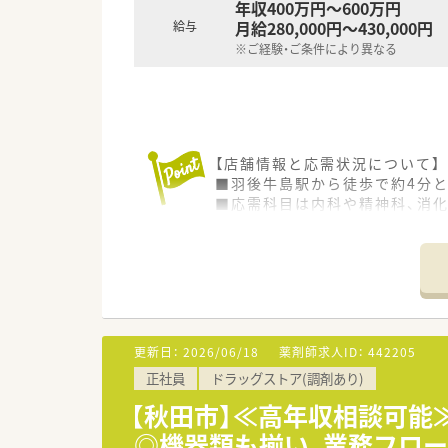
年収400万円～600万円
月給280,000円～430,000円
給与
※ご経験・ご条件により異なる
【店舗情報と応需状況について】
■羽後牛島駅から徒歩で約4分
■応需科目は内科や精神科、消化
■現場では常勤薬剤師2名と複
【想定される業務内容】
■処方箋に基づく調剤業務や監
ます。
■処方元とのマンツーマン体制
す。
更新日：
2026/06/18
薬剤師求人ID：
442205
■最新のピッキング支援システ
正社員
ドラッグストア(調剤あり)
【こんな方が活躍中】
【秋田市】≪高年収相談可能
■大手ならではの手厚い研修制
◎機器類も揃い、業務フロー
ています。