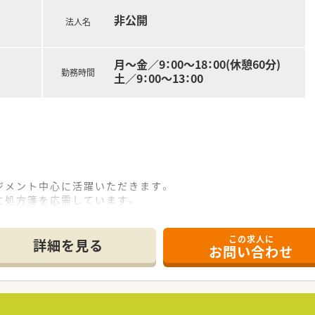
非公開
法人名
月～金／9：00～18：00(休憩60分)
勤務時間
土／9：00～13：00
ジメント中心に活躍いただきます。
に処方箋を応需しています。
、正社員1名、パート2名の薬剤師と事務で対応しています。
この求人に
詳細を見る
お問い合わせ
を展開しています。
のコミュニケーションを大切にしている薬局です。
ープ傘下であり、研修・福利厚生・安定性は充実しています。
0回以上！学びたい人が活用できる環境です。
向上を目的とした研修など様々ございます。■グループ傘下企業