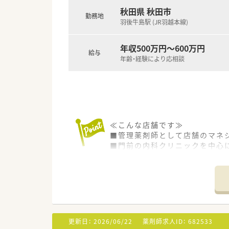
秋田県 秋田市
勤務地
羽後牛島駅 (JR羽越本線)
年収500万円～600万円
給与
年齢・経験により応相談
≪こんな店舗です≫
■管理薬剤師として店舗のマネ
■門前の内科クリニックを中心
■処方箋枚数は45枚ほどですが
≪こんな会社です≫
■秋田市内に1店舗の調剤薬局
■地域の方々・当社スタッフと
■また、大手調剤チェーンのグル
■グループ内での研修は年間10
更新日：
2026/06/22
薬剤師求人ID：
682533
■薬学的知識の取得・人間性の