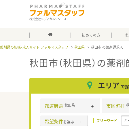
株式会社メディカルリソース
初めての方
求
薬剤師の転職・求人サイト ファルマスタッフ
秋田県
秋田市
秋田市（秋田県）
の薬剤
エリア
で探
都道府県
市区町村
秋田県
希望条件
フリーワード
を選ぶ