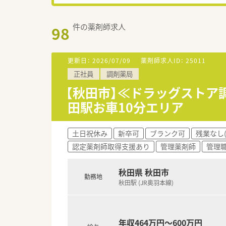
件の薬剤師求人
98
更新日：
2026/07/09
薬剤師求人ID：
25011
正社員
調剤薬局
【秋田市】≪ドラッグストア
田駅お車10分エリア
土日祝休み
新卒可
ブランク可
残業なし
認定薬剤師取得支援あり
管理薬剤師
管理
秋田県 秋田市
勤務地
秋田駅 (JR奥羽本線)
年収464万円～600万円