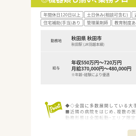
■子育てによる時短勤務制度を
いです。
年間休日120日以上
土日休み(相談可含む)
■地域のかかりつけ薬剤師とし
住宅補助(手当)あり
管理薬剤師
教育制度あ
います。
秋田県 秋田市
勤務地
秋田駅 (JR羽越本線)
年収550万円～720万円
月給370,000円～480,000円
給与
※年齢・経験により優遇
◆◇全国に多数展開している大
■近隣の病院をはじめ、複数の
勤務形態は全国転勤・エリア限定
く安心してお勤め頂けます。
■1ヶ月単位の変形労働時間制
多数！最大で10日間の長期休暇