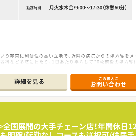
月火水木金/9:00～17:30（休憩60分）
勤務時間
という非常に利便性の高い立地で、近隣の病院からの処方箋をメ
器科など多岐にわたり、1日あたり平均して70枚前後の処方箋
数のパート薬剤師が在籍しており、ゆとりを持った人員体制で正
この求人に
詳細を見る
お問い合わせ
査、患者様への丁寧な服薬指導を中心に、医療安全を追求した正
を活かして検査値データの共有などを行い、深い信頼関係に基
ムを導入しているためミスを未然に防ぎ、調剤事務スタッフと
≫全国展開の大手チェーン店！年間休日1
度を活かして、調剤未経験の状態から着実にプロフェッショナ
も明確/転勤なしコースも選択可/住居手