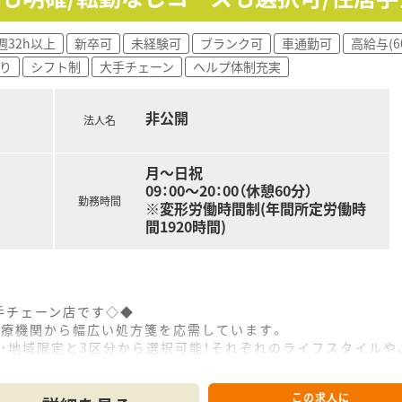
利用しながら、効率的に業務をこなしつつ専門性を維持して第
週32h以上
新卒可
未経験可
ブランク可
車通勤可
高給与(6
て患者様の深い信頼を得ることに喜びを感じ、積極的にコミュ
り
シフト制
大手チェーン
ヘルプ体制充実
非公開
法人名
月～日祝
09：00～20：00（休憩60分）
勤務時間
※変形労働時間制(年間所定労働時
間1920時間)
手チェーン店です◇◆
医療機関から幅広い処方箋を応需しています。
・地域限定と3区分から選択可能！それぞれのライフスタイルや
を取っており、効率の良い勤務ができる環境です。長期休暇制度
この求人に
が取得できます。