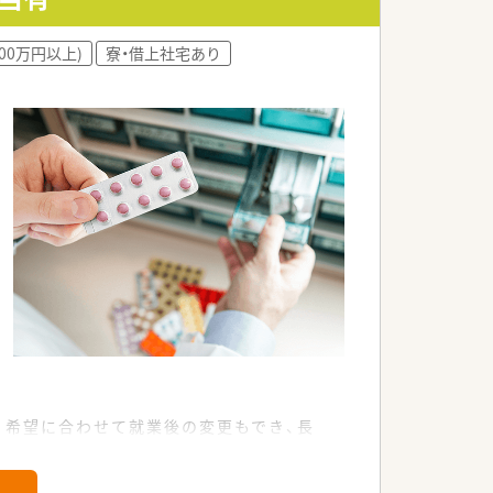
一線で活躍し続けているママ薬剤師も多
00万円以上)
寮・借上社宅あり
ニケーションを図る誠実な方が活躍して
、希望に合わせて就業後の変更もでき、長
や買い物割引制度など嬉しい福利厚生も