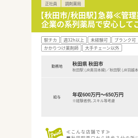
正社員
調剤薬局
■若い世代のキャリアアップは
【秋田市/秋田駅】急募≪管
企業の系列薬局で安心して
駅チカ
週32h以上
未経験可
ブランク可
かかりつけ薬剤師
大手チェーン以外
秋田県 秋田市
勤務地
秋田駅 (JR奥羽本線)／秋田駅 (JR羽越本
年収600万円～650万円
給与
※経験者例、スキル等考慮
≪こんな店舗です≫
■秋田駅西口から徒歩３分の所