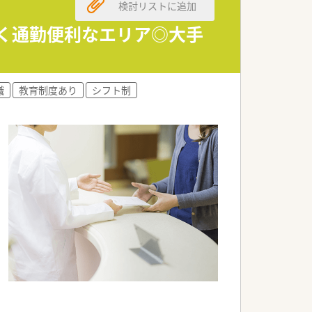
検討リストに追加
て働けます。
近く通勤便利なエリア◎大手
職
教育制度あり
シフト制