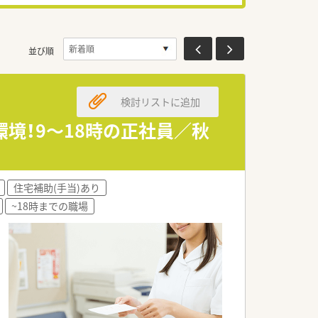
並び順
検討リストに追加
境！9～18時の正社員／秋
住宅補助(手当)あり
~18時までの職場