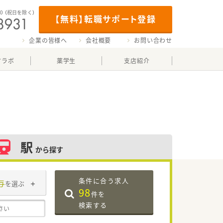
00
（祝日を除く）
【無料】転職サポート登録
企業の皆様へ
会社概要
お問い合わせ
マラボ
薬学生
支店紹介
駅
から探す
条件に合う求人
与
を選ぶ
98
件を
検索する