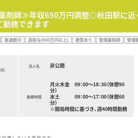
もちろん、子育て世代も応援しており、働きやすい環境で安心し
理薬剤師≫年収650万円調整◎秋田駅に
ご勤務できます
車通勤可
高給与(600万円以上)
積雪あり
管理薬剤師
管理
非公開
法人名
線)
月火木金 09：00～18：30（休憩90
分）
水土 09：00～17：00（休憩60
勤務時間
分）
※開局時間に基づき、週40時間勤務
に位置している薬局です。