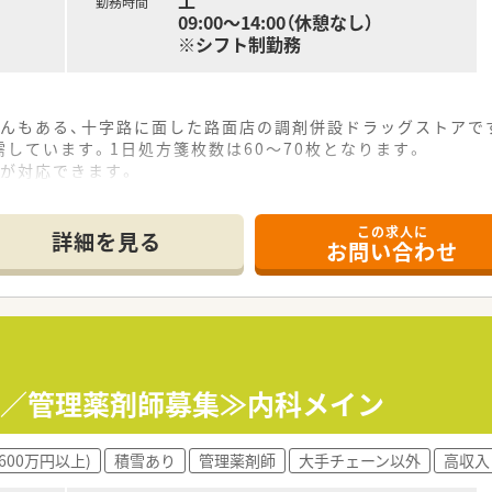
土
勤務時間
09:00～14:00（休憩なし）
※シフト制勤務
さんもある、十字路に面した路面店の調剤併設ドラッグストアで
しています。1日処方箋枚数は60～70枚となります。
務が対応できます。
ッグストアです。
り、信頼も厚い優良薬局です。
この求人に
詳細を見る
お問い合わせ
0万／管理薬剤師募集≫内科メイン
600万円以上)
積雪あり
管理薬剤師
大手チェーン以外
高収入