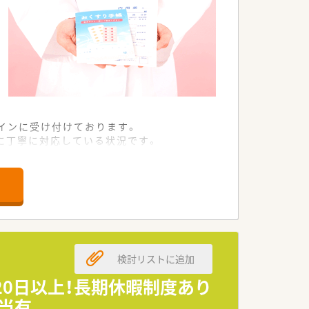
インに受け付けております。
に丁寧に対応している状況です。
確かつ誠実な調剤を行っています。
確な薬学的管理を日々実践していただき
づいたより高度な医療連携に取り組めま
協力しながら円滑な店舗運営を担います。
検討リストに追加
20日以上！長期休暇制度あり
ルへと成長した若手薬剤師が多数在籍し
当有