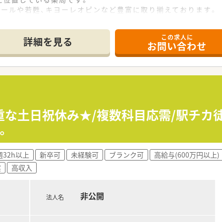
コールや若甦、キヨーレオピンなど豊富に取り揃えております。
や栄養剤の試飲サービスも行っております。
この求人に
詳細を見る
お問い合わせ
中心に活躍いただきます。
しています。
、2名以上の薬剤師と事務で対応しています。
まな医療機関からの処方箋を受付ております。
重な土日祝休み★/複数科目応需/駅チカ
店舗の調剤薬局を展開しています。
。
のコミュニケーションを大切にしている薬局です。
ープ傘下であり、研修・福利厚生・安定性は充実しています。
0回以上！学びたい人が活用できる環境です。
週32h以上
新卒可
未経験可
ブランク可
高給与(600万円以上)
向上を目的とした研修など様々ございます。
実
高収入
制度がございます。
療、緩和薬物療法、精神科薬物療法、在宅療養支援、リウマチ登
術大会にも参加しています。
非公開
もちろん、子育て世代も応援しており、働きやすい環境で安心し
法人名