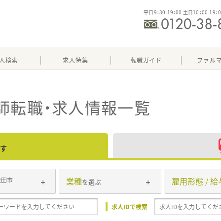
平日9：30-19：00 土日10：00-19：
人検索
求人特集
転職ガイド
ファル
師転職・求人情報一覧
す
業種
雇用形態 / 給
秋田市
を選ぶ
求人IDで検索