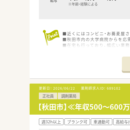
給与
※年齢・経験による
■近くにはコンビニ・お蕎麦屋
■秋田市内の大学病院からを応需
■在宅も行っており、幅広い業
■全国各地に展開中の大手ドラ
■調剤併設店も多く展開してお
更新日：
2026/06/22
薬剤師求人ID：
689102
正社員
調剤薬局
【秋田市】≪年収500～60
週32h以上
ブランク可
車通勤可
高給与(