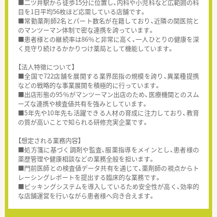
■二ツ井駅から徒歩15分に位置し、内科や小児科など広範囲の科
目を1日平均56枚ほど応需している店舗です。
■常勤薬剤師2名とパート数名が在籍しており、近隣の関医院と
のマンツーマン体制で密な連携を誇っています。
■患者様との継続率は86％と非常に高く、一人ひとりの健康を深
く見守り続けるかかりつけ薬局として機能しています。
【法人特徴について】
■全国で722店舗を展開する業界屈指の規模を誇り、異業種提携
などの戦略的な事業展開を積極的に行っています。
■出店形態の95％がマンツーマン出店のため、医療機関とのスム
ーズな連携や検査値共有を強みとしています。
■5年先や10年先も活躍できる人材の育成に注力しており、教育
の質が高いことで知られる研修充実企業です。
【想定される業務内容】
■処方箋に基づく調剤や監査、服薬指導をメインとし、患者様の
薬歴管理や健康相談などの業務全般を担います。
■門前医師との検査値データ共有を通じて、薬剤師の視点からト
レーシングレポートを提出する臨床的な業務です。
■ピッキングシステムを導入しているため安全性が高く、効率的
な店舗運営を行いながら患者様へ向き合えます。