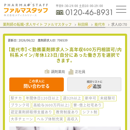
平日9：30-19：00 土日10：00-19：00
薬剤師の転職・求人サイト ファルマスタッフ
秋田県
能代市
求人ID：70
更新日：
2026/06/22
薬剤師求人ID：
706539
【能代市】＜勤務薬剤師求人＞高年収600万円相談可/内
科系メイン/年休123日/自分にあった働き方を選択で
きます。
調剤薬局
正社員
この求人に
検討リストに
問い合わせる
追加
駅チカ
年間休日120日以上
週32h以上
新卒可
未経験可
ブランク可
高給与(600万円以上)
寮・借上社宅あり
認定薬剤師取得支援あり
教育制度あり
シフト制
大手チェーン
ヘルプ体制充実
高収入