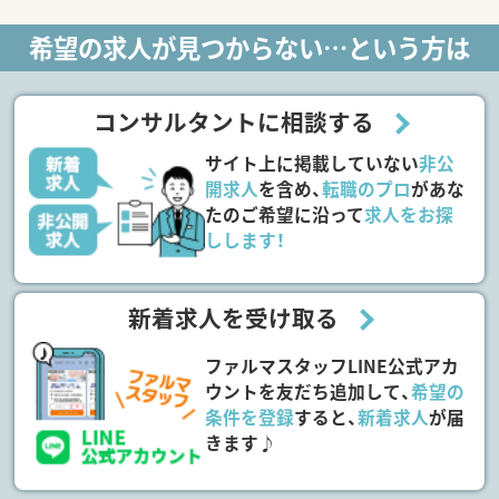
希望の求人が見つからない…という方は
コンサルタントに相談する
サイト上に掲載していない
非公
開求人
を含め、
転職のプロ
があな
たのご希望に沿って
求人をお探
しします！
新着求人を受け取る
ファルマスタッフLINE公式アカ
ウントを友だち追加して、
希望の
条件を登録
すると、
新着求人
が届
きます♪