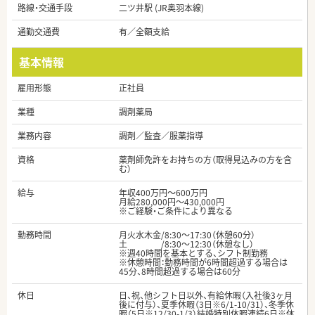
路線・交通手段
二ツ井駅 (JR奥羽本線)
通勤交通費
有／全額支給
基本情報
雇用形態
正社員
業種
調剤薬局
業務内容
調剤／監査／服薬指導
資格
薬剤師免許をお持ちの方（取得見込みの方を含
む）
給与
年収400万円～600万円
月給280,000円～430,000円
※ご経験・ご条件により異なる
勤務時間
月火水木金/8:30～17:30（休憩60分）
土 /8:30～12:30（休憩なし）
※週40時間を基本とする、シフト制勤務
※休憩時間：勤務時間が6時間超過する場合は
45分、8時間超過する場合は60分
休日
日、祝、他シフト日以外、有給休暇（入社後3ヶ月
後に付与）、夏季休暇（3日※6/1-10/31）、冬季休
暇（5日※12/30-1/3）結婚特別休暇連続6日※休