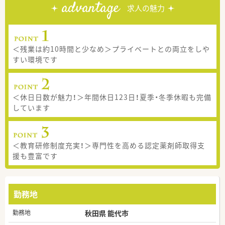
advantage
求人の魅力
＜残業は約10時間と少なめ＞プライベートとの両立をしや
すい環境です
＜休日日数が魅力！＞年間休日123日！夏季・冬季休暇も完備
しています
＜教育研修制度充実！＞専門性を高める認定薬剤師取得支
援も豊富です
勤務地
勤務地
秋田県 能代市