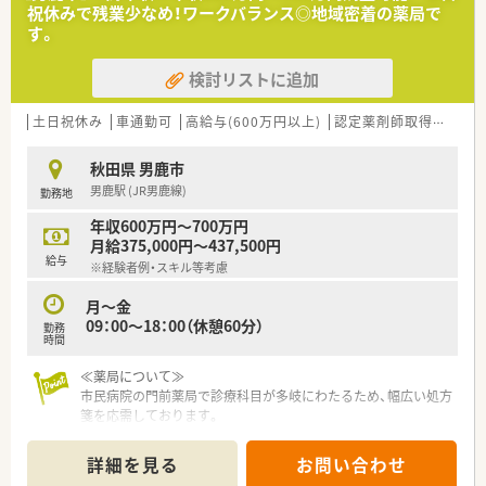
祝休みで残業少なめ！ワークバランス◎地域密着の薬局で
す。
検討リストに追加
土日祝休み
車通勤可
高給与(600万円以上)
認定薬剤師取得支援あり
秋田県 男鹿市
男鹿駅 (JR男鹿線)
勤務地
年収600万円～700万円
月給375,000円～437,500円
給与
※経験者例・スキル等考慮
月～金
09：00～18：00（休憩60分）
勤務
時間
≪薬局について≫
市民病院の門前薬局で診療科目が多岐にわたるため、幅広い処方
箋を応需しております。
また、施設在宅も行っておりますので薬剤師としてのスキルアッ
プにつながる環境です。
詳細を見る
お問い合わせ
調剤機器もしっかりそろっており、残業もほとんど発生しないた