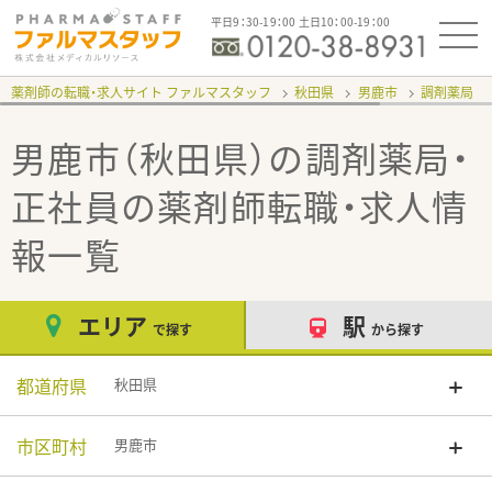
平日9：30-19：00 土日10：00-19：00
薬剤師の転職・求人サイト ファルマスタッフ
秋田県
男鹿市
調剤薬局
男鹿市（秋田県）の調剤薬局・
正社員
の薬剤師転職・求人情
報一覧
エリア
駅
で探す
から探す
都道府県
秋田県
市区町村
男鹿市