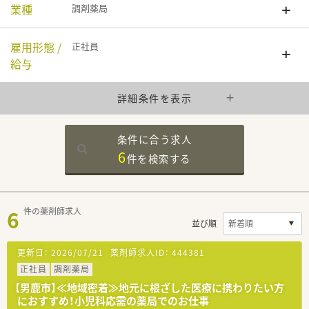
業種
調剤薬局
雇用形態 /
正社員
給与
詳細条件を表示
条件に合う求人
6
件を
検索する
6
件の薬剤師求人
並び順
更新日：
2026/07/21
薬剤師求人ID：
444381
正社員
調剤薬局
【男鹿市】≪地域密着≫地元に根ざした医療に携わりたい方
におすすめ！小児科応需の薬局でのお仕事