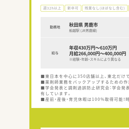
週32h以上
新卒可
残業なし(ほぼなし含む)
秋田県 男鹿市
勤務地
船越駅 (JR男鹿線)
年収430万円～610万円
月給266,000円～400,000円
給与
※経験・年齢・スキルにより異なる
■東日本を中心に350店舗以上、東北だけ
■薬剤師業務をバックアップするための作
■学会発表と調剤過誤防止研究会：学会発
有しています。
■産前・産後・育児休暇は100%取得可能