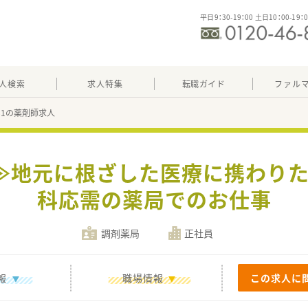
平日9：30-19：00 土日10：00-19：
人検索
求人特集
転職ガイド
ファル
381の薬剤師求人
着≫地元に根ざした医療に携わりた
科応需の薬局でのお仕事
調剤薬局
正社員
報
職場情報
この求人に