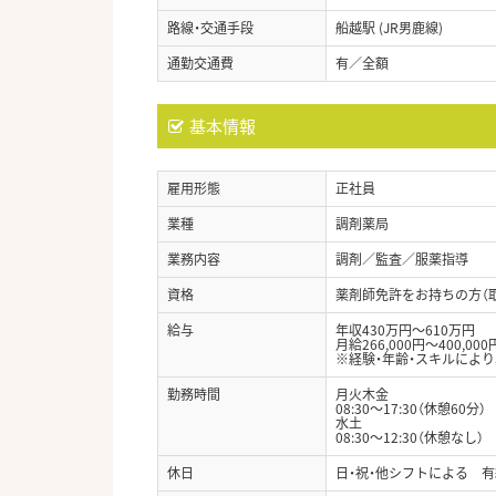
路線・交通手段
船越駅 (JR男鹿線)
通勤交通費
有／全額
基本情報
雇用形態
正社員
業種
調剤薬局
業務内容
調剤／監査／服薬指導
資格
薬剤師免許をお持ちの方（
給与
年収430万円～610万円
月給266,000円～400,000
※経験・年齢・スキルによ
勤務時間
月火木金
08:30～17:30（休憩60分）
水土
08:30～12:30（休憩なし）
休日
日・祝・他シフトによる 有