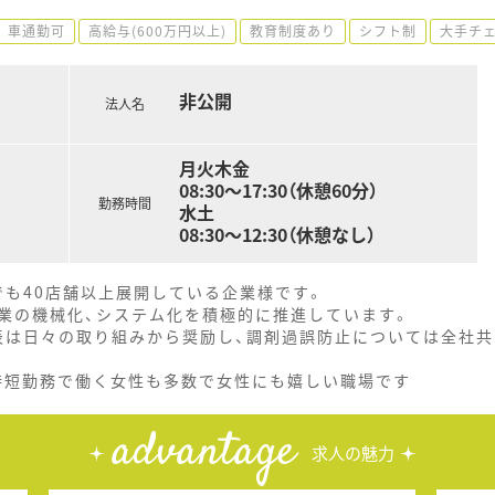
車通勤可
高給与(600万円以上)
教育制度あり
シフト制
大手チ
非公開
法人名
月火木金
08:30～17:30（休憩60分）
勤務時間
水土
08:30～12:30（休憩なし）
でも40店舗以上展開している企業様です。
業の機械化、システム化を積極的に推進しています。
表は日々の取り組みから奨励し、調剤過誤防止については全社共
！時短勤務で働く女性も多数で女性にも嬉しい職場です
advantage
求人の魅力