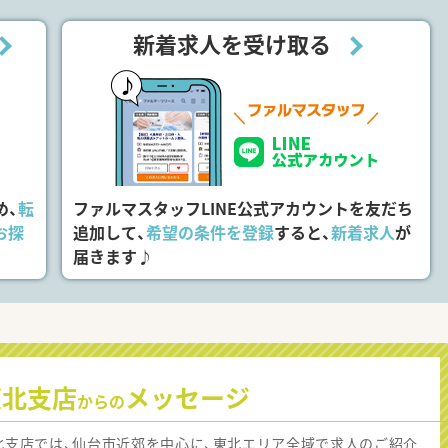
新着求人を受け取る
め、
転
ファルマスタッフLINE公式アカウントを友だち
お探
追加して、
希望の条件を登録
すると、
新着求人
が
届きます♪
東北支店
メッセージ
からの
北支店では、仙台市近郊を中心に、東北エリア全域で求人のご紹介