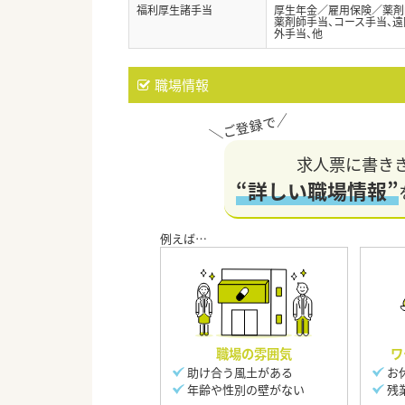
福利厚生諸手当
厚生年金／雇用保険／薬剤
薬剤師手当、コース手当、遠
外手当、他
職場情報
求人票に書き
“詳しい職場情報”
職場の雰囲気
ワ
助け合う風土がある
お
年齢や性別の壁がない
残