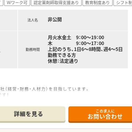
可
Ｗワーク可
認定薬剤師取得支援あり
教育制度あり
シフト
非公開
法人名
月火水金土 9：00～19：00
木 9：00～17：00
上記のうち、1日6～8時間、週4～5日
勤務時間
す
勤務できる方
休憩：法定通り
社（経営・財務・人材力）を目指しています。
す！
習得確認研修が実施可能です。
方も活躍している職場です。
この求人に
詳細を見る
お問い合わせ
内研修、学術大会、各種管理職研修、ＤＩ研修会、