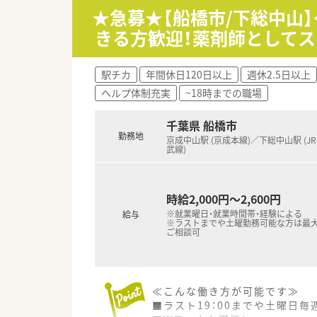
■在宅も業界No1！
★急募★【船橋市/下総中山】
10年以上前から無菌調剤もスタ
きる方歓迎！薬剤師として
■時短勤務は、お子様が中学1年
駅チカ
年間休日120日以上
週休2.5日以上
ヘルプ体制充実
~18時までの職場
千葉県 船橋市
勤務地
京成中山駅 (京成本線)／下総中山駅 (J
武線)
時給2,000円～2,600円
※就業曜日・就業時間帯・経験による
給与
※ラストまでや土曜勤務可能な方は最大2
ご相談可
≪こんな働き方が可能です≫
■ラスト19：00までや土曜日毎