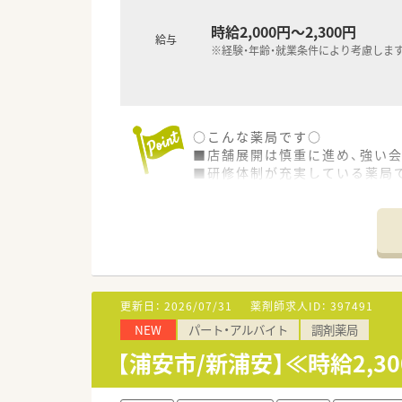
時給2,000円～2,300円
給与
※経験・年齢・就業条件により考慮しま
○こんな薬局です○
■店舗展開は慎重に進め、強い会
■研修体制が充実している薬局で
模擬調剤室があり、事前研修、
■平均年齢20代後半。20代の
☆教育、研修
■新卒研修、中途入社研修、薬局
模擬調剤室が本社にあり。
■定期的に行われるスキルアッ
更新日：
2026/07/31
薬剤師求人ID：
397491
「社内学術大会」大学での「学術
NEW
パート・アルバイト
調剤薬局
【浦安市/新浦安】≪時給2,