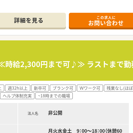
この求人に
ている調剤薬局です。近隣住民に寄り添う医療の提供を心掛けて
詳細を見る
お問い合わせ
、2022年に改装オープンをしたためとてもきれいな店舗です。
々な処方を応需しており、薬の知識を幅広く身に着けることがで
般薬共に多数のため、漢方に携わりたいとお考えの方にもおすす
機など、機材も充実しております。
を据えて長くご就業いただくことが可能です。
好です。
です。
≪時給2,300円まで可♪≫ ラストまで
上
週32h以上
新卒可
ブランク可
Ｗワーク可
残業なし(ほぼ
ヘルプ体制充実
~18時までの職場
非公開
法人名
月火水金土 9：00～18：00（休憩60