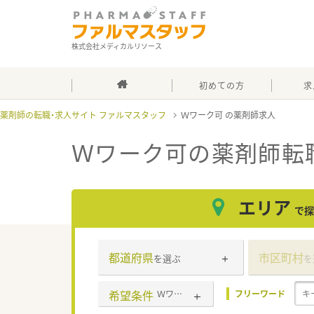
株式会社メディカルリソース
初めての方
求
薬剤師の転職・求人サイト ファルマスタッフ
Ｗワーク可
Ｗワーク可
の薬剤師転
エリア
で探
都道府県
市区町村
を選ぶ
を
希望条件
Ｗワーク可
フリーワード