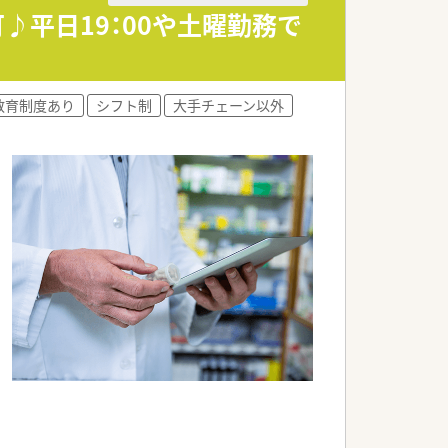
♪平日19：00や土曜勤務で
ア内で第1位です。
教育制度あり
シフト制
大手チェーン以外