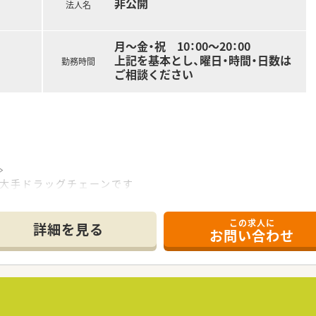
非公開
法人名
月～金・祝 10：00～20：00
上記を基本とし、曜日・時間・日数は
勤務時間
ご相談ください
≫
る、大手ドラッグチェーンです
年対比110%以上。
後も業界で長く生き残っていける安定企業です
この求人に
詳細を見る
お問い合わせ
と還元される会社です
！
助ありで、大学院へ進学できます
6ヶ月の病院研修に参加できます
アップ可能！
程度の応需枚数があり、ドラッグでも調剤専門薬局と同等にスキル