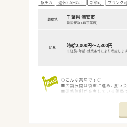
駅チカ
週休2.5日以上
新卒可
ブランク
千葉県 浦安市
勤務地
新浦安駅 (JR京葉線)
時給2,000円～2,300円
給与
※経験・年齢・就業条件により考慮しま
○こんな薬局です○
■店舗展開は慎重に進め、強い会
■研修体制が充実している薬局で
模擬調剤室があり、事前研修、
■平均年齢20代後半。20代の
☆教育、研修
■新卒研修、中途入社研修、薬局
模擬調剤室が本社にあり。