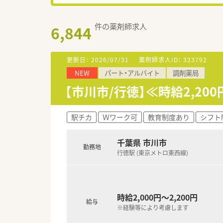
件の薬剤師求人
6,844
更新日：
2026/07/31
薬剤師求人ID：
323792
NEW
パート・アルバイト
調剤薬局
【市川市/行徳】≪時給2,2
駅チカ
Ｗワーク可
教育制度あり
シフト
千葉県 市川市
勤務地
行徳駅 (東京メトロ東西線)
時給2,000円～2,200円
給与
※経験等により考慮します