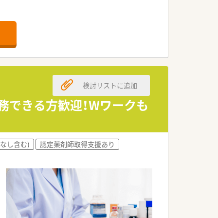
いらっしゃいます。
きます。
めです。
検討リストに追加
勤務できる方歓迎！Wワークも
なし含む)
認定薬剤師取得支援あり