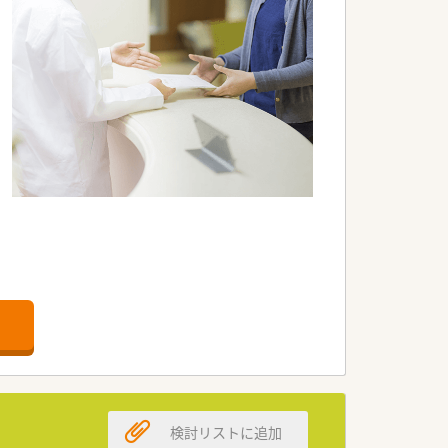
検討リストに追加
アップができます