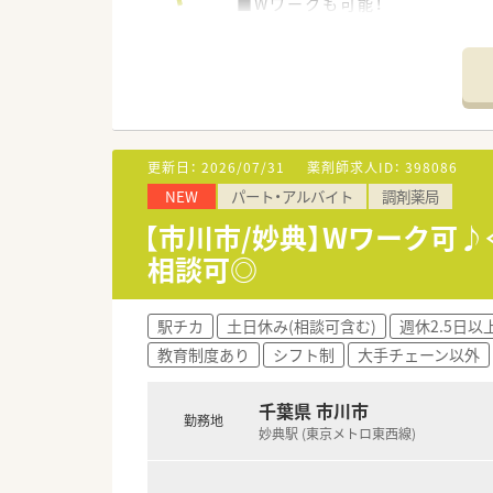
■Wワークも可能！
≪こんな会社です≫
■千葉県船橋市に1店舗展開し
■30年程の歴史がございますが
■近隣クリニック、病院など様
また漢方の取り扱いが処方薬一
■分包機、散剤監査機、軟膏練り
更新日：
2026/07/31
薬剤師求人ID：
398086
■異動はございませんので、腰
NEW
パート・アルバイト
調剤薬局
■門前のドクターとの関係も良
■子育てにも理解ある就業環境
【市川市/妙典】Wワーク可♪
相談可◎
駅チカ
土日休み(相談可含む)
週休2.5日以
教育制度あり
シフト制
大手チェーン以外
千葉県 市川市
勤務地
妙典駅 (東京メトロ東西線)