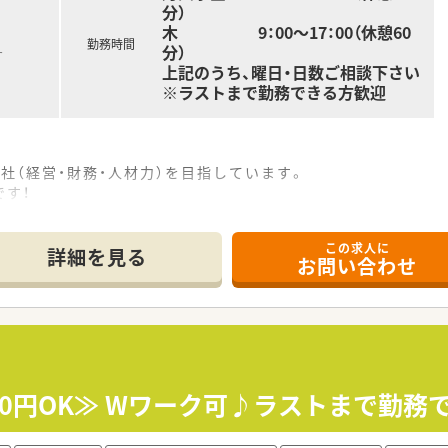
分）
木 9：00～17：00（休憩60
勤務時間
分）
す
上記のうち、曜日・日数ご相談下さい
※ラストまで勤務できる方歓迎
社（経営・財務・人材力）を目指しています。
す！
習得確認研修が実施可能です。
方も活躍している職場です。
この求人に
詳細を見る
お問い合わせ
内研修、学術大会、各種管理職研修、ＤＩ研修会、
プ研修・シンポジウム形式で行われる
勉強会」・「職務担当者別研修会」など
300円OK≫ Wワーク可♪ラストまで勤務