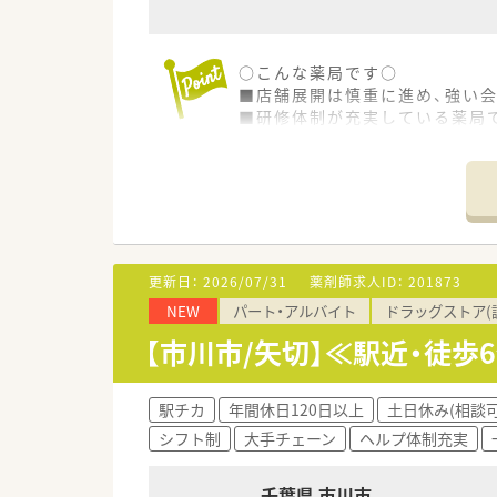
○こんな薬局です○
■店舗展開は慎重に進め、強い会
■研修体制が充実している薬局で
模擬調剤室があり、事前研修、
■平均年齢20代後半。20代の
☆教育、研修
■新卒研修、中途入社研修、薬局
模擬調剤室が本社にあり。
■定期的に行われるスキルアッ
更新日：
2026/07/31
薬剤師求人ID：
201873
「社内学術大会」大学での「学術
NEW
パート・アルバイト
ドラッグストア(
【市川市/矢切】≪駅近・徒歩
駅チカ
年間休日120日以上
土日休み(相談可
シフト制
大手チェーン
ヘルプ体制充実
千葉県 市川市