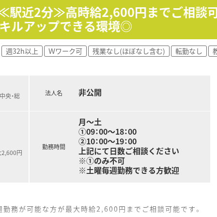
≪駅近2分≫高時給2,600円までご相談可
ートし関東でも約10店舗で実施。在宅報酬金額もドラッグスト
スキルアップできる環境◎
生まで取得可能！と業界屈指の期間です
週32h以上
Ｗワーク可
残業なし(ほぼなし含む)
転勤なし
非公開
法人名
R中央・総
月～土
①09：00～18：00
②10：00～19：00
勤務時間
上記にて日数ご相談ください
,600円
※①のみ不可
※土曜毎週勤務できる方歓迎
週勤務が可能な方が最大時給2,600円までご相談可能です。