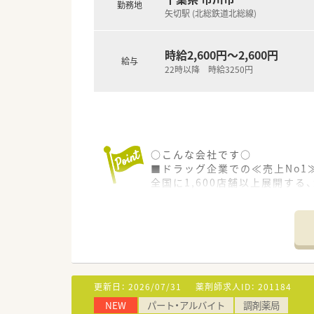
勤務地
矢切駅 (北総鉄道北総線)
時給2,600円～2,600円
給与
22時以降 時給3250円
○こんな会社です○
■ドラッグ企業での≪売上No1
全国に1,600店舗以上展開す
■≪売上高も毎年右肩上がり≫前
調剤報酬改定の影響もなく、今
■臨時ボーナス・支給あり！
利益が出れば従業員にしっかり
■学びたい方への、補助金も充実
…入学金・授業料・居住経費の補
…ガン研修プログラムとして、
更新日：
2026/07/31
薬剤師求人ID：
201184
■調剤薬局と同じ環境でスキル
NEW
パート・アルバイト
調剤薬局
1店舗あたり月平均1,000枚