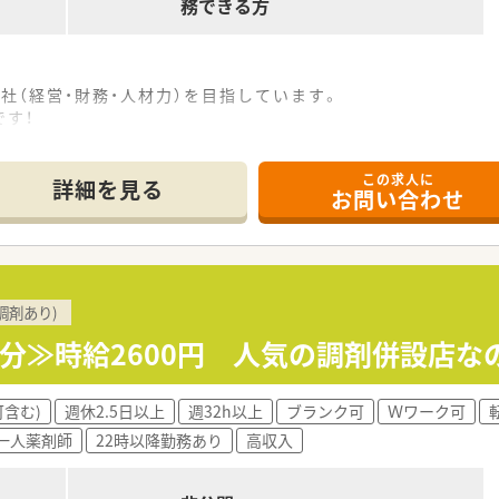
務できる方
社（経営・財務・人材力）を目指しています。
す！
習得確認研修が実施可能です。
方も活躍している職場です。
この求人に
詳細を見る
お問い合わせ
内研修、学術大会、各種管理職研修、ＤＩ研修会、
プ研修・シンポジウム形式で行われる
勉強会」・「職務担当者別研修会」など
調剤あり)
6分≫時給2600円 人気の調剤併設店な
含む)
週休2.5日以上
週32h以上
ブランク可
Ｗワーク可
一人薬剤師
22時以降勤務あり
高収入