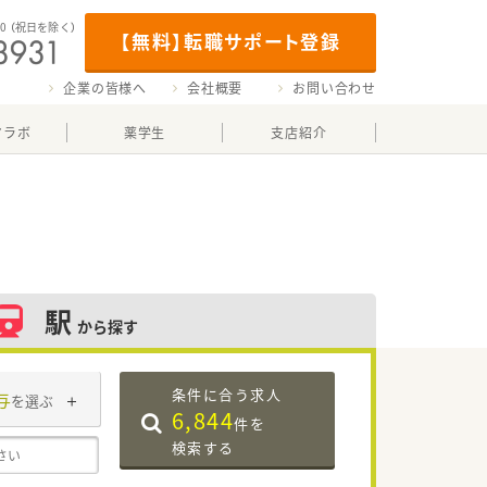
00
（祝日を除く）
【無料】転職サポート登録
企業の皆様へ
会社概要
お問い合わせ
マラボ
薬学生
支店紹介
駅
から探す
条件に合う求人
与
を選ぶ
6,844
件を
検索する