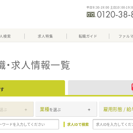
平日9：30-19：00 土日10：00-19：
人検索
求人特集
転職ガイド
ファル
職・求人情報一覧
す
業種
雇用形態 / 給
選ぶ
を選ぶ
求人IDで検索