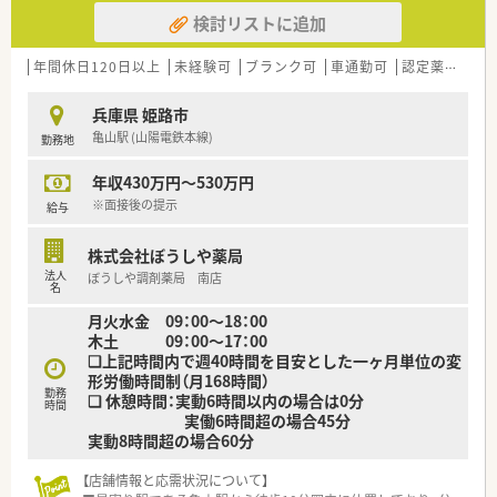
できる多様なフィールドがあります。
検討リストに追加
【職場環境と雰囲気】
■患者様だけでなくスタッフ同士も尊重し合う「おもてなし」の
年間休日120日以上
未経験可
ブランク可
車通勤可
認定薬剤師取得支援あり
心が根付いた温かい職場環境です。
■直近の離職率は2.4％と非常に低く、正社員の平均勤続年数が8
兵庫県 姫路市
年と高い定着率を誇っています。
亀山駅 (山陽電鉄本線)
勤務地
■チームワークを重視する風土があり、互いに協力し合いながら
業務に取り組むことができています。
年収430万円～530万円
【こんな方が活躍中】
※面接後の提示
給与
■薬剤師としての専門性を高めたいという強い向上心を持ち、
日々の業務に取り組む方が活躍中です。
株式会社ぼうしや薬局
■現状に満足せず、より良い薬局にしていくために自ら課題を見
法人
ぼうしや調剤薬局 南店
つけ、提案できる方が評価されています。
名
■患者様や地域のために何ができるかを常に考え、主体的に行動
月火水金 09：00～18：00
を起こせる方が中心となって活躍中です。
木土 09：00～17：00
❑上記時間内で週40時間を目安とした一ヶ月単位の変
形労働時間制（月168時間）
勤務
❑ 休憩時間：実動6時間以内の場合は0分
時間
実働6時間超の場合45分
実動8時間超の場合60分
【店舗情報と応需状況について】