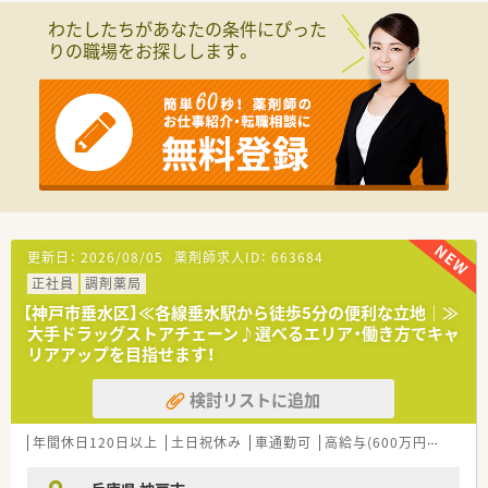
■総合薬剤師・調剤薬剤師（土日休み・19時までの勤務）どちらか
わたしたちがあなたの条件にぴった
の働き方を選択できます
りの職場をお探しします。
■調剤併設型だけでなく「医療モール・クリニック併設店舗」「敷
地内薬局」「訪問調剤特化型店舗」など様々な店舗を運営してい
ます
■在宅医療にも積極的取り組んでおり「訪問調剤特化型店舗」を
50店舗以上、無菌調剤室は業界最多の51店舗設置しています
■「プラチナくるみん認定企業」「健康経営優良法人2023（大規模
法人部門）認定」等を取得し一人ひとりが働きやすい環境が整備
されています
■充実した研修制度、人事制度、評価制度、キャリア支援制度等
があるのも特徴です
更新日：
2026/08/05
薬剤師求人ID：
663684
正社員
調剤薬局
【神戸市垂水区】≪各線垂水駅から徒歩5分の便利な立地｜≫
大手ドラッグストアチェーン♪選べるエリア・働き方でキャ
リアアップを目指せます！
検討リストに追加
年間休日120日以上
土日祝休み
車通勤可
高給与(600万円以上)
認