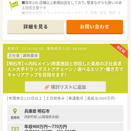
■毎年100 店舗以上新規出店をしており、堅実ながらも勢いのあ
る成長企業です
■調剤併設型ドラッグのパイオニアとして、関東、東海、関西、北
陸・信州を中心に約1,700店舗以上を展開しています
■研修制度は様々なプランがあり、集合研修だけでなく任意で受
詳細を見る
お問い合わせ
講可能な研修も幅広く用意されています
■店舗で活躍する従業員、社外で活躍する従業員、将来経営幹部
となる従業員など、薬剤師として様々な活躍ができるフィールド
を用意されています
更新日：
2026/08/05
薬剤師求人ID：
663689
■総合薬剤師・調剤薬剤師（土日休み・19時までの勤務）どちらか
の働き方を選択できます
正社員
調剤薬局
■調剤併設型だけでなく「医療モール・クリニック併設店舗」「敷
【明石市】≪内科メイン|商業施設と併設した薬局の正社員求
地内薬局」「訪問調剤特化型店舗」など様々な店舗を運営してい
人≫大手ドラッグストアチェーン♪選べるエリア・働き方で
ます
キャリアアップを目指せます！
■在宅医療にも積極的取り組んでおり「訪問調剤特化型店舗」を
50店舗以上、無菌調剤室は業界最多の51店舗設置しています
検討リストに追加
■「プラチナくるみん認定企業」「健康経営優良法人2023（大規模
法人部門）認定」等を取得し一人ひとりが働きやすい環境が整備
されています
年間休日120日以上
土日祝休み
車通勤可
高給与(600万円以上)
認
■充実した研修制度、人事制度、評価制度、キャリア支援制度等
があるのも特徴です
兵庫県 明石市
西新町駅 (山陽電鉄本線)
勤務地
年収400万円～770万円