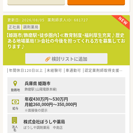
■薬剤師は正社員1名とパート3名、そして医療事務スタッフが
常時2名体制で協力し合って業務を進めています。
【法人特徴について】
更新日：
2026/08/05
薬剤師求人ID：
681727
■事業展開は姫路市に集中しており、25店舗以上を運営する地
域に根差した薬局チェーンです。
正社員
調剤薬局
■「医療人としての知識と心を磨き、人々に喜ばれ必要とされる
【姫路市/飾磨駅・徒歩圏内】≪教育制度・福利厚生充実♪歴史
地域一番薬局」を企業理念として掲げています。
ある地場薬局！≫会社の今後を担ってくれる方を募集してお
■外来の調剤業務に加えて、個人宅や各種施設への在宅訪問、栄
ります♪
養指導といった多様な事業を展開中です。
検討リストに追加
【想定されるキャリアイメージ】
■調剤業務の専門性を深めることはもちろん、在宅医療や栄養指
導など多彩なキャリアパスを描くことができます。
年間休日120日以上
未経験可
車通勤可
認定薬剤師取得支援あり
■認定薬剤師や指導薬剤師といった専門資格の取得については、
会社が費用負担などで全面的に支援します。
兵庫県 姫路市
■学術大会での研究発表も積極的に推進しており、薬剤師として
飾磨駅 (山陽電鉄本線)
勤務地
の知見を深め、学術的に貢献することも可能です。
年収430万円～530万円
【こんな取り組みをしています】
月給260,000円～350,000円
■オンライン服薬指導の導入や、カフェのような「健康ステーシ
給与
※面接後の提示
ョン」の運営など、新しい薬局の形を追求しています。
■有志のスタッフによる委員会活動が活発に行われており、業務
株式会社ぼうしや薬局
効率化や地域貢献など様々なテーマで活動中です。
法人
ぼうしや調剤薬局 中島店
■入社前の不安を解消できるよう、ユニークな就活支援イベント
名