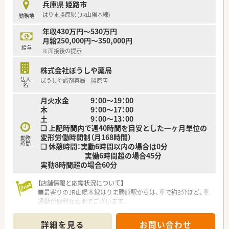
兵庫県 姫路市
はりま勝原駅 (JR山陽本線)
勤務地
年収430万円～530万円
月給250,000円～350,000円
給与
※面接後の提示
株式会社ぼうしや薬局
法人
ぼうしや調剤薬局 勝原店
名
月火水金 9：00～19：00
木 9：00～17：00
土 9：00～13：00
❑ 上記時間内で週40時間を目安とした一ヶ月単位の
変形労働時間制（月168時間）
勤務
時間
❑ 休憩時間：実動6時間以内の場合は0分
実働6時間超の場合45分
実動8時間超の場合60分
【店舗情報と応需状況について】
■最寄りのJR山陽本線はりま勝原駅からは、車で約3分ほど、車
通勤が便利な立地でございます。
■応需科目は内科と小児科が中心となっており、1日あたり平均
で50枚から60枚ほどの処方箋に対応します。
詳細を見る
お問い合わせ