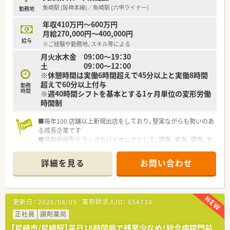
魚崎駅 (阪神本線)／魚崎駅 (六甲ライナー)
勤務地
【勤務実態について】
■平日は9時から19時までの開局となっており、土曜日は13時ま
年収410万円～600万円
での勤務となるため、週末の時間を有効に活用できるシフト構成
月給270,000円～400,000円
です。
給与
※ご経験や勤務地、スキル等による
■複数名体制での勤務が基本となるため、急な体調不良や家庭の
月火水木金 09：00～19：30
事情などが発生した際にも、お互いにフォローし合える環境が整
土 09：00～12：00
っています。
※休憩時間は実働6時間超えで45分以上と実働8時間
■週休2.5日以上を確保できる体制となっており、ワークライフ
超えで60分以上付与
バランスを重視しながら無理なく長期的に就業を継続すること
勤務
時間
※週40時間シフトを基本とする1ヶ月単位の変形労働
が可能です。
時間制
【想定される業務内容】
■処方箋に基づく調剤業務や監査、服薬指導のほか、居宅や施設
■毎年100 店舗以上新規出店をしており、堅実ながらも勢いのあ
への在宅業務にも積極的に取り組んでおり、多岐にわたる経験が
る成長企業です
積めます。
■調剤併設型ドラッグのパイオニアとして、関東、東海、関西、北
■1,600品目の医薬品を扱いながら、内科から小児科まで様々な
陸・信州を中心に約1,700店舗以上を展開しています
処方箋に対応するため、幅広い疾患に関する知識を深めることが
■研修制度は様々なプランがあり、集合研修だけでなく任意で受
詳細を見る
お問い合わせ
できます。
講可能な研修も幅広く用意されています
■患者様のご自宅を訪問する在宅業務では、多職種と連携しなが
■店舗で活躍する従業員、社外で活躍する従業員、将来経営幹部
らお薬の管理や健康相談に乗り、地域医療の最前線で活躍いただ
となる従業員など、薬剤師として様々な活躍ができるフィールド
けます。
を用意されています
更新日：
2026/08/05
薬剤師求人ID：
654738
■総合薬剤師・調剤薬剤師（土日休み・19時までの勤務）どちらか
の働き方を選択できます
正社員
調剤薬局
■調剤併設型だけでなく「医療モール・クリニック併設店舗」「敷
【尼崎市/尼崎駅】平日18時閉局で残業少なめ！総合病院門前