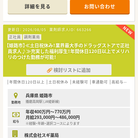
■研修制度は様々なプランがあり、集合研修だけでなく任意で受
詳細を見る
お問い合わせ
講可能な研修も幅広く用意されています
■店舗で活躍する従業員、社外で活躍する従業員、将来経営幹部
となる従業員など、薬剤師として様々な活躍ができるフィールド
を用意されています
更新日：
2026/08/05
薬剤師求人ID：
663266
■総合薬剤師・調剤薬剤師（土日休み・19時までの勤務）どちらか
の働き方を選択できます
正社員
調剤薬局
■調剤併設型だけでなく「医療モール・クリニック併設店舗」「敷
【姫路市】≪土日祝休み！業界最大手のドラッグストアで正社
地内薬局」「訪問調剤特化型店舗」など様々な店舗を運営してい
員求人♪≫充実した福利厚生！年間休日120日以上でメリハ
ます
リのつけた勤務が可能！
■在宅医療にも積極的取り組んでおり「訪問調剤特化型店舗」を
50店舗以上、無菌調剤室は業界最多の51店舗設置しています
検討リストに追加
■「プラチナくるみん認定企業」「健康経営優良法人2023（大規模
法人部門）認定」等を取得し一人ひとりが働きやすい環境が整備
されています
年間休日120日以上
土日祝休み
未経験可
車通勤可
高給与(600万円以上)
■充実した研修制度、人事制度、評価制度、キャリア支援制度等
があるのも特徴です
兵庫県 姫路市
播磨高岡駅 (JR姫新線)
勤務地
年収400万円～770万円
月給293,000円～486,000円
給与
※経験・年齢・選択コースによります
株式会社スギ薬局