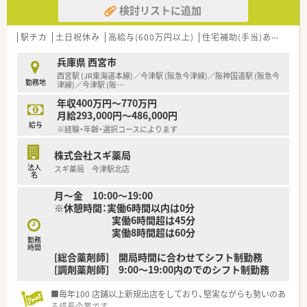
検討リストに追加
■「プラチナくるみん認定企業」「健康経営優良法人2023（大規模
法人部門）認定」等を取得し一人ひとりが働きやすい環境が整備
されています
駅チカ
土日祝休み
高給与(600万円以上)
住宅補助(手当)あり
認定
■充実した研修制度、人事制度、評価制度、キャリア支援制度等
があるのも特徴です
兵庫県 西宮市
西宮駅 (JR東海道本線)／今津駅 (阪急今津線)／阪神国道駅 (阪急今
勤務地
津線)／今津駅 (阪
…
年収400万円～770万円
月給293,000円～486,000円
給与
※経験・年齢・選択コースによります
株式会社スギ薬局
法人
スギ薬局 今津駅北店
名
月～金 10:00～19:00
※休憩時間：実働6時間以内は0分
実働6時間超は45分
実働8時間超は60分
勤務
時間
[総合薬剤師] 開局時間に合わせてシフト制勤務
[調剤薬剤師] 9:00～19:00内のでのシフト制勤務
■毎年100 店舗以上新規出店をしており、堅実ながらも勢いのあ
る成長企業です