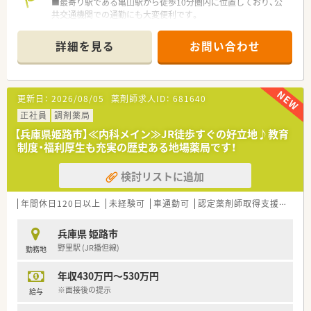
■最寄り駅である亀山駅から徒歩10分圏内に位置しており、公
共交通機関での通勤にも大変便利です。
■総合科目と耳鼻咽喉科を中心に、1日に平均して80枚から90枚
ほどの処方箋を応需しています。
詳細を見る
お問い合わせ
■正社員の薬剤師が5名体制で、事務員も複数名在籍しており、
協力しながら業務に取り組める環境です。
【法人特徴について】
更新日：
2026/08/05
薬剤師求人ID：
681640
■姫路市に特化したドミナント戦略で25店舗以上を展開してお
り、転居を伴う異動の心配がありません。
正社員
調剤薬局
■元禄以前から続く長い歴史と信頼を基盤に、地域に根ざした薬
【兵庫県姫路市】≪内科メイン≫JR徒歩すぐの好立地♪教育
局として安定した経営を続けています。
制度・福利厚生も充実の歴史ある地場薬局です！
■調剤業務に留まらず、在宅医療や栄養指導など、薬剤師の専門
性を活かせる多様な事業を展開中です。
検討リストに追加
【職場環境と雰囲気】
■患者様はもちろんのこと、スタッフ同士も大切にする「おもて
年間休日120日以上
未経験可
車通勤可
認定薬剤師取得支援あり
なし」の心が根付いた温かい職場です。
■正社員の平均勤続年数が8年と非常に定着率が高く、安心して
兵庫県 姫路市
長く働ける環境であることが魅力です。
野里駅 (JR播但線)
勤務地
■チームで協力し、互いに尊重し合いながら業務を進める風土が
あり、一体感を持って働いています。
年収430万円～530万円
【想定されるキャリアイメージ】
※面接後の提示
給与
■調剤の専門性を深めることはもちろん、在宅医療や栄養サポー