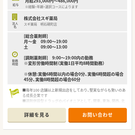
月給293,000円～486,000円
給与
※経験・年齢・選択コースによります
株式会社スギ薬局
法人
スギ薬局 明石硯町店
名
[総合薬剤師]
月～金 09:00～19:00
土 09:00～13:00
[調剤薬剤師] 9:00～19:00内の勤務
勤務
※変形労働時間制（実働1日平均8時間勤務）
時間
※休憩:実働6時間以内の場合0分、実働6時間超の場合
45分、実働8時間超の場合60分
■毎年100 店舗以上新規出店をしており、堅実ながらも勢いのあ
る成長企業です
■調剤併設型ドラッグのパイオニアとして、関東、東海、関西、北
陸・信州を中心に約1,700店舗以上を展開しています
■研修制度は様々なプランがあり、集合研修だけでなく任意で受
詳細を見る
お問い合わせ
講可能な研修も幅広く用意されています
■店舗で活躍する従業員、社外で活躍する従業員、将来経営幹部
となる従業員など、薬剤師として様々な活躍ができるフィールド
を用意されています