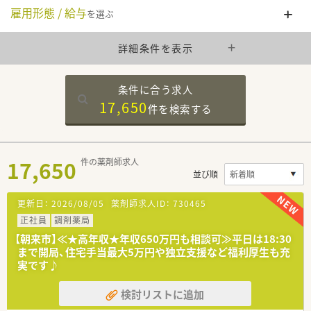
雇用形態 / 給与
を選ぶ
詳細条件を表示
条件に合う求人
17,650
件を
検索する
17,650
件の薬剤師求人
並び順
更新日：
2026/08/05
薬剤師求人ID：
730465
正社員
調剤薬局
【朝来市】≪★高年収★年収650万円も相談可≫平日は18:30
まで開局、住宅手当最大5万円や独立支援など福利厚生も充
実です♪
検討リストに追加