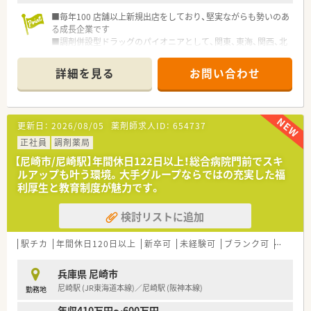
■毎年100 店舗以上新規出店をしており、堅実ながらも勢いのあ
る成長企業です
■調剤併設型ドラッグのパイオニアとして、関東、東海、関西、北
陸・信州を中心に約1,700店舗以上を展開しています
■研修制度は様々なプランがあり、集合研修だけでなく任意で受
詳細を見る
お問い合わせ
講可能な研修も幅広く用意されています
■店舗で活躍する従業員、社外で活躍する従業員、将来経営幹部
となる従業員など、薬剤師として様々な活躍ができるフィールド
を用意されています
更新日：
2026/08/05
薬剤師求人ID：
654737
■総合薬剤師・調剤薬剤師（土日休み・19時までの勤務）どちらか
の働き方を選択できます
正社員
調剤薬局
■調剤併設型だけでなく「医療モール・クリニック併設店舗」「敷
【尼崎市/尼崎駅】年間休日122日以上！総合病院門前でスキ
地内薬局」「訪問調剤特化型店舗」など様々な店舗を運営してい
ルアップも叶う環境。大手グループならではの充実した福
ます
利厚生と教育制度が魅力です。
■在宅医療にも積極的取り組んでおり「訪問調剤特化型店舗」を
50店舗以上、無菌調剤室は業界最多の51店舗設置しています
検討リストに追加
■「プラチナくるみん認定企業」「健康経営優良法人2023（大規模
法人部門）認定」等を取得し一人ひとりが働きやすい環境が整備
されています
駅チカ
年間休日120日以上
新卒可
未経験可
ブランク可
高給与(
■充実した研修制度、人事制度、評価制度、キャリア支援制度等
があるのも特徴です
兵庫県 尼崎市
尼崎駅 (JR東海道本線)／尼崎駅 (阪神本線)
勤務地
年収410万円～600万円