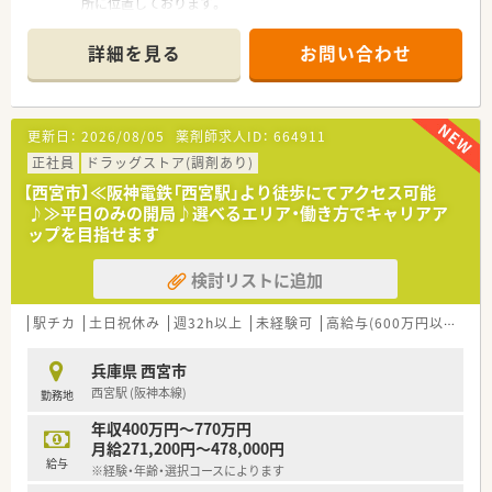
所に位置しております。
■主な応需科目は内科、呼吸器科、整形外科で、1日あたり60～
80枚の処方箋に対応しています。
詳細を見る
お問い合わせ
■薬剤師は常勤3名と非常勤1名の体制で、協力しながら日々の
業務に取り組んでいます。
【法人特徴について】
更新日：
2026/08/05
薬剤師求人ID：
664911
■姫路市を中心に25店舗以上の薬局を展開し、地域に根差した
ドミナント戦略を推進しています。
正社員
ドラッグストア(調剤あり)
■転居を伴う異動がなく、住み慣れた地域で腰を据えて長くキャ
【西宮市】≪阪神電鉄「西宮駅」より徒歩にてアクセス可能
リアを築いていける環境です。
♪≫平日のみの開局♪選べるエリア・働き方でキャリアア
■元禄以前から続く長い歴史と信頼を基盤とし、地域住民の健康
ップを目指せます
を支え続けている法人です。
検討リストに追加
【勤務実態について】
■月平均の残業時間は10時間未満と少なく、サービス残業もな
いため、終業後の時間を有効活用できます。
駅チカ
土日祝休み
週32h以上
未経験可
高給与(600万円以上)
寮
■週40時間勤務を目安とした1ヶ月単位の変形労働時間制を採
用し、柔軟な働き方を実現しています。
兵庫県 西宮市
■産休・育休の取得実績が多数あり、ライフステージの変化に合
西宮駅 (阪神本線)
勤務地
わせて安心して働き続けられます。
年収400万円～770万円
【やりがい/おすすめポイント】
月給271,200円～478,000円
■歴史と信頼のある安定した経営基盤のもとで、地域医療に深く
給与
※経験・年齢・選択コースによります
貢献できる実感を得られます。