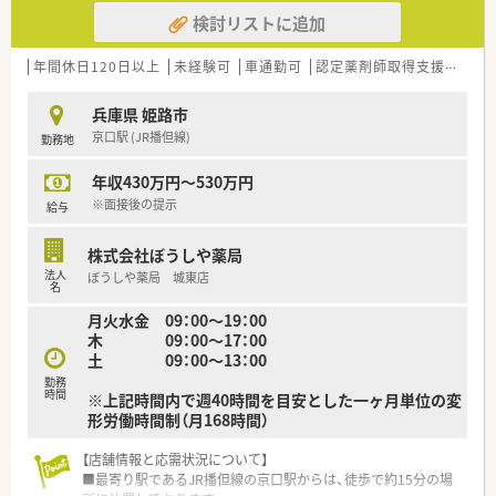
される薬局を目指しています。
検討リストに追加
【勤務実態について】
■月平均の残業時間は10時間未満と少なく、サービス残業もな
年間休日120日以上
未経験可
車通勤可
認定薬剤師取得支援あり
いため、プライベートな時間を確保できます。
■1ヶ月単位の変形労働時間制（週40時間目安）を導入し、効率的
兵庫県 姫路市
で柔軟な働き方を実現しています。
京口駅 (JR播但線)
勤務地
■産休・育休の取得実績も多数あり、ライフステージの変化を経
ても安心して働き続けられる職場です。
年収430万円～530万円
【やりがい/おすすめポイント】
※面接後の提示
給与
■歴史と信頼のある企業の一員として、地域住民の健康を支える
という大きなやりがいを感じられます。
株式会社ぼうしや薬局
■体系的な教育制度と多様なキャリアパスが用意されており、常
法人
ぼうしや薬局 城東店
に成長し続けることが可能です。
名
■残業が少なく福利厚生も手厚いため、心身ともに健康で、安心
月火水金 09：00～19：00
して長く働き続けられます。
木 09：00～17：00
土 09：00～13：00
勤務
時間
※上記時間内で週40時間を目安とした一ヶ月単位の変
形労働時間制（月168時間）
【店舗情報と応需状況について】
■最寄り駅であるJR播但線の京口駅からは、徒歩で約15分の場