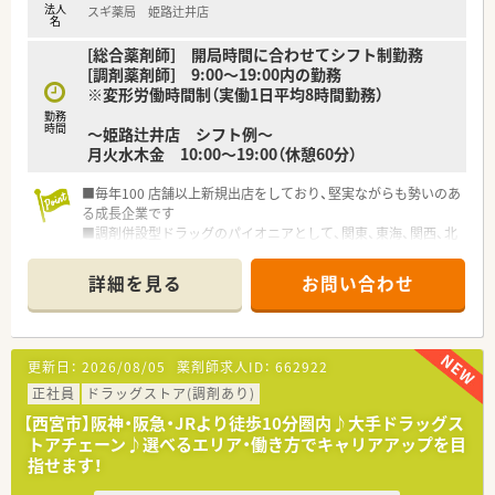
法人
スギ薬局 姫路辻井店
名
[総合薬剤師] 開局時間に合わせてシフト制勤務
[調剤薬剤師] 9:00～19:00内の勤務
※変形労働時間制（実働1日平均8時間勤務）
勤務
時間
～姫路辻井店 シフト例～
月火水木金 10:00〜19:00（休憩60分）
■毎年100 店舗以上新規出店をしており、堅実ながらも勢いのあ
る成長企業です
■調剤併設型ドラッグのパイオニアとして、関東、東海、関西、北
陸・信州を中心に約1,700店舗以上を展開しています
■研修制度は様々なプランがあり、集合研修だけでなく任意で受
詳細を見る
お問い合わせ
講可能な研修も幅広く用意されています
■店舗で活躍する従業員、社外で活躍する従業員、将来経営幹部
となる従業員など、薬剤師として様々な活躍ができるフィールド
を用意されています
更新日：
2026/08/05
薬剤師求人ID：
662922
■総合薬剤師・調剤薬剤師（土日休み・19時までの勤務）どちらか
の働き方を選択できます
正社員
ドラッグストア(調剤あり)
■調剤併設型だけでなく「医療モール・クリニック併設店舗」「敷
【西宮市】阪神・阪急・JRより徒歩10分圏内♪大手ドラッグス
地内薬局」「訪問調剤特化型店舗」など様々な店舗を運営してい
トアチェーン♪選べるエリア・働き方でキャリアアップを目
ます
指せます！
■在宅医療にも積極的取り組んでおり「訪問調剤特化型店舗」を
50店舗以上、無菌調剤室は業界最多の51店舗設置しています