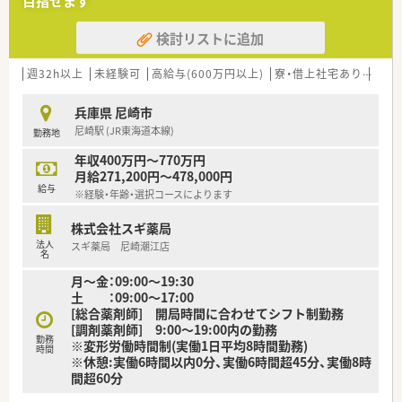
目指せます
■在宅医療にも積極的取り組んでおり「訪問調剤特化型店舗」を
50店舗以上、無菌調剤室は業界最多の51店舗設置しています
検討リストに追加
■「プラチナくるみん認定企業」「健康経営優良法人2023（大規模
法人部門）認定」等を取得し一人ひとりが働きやすい環境が整備
されています
週32h以上
未経験可
高給与(600万円以上)
寮・借上社宅あり
認定
■充実した研修制度、人事制度、評価制度、キャリア支援制度等
があるのも特徴です
兵庫県 尼崎市
尼崎駅 (JR東海道本線)
勤務地
年収400万円～770万円
月給271,200円～478,000円
給与
※経験・年齢・選択コースによります
株式会社スギ薬局
法人
スギ薬局 尼崎潮江店
名
月～金：09:00〜19:30
土 ：09:00〜17:00
[総合薬剤師] 開局時間に合わせてシフト制勤務
[調剤薬剤師] 9:00～19:00内の勤務
勤務
※変形労働時間制(実働1日平均8時間勤務)
時間
※休憩:実働6時間以内0分、実働6時間超45分、実働8時
間超60分