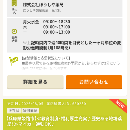
トなど多彩な分野へ挑戦が可能です。
株式会社ぼうしや薬局
■認定薬剤師や指導薬剤師などの資格取得を会社が全面的にバ
法人
ぼうしや調剤薬局 花北店
ックアップする支援制度が充実しています。
名
■将来的にはご自身の希望や適性に応じて、管理薬剤師やエリア
月火水金 09：00～18：30
マネージャーへの道も開かれています。
木 09：00～17：00
土 09：00～13：00
勤務
時間
※上記時間内で週40時間を目安とした一ヶ月単位の変
形労働時間制（月168時間）
【店舗情報と応需状況について】
■最寄り駅であるJR播但線の野里駅から、徒歩わずか3分という
通勤に非常に便利な立地です。
■応需科目は内科メインですが、その他整形外科、眼科、皮膚科
と幅広く、1日に約40枚から60枚の処方箋を受け付けています。
詳細を見る
お問い合わせ
■薬剤師は常勤3名と非常勤2名の体制で、互いに協力しながら
質の高い医療サービスを提供しています。
【法人特徴について】
更新日：
2026/08/05
薬剤師求人ID：
680250
■姫路市を中心に25店舗以上の薬局を展開しており、地域に根
差したドミナント戦略を推進しています。
正社員
調剤薬局
■地域に密着しているため転居を伴う異動がなく、腰を据えて長
【兵庫県姫路市】≪教育制度・福利厚生充実♪歴史ある地場薬
期的なキャリアを築ける環境です。
局！≫マイカー通勤OK♪
■元禄以前から続く長い歴史と信頼を礎に、地域住民から必要と