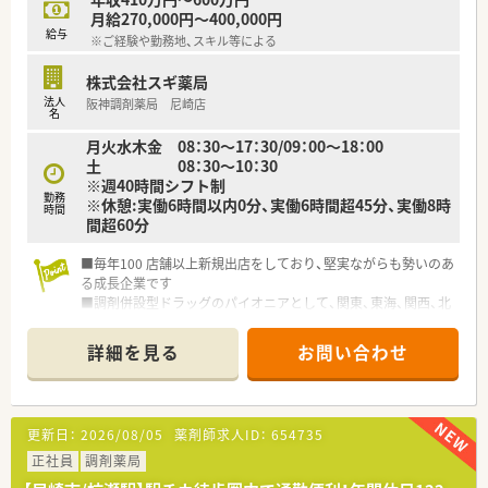
月給270,000円～400,000円
給与
※ご経験や勤務地、スキル等による
株式会社スギ薬局
法人
阪神調剤薬局 尼崎店
名
月火水木金 08：30～17：30/09：00～18：00
土 08：30～10：30
※週40時間シフト制
勤務
※休憩:実働6時間以内0分、実働6時間超45分、実働8時
時間
間超60分
■毎年100 店舗以上新規出店をしており、堅実ながらも勢いのあ
る成長企業です
■調剤併設型ドラッグのパイオニアとして、関東、東海、関西、北
陸・信州を中心に約1,700店舗以上を展開しています
■研修制度は様々なプランがあり、集合研修だけでなく任意で受
詳細を見る
お問い合わせ
講可能な研修も幅広く用意されています
■店舗で活躍する従業員、社外で活躍する従業員、将来経営幹部
となる従業員など、薬剤師として様々な活躍ができるフィールド
を用意されています
更新日：
2026/08/05
薬剤師求人ID：
654735
■総合薬剤師・調剤薬剤師（土日休み・19時までの勤務）どちらか
の働き方を選択できます
正社員
調剤薬局
■調剤併設型だけでなく「医療モール・クリニック併設店舗」「敷