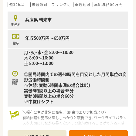
週32h以上
未経験可
ブランク可
車通勤可
高給与(600万円以上)
兵庫県 朝来市
勤務地
年収500万円～650万円
給与
月・火・水・金 8:00～18:30
木 8:00～16:00
土 8:00～13:00
◎開局時間内での週40時間を目安とした月間単位の変
形労働時間制
勤務
時間
※休憩：実動6時間未満の場合は0分
実働6時間以上の場合45分
実動8時間以上の場合60分
※中抜けシフト
＼福利厚生が非常に充実／（朝来市エリア担当より）
有給休暇や慶弔休暇もしっかりと取得でき、ワークライフバラン
スを大切にしながら長く安定して働き続けることができる素晴
らしい環境が整っております。