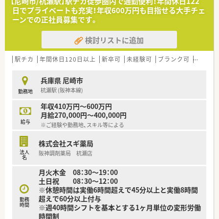
【尼崎市/杭瀬駅】駅チカ徒歩圏内で通勤便利！年間休日122
地内薬局」「訪問調剤特化型店舗」など様々な店舗を運営してい
日でプライベートも充実！年収600万円も目指せる大手チェ
ます
ーンでの正社員募集です。
■在宅医療にも積極的取り組んでおり「訪問調剤特化型店舗」を
50店舗以上、無菌調剤室は業界最多の51店舗設置しています
検討リストに追加
■「プラチナくるみん認定企業」「健康経営優良法人2023（大規模
法人部門）認定」等を取得し一人ひとりが働きやすい環境が整備
されています
駅チカ
年間休日120日以上
新卒可
未経験可
ブランク可
高給与(
■充実した研修制度、人事制度、評価制度、キャリア支援制度等
があるのも特徴です
兵庫県 尼崎市
杭瀬駅 (阪神本線)
勤務地
年収410万円～600万円
月給270,000円～400,000円
給与
※ご経験や勤務地、スキル等による
株式会社スギ薬局
法人
阪神調剤薬局 杭瀬店
名
月火木金 08：30～19：00
土日祝 08：30～12：00
※休憩時間は実働6時間超えで45分以上と実働8時間
超えで60分以上付与
勤務
時間
※週40時間シフトを基本とする1ヶ月単位の変形労働
時間制