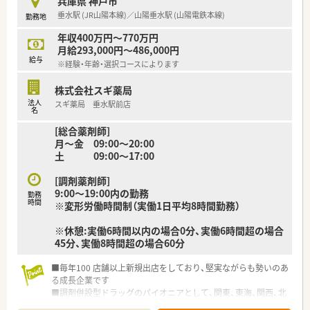
兵庫県 神戸市
垂水駅 (JR山陽本線)／山陽垂水駅 (山陽電鉄本線)
勤務地
年収400万円～770万円
月給293,000円～486,000円
給与
※経験・年齢・選択コースによります
株式会社スギ薬局
法人
スギ薬局 垂水駅前店
名
[総合薬剤師]
月～金 09:00～20:00
土 09:00～17:00
[調剤薬剤師]
9:00～19:00内の勤務
勤務
時間
※変形労働時間制（実働1日平均8時間勤務）
※休憩:実働6時間以内の場合0分、実働6時間超の場合
45分、実働8時間超の場合60分
■毎年100 店舗以上新規出店をしており、堅実ながらも勢いのあ
る成長企業です
■調剤併設型ドラッグのパイオニアとして、関東、東海、関西、北
陸・信州を中心に約1,700店舗以上を展開しています