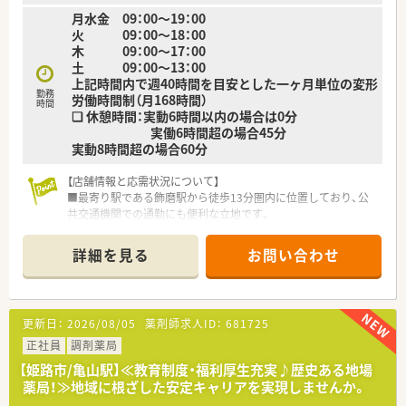
や店舗見学を随時受け付けております。
月水金 09：00～19：00
火 09：00～18：00
木 09：00～17：00
土 09：00～13：00
上記時間内で週40時間を目安とした一ヶ月単位の変形
勤務
労働時間制（月168時間）
時間
❑ 休憩時間：実動6時間以内の場合は0分
実働6時間超の場合45分
実動8時間超の場合60分
【店舗情報と応需状況について】
■最寄り駅である飾磨駅から徒歩13分圏内に位置しており、公
共交通機関での通勤にも便利な立地です。
■主な応需科目は内科、小児科、泌尿器科で、地域の皆様の健康
を多角的にサポートしています。
詳細を見る
お問い合わせ
■1日の処方箋枚数は平均80～100枚で、薬剤師3名と事務員2名
の体制で対応しております。
【法人特徴について】
更新日：
2026/08/05
薬剤師求人ID：
681725
■姫路市に特化したドミナント戦略で25店舗以上を展開し、転
居を伴う異動がなく地域に貢献できます。
正社員
調剤薬局
■元禄以前から続く長い歴史と信頼を基盤に、地域住民から必要
【姫路市/亀山駅】≪教育制度・福利厚生充実♪歴史ある地場
とされる薬局を目指しております。
薬局！≫地域に根ざした安定キャリアを実現しませんか。
■調剤業務に留まらず、在宅医療や栄養指導など、薬剤師が活躍