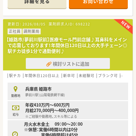
詳細を見る
お問い合わせ
【店舗情報と応需状況について】
■内科や小児科や精神科の処方箋を1日あたり約50枚応需して
おり、幅広い処方内容に触れられる環境です。
■常勤2名と非常勤2名の薬剤師、3名の事務員が在籍しており、
更新日：
2026/08/05
薬剤師求人ID：
698232
医薬品約1000品目を取り扱っています。
■月曜から金曜は8時から18時30分、土曜は8時から13時まで開
正社員
調剤薬局
局し、車通勤も可能な立地環境となります。
【姫路市/夢前川駅前】医療モール門前店舗♪耳鼻科をメイン
で応需しております！年間休日120日以上の大手チェーン◎
【法人特徴について】
駅チカ徒歩1分で通勤便利♪
■全国各地に280店舗以上を展開している安定した基盤を持ち、
創業以来無借金での経営を継続しております。
検討リストに追加
■処方箋枚数重視ではなく、地域密着型クリニックとのマンツー
マン体制を大切にゆったりと働ける環境です。
■エリアマネージャーやラウンダーが全国各地に配置されてお
駅チカ
年間休日120日以上
新卒可
未経験可
ブランク可
高給与(
り、急なお休みやシフトの相談もしやすい体制です。
兵庫県 姫路市
【求人情報について】
夢前川駅 (山陽電鉄網干線)
勤務地
■年俸制を採用しており、経験やスキルを考慮したうえで年収
500万円から650万円でのご相談が可能です。
年収410万円～600万円
■毎月40000円から50000円の住宅手当や固定残業手当、資格手
月給270,000円～400,000円
当など豊富な各種手当が用意されています。
給与
※ご経験や勤務地、スキル等による
■日曜日や祝日に加えて半休が2日あり、各種休暇制度や慶弔休
月火水木金土 09：00～20：00
暇も完備された週休2日制での勤務となります。
※休憩：実働6時間以内は0分
実働6時間超は45分
【勤務実態について】