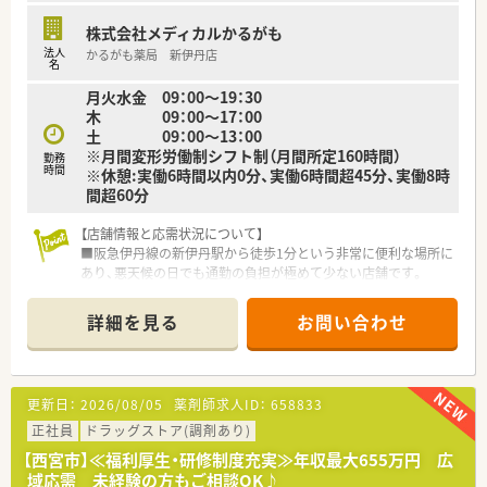
株式会社メディカルかるがも
法人
かるがも薬局 新伊丹店
名
月火水金 09：00～19：30
木 09：00～17：00
土 09：00～13：00
※月間変形労働制シフト制（月間所定160時間）
勤務
時間
※休憩:実働6時間以内0分、実働6時間超45分、実働8時
間超60分
【店舗情報と応需状況について】
■阪急伊丹線の新伊丹駅から徒歩1分という非常に便利な場所に
あり、悪天候の日でも通勤の負担が極めて少ない店舗です。
■内科や整形外科をはじめ、眼科や産婦人科など複数のクリニッ
クから1日平均70枚の処方箋を応需しております。
詳細を見る
お問い合わせ
■薬剤師は常勤1名とパート4名が在籍しており、複数の科目を
扱うことで幅広い薬学的知見を養える環境が整っています。
【法人特徴について】
更新日：
2026/08/05
薬剤師求人ID：
658833
■1999年に設立され大阪を中心に約90店舗を展開する地元チェ
ーンであり、主にクリニックの門前薬局の展開を得意としていま
正社員
ドラッグストア(調剤あり)
す。
【西宮市】≪福利厚生・研修制度充実≫年収最大655万円 広
■2025年からはスギHDの一員となったことで、大手ならではの
域応需 未経験の方もご相談OK♪