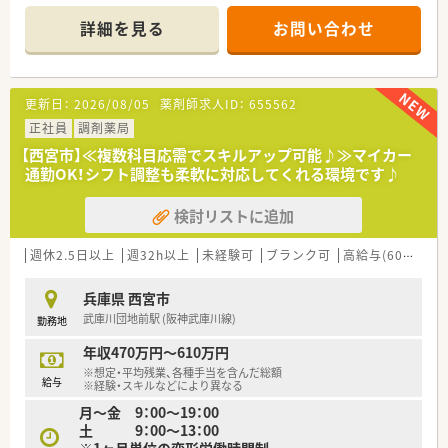
ています。
して実感できる環境は、真に薬剤師としての本質を追求できる場
所です。
詳細を見る
お問い合わせ
【店舗情報と応需状況について】
■2025年7月に開局したばかりの新しい店舗であり、非常に清潔
感のある環境で日々の業務に集中して取り組むことが可能で
す。
更新日：
2026/08/05
薬剤師求人ID：
655562
■面対応での処方箋応需を予定しており、薬剤師1名と事務1名
以上の体制で、患者様一人ひとりに寄り添った丁寧な対応を行い
正社員
調剤薬局
ます。
【西宮市】≪複数科目応需でスキルアップ可能♪≫マイカー
■最新の監査システムによるダブルチェック体制を採用してい
通勤OK！シフト調整も柔軟に対応してくれる環境です♪
るため、お一人体制の時間帯でも高い安全性を保ちながら働けま
す。
検討リストに追加
【求人情報について】
■想定年収は540万円から655万円と高水準であり、これまでの
週休2.5日以上
週32h以上
未経験可
ブランク可
高給与(600万円以上)
ご経験や年齢、面接での評価を考慮して適正な金額を提示いたし
ます。
兵庫県 西宮市
■全国転勤が可能なナショナルコースを選択した場合は、月5万
武庫川団地前駅 (阪神武庫川線)
勤務地
円の家賃手当や別途手当が支給され、さらに高収入を目指せま
す。
年収470万円～610万円
■昇給は年1回、賞与は年2回確実に支給されるため、将来を見据
※想定・平均残業、各種手当を含んだ総額
えた安定的なライフプランを構築することが可能な求人案件で
給与
※経験・スキルなどにより異なる
す。
月～金 9：00～19：00
土 9：00～13：00
【職場環境と雰囲気】
※1ヶ月単位の変形労働時間制