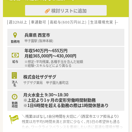
充実した福利厚生と地域密着の温かさを両立させた企業体で
す。
検討リストに追加
■従業員一人ひとりの生活背景を尊重し、無理な異動や厳しいノ
ルマを課さない方針により、離職率が極めて低い安定した会社で
す。
週32h以上
車通勤可
高給与(600万円以上)
生活環境充実
シフト制
【求人情報について】
兵庫県 西宮市
■管理薬剤師候補としての採用では年収550万円から600万円程
甲子園駅 (阪神本線)
勤務地
度の提示が可能であり、これまでの経験を正当に評価いたしま
す。
年収540万円～655万円
■年間休日は120日以上に加え5日間のリフレッシュ休暇が付与
月給365,000円～430,000円
され、実質年間休日130日以上という優れた労働条件を誇りま
給与
※想定・平均残業、各種手当を含んだ総額
す。
※経験・スキルなどにより異なる
■産休・育休の取得率は100パーセントとなっており、復職後の
フォロー体制も万全なため、将来を見据えて長く働き続けられま
株式会社ザグザグ
す。
法人
ザグザグ薬局 甲子園九番町店
名
【やりがい/おすすめポイント】
月火水金土 9:30～18:30
■駅徒歩1分の好立地と、実質年間休日130日以上という業界ト
※上記より1ヶ月の変形労働時間制勤務
ップクラスの好条件を両立しており、心身ともに健やかに働けま
勤務
※1日6時間を超える勤務の際は1時間休憩あり
す。
時間
■多科目の処方箋を扱うことで薬剤師としての知見を広げ、地域
＼残業ほぼなし！自分時間を大切に／（西宮市エリア担当より）
の方々から最も信頼される「かかりつけ」になれる点に大きな喜
残業は月平均5時間未満と非常に少なく、月3日の希望休も通る
びがあります。
ため、ワークライフバランスを重視したい方に最適な環境が整っ
■ノルマに追われることなく、患者様の笑顔を直接のやりがいと