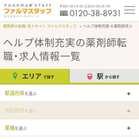
平日9：30-19：00 土日10：00-19：00
薬剤師の転職・求人サイト ファルマスタッフ
ヘルプ体制充実
ヘルプ体制充実
の薬剤師転
職・求人情報一覧
エリア
駅
で探す
から探す
都道府県
を選ぶ
市区町村
を選ぶ
業種
を選ぶ