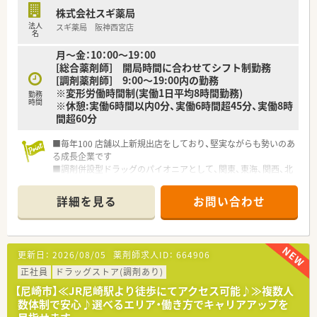
■充実した教育制度と多様なキャリアパスが用意されており、常
株式会社スギ薬局
に成長し続けることが可能です。
法人
スギ薬局 阪神西宮店
■残業が少なく福利厚生も手厚いため、心身ともに健康で、安心
名
して長く働き続けられます。
月～金：10：00～19：00
[総合薬剤師] 開局時間に合わせてシフト制勤務
[調剤薬剤師] 9:00～19:00内の勤務
※変形労働時間制(実働1日平均8時間勤務)
勤務
時間
※休憩:実働6時間以内0分、実働6時間超45分、実働8時
間超60分
■毎年100 店舗以上新規出店をしており、堅実ながらも勢いのあ
る成長企業です
■調剤併設型ドラッグのパイオニアとして、関東、東海、関西、北
陸・信州を中心に約1,700店舗以上を展開しています
■研修制度は様々なプランがあり、集合研修だけでなく任意で受
詳細を見る
お問い合わせ
講可能な研修も幅広く用意されています
■店舗で活躍する従業員、社外で活躍する従業員、将来経営幹部
となる従業員など、薬剤師として様々な活躍ができるフィールド
を用意されています
更新日：
2026/08/05
薬剤師求人ID：
664906
■総合薬剤師・調剤薬剤師（土日休み・19時までの勤務）どちらか
の働き方を選択できます
正社員
ドラッグストア(調剤あり)
■調剤併設型だけでなく「医療モール・クリニック併設店舗」「敷
【尼崎市】≪JR尼崎駅より徒歩にてアクセス可能♪≫複数人
地内薬局」「訪問調剤特化型店舗」など様々な店舗を運営してい
数体制で安心♪選べるエリア・働き方でキャリアアップを
ます