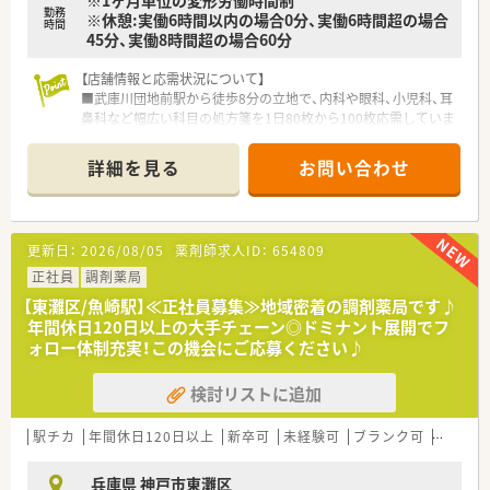
■会社全体で非喫煙を推奨しているため、職場にタバコの臭いが
勤務
※休憩:実働6時間以内の場合0分、実働6時間超の場合
なく、健康意識の高い清潔な環境で気持ちよく勤務することが可
時間
45分、実働8時間超の場合60分
能です。
■年齢を問わず意見を交わしやすいフラットな雰囲気があり、店
【店舗情報と応需状況について】
舗を超えた交流会も開催されるなどスタッフ同士の繋がりが強
■武庫川団地前駅から徒歩8分の立地で、内科や眼科、小児科、耳
い職場です。
鼻科など幅広い科目の処方箋を1日80枚から100枚応需していま
■調剤ミス防止のため、全員で取り組む1日2回の棚卸作業を習
す。
慣化しており、チーム全体で安全管理に取り組む姿勢が共有され
■薬剤師は3名から5名の複数名体制を整えており、事務員も数
ています。
詳細を見る
お問い合わせ
名在籍しているため、一人ひとりの業務負担が適切に管理されて
います。
■医薬品の採用品目数は1,600品目にのぼり、近隣の多様なクリ
ニックから多種多様な処方箋を受け付けている地域密着型の薬
更新日：
2026/08/05
薬剤師求人ID：
654809
局です。
正社員
調剤薬局
【法人特徴について】
【東灘区/魚崎駅】≪正社員募集≫地域密着の調剤薬局です♪
■西宮市内にて2店舗を経営している調剤薬局グループであり、
年間休日120日以上の大手チェーン◎ドミナント展開でフ
地域になくてはならない存在として密着した運営を続けていま
ォロー体制充実！この機会にご応募ください♪
す。
■地域住民の健康を支えることを第一に考えており、小規模なら
検討リストに追加
ではの風通しの良さと、柔軟な意思決定が可能な組織体制が特徴
です。
■転居を伴うような無理な異動が発生しないため、地元で長く働
駅チカ
年間休日120日以上
新卒可
未経験可
ブランク可
転勤な
き続けたいと考えている薬剤師にとって最適な就業環境と言え
ます。
兵庫県 神戸市東灘区