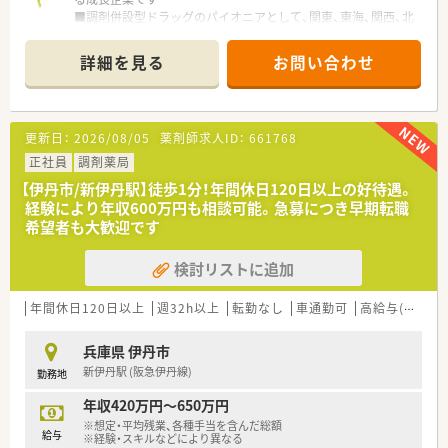
■調剤併設型ドラッグのパイオニアとして、関東、東海、関西、北
陸・信州を中心に約1,700店舗以上を展開しています
■研修制度は様々なプランがあり、集合研修だけでなく任意で受
詳細を見る
お問い合わせ
講可能な研修も幅広く用意されています
■店舗で活躍する従業員、社外で活躍する従業員、将来経営幹部
となる従業員など、薬剤師として様々な活躍ができるフィールド
を用意されています
更新日：
2026/08/05
薬剤師求人ID：
661768
■総合薬剤師・調剤薬剤師（土日休み・19時までの勤務）どちらか
の働き方を選択できます
正社員
調剤薬局
■調剤併設型だけでなく「医療モール・クリニック併設店舗」「敷
【伊丹市/新伊丹駅】徒歩1分！年間休日120日以上の好待遇。
地内薬局」「訪問調剤特化型店舗」など様々な店舗を運営してい
経験により年収600万円も相談可能。急募につき早期転職
ます
希望者も大歓迎です
■在宅医療にも積極的取り組んでおり「訪問調剤特化型店舗」を
50店舗以上、無菌調剤室は業界最多の51店舗設置しています
検討リストに追加
■「プラチナくるみん認定企業」「健康経営優良法人2023（大規模
法人部門）認定」等を取得し一人ひとりが働きやすい環境が整備
されています
年間休日120日以上
週32h以上
転勤なし
車通勤可
高給与(600万円以上)
■充実した研修制度、人事制度、評価制度、キャリア支援制度等
があるのも特徴です
兵庫県 伊丹市
新伊丹駅 (阪急伊丹線)
勤務地
年収420万円～650万円
※想定・平均残業、各種手当を含んだ総額
給与
※経験・スキルなどにより異なる