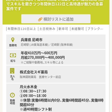
地内薬局」「訪問調剤特化型店舗」など様々な店舗を運営してい
でスキルを磨きつつ年間休日122日と高待遇が魅力の急募
ます
案件です
■在宅医療にも積極的取り組んでおり「訪問調剤特化型店舗」を
50店舗以上、無菌調剤室は業界最多の51店舗設置しています
検討リストに追加
■「プラチナくるみん認定企業」「健康経営優良法人2023（大規模
法人部門）認定」等を取得し一人ひとりが働きやすい環境が整備
されています
年間休日120日以上
土日祝休み
新卒可
未経験可
ブランク可
高給
■充実した研修制度、人事制度、評価制度、キャリア支援制度等
があるのも特徴です
兵庫県 尼崎市
尼崎駅 (JR東海道本線)／尼崎駅 (阪神本線)
勤務地
年収410万円～600万円
月給270,000円～400,000円
給与
※ご経験や勤務地、スキル等による
株式会社スギ薬局
法人
阪神調剤薬局 医療センター前店
名
月火水木金
①08：30～17：30
②09：00～18：00
※休憩:実働6時間以内0分、実働6時間超45分、実働8時
勤務
時間
間超60分
※週40時間シフト制