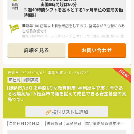
実働8時間超は60分
■店舗主導でシフトが組まれるため、週44時間勤務や週6日勤務
勤務
時間
※週40時間シフトを基本とする1ヶ月単位の変形労働
となる場合がある点については事前確認が必要です。
時間制
■40時間分の固定残業代が含まれた給与形態であり、それを前
提としたシフト編成となる場合もございます。
■1店舗あたりの平均残業時間は月間19時間前後となっており、
■毎年100 店舗以上新規出店をしており、堅実ながらも勢いのあ
超過分については15分単位で支給が行われます。
る成長企業です
■調剤併設型ドラッグのパイオニアとして、関東、東海、関西、北
陸・信州を中心に約1,700店舗以上を展開しています
■研修制度は様々なプランがあり、集合研修だけでなく任意で受
詳細を見る
お問い合わせ
講可能な研修も幅広く用意されています
■店舗で活躍する従業員、社外で活躍する従業員、将来経営幹部
となる従業員など、薬剤師として様々な活躍ができるフィールド
を用意されています
更新日：
2026/08/05
薬剤師求人ID：
681729
■総合薬剤師・調剤薬剤師（土日休み・19時までの勤務）どちらか
の働き方を選択できます
正社員
調剤薬局
■調剤併設型だけでなく「医療モール・クリニック併設店舗」「敷
【姫路市/はりま勝原駅】≪教育制度・福利厚生充実♪歴史あ
地内薬局」「訪問調剤特化型店舗」など様々な店舗を運営してい
る地場薬局！≫姫路市で腰を据えて成長できる安定基盤の薬
ます
局です。
■在宅医療にも積極的取り組んでおり「訪問調剤特化型店舗」を
50店舗以上、無菌調剤室は業界最多の51店舗設置しています
検討リストに追加
■「プラチナくるみん認定企業」「健康経営優良法人2023（大規模
法人部門）認定」等を取得し一人ひとりが働きやすい環境が整備
されています
年間休日120日以上
未経験可
車通勤可
認定薬剤師取得支援あり
■充実した研修制度、人事制度、評価制度、キャリア支援制度等
があるのも特徴です