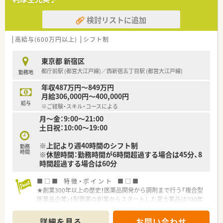
バランスを重視しています。
検討リストに追加
【こんな方にオススメ】
■創業から無借金経営を続ける安定企業で、長期的なキャリアを
築きたい方におすすめです。
高給与(600万円以上)
シフト制
■総合病院門前で専門性を高めたい方や、在宅医療、未病サポー
トに興味がある方に最適です。
東京都 新宿区
■年間休日123日や残業少なめ、有給消化率の高さなど、私生活
都庁前駅 (都営大江戸線)／西新宿五丁目駅 (都営大江戸線)
勤務地
も大切にしたい方に適しています。
年収487万円～849万円
月給306,000円～400,000円
給与
※ご経験・スキル・コースによる
月～金：9:00～21:00
土日祝：10:00～19:00
※上記より週40時間のシフト制
勤務
時間
※休憩時間：勤務時間が6時間超過する場合は45分、8
時間超過する場合は60分
■ □ ■ 特 徴 ・ ポ イ ン ト ■ □ ■
★創業300年以上の歴史！医薬品開発から調剤まで行う「複合型
医薬品企業」！配置薬の創業からスタートした富士薬品は300年
以上の歴史があり、配置薬に於いては300万件を抱える全国シェ
ア率№１の企業です！現在では配置薬のほか、医療用医薬品の開
詳細を見る
お問い合わせ