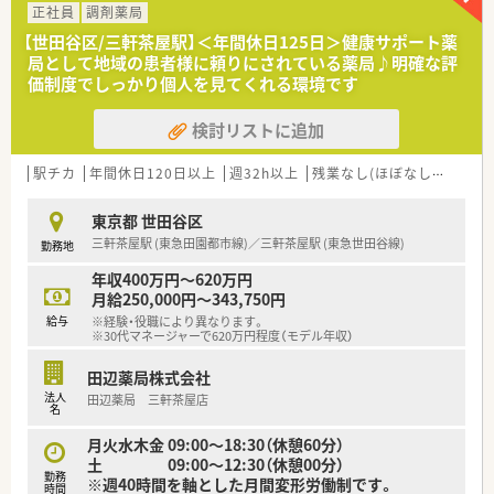
正社員
調剤薬局
★充実の研修制度！
新卒研修は勿論のこと、キャリアＵＰ研修やe-learning補助制度
【世田谷区/三軒茶屋駅】＜年間休日125日＞健康サポート薬
など多彩な研修プログラムがございます！
局として地域の患者様に頼りにされている薬局♪明確な評
各々の成長フェーズに合わせた研修制度がありますので、安心し
価制度でしっかり個人を見てくれる環境です
て就業できる環境です！
検討リストに追加
駅チカ
年間休日120日以上
週32h以上
残業なし(ほぼなし含む)
高
東京都 世田谷区
三軒茶屋駅 (東急田園都市線)／三軒茶屋駅 (東急世田谷線)
勤務地
年収400万円～620万円
月給250,000円～343,750円
給与
※経験・役職により異なります。
※30代マネージャーで620万円程度（モデル年収）
田辺薬局株式会社
法人
田辺薬局 三軒茶屋店
名
月火水木金 09:00～18:30（休憩60分）
土 09:00～12:30（休憩00分）
勤務
※週40時間を軸とした月間変形労働制です。
時間