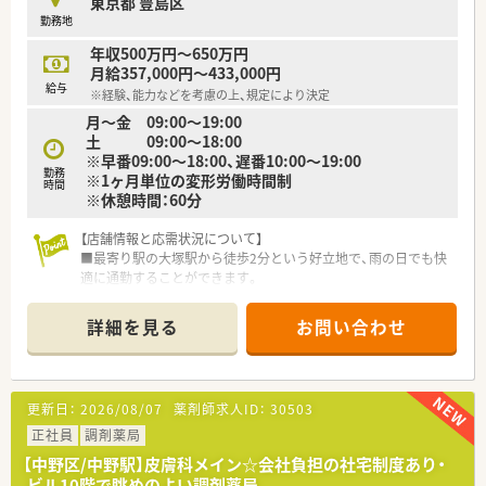
東京都 豊島区
勤務地
年収500万円～650万円
月給357,000円～433,000円
給与
※経験、能力などを考慮の上、規定により決定
月～金 09:00～19:00
土 09:00～18:00
※早番09:00～18:00、遅番10:00～19:00
勤務
※1ヶ月単位の変形労働時間制
時間
※休憩時間：60分
【店舗情報と応需状況について】
■最寄り駅の大塚駅から徒歩2分という好立地で、雨の日でも快
適に通勤することができます。
■心療内科や内科、耳鼻科など、特定の医療機関に偏らず面で処
方箋を応需している薬局です。
詳細を見る
お問い合わせ
■1日の処方箋枚数は平均80枚から120枚で、薬剤師2～5名と事
務2名体制で対応しています。
【募集背景と求める人物像について】
更新日：
2026/08/07
薬剤師求人ID：
30503
■今回は欠員補充のための募集となり、地域医療に貢献する意欲
のある方を求めております。
正社員
調剤薬局
■調剤経験が2年以上あり、薬剤師としての基本的な業務を一人
【中野区/中野駅】皮膚科メイン☆会社負担の社宅制度あり・
で遂行できる方を歓迎します。
ビル10階で眺めのよい調剤薬局