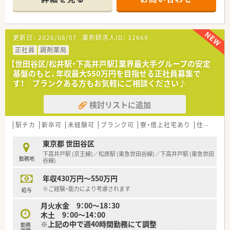
発・製造・販売から、ドラッグストア、調剤薬局の運営をする「複
合型医薬品企業」として、他にはない企業の独自性を発揮してお
ります！
更新日：
2026/08/07
薬剤師求人ID：
32669
★企業テーマは‟地域の健康インフラ”！
グループ全体で全国に1,357店舗を展開する当社は、゛地域の健
正社員
調剤薬局
康インフラ“をテーマに取り組んでおります！医薬品の開発～調
【世田谷区/松井駅・下高井戸駅】業界最大手グループの安定
剤まで行っている富士薬品の強みを活かし、地域の健康ニーズを
基盤のもと、年収最大550万円を目指せる正社員募集で
カバーできる店舗をづくりを心掛け、『何かあれば富士薬品へ相
す！ ブランクある方もお気軽にご相談ください♪
談しよう！』という地域密着薬局を目指しております！
検討リストに追加
★働きやすい企業へ！2年連続で「健康経営優良法人」の資格取
得！育児休暇制度、育児時短勤務制度は共に業界最長クラスで、
女性が安心して活躍できる環境です！残業時間については各エリ
駅チカ
新卒可
未経験可
ブランク可
寮・借上社宅あり
住宅補助(手当)あり
アマネージャーに削減目標値が定められており、会社全体で平均
で月6～10時間に抑えられております！
東京都 世田谷区
下高井戸駅 (京王線)／松原駅 (東急世田谷線)／下高井戸駅 (東急世田
勤務地
★「えるぼし最高位３つ星認定」を取得！
谷線)
女性の活躍を推進する企業として国から認められた証であり、女
年収430万円～550万円
性の活躍を応援する企業です！
育児休暇の延長が3歳まで可能や育児ギフト制度、男性の育児休
※ご経験・能力により考慮されます
給与
暇取得の促進など、ライフイベントの影響を受けやすい女性が、
月火水金 9：00～18：30
長期的に活躍できる仕組みづくりに挑戦しております！
木土 9：00～14：00
※上記の中で週40時間勤務にて調整
★多様な店舗形態で幅広い経験が積める環境です！
勤務