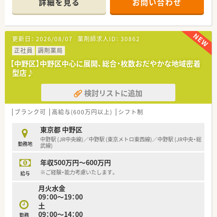
詳細を見る
お問い合わせ
目が中心のため薬剤師1人あたりの業務負担は比較的少なめで
す。
■現在は薬剤師3名体制で運営しており、駅近の利便性と落ち着
いた処方内容を両立させた非常に働きやすい環境が整っていま
更新日：
2026/08/07
薬剤師求人ID：
30862
す。
正社員
調剤薬局
【募集背景と求める人物像について】
【中野区】中野区中心に展開、総合・枚数おだやかな地域密着
■処方箋枚数の順調な回復に伴う人員強化のための急募であり、
型店♪
周囲と円滑なコミュニケーションが図れる方を求めています。
■未経験やブランクがある30代までの方も歓迎しておます。
検討リストに追加
■将来的に管理薬剤師やマネジメント業務に挑戦したいという
意欲をお持ちであれば、社内試験を通じて早期の昇格も可能で
す。
ブランク可
高給与(600万円以上)
シフト制
【想定されるキャリアイメージ】
東京都 中野区
■入社2年目から管理薬剤師や薬局長を目指せる自己応募制の昇
中野駅 (JR中央線)／中野駅 (東京メトロ東西線)／中野駅 (JR中央・総
勤務地
格試験があり、自らの意志でキャリアを切り拓くことができま
武線)
す。
年収500万円～600万円
■マネジメントコースだけでなく専門性を極めるスペシャリス
トコースも用意されており、志向に合わせた成長が可能です。
※ご経験・能力考慮いたします。
給与
■中途入社の方でも、業界動向や戦略方針を学ぶ講座やキャリア
月火水金
に応じた個別サポート体制により着実なステップアップが望め
09：00～19：00
ます。
土
09：00～14：00
勤務