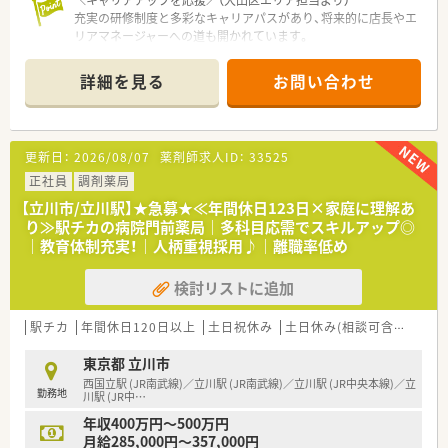
＼キャリアアップを応援／（大田区エリア担当より）
充実の研修制度と多彩なキャリアパスがあり、将来的に店長やエ
リアマネージャーへの道も開かれています。
＊------------------------------------------＊
詳細を見る
お問い合わせ
【店舗情報と応需状況について】
■京急本線の大森町駅から徒歩1分という好立地にあり、駅前店
舗として利便性が高く多様な処方箋を応需している環境です。
■処方箋は1日平均200枚ほどで、耳鼻科や皮膚科、内科、眼科な
更新日：
2026/08/07
薬剤師求人ID：
33525
ど多科目を扱い、幅広い知識を習得できる職場です。
■薬剤師10名と事務4名の体制で運営されており、複数の薬剤師
正社員
調剤薬局
と協力しながら、患者様一人ひとりに丁寧な対応が可能です。
【立川市/立川駅】★急募★≪年間休日123日×家庭に理解あ
り≫駅チカの病院門前薬局｜多科目応需でスキルアップ◎
【法人特徴について】
｜教育体制充実！｜人柄重視採用♪｜離職率低め
■全国に約400店舗を展開する大手チェーンであり、医療モール
の開発においては30年以上の実績を持つ業界のパイオニアで
検討リストに追加
す。
■社長自身が薬剤師として育休取得を推奨しており、女性が長く
働き続けられる環境づくりを経営の主軸に置いている法人で
駅チカ
年間休日120日以上
土日祝休み
土日休み(相談可含む)
週3
す。
■ノルマを設けず、現場の薬剤師がのびのびと成長できる社風を
東京都 立川市
大切にしており、医療業界でも高い定着率を維持しています。
西国立駅 (JR南武線)／立川駅 (JR南武線)／立川駅 (JR中央本線)／立
勤務地
川駅 (JR中
…
【勤務実態について】
年収400万円～500万円
■年間休日は123日と業界トップクラスの多さを誇り、有給休暇
月給285,000円～357,000円