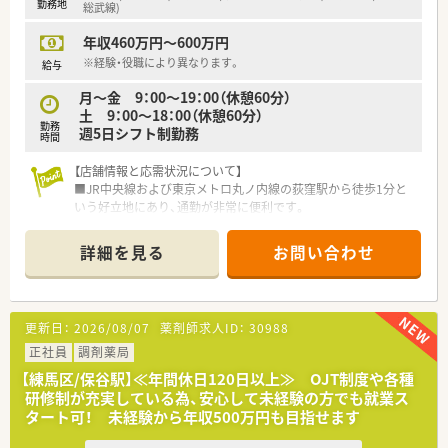
勤務地
【想定されるキャリアイメージ】
総武線)
■階層別研修や管理者研修などの教育制度が充実しており、幅広
年収460万円～600万円
い専門知識と高いヒューマンスキルを兼ね備えた薬剤師へと成
長できます。
※経験・役職により異なります。
給与
■将来的に独立を目指す方向けの「独立支援プログラム」も用意
月～金 9：00～19：00（休憩60分）
されており、経営ノウハウを学びながら夢の実現を会社がサポー
土 9：00～18：00（休憩60分）
トします。
勤務
週5日シフト制勤務
■「月報制度」を通じて経営陣に自らの考えを形にする提案がで
時間
きるため、店舗運営や会社づくりに関与できるやりがいを実感で
きます。
【店舗情報と応需状況について】
■JR中央線および東京メトロ丸ノ内線の荻窪駅から徒歩1分と
いう好立地にあり、通勤が非常に便利です。
■1日平均約100枚の処方箋を面で応需しており、駅前立地のた
め多種多様な科目の処方に携われます。
詳細を見る
お問い合わせ
■薬剤師は常勤4名とパート1名の計5名体制に加え、事務員も2
名在籍しており手厚い人員配置です。
■外来業務を中心としつつ、各店舗で数名程度の居宅在宅も受け
ており、地域医療に幅広く貢献できます。
更新日：
2026/08/07
薬剤師求人ID：
30988
【求人情報について】
正社員
調剤薬局
■単身かつ世帯主の方には月3万円の住宅手当が支給されるな
【練馬区/保谷駅】≪年間休日120日以上≫ OJT制度や各種
ど、生活を支える手当が充実しています。
研修制が充実している為、安心して未経験の方でも就業ス
■年間休日は120日前後あり、仕事とプライベートのバランスを
タート可！ 未経験から年収500万円も目指せます
保ちながら無理なく勤務できる環境です。
■近隣店舗との連携によりヘルプ体制が充実しており、希望休や