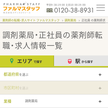
平日9：30-19：00 土日10：00-19：00
薬剤師の転職・求人サイト ファルマスタッフ
調剤薬局
正社員
調剤薬局・正社員
の薬剤師転
職・求人情報一覧
エリア
駅
で探す
から探す
都道府県
を選ぶ
市区町村
を選ぶ
業種
調剤薬局