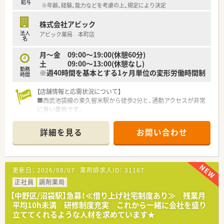
給与
※年齢、経験、能力などを考慮の上、規定により決定
■充実した研修制度や現場での手厚いOJTがあるため、未経験か
ら調剤スキルをしっかり身につけたい方です。
株式会社アビック
■安定した経営基盤のもとで腰を据えて長く働き、地域医療に深
法人
アビック薬局 本町店
く貢献することにやりがいを感じる方です。
名
【法人特徴について】
月～金 09:00～19:00(休憩60分)
■多摩エリアを中心に地域に密着した調剤薬局を複数展開して
土 09:00～13:00(休憩なし)
勤務
おり、創業から無借金経営を続ける安定企業です。
※週40時間を基本とする1ヶ月単位の変形労働時間制
時間
■専門性の高い総合病院の門前や独立行政法人の近くにも出店
しており、高い専門性を追求できる強みを持っています。
【店舗情報と応需状況について】
■検体測定室の設置や管理栄養士の在籍など、未病の段階から地
■西武池袋線の東久留米駅から徒歩2分と、通勤アクセスが非常
域住民の健康をサポートする取り組みが豊富です。
に良い薬局です。
■呼吸器科や整形外科、眼科など多科目を応需し、1日平均80枚
から100枚に対応します。
詳細を見る
お問い合わせ
■薬剤師は5名体制を基本としており、余裕を持って患者様と向
き合える環境です。
【募集背景と求める人物像について】
更新日：
2026/08/07
薬剤師求人ID：
31167
■今回は体制強化のための定期採用となり、長くご活躍いただけ
る方を募集します。
正社員
調剤薬局
■何よりも人柄を重視しており、協調性を持ってチームの一員と
【中野区/沼袋駅】急募！≪借り上げ社宅制度あり≫ 残業月
して働ける方を求めます。
平均10h未満 研修制度充実 これから一緒に会社を盛り
■患者様とのコミュニケーションを大切にし、丁寧な対応を心が
立ててくれるような人材を求めています★
ける方を歓迎します。