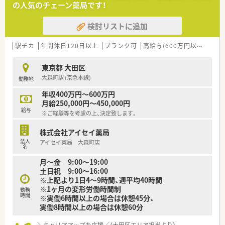
の人気のチェーン薬局です！
■業務拡大に伴う体制強化を目指した積極的な増員募集です。
■将来的に薬局長やマネジメント業務に挑みたい方を歓迎しま
検討リストに追加
す。
【法人特徴について】
駅チカ
年間休日120日以上
ブランク可
高給与(600万円以上)
寮・
■東京多摩地域を中心に26店舗をドミナント展開しています。
■転居を伴う転勤がなく地域に深く根ざして長く働けます。
東京都 大田区
■親切と便利と安心を追求して地域医療へ貢献する企業です。
大森町駅 (京急本線)
勤務地
【勤務実態について】
年収400万円～600万円
■残業時間は全社平均で月に約10時間程度と極めて少なめで
月給250,000円～450,000円
す。
給与
※ご経験等を考慮の上、決定致します。
■有給消化率は約88％と高くプライベートも充実できます。
■配属や働き方により週休3日制の選択も可能となっています。
株式会社アイセイ薬局
法人
アイセイ薬局 大森町店
名
月～金 9:00～19:00
土日祝 9:00～16:00
※上記より1日4～9時間、週平均40時間
※1ヶ月の変形労働時間制
勤務
時間
※実働6時間以上の場合は休憩45分、
実働8時間以上の場合は休憩60分