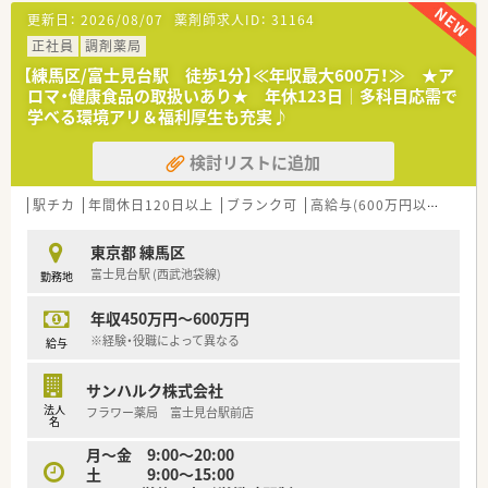
形貯蓄制度、インフルエンザワクチン接種、各種資格奨励制度、
更新日：
2026/08/07
薬剤師求人ID：
31164
外部研修、決算賞与支給…等、様々な福利厚生があります。
正社員
調剤薬局
【練馬区/富士見台駅 徒歩1分】≪年収最大600万！≫ ★ア
ロマ・健康食品の取扱いあり★ 年休123日│多科目応需で
学べる環境アリ＆福利厚生も充実♪
検討リストに追加
駅チカ
年間休日120日以上
ブランク可
高給与(600万円以上)
認定
東京都 練馬区
富士見台駅 (西武池袋線)
勤務地
年収450万円～600万円
※経験・役職によって異なる
給与
サンハルク株式会社
法人
フラワー薬局 富士見台駅前店
名
月～金 9:00～20:00
土 9:00～15:00