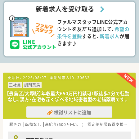
■総合病院門前で多様な処方を学び、将来的に店舗を支える一員
新着求人を受け取る
として活躍を期待します。
ファルマスタッフLINE公式アカ
【職場環境と雰囲気】
■大手グループならではの充実した福利厚生（持株会、社員割引
ウントを友だち追加して、
希望の
など）が利用可能です。
条件を登録
すると、
新着求人
が届
■産休・育休の取得実績も多数あり、復帰後も安心して働き続け
きます♪
られる環境です。
■京都の保養所やベネフィットサービスの利用など、プライベー
トもサポートします。
【こんな方が活躍中】
■総合病院門前で幅広い疾患や処方に触れ、薬剤師としてのスキ
ルを高めたい方です。
更新日：
2026/08/07
薬剤師求人ID：
30632
■仕事とプライベートのメリハリをつけ、有給休暇をしっかり消
正社員
調剤薬局
化したい方です。
【豊島区/大塚駅】年収最大650万円相談可！駅徒歩2分で転勤
■安定した大手企業で、充実した福利厚生のもと長く働きたいと
なし、漢方・在宅も深く学べる地域密着型の老舗薬局です。
考える方です。
検討リストに追加
駅チカ
転勤なし
高給与(600万円以上)
認定薬剤師取得支援あり