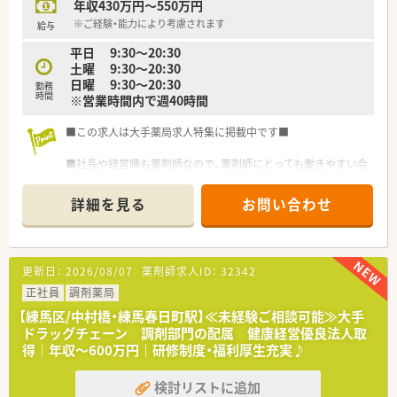
年収430万円～550万円
無菌調剤室も導入されております！薬歴に関しては全店共通で音
※ご経験・能力により考慮されます
声入力システムを導入しておりますので、薬歴入力による残業軽
給与
減につながっております！
平日 9:30～20:30
土曜 9:30～20:30
★充実の研修制度！
日曜 9:30～20:30
勤務
新卒研修は勿論のこと、キャリアＵＰ研修やe-learning補助制度
時間
※営業時間内で週40時間
など多彩な研修プログラムがございます！
各々の成長フェーズに合わせた研修制度がありますので、安心し
■この求人は大手薬局求人特集に掲載中です■
て就業できる環境です！
■社長や経営陣も薬剤師なので、薬剤師にとっても働きやすい会
社です。
詳細を見る
お問い合わせ
◆通勤は蒲田駅直結、雨にぬれずに安心・快適です♪
～こんな方におススメです～
※ご主人の転勤が不定期で長期働くことはできないが、
更新日：
2026/08/07
薬剤師求人ID：
32342
パートや派遣ではなく、しっかりとした雇用形態でお仕事したい
方。
正社員
調剤薬局
※引越しや留学・出産など今後の予定が決まっており、有期でお
【練馬区/中村橋・練馬春日町駅】≪未経験ご相談可能≫大手
仕事したい、
ドラッグチェーン 調剤部門の配属 健康経営優良法人取
でも派遣社員のように勤務先は変わりたくない、という方。
得│年収～600万円｜研修制度・福利厚生充実♪
※パート勤務では収入に不安があるが、正社員となると責任や負
担が重いかも…という方
検討リストに追加