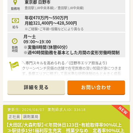
東京都 日野市
【求人情報について】
豊田駅 (JR中央本線)／豊田駅 (JR中央線)
勤務地
■給与はご経験やスキルを考慮のうえ年収400万円から600万円
の範囲で決定され毎年の昇給制度があります。
年収470万円～550万円
■年間休日は123日確保されており、シフト調整により夏季や年
月給321,400円～428,500円
末年始に長期連休を取得できる場合もあります。
給与
※ご経験・ご年齢・役職などにより異なる
■借上社宅制度やインフルエンザ補助制度など、多彩な福利厚生
月～土
が用意されており生活面でのサポートも万全です。
09：00～19：00
※実働8時間（休憩60分）
勤務
時間
※週40時間勤務を基本とした月間の変形労働時間制
＼専門スキルを高められる／（日野市エリア担当より）
クリーンベンチ完備の店舗で在宅医療の深い知識が身につきま
す。多摩エリアに根ざして高水準な研修体制のもと大きく成長
できますよ。
＊------------------------------------------＊
詳細を見る
お問い合わせ
【店舗情報と応需状況について】
■JR豊田駅から徒歩4分の好立地でアクセスに大変優れます。
■内科や整形外科をメインに処方箋を1日約100枚応需します。
更新日：
2026/08/07
薬剤師求人ID：
33618
■在宅件数は400件と豊富で無菌調剤室も完備された店舗です。
正社員
調剤薬局
【募集背景と求める人物像について】
【大田区/大森町駅】≪年間休日123日・有給取得率90%以上
■在宅医療に前向きな姿勢で意欲的に取り組める方を募りま
≫駅徒歩1分！福利厚生充実 残業少なめ 定着率90%以上
す。