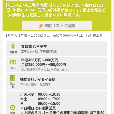
■医薬品の採用品目数は約1800品目にのぼり、面対応の薬局と
【八王子市/京王堀之内駅】徒歩1分の駅チカ。年間休日123
して多種多様な処方箋に触れることが可能です。
日、年収400〜600万円の好待遇が魅力です。借上社宅など
の福利厚生も充実した働きやすい環境です。
【募集背景と求める人物像について】
■調剤経験が2年以上ある方を対象としており、即戦力として店
検討リストに追加
舗を盛り上げていただける薬剤師を募集しています。
■周囲のスタッフと円滑に連携を取りながら、患者様に寄り添っ
た丁寧な服薬指導ができる方を求めています。
駅チカ
年間休日120日以上
高給与(600万円以上)
寮・借上社宅あり
■年齢は40代までの方を中心に想定していますが、調剤経験が
豊富で元気に動ける方であれば50代も相談可能です。
東京都 八王子市
京王堀之内駅 (京王相模原線)
勤務地
【こんな取り組みをしています】
■夏季や冬季に有給休暇を組み合わせた連続休暇の取得を推進
年収400万円～600万円
しており、年間で実質120日以上の休日が可能です。
月給250,000円～450,000円
■母親が働きやすい環境を整えるために、定期的にお互いの意見
給与
※ご経験等を考慮の上、決定致します。
交換を行うシンデレラプランを実施しています。
■業務時間内に完全自主的な勉強会や、学会出席などを促すハー
株式会社アイセイ薬局
フタッチ制度を導入し、学びの場を提供しています。
法人
アイセイ薬局 堀之内店
名
【法人特徴について】
月火水金 09:00～19:30
■全国に1300店舗以上のドラッグストアや調剤薬局チェーンを
木土 09:00～17:00
展開している業界最大手クラスの企業です。
日 09:00～15:00
■1薬局あたりの薬剤師数を平均5.5人と多めに配置することで、
※日曜日は不定期営業
一人ひとりの業務負担を軽減しています。
※上記のうち、1ヵ月単位の変形労働時間制(週平均40
■調剤事業のほかにもOTC販売や在宅医療、介護事業など、地域
勤務