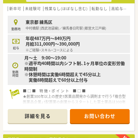
新卒可
未経験可
残業なし(ほぼなし含む)
転勤なし
高給与(600万円以上)
東京都 練馬区
中村橋駅 (西武池袋線)／練馬春日町駅 (都営大江戸線)
勤務地
年収487万円～849万円
月給311,000円～390,000円
給与
※ご経験・スキル・コースによる
月～土 9:00～19:00
※週平均40時間以内シフト制、1ヶ月単位の変形労働
時間制
勤務
※休憩時間は実働6時間超えで45分以上
時間
実働8時間超えで60分以上付与
■ □ ■ 特 徴 ・ ポ イ ン ト ■ □ ■
★創業300年以上の歴史！医薬品開発から調剤まで行う「複合型
医薬品企業」！配置薬の創業からスタートした富士薬品は300年
以上の歴史があり、配置薬に於いては300万件を抱える全国シェ
ア率№１の企業です！現在では配置薬のほか、医療用医薬品の開
詳細を見る
お問い合わせ
発・製造・販売から、ドラッグストア、調剤薬局の運営をする「複
合型医薬品企業」として、他にはない企業の独自性を発揮してお
ります！