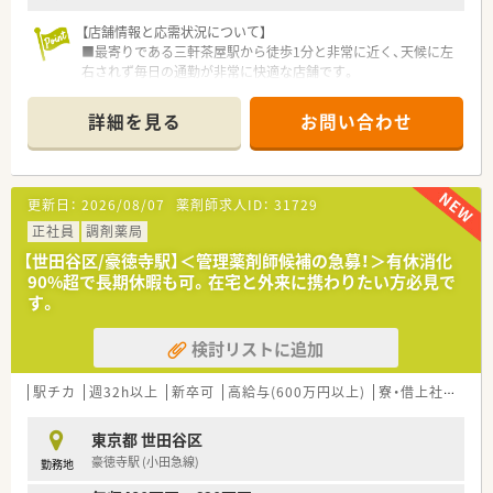
【店舗情報と応需状況について】
■最寄りである三軒茶屋駅から徒歩1分と非常に近く、天候に左
右されず毎日の通勤が非常に快適な店舗です。
■門前の耳鼻科クリニックからの処方箋をメインに受けており、
特定の専門性を深く追求できる環境です。
詳細を見る
お問い合わせ
■処方箋は1日に100枚ほど応需していますが、薬剤師は3から4
名配置の複数名体制なので安心して働けます。
【募集背景と求める人物像について】
更新日：
2026/08/07
薬剤師求人ID：
31729
■今回は前任者の退職に伴う補充のため、1年後を目安に管理薬
剤師として活躍できる人材を募集しています。
正社員
調剤薬局
■薬剤師としての職務だけでなく、組織人として周囲と円滑なコ
【世田谷区/豪徳寺駅】＜管理薬剤師候補の急募！＞有休消化
ミュニケーションを図れる方を求めています。
90%超で長期休暇も可。在宅と外来に携わりたい方必見で
■学びに貪欲で自己研鑽を惜しまず、パイオニアである在宅業務
す。
にも積極的に取り組む意欲がある方を歓迎します。
検討リストに追加
【勤務実態について】
■月単位の変形労働時間制を採用しており、平日に1日の公休日
を設けた完全週休2日の勤務シフトとなります。
駅チカ
週32h以上
新卒可
高給与(600万円以上)
寮・借上社宅あり
■年間休日は125日と業界トップクラスの日数があり、有給休暇
の取得率も高いため私生活が非常に充実します。
東京都 世田谷区
■残業時間は月平均で7時間ほどと非常に少なく、15分単位で管
豪徳寺駅 (小田急線)
勤務地
理されているため安心の労務環境です。