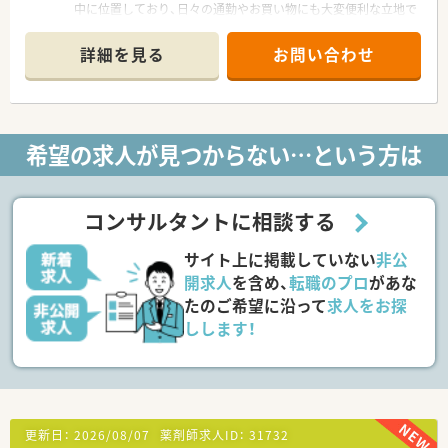
中に位置しており、日々の通勤やお買い物にも大変便利な立地で
型、面応需型と多岐に渡り、富士薬品内で多様な店舗での就業経
す。
験が可能です！
■内科や小児科をはじめ、皮膚科や耳鼻科など多彩な科目を面対
その他、期間限定で地方圏のグループ会社への出向も可能ですの
詳細を見る
お問い合わせ
応で応需しており、月に約1400枚の処方箋を処理しています。
で、店舗だけでなく全国あらゆるエリアにて経験を積むことも可
■医薬品の採用品目数は約2000品目と豊富であり、外来調剤に
能です！
加えて居宅や施設への在宅業務にも幅広く対応している店舗で
す。
★分申請推進でドラッグストア特有の深夜勤務はございません！
会社としてドラッグストアと調剤室の営業を分ける分離申請を
希望の求人が見つからない…という方は
【募集背景と求める人物像について】
推奨しております！
■今回の求人は体制維持のための欠員補充を目的としており、調
薬剤師は調剤部門への配属になりますので、店内のレジ打ちや品
剤における実務経験が2年以上ある即戦力の方を求めています。
出しへ駆り出されることはございません！
■周囲のスタッフと円滑に連携が取れる高い協調性を備え、患者
調剤室も「19時まで営業」や「日祝休み」の店舗が多いので、調剤
コンサルタントに相談する
様に明るく寄り添った丁寧な対応ができる方を歓迎いたしま
薬局と大差なくご就業いただくことができます！
す。
サイト上に掲載していない
非公
■多科目の処方箋対応や在宅医療に注力しているため、新しい知
★薬剤師の就業サポートが充実！
識の習得やスキル向上に対して意欲的に取り組める方が最適で
開求人
を含め、
転職のプロ
があな
大宮本部に「メディカルサポートセンター」が設置されており、
す。
店舗の処方箋入力を遠隔操作にて代わりに入力してもらえるシ
たのご希望に沿って
求人をお探
ステムを導入！これにより現場の医療事務がピッキングサポート
しします！
【求人情報について】
に入りますので、薬剤師が対人業務に集中できる環境が整ってい
■地域限定での勤務となる正社員の地域職での採用となり、会社
ます！
都合による転居を伴う転勤は一切ないため安心して働けます。
機械化も各店舗ニーズに合わせて進めており、自動調剤分包機や
■年収は430万円から550万円の提示が可能であり、これまでの
無菌調剤室も導入されております！薬歴に関しては全店共通で音
調剤経験やスキル、前職の給与をしっかりと考慮し決定します。
声入力システムを導入しておりますので、薬歴入力による残業軽
■昇給は年1回、賞与は7月と12月の年2回支給され、家族手当や
減につながっております！
更新日：
2026/08/07
薬剤師求人ID：
31732
居住地手当など社内規定に応じた諸手当も充実しています。