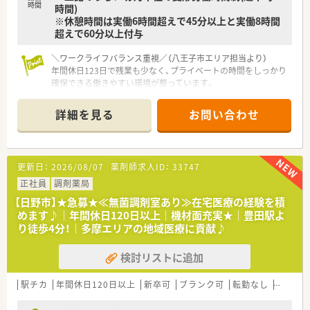
時間
時間)
社会の健康に貢献する幅広い事業を誇ります。
※休憩時間は実働6時間超えで45分以上と実働8時間
超えで60分以上付与
＼ワークライフバランス重視／（八王子市エリア担当より）
年間休日123日で残業も少なく、プライベートの時間をしっかり
確保できる働きやすい環境が整っています。
＊------------------------------------------＊
詳細を見る
お問い合わせ
【店舗情報と応需状況について】
■京王堀之内駅から徒歩1分の便利な立地にあり、毎日の通勤負
担も少なく快適に通うことができる環境です。
■内科や小児科など多科目を1日約160枚応需し、施設在宅業務
更新日：
2026/08/07
薬剤師求人ID：
33747
にも対応するやりがいのある職場です。
■常勤薬剤師9名と事務スタッフ4名が在籍しており、スタッフ
正社員
調剤薬局
同士が協力し合いながらゆとりを持って働けます。
【日野市】★急募★≪無菌調剤室あり≫在宅医療の経験を積
めます♪｜年間休日120日以上｜機材面充実★｜豊田駅よ
【募集背景と求める人物像について】
り徒歩4分！｜多摩エリアの地域医療に貢献♪
■患者様へより手厚いサービスを提供するため人員の増員募集
を行っており、新たな仲間を積極的に採用中です。
検討リストに追加
■調剤経験が2年以上あり、地域医療に貢献しながら長く活躍し
ていただける方を求めています。
■曜日や時間の制限がなくシフトに柔軟に対応でき、通勤圏内で
駅チカ
年間休日120日以上
新卒可
ブランク可
転勤なし
認定薬
の異動や近隣店舗へのヘルプに協力的な方を歓迎します。