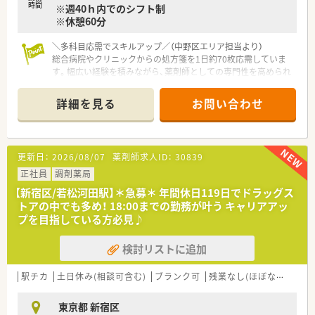
時間
※週40ｈ内でのシフト制
※休憩60分
＼多科目応需でスキルアップ／（中野区エリア担当より）
総合病院やクリニックからの処方箋を1日約70枚応需していま
す。幅広い経験を積みながら、薬剤師としての専門性を高められ
る環境です。
＊------------------------------------------＊
詳細を見る
お問い合わせ
【店舗情報と応需状況について】
■ 当店舗は最寄り駅から徒歩2分とアクセスが非常に良く、日々
の通勤負担を大幅に軽減できる好立地にあります。
■ 近隣のクリニックや総合病院から、呼吸器科や心療内科をは
更新日：
2026/08/07
薬剤師求人ID：
30839
じめとする多岐にわたる科目の処方箋を応需します。
■ 1日あたりの処方箋応需枚数は約70枚となっており、幅広い疾
正社員
調剤薬局
患に対応しながら着実に経験を積むことができます。
【新宿区/若松河田駅】＊急募＊ 年間休日119日でドラッグス
トアの中でも多め！ 18:00までの勤務が叶う キャリアアッ
【募集背景と求める人物像について】
プを目指している方必見♪
■ 現在は全店舗で人員が充足しておりますが、今後の体制強化
を見据えて新たな仲間を募集することになりました。
検討リストに追加
■ 礼儀正しさや明るさ、協調性といった人柄を最も重視してお
り、周囲と円滑なコミュニケーションをとれる方です。
■ 子育てが一段落し、ご自身のペースで長期的に腰を据えて働
駅チカ
土日休み(相談可含む)
ブランク可
残業なし(ほぼなし含む)
きたいとお考えの方を特に歓迎し求めております。
東京都 新宿区
【法人特徴について】