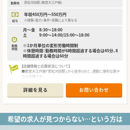
若松河田駅 (都営大江戸線)
勤務地
■ 特定のエリアを中心に約18店舗をドミナント展開しており、
地域に密着した医療提供を約30年続けております。
年収450万円～550万円
■ 原則として店舗間の異動は発生しないため、一つの職場でじ
っくりと患者様と向き合うことができる環境です。
※経験・能力・条件・役職により異なる
給与
■ 本部スタッフと現場の距離感が非常に近く、風通しの良いア
月～金 8:30～18:00
ットホームな社風が根付いているのが特徴的です。
土 9:00～14:00/15:00～18:00
※1か月単位の変形労働時間制
勤務
時間
※休憩時間：勤務時間が6時間超過する場合は45分、8
時間超過する場合は60分
【店舗情報と応需状況について】
■都営大江戸線「若松河田駅」から徒歩5分と、通勤に便利な駅チ
カの店舗です。
■国際医療センターの門前に位置し、非常に幅広い総合科目の処
方箋を応需しています。
詳細を見る
お問い合わせ
■処方箋枚数は1日平均80枚から120枚、薬剤師は正社員8名体
制（常時4～5名）で運営しています。
【募集背景と求める人物像について】
■今回は欠員補充のため、正社員として意欲的に取り組んでいた
希望の求人が見つからない…という方は
だける薬剤師を募集します。
■調剤経験をお持ちの方を歓迎しますが、30代前半までの方な
ら未経験でも検討可能です。