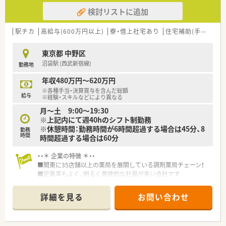
検討リストに追加
【法人特徴について】
■多摩エリアを中心に14店舗を展開し、創業以来無借金経営を
続ける安定企業です。
駅チカ
高給与(600万円以上)
寮・借上社宅あり
住宅補助(手当)あり
■専門性の高い総合病院の門前にも出店し、高度な薬学管理にも
対応しています。
東京都 中野区
■地域イベントの開催や検体測定室の導入など、未病からの健康
沼袋駅 (西武新宿線)
勤務地
サポートにも注力します。
年収480万円～620万円
【勤務実態について】
※各種手当・決算賞与を含んだ総額
■全店舗の平均残業時間は月9.9時間と、プライベートの時間も
給与
※経験・スキルなどにより異なる
確保しやすい環境です。
月～土 9:00～19:30
■有給休暇の平均取得日数は11.8日と高く、休みを取りやすい風
※上記内にて週40hのシフト制勤務
土が根付いています。
※休憩時間：勤務時間が6時間超過する場合は45分、8
■産休・育休からの復帰率は100%で、ライフステージの変化に
勤務
時間
時間超過する場合は60分
合わせた働き方が可能です。
・・＊ 企業の特徴 ＊・・
■関東に35店舗以上の薬局を展開している調剤薬局チェーン！
■定着率もよく、明るく意欲的な社員が多い会社です
■店舗指定は出来ません。面接後、内定通知書と共に店舗配属が
決定いたします。
詳細を見る
お問い合わせ
・・＊ 手厚い福利厚生 ＊・・
■借り上げ社宅制度、白衣貸与・クリーニング、確定拠出年金、財