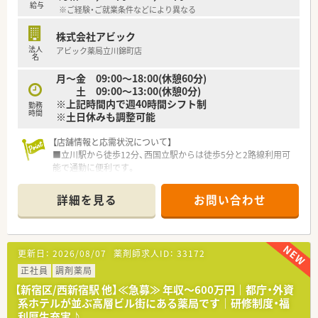
の消化率も84パーセント以上と非常に高い水準を維持していま
給与
※ご経験・ご就業条件などにより異なる
す。
■残業代は1分単位で計算して支給される仕組みとなっており、
株式会社アビック
全社月平均の残業時間も7.3時間程度と少なめで負担が抑えられ
法人
アビック薬局立川錦町店
ています。
名
■月平均の所定労働時間は161時間と設定されており、法定労働
月～金 09:00～18:00(休憩60分)
時間を下回る水準で、メリハリのある働き方が実現可能です。
土 09:00～13:00(休憩0分)
※上記時間内で週40時間シフト制
【こんな方が活躍中】
勤務
時間
※土日休みも調整可能
■調剤未経験からスタートした若手から、病院やドラッグストア
出身の経験者まで、多様なバックグラウンドを持つ方が活躍して
います。
【店舗情報と応需状況について】
■仕事と家庭の両立を大切にするパパ・ママ薬剤師も多く、育休
■立川駅から徒歩12分、西国立駅からは徒歩5分と2路線利用可
復帰率98パーセントという数字がその働きやすさを物語ってい
能で通勤に便利です。
ます。
■近隣の総合病院門前であり、内科や外科、小児科など幅広い総
■マネジメントに興味がある20代や30代の層が、店長候補とし
合科目を応需しています。
詳細を見る
お問い合わせ
て早期に責任あるポジションを任され、やりがいを感じていま
■処方箋は1日あたり平均40枚から60枚程度で、現在はパート薬
す。
剤師3名体制で運営中です。
【勤務実態について】
更新日：
2026/08/07
薬剤師求人ID：
33172
■年間休日は123日と充実しており、日曜祝日のほかシフトによ
る固定休を取得できます。
正社員
調剤薬局
■有給休暇の平均消化日数は11.8日と高く、夏季休暇や年末年始
【新宿区/西新宿駅 他】≪急募≫ 年収～600万円｜都庁・外資
休暇も取得可能です。
系ホテルが並ぶ高層ビル街にある薬局です｜研修制度・福
■全店舗の平均残業時間は月間約9.9時間程度と、ワークライフ
利厚生充実♪