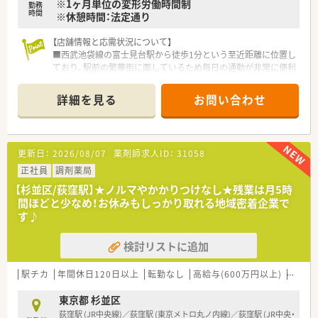
※1ヶ月単位の変形労働時間制
勤務
時間
※休憩時間：法定通り
【店舗情報と応需状況について】
■西武池袋線の富士見台駅から徒歩1分という至近距離に位置し
ており、駅前の繁華街に面しているため毎日の通勤が非常に便利
です。
■隣接する耳鼻咽喉科クリニックを中心に内科や小児科など広
詳細を見る
お問い合わせ
域の処方箋を1日平均150枚応需しており、耳鼻科メインの環境
です。
■薬剤師は正社員5名とパート2名、事務スタッフ4名が在籍して
おり、複数名体制で協力し合いながら円滑に業務を遂行していま
更新日：
2026/08/07
薬剤師求人ID：
31058
す。
正社員
調剤薬局
【募集背景と求める人物像について】
【杉並区/荻窪駅】★ノルマやかかりつけなし★残業は月5時
■処方箋枚数の増加や産休育休取得者の代替に伴う欠員補充を
間ほどと少なめ！お休みもしっかり取れる地域密着企業で
目的とした定期採用であり、将来を見据えた組織強化のための急
す♪
募です。
■在宅業務やかかりつけ薬剤師、健康サポート薬局としての活動
検討リストに追加
に対して前向きに取り組み、周囲と協調性を持って働ける方を求
めます。
■調剤経験をお持ちの方を対象としており、会社の方針を理解し
駅チカ
年間休日120日以上
転勤なし
高給与(600万円以上)
住宅補
誠実に業務を遂行できる20代から50代前半までの薬剤師を歓迎
します。
東京都 杉並区
荻窪駅 (JR中央線)／荻窪駅 (東京メトロ丸ノ内線)／荻窪駅 (JR中央・