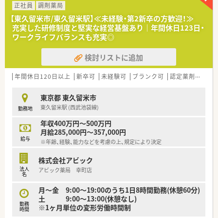
ための増員募集となっています。
正社員
調剤薬局
■将来的に管理薬剤師として活躍したいというキャリアアップ
【東久留米市/東久留米駅】≪未経験・第2新卒の方歓迎！≫
への意欲が高い方を求めています。
充実した研修制度と堅実な経営基盤あり｜年間休日123日・
■これまでの経験値よりも、面談時の受け答えや将来へのビジョ
ワークライフバランスも充実◎
ン、会社との価値観の一致を重視します。
検討リストに追加
【法人特徴について】
■東京、埼玉、神奈川エリアを中心に地域密着型の調剤薬局チェ
ーンを展開している企業です。
年間休日120日以上
新卒可
未経験可
ブランク可
認定薬剤師取得支援あり
■社員の定着率が非常に高く、10年以上にわたって在籍してい
るスタッフも多数活躍しています。
東京都 東久留米市
■有給休暇の取得を全社的に推奨しており、消化率は90％以上
東久留米駅 (西武池袋線)
勤務地
と非常に高い水準を維持しています。
■借り上げ社宅制度（家賃の70%補助）の適用も可能で、実質的
年収400万円～500万円
な手取り額はさらに増加します。
月給285,000円～357,000円
給与
※年齢、経験、能力などを考慮の上、規定により決定
【職場環境と雰囲気】
■コミュニケーションを大切にする人柄の従業員が多く、薬剤師
株式会社アビック
として成長意欲の高い方が在籍しています。
法人
アビック薬局 幸町店
■産休・育休の取得実績が多数あり、復帰して活躍しているスタ
名
ッフも多く、長く働ける環境です。
■平均残業時間は月8時間から9時間程度で、会社として15時間
月～金 9:00～19:00のうち1日8時間勤務(休憩60分)
未満に収まるよう管理されています。
土 9:00～13:00(休憩なし)
勤務
■外部の他業種・多職種が参加する研修（年1回3万円前後）も会
※1ヶ月単位の変形労働時間制
時間
社負担で受講することが可能です。