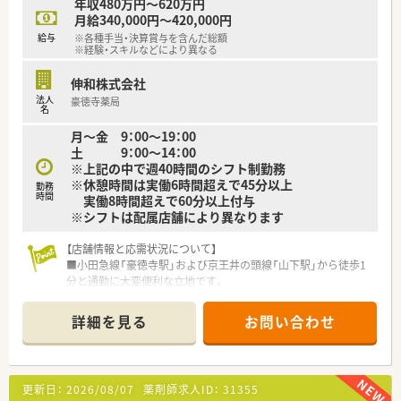
年収480万円～620万円
月給340,000円～420,000円
給与
※各種手当・決算賞与を含んだ総額
※経験・スキルなどにより異なる
伸和株式会社
法人
豪徳寺薬局
名
月～金 9：00～19：00
土 9：00～14：00
※上記の中で週40時間のシフト制勤務
※休憩時間は実働6時間超えで45分以上
勤務
時間
実働8時間超えで60分以上付与
※シフトは配属店舗により異なります
【店舗情報と応需状況について】
■小田急線「豪徳寺駅」および京王井の頭線「山下駅」から徒歩1
分と通勤に大変便利な立地です。
■応需科目は皮膚科が約4割、眼科が約3割、その他小児科や近隣
クリニックからの面対応も行っています。
詳細を見る
お問い合わせ
■処方箋枚数は月間約2,500枚に対応しており、常時3名から4名
の薬剤師体制で運営しています。
【募集背景と求める人物像について】
更新日：
2026/08/07
薬剤師求人ID：
31355
■今後の施設在宅の獲得やエリア強化を見据えた、組織力強化の