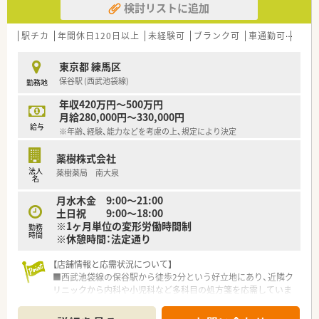
検討リストに追加
有給休暇が取得しやすい環境にあります。
■ノルマなどは一切設けられておらず、数字に追われることなく
目の前の患者様に集中して業務を行えます。
駅チカ
年間休日120日以上
未経験可
ブランク可
車通勤可
寮・
【こんな取り組みをしています】
東京都 練馬区
■全店舗で地域支援体制加算を取得しており、地域医療に貢献で
保谷駅 (西武池袋線)
勤務地
きる体制をしっかりと整えて運営しています。
■薬剤師会への加入や勉強会の開催、e-Learningの導入など、知
年収420万円～500万円
識習得のための支援が手厚いです。
月給280,000円～330,000円
■学校薬剤師への支援も行っており、薬局内業務にとどまらず地
給与
※年齢、経験、能力などを考慮の上、規定により決定
域社会全体の保健衛生活動にも貢献します。
薬樹株式会社
【法人特徴について】
法人
薬樹薬局 南大泉
■1984年の創業以来、杉並区内に特化して4店舗を展開してお
名
り、地域に深く根ざした経営を続けています。
月水木金 9:00～21:00
■全店舗が杉並区内にあり30分圏内に位置しているため、転居
土日祝 9:00～18:00
を伴う異動がなく地元で安定して働けます。
※1ヶ月単位の変形労働時間制
■経営層自身も薬剤師であり、現場の状況を深く理解した上でラ
勤務
時間
※休憩時間：法定通り
ウンダーとして業務をサポートしています。
【店舗情報と応需状況について】
■西武池袋線の保谷駅から徒歩2分という好立地にあり、近隣ク
リニックから内科や小児科など多科目の処方箋を応需していま
す。
■処方箋枚数は1日あたり80枚から100枚程度ですが、軽量な科