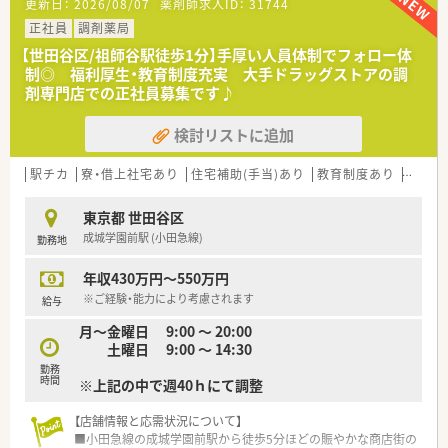
更新日：
2026/08/07
薬剤師求人ID：
31744
★企業テーマは‟地域の健康インフラ”！
グループ全体で全国に1,357店舗を展開する当社は、゛地域の健
正社員
調剤薬局
康インフラ“をテーマに取り組んでおります！医薬品の開発～調
【世田谷区/祖師谷駅徒歩1分】手厚い人員体制でフォロー体
剤まで行っている富士薬品の強みを活かし、地域の健康ニーズを
制◎ 福利厚生・教育制度充実 大手ドラッグストアの調
カバーできる店舗をづくりを心掛け、『何かあれば富士薬品へ相
剤専門店での正社員募集です♪
談しよう！』という地域密着薬局を目指しております！
検討リストに追加
★働きやすい企業へ！2年連続で「健康経営優良法人」の資格取
得！育児休暇制度、育児時短勤務制度は共に業界最長クラスで、
女性が安心して活躍できる環境です！残業時間については各エリ
駅チカ
寮・借上社宅あり
住宅補助(手当)あり
教育制度あり
シフト
アマネージャーに削減目標値が定められており、会社全体で平均
で月6～10時間に抑えられております！
東京都 世田谷区
成城学園前駅 (小田急線)
勤務地
★「えるぼし最高位３つ星認定」を取得！
女性の活躍を推進する企業として国から認められた証であり、女
年収430万円～550万円
性の活躍を応援する企業です！
育児休暇の延長が3歳まで可能や育児ギフト制度、男性の育児休
※ご経験・能力により考慮されます
給与
暇取得の促進など、ライフイベントの影響を受けやすい女性が、
月～金曜日 9:00 ～ 20:00
長期的に活躍できる仕組みづくりに挑戦しております！
土曜日 9:00 ～ 14:30
★多様な店舗形態で幅広い経験が積める環境です！
勤務
時間
※上記の中で週40ｈにて調整
ドラッグストアをメインに展開する富士薬品ですが、店舗出店形
態は多種多様です！
【店舗情報と応需状況について】
ドラッグ併設店は勿論のこよ、調剤単独店の出店があるほか、応
■小田急線の成城学園前駅から徒歩5分ほどの賑やかな商店街の
需形態も総合病院門前型、クリニックモール型、医療ヴィレッジ