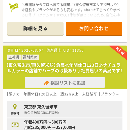
＼未経験からプロへ育てる環境／（東久留米市エリア担当より）
未経験やブランクがある方も安心です。1年かけてじっくり学べ
る研修プログラムや丁寧なOJT体制が整っているため、自信を持
って正社員の業務をスタートできますよ！
＊------------------------------------------＊
詳細を見る
お問い合わせ
【店舗情報と応需状況について】
■最寄り駅の東久留米駅からバスで5分ほどの場所に位置してお
り、毎日の通勤にも非常に便利な調剤薬局です。
更新日：
2026/08/07
薬剤師求人ID：
31350
■主に内科や耳鼻科、循環器科などの処方箋を1日あたり50枚か
ら70枚ほど応需しており、専門知識が深まります。
正社員
調剤薬局
■店舗には薬剤師が3名体制で勤務しており、ゆとりを持って患
【東久留米市/東久留米駅】急募≪年間休日123日≫ナチュラ
者様一人ひとりと丁寧に向き合える環境です。
ルカラーの店舗でハーブの取扱あり♪社員思いの薬局です！
【募集背景と求める人物像について】
検討リストに追加
■今後のさらなる体制強化を見据えた定期採用を行っており、正
社員として新しく活躍してくれる仲間を求めています。
■何よりもお人柄や協調性を重視しており、周囲のスタッフと良
駅チカ
年間休日120日以上
週32h以上
未経験可
ブランク可
残業
好な連携を取りながら働ける方を歓迎いたします。
■チームワークを大切にしながら、将来的に管理薬剤師や上層部
東京都 東久留米市
を目指して長く勤務していただける方に最適です。
東久留米駅 (西武池袋線)
勤務地
【こんな方にオススメ】
年収400万円～500万円
■ワークライフバランスを重視しており、プライベートの時間や
月給285,000円～357,000円
家族との生活も大切にしたい方にオススメです。