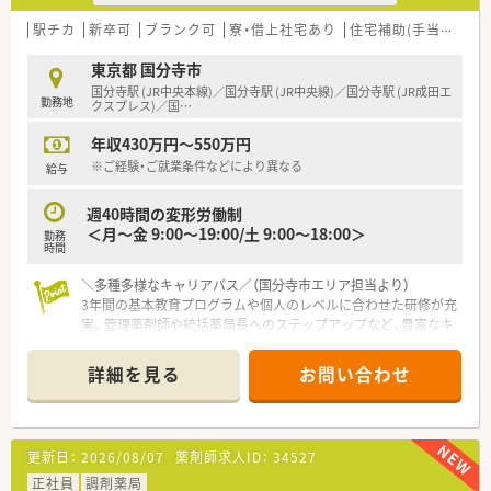
駅チカ
新卒可
ブランク可
寮・借上社宅あり
住宅補助(手当)あり
東京都 国分寺市
国分寺駅 (JR中央本線)／国分寺駅 (JR中央線)／国分寺駅 (JR成田エ
勤務地
クスプレス)／国
…
年収430万円～550万円
※ご経験・ご就業条件などにより異なる
給与
週40時間の変形労働制
＜月～金 9:00～19:00/土 9:00～18:00＞
勤務
時間
＼多種多様なキャリアパス／（国分寺市エリア担当より）
3年間の基本教育プログラムや個人のレベルに合わせた研修が充
実。管理薬剤師や統括薬局長へのステップアップなど、豊富なキ
ャリアパスをご用意。
＊------------------------------------------＊
詳細を見る
お問い合わせ
【店舗情報と応需状況について】
■最寄り駅である国分寺駅から徒歩すぐの場所に位置しており、
非常にアクセスが良く通勤しやすい調剤薬局です。
更新日：
2026/08/07
薬剤師求人ID：
34527
■周辺のクリニックから婦人科や内科、心療内科など様々な科目
の処方箋を1日平均135枚ほど応需しています。
正社員
調剤薬局