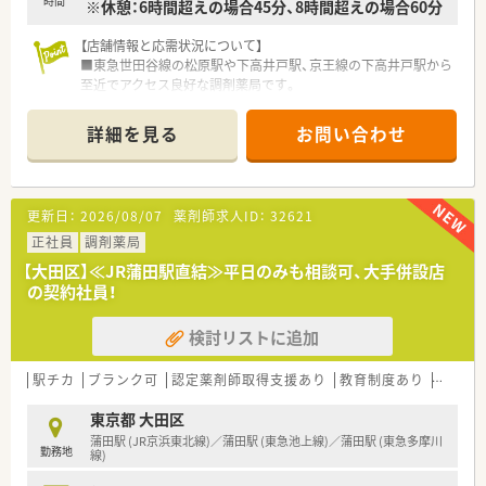
時間
※休憩：6時間超えの場合45分、8時間超えの場合60分
ドラッグストアをメインに展開する富士薬品ですが、店舗出店形
態は多種多様です！
【店舗情報と応需状況について】
ドラッグ併設店は勿論のこよ、調剤単独店の出店があるほか、応
■東急世田谷線の松原駅や下高井戸駅、京王線の下高井戸駅から
需形態も総合病院門前型、クリニックモール型、医療ヴィレッジ
至近でアクセス良好な調剤薬局です。
型、面応需型と多岐に渡り、富士薬品内で多様な店舗での就業経
■処方箋は地域にお住まいの患者様から面受けで応需しており、
験が可能です！
1日あたり平均30枚から40枚程度を扱っています。
その他、期間限定で地方圏のグループ会社への出向も可能ですの
詳細を見る
お問い合わせ
■店舗の勤務体制は薬剤師3名体制となっており、互いに業務を
で、店舗だけでなく全国あらゆるエリアにて経験を積むことも可
サポートしながら円滑に調剤業務を行える環境です。
能です！
【募集背景と求める人物像について】
★分申請推進でドラッグストア特有の深夜勤務はございません！
更新日：
2026/08/07
薬剤師求人ID：
32621
■欠員補充に伴い、現場の調剤体制をより強固にし、安定した医
会社としてドラッグストアと調剤室の営業を分ける分離申請を
療サービスを継続して提供するための正社員募集です。
正社員
調剤薬局
推奨しております！
■調剤や服薬指導の実務経験をお持ちの方で、患者様や周囲のス
薬剤師は調剤部門への配属になりますので、店内のレジ打ちや品
【大田区】≪JR蒲田駅直結≫平日のみも相談可、大手併設店
タッフに対して明るく丁寧な対応ができる方を求めます。
出しへ駆り出されることはございません！
の契約社員！
■研修認定薬剤師の取得を目指すなど、意欲的にスキル向上に取
調剤室も「19時まで営業」や「日祝休み」の店舗が多いので、調剤
り組みながら周囲と協力して勤務できる方を歓迎します。
薬局と大差なくご就業いただくことができます！
検討リストに追加
【こんな取り組みをしています】
★薬剤師の就業サポートが充実！
■調剤過誤率0.0031％前後という驚異の安全性を実現してお
駅チカ
大宮本部に「メディカルサポートセンター」が設置されており、
ブランク可
認定薬剤師取得支援あり
教育制度あり
総合科
り、患者様が安心して来局できる徹底した監査体制です。
店舗の処方箋入力を遠隔操作にて代わりに入力してもらえるシ
■女性の働きやすさを追求した「シンデレラプラン」を導入し、
東京都 大田区
ステムを導入！これにより現場の医療事務がピッキングサポート
定期的な意見交換を通じて労働環境の整備を行っています。
に入りますので、薬剤師が対人業務に集中できる環境が整ってい
蒲田駅 (JR京浜東北線)／蒲田駅 (東急池上線)／蒲田駅 (東急多摩川
勤務地
■研修認定薬剤師を取得する際にかかる費用は、全額を会社が負
線)
ます！
担するなど個人の自己啓発を強力にバックアップします。
機械化も各店舗ニーズに合わせて進めており、自動調剤分包機や