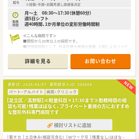
給与
※経験・年齢・前職考慮し面接後決定
月～土 08:30～17:30（休憩60分）
週5日シフト
勤務
週40時間、1か月単位の変形労働時間制
時間
≪こんな病院です＞
■開院から30年以上の病院です。
■回復期病院として、外来診療や検査の実施、入院によるリハビ
リテーション療法を中心とした医療サービスを実施していま
す。
詳細を見る
お問い合わせ
■グループ内の通所デイケア、訪問リハビリテーション、訪問看
護施設と連携し在宅復帰に向けた治療、トレーニングを行ってい
ます。
■施設内は明るくきれい病院です。調剤室も広く、気持ちよくお
更新日：
2026/08/07
薬剤師求人ID：
206608
仕事ができます。
■草津や大洗に保養所あり、無料で宿泊が可能です。
パート・アルバイト
病院・クリニック
■定時が17時半です。メリハリをつけてご勤務できます。
【足立区／高野駅】≪軽量科目×17:30まで≫勤務時間の相
談も可能！残業ほぼなく、プライベート重視の方におすすめ
≪業務内容≫
な整形外科専門病院です
■入院患者様の調剤、監査、服薬指導
■医薬品管理、医薬品情報管理
検討リストに追加
■各種委員会活動
駅チカ
土日休み(相談可含む)
Ｗワーク可
残業なし(ほぼなし含む)