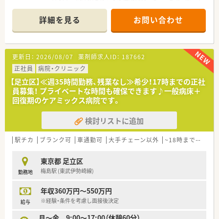
核を担う重要な役割を果たしています。
■薬剤師17名程在籍しており、20代～40代の方が中心に活躍し
詳細を見る
お問い合わせ
ています
【募集背景と求める人物像について】
■今回の募集は、体制強化を見据えた欠員補充が背景となってお
更新日：
2026/08/07
薬剤師求人ID：
187662
ります
■地域医療に深く貢献したいという熱意を持ち、積極的に業務に
正社員
病院・クリニック
取り組んでいただける方を求めています。
【足立区】≪週35時間勤務、残業なし≫希少！17時までの正社
■多職種と円滑に連携し、チーム医療の一員として協調性を持っ
員募集！ プライベートな時間も確保できます♪一般病床＋
て行動できる方を歓迎いたします。
回復期のケアミックス病院です。
【勤務実態について】
検討リストに追加
■平日の勤務は17:00までとなっており、夜勤勤務は一切ありま
せん
■土曜午後・日曜・祝日に加え月1回の公休があり、プライベート
駅チカ
ブランク可
車通勤可
大手チェーン以外
~18時までの職場
な時間も十分に確保することが可能です。
■夏季休暇5日間や年末年始休暇4日間に加え、誕生日や記念日
東京都 足立区
の特別休暇制度も整っています。
梅島駅 (東武伊勢崎線)
勤務地
■業務内容（注射セット調剤、薬剤管理指導、抗がん剤ミキシン
グ、輸血管理業務 他）
年収360万円～550万円
【オススメポイント】
※経験・条件を考慮し面接後決定
給与
■急性期医療の最前線で、多職種と連携しながら患者様の治療に
月～金 9:00～17:00（休憩60分）
貢献できる大きなやりがいがあります。