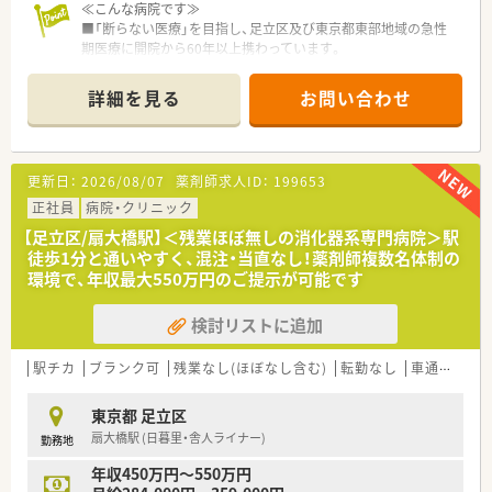
≪こんな病院です≫
■「断らない医療」を目指し、足立区及び東京都東部地域の急性
期医療に開院から60年以上携わっています。
■病院を中心に近隣にはクリニック、介護老人保健施設、看護専
門学校の運営を通して地域医療を支えています。
詳細を見る
お問い合わせ
■「地域支援課」を設立しており、関連施設含め地域連携を積極
的に行っています。
≪業務内容について≫
更新日：
2026/08/07
薬剤師求人ID：
199653
■外来は隣接したクリニックにて行うため、業務内容は入院調
剤、病棟業務、注射調剤（混注）が主業務となります。
正社員
病院・クリニック
■病棟業務は今後人員を手厚くすることで充実を図っていきま
【足立区/扇大橋駅】＜残業ほぼ無しの消化器系専門病院＞駅
す。
徒歩1分と通いやすく、混注・当直なし！薬剤師複数名体制の
■月1回の委員会など多職種連携・カンファレンスなど積極的に
環境で、年収最大550万円のご提示が可能です
行っております。専門薬剤師、認定薬剤師資格の取得支援あり
検討リストに追加
≪働く環境について≫
■急性期病院ですが夜勤はございませんのでワークライフバラ
ンスがとりやすい勤務です。
駅チカ
ブランク可
残業なし(ほぼなし含む)
転勤なし
車通勤可
■年間休日も115日以上（年により変動）です。
■業務効率化や業務改善など積極的に行う環境で、結果残業はほ
東京都 足立区
とんど無く、お休みもとりやすい環境となっています。（有給休
扇大橋駅 (日暮里・舎人ライナー)
勤務地
暇も半日単位で取得可能です）
■保育施設・託児所あり。6ヶ月～就学前まで利用可能です（保育
年収450万円～550万円
料 : 1,500円/日）