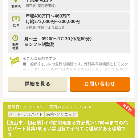
初石駅 (東武野田線)
勤務地
年収430万円～460万円
月給272,000円～300,000円
給与
※経験、年齢により異なる
月～土 09：00～17：30（休憩60分）
※シフト制勤務
勤務
時間
≪こんな病院です≫
■一般病床156床の急性期病院です。外科系救急病院としてスタ
ートしましたが、現在では内科系の診療科も多く、総合診療を実
施しています。
■2次救急病院です。緊急手術等にも対応しています。
詳細を見る
お問い合わせ
■グループ内の回復期病院、介護施設と連携し医療と福祉両面か
ら地域医療を支えています。
■送迎バスあり、マイカー通勤も可能です。
■院内託児所完備しています。
更新日：
2026/08/07
薬剤師求人ID：
177438
≪業務内容≫
パート・アルバイト
病院・クリニック
■注射薬の用意（混注なし）
【流山市／初石駅】≪時間制限ある方必見≫17時半までの病
■内服薬の調剤（外来は院外処方）
院パート募集！明るい雰囲気で子育てに理解がある環境で
■患者様への服薬指導（病棟業務）
す
■医薬品情報管理（新薬の情報や副作用報告などを医師に知らせ