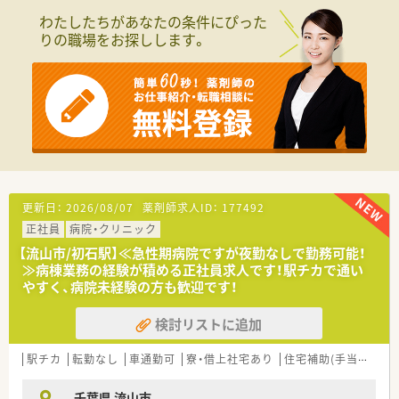
■患者ファーストは勿論のこと、「職員には働きやすさを」も病
わたしたちがあなたの条件にぴった
院としてかかげております。
りの職場をお探しします。
≪業務内容≫
■入院患者様の調剤、監査、服薬指導 ※外来は院外処方
■注射セットのみ（混注なし）
■病棟業務あり（センター業務含とローテション制）
■医薬品管理、医薬品情報管理
■訪問業務（在宅患者訪問薬剤管理指導）
≪働き方など≫
■GW、年末年始は薬剤師全員お休みです！
■残業はほぼなく、「しっかりと働いて時間で終える」メリハリ
更新日：
2026/08/07
薬剤師求人ID：
177492
のある働き方が叶います
正社員
病院・クリニック
■土曜は月に1～2回お休みのため、土日休みの週があります
■土曜勤務の週は週休2.5日！趣味や自己研鑽の時間もしっかり
【流山市/初石駅】≪急性期病院ですが夜勤なしで勤務可能！
と確保できます
≫病棟業務の経験が積める正社員求人です！駅チカで通い
■2次救急の病院ですが、「社員に働きやすさを」を方針として掲
やすく、病院未経験の方も歓迎です！
げており、退職者も少ない環境です
検討リストに追加
駅チカ
転勤なし
車通勤可
寮・借上社宅あり
住宅補助(手当)あり
千葉県 流山市