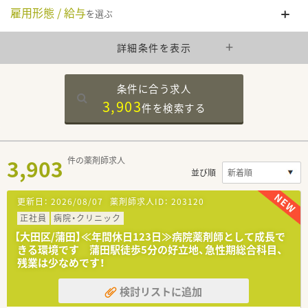
雇用形態 / 給与
を選ぶ
詳細条件を表示
条件に合う求人
3,903
件を
検索する
3,903
件の薬剤師求人
並び順
更新日：
2026/08/07
薬剤師求人ID：
203120
正社員
病院・クリニック
【大田区/蒲田】≪年間休日123日≫病院薬剤師として成長で
きる環境です 蒲田駅徒歩5分の好立地、急性期総合科目、
残業は少なめです！
検討リストに追加