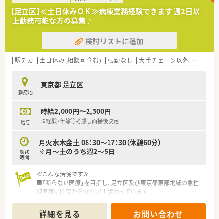
【足立区】≪土日休みＯＫ≫病棟業務経験できます 週2日以
【業務内容】
上勤務可能な方の募集♪
・調剤では、院内製剤や無菌調剤に関わることも可能です。
・病棟業務は、急性期・療養・地域包括ケアとそれぞれの病棟に薬
検討リストに追加
剤師が常駐します。
・NSTや安全管理、薬事、感染、糖尿病など委員会活動にも力を入
れております。
駅チカ
土日休み(相談可含む)
転勤なし
大手チェーン以外
~18時
・当直はございません。
東京都 足立区
勤務地
時給2,000円～2,300円
※経験・年齢等考慮し面接後決定
給与
月火水木金土 08：30～17：30（休憩60分）
※月～土のうち週2～5日
勤務
時間
≪こんな病院です≫
■「断らない医療」を目指し、足立区及び東京都東部地域の急性
期医療に開院から60年以上携わっています。
■病院を中心に近隣にはクリニック、介護老人保健施設、看護専
門学校の運営を通して地域医療を支えています。
詳細を見る
お問い合わせ
■「地域支援課」を設立しており、関連施設含め地域連携を積極