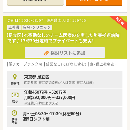
包括医療にも取り組んでいます。
≪業務内容≫
■調剤、監査、服薬指導
更新日：
2026/08/07
薬剤師求人ID：
199765
■注射剤セット
■医薬品管理、医薬品情報管理
正社員
病院・クリニック
■各種委員会
【足立区】≪夜勤なし≫チーム医療の充実した災害拠点病院
です♪17時30分定時でプライべートも充実！
≪おすすめポイント≫
■日勤のみの常勤募集。休憩が90分なので実働は7時間です。
検討リストに追加
■託児所完備（1歳から）！ご相談ください
■17:30定時にためご家庭と両立したい方にぴったりです。
駅チカ
ブランク可
残業なし(ほぼなし含む)
寮・借上社宅あり
託児
東京都 足立区
西新井駅 (東武伊勢崎線)／大師前駅 (東武大師線)
勤務地
年収450万円～520万円
月給292,000円～337,000円
給与
※経験、年齢により決定
月～土08:30～17:30（休憩60分）
週5日シフト制
勤務
時間