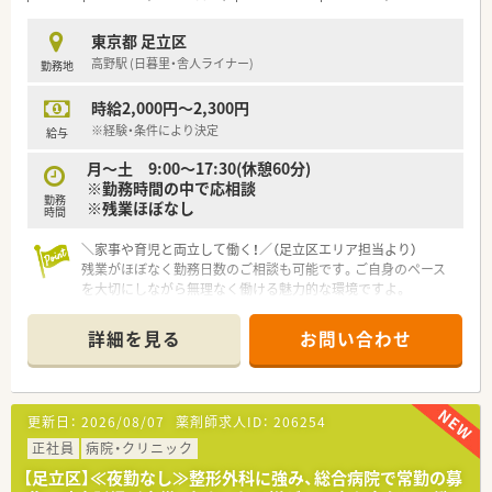
東京都 足立区
高野駅 (日暮里・舎人ライナー)
勤務地
時給2,000円～2,300円
※経験・条件により決定
給与
月～土 9:00～17:30(休憩60分)
※勤務時間の中で応相談
勤務
※残業ほぼなし
時間
＼家事や育児と両立して働く！／（足立区エリア担当より）
残業がほぼなく勤務日数のご相談も可能です。ご自身のペース
を大切にしながら無理なく働ける魅力的な環境ですよ。
＊------------------------------------------＊
詳細を見る
お問い合わせ
【店舗情報と応需状況について】
■脊椎や関節外科に特化した先進医療を行う専門病院です。
■高野駅から徒歩2分、内科と整形外科を応需しており整形外科
メインの環境。
更新日：
2026/08/07
薬剤師求人ID：
206254
■常勤薬剤師が1名在籍。体制強化に向けパート募集が出ていま
す。
正社員
病院・クリニック
【足立区】≪夜勤なし≫整形外科に強み、総合病院で常勤の募
【職場環境と雰囲気】