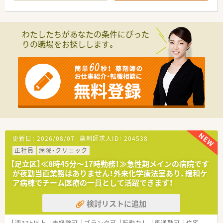
■グループ内のリハビリテーション専門病院、介護施設、訪問看
護ステーションと連携し在宅復帰のサポートも行っています。
≪業務内容≫
わたしたちがあなたの条件にぴった
■入院患者様の調剤、監査、服薬指導 ※外来は院外処方
りの職場をお探しします。
■注射セットまで（混注なし）
■病棟服薬指導
■医薬品管理、医薬品情報管理
■各種委員会
≪こんな方にお勧め≫
■病院薬剤師の経験を生かしてスキルアップしたい方
■夜勤のない病院を希望する方
■託児所を利用したい方
■福利厚生の整った職場を希望する方
更新日：
2026/08/07
薬剤師求人ID：
204538
正社員
病院・クリニック
【足立区】≪8時45分～17時勤務！≫急性期メインの病院です
が夜勤当直業務はありません！外来化学療法室あり、緩和ケ
ア病棟でチーム医療の一員として活躍できます！
検討リストに追加
週32h以上
未経験可
ブランク可
転勤なし
車通勤可
住宅補助(手当)あり