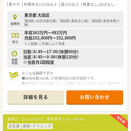
駅チカ
年間休日120日以上
週32h以上
残業なし(ほぼなし含む)
転
東京都 大田区
蒲田駅 (JR京浜東北線)／蒲田駅 (東急池上線)／蒲田駅 (東急多摩川
勤務地
線)
年収363万円～483万円
月給252,800円～332,800円
給与
※ご経験・ご年齢により考慮
日勤：8：45～17：00（休憩60分）
当直：8：45～9：00（休憩120分）
勤務
※当直月2回程度
時間
≪こんな病院です≫
■総病床数290床、27診療科目の総合病院です。
■薬剤師は20名在籍、チーム医療においてはICT、NST、認知症ケ
アチーム、緩和ケアチーム、がん化学療法委員会など、各委員会
に積極的に参画しています
詳細を見る
お問い合わせ
■法人内の施設で急性期医療、回復期、在宅と地域包括ケアシス
テムが構築されており、幅広い視野を持つ人財を育成することが
できます。
■年間休日120日以上、残業も月10時間以内と働きやすい環境で
更新日：
2026/08/07
薬剤師求人ID：
84248
す。
正社員
病院・クリニック