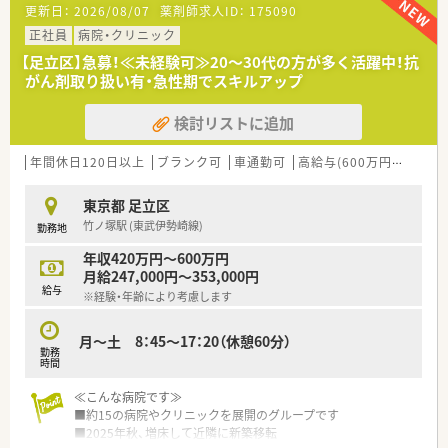
更新日：
2026/08/07
薬剤師求人ID：
175090
■病棟担当制を導入しており、注射調剤や持参薬管理などを通じ
て病棟スタッフと密に連携しながら業務を行います。
正社員
病院・クリニック
【足立区】急募！≪未経験可≫20～30代の方が多く活躍中！抗
【職場環境と雰囲気】
がん剤取り扱い有・急性期でスキルアップ
■薬剤部内は明るく開放的で、スタッフ同士のコミュニケーショ
ンが日常的に活発に行われている職場です。
検討リストに追加
■子育て世代への理解が極めて深く、ご家庭の事情に合わせた勤
務スタイルを温かく応援してくれる風土です。
■薬剤部長をはじめとして温厚なスタッフが多く、ブランクのあ
年間休日120日以上
ブランク可
車通勤可
高給与(600万円以上)
教
る方でも気軽に質問や相談ができる雰囲気です。
東京都 足立区
【想定される業務内容】
竹ノ塚駅 (東武伊勢崎線)
勤務地
■調剤室および注射調剤室での調剤業務を中心に、正確で安全な
医薬品の供給管理を担当していただきます。
年収420万円～600万円
■病棟業務として患者様の持参薬チェックや残薬管理を行い、服
月給247,000円～353,000円
薬指導を通じて最適な薬物療法をサポートします。
給与
※経験・年齢により考慮します
■病棟担当制のもとで医師や看護師と積極的にコミュニケーシ
ョンを取り、調剤や処方提案を直接実施します。
月～土 8：45～17：20（休憩60分）
勤務
【想定されるキャリアイメージ】
時間
■入社後は丁寧な指導のもとで基礎的な病棟業務から順を追っ
て学び、無理なく業務の幅を広げられます。
≪こんな病院です≫
■非常勤としてライフスタイルに合わせたペースで働きながら、
■約15の病院やクリニックを展開のグループです
病院薬剤師としてのスキルを維持・向上できます。
■2025年秋、増床して近隣に新築移転