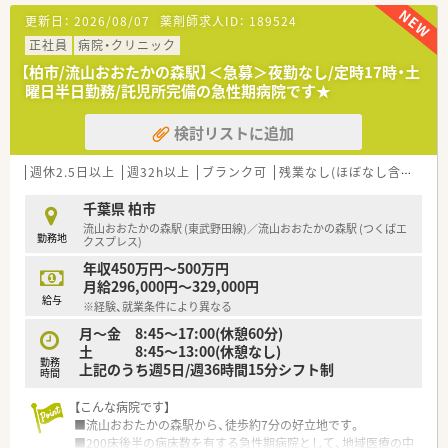
との連携もしっかりとれた病院です。
更新日：
2026/08/07
薬剤師求人ID：
189524
≪業務内容≫
正社員
病院・クリニック
■入院患者様の調剤、監査、服薬指導 ※外来は院外処方
【柏市/流山おおたかの森駅】＜急募＞夜勤なし/定時17時・土
■注射セットまで（混注なし）
曜日半日勤務/託児所完備の急性期病院です★
■病棟業務
■医薬品管理、医薬品情報管理
検討リストに追加
■各種委員会
≪おすすめポイント≫
週休2.5日以上
週32h以上
ブランク可
残業なし(ほぼなし含む)
託
■院内託児所、職員食堂など福利厚生が充実しています。
■院外の研修は年間6回まで勤務扱いで参加可能。研修費用
千葉県 柏市
6,000円まで病院でご負担いただけます。
流山おおたかの森駅 (東武野田線)／流山おおたかの森駅 (つくばエ
勤務地
■夜勤当直業務無し、残業も少なく、長く働きやすい職場環境で
クスプレス)
す。
年収450万円～500万円
月給296,000円～329,000円
給与
※経験、就業条件により異なる
月～金 8:45～17:00(休憩60分)
土 8:45～13:00(休憩なし)
勤務
上記のうち週5日/週36時間15分シフト制
時間
【こんな病院です】
■流山おおたかの森駅から、徒歩約7分の好立地です。
■200床後半の病床数を有する急性期病院として、地域医療の中