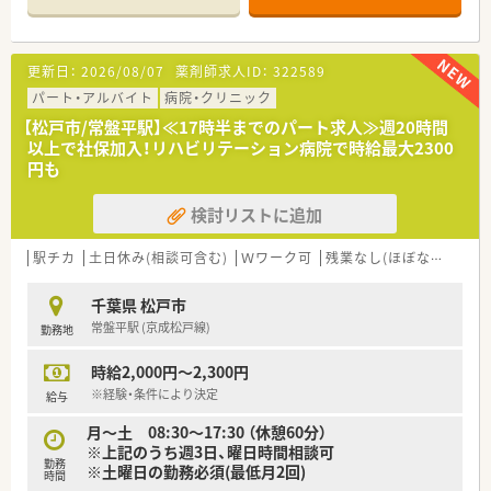
的に行っています。
≪業務内容について≫
更新日：
2026/08/07
薬剤師求人ID：
322589
■外来は隣接したクリニックにて行うため、業務内容は入院調
剤、病棟業務、注射調剤（混注）が主業務となります。
パート・アルバイト
病院・クリニック
■病棟業務は今後人員を手厚くすることで充実を図っていきま
【松戸市/常盤平駅】≪17時半までのパート求人≫週20時間
す。
以上で社保加入！リハビリテーション病院で時給最大2300
■月1回の委員会など多職種連携・カンファレンスなど積極的に
円も
行っております。専門薬剤師、認定薬剤師資格の取得支援あり
検討リストに追加
≪働く環境について≫
■勤務曜日や日数は週2日～5日でご相談可能です。
■業務効率化や業務改善など積極的に行う環境で、結果残業はほ
駅チカ
土日休み(相談可含む)
Ｗワーク可
残業なし(ほぼなし含む)
とんど無く、お休みもとりやすい環境となっています。（有給休
暇も半日単位で取得可能です）
千葉県 松戸市
■保育施設・託児所あり。6ヶ月～就学前まで利用可能です（保育
常盤平駅 (京成松戸線)
勤務地
料 : 1,500円/日）
時給2,000円～2,300円
※経験・条件により決定
給与
月～土 08:30～17:30 （休憩60分）
※上記のうち週3日、曜日時間相談可
勤務
※土曜日の勤務必須(最低月2回)
時間