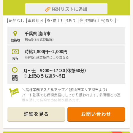
る）
検討リストに追加
■訪問薬剤管理指導（主治医より依頼を受けて、1カ月に1～2回
居宅で療養中の患者様に薬の作用などの説明をする）
など
転勤なし
車通勤可
寮・借上社宅あり
住宅補助(手当)あり
託児所あ
≪おすすめポイント≫
千葉県 流山市
■急性期病院ですが、夜勤当直なく、日勤のみで勤務出来ます！
初石駅 (東武野田線)
勤務地
■職員寮あり、一人暮らしの方必見！
■0歳児から対応できる託児所あり、預け先がなくても安心して
時給1,800円～2,000円
お仕事できママさん薬剤師にもおすすめです！
■離職率が低く、長く働ける環境です！
※経験、就業条件により異なる
給与
月～土 9：00～17：30（休憩60分）
※上記のうち週3～5日
勤務
時間
＼病棟業務でスキルアップ／（流山市エリア担当より）
パート勤務でも病棟業務にしっかり携われます。多職種との連
携を通して病院での経験を積めます。
＊------------------------------------------＊
【店舗情報と応需状況について】
詳細を見る
お問い合わせ
■初石駅から徒歩7分に位置する100％院外処方の一般病院で、
常勤薬剤師7名と事務1名が在籍しています。
■内科や整形外科をはじめ多岐にわたる診療科に対応しており、
急性期医療を中心に幅広い経験を積めます。