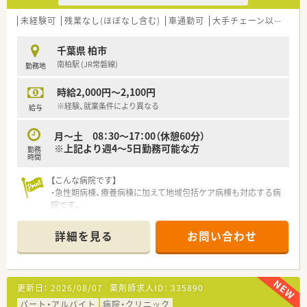
≪業務内容≫
■調剤、監査、服薬指導
未経験可
残業なし(ほぼなし含む)
車通勤可
大手チェーン以外
~1
■注射（抗がん剤、ＴＰＮ混注あり）
■病棟（服薬指導、薬剤管理指導）
千葉県 柏市
■医薬品管理、医薬品情報管理
南柏駅 (JR常磐線)
勤務地
■治験業務
■宿日直業務
時給2,000円～2,100円
■委員会活動
※経験、就業条件により異なる
給与
≪こんな方にお勧め≫
■チーム医療に力を入れた急性期の病院で薬剤師を経験したい
月～土 08：30～17：00（休憩60分）
方
※上記より週4～5日勤務可能な方
勤務
■年間休日122日プライベートも充実させたい方（有休取得率も
時間
高めです♪）
■病院薬剤師未経験の方（研修期間もあり、教育環境も整ってい
【こんな病院です】
ます）
・急性期病棟、療養病棟に加えて地域包括ケア病棟も対応する病
院です。
・それぞれの病棟に薬剤師が常駐します。
・「ホスピタリティ」の精神を大切にし、コンシェルジュを導入し
詳細を見る
お問い合わせ
て患者様が相談しやすい環境を作っております。
・医者と薬剤師の距離も近く、処方提案などもしやすい環境で
す。
・最寄り駅よりバスで10分ほどの立地ですが、バスの本数も多く
更新日：
2026/08/07
薬剤師求人ID：
335890
出ております。車通勤も可能です。
・勤務時間は8:30～17:00！
パート・アルバイト
病院・クリニック