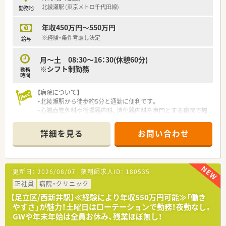
北綾瀬駅 (東京メトロ千代田線)
勤務地
年収450万円～550万円
※経験・条件考慮し決定
給与
月～土 08:30～16：30(休憩60分)
※シフト制勤務
勤務
時間
【病院について】
・北綾瀬駅から徒歩約5分と通勤に便利です。
・心臓血管外科や循環器内科、消化器内科を専門とする病院で幅
広い患者様がおります
・薬剤師は常勤13名とパート1名が在籍しており、安定した体制
詳細を見る
お問い合わせ
で業務に取り組めます。
【募集背景と求める人物像について】
・今回は欠員補充のため、新しい仲間を積極的に募集しています
更新日：
2026/08/07
薬剤師求人ID：
180535
・協調性があり、チームで協力して業務に取り組める方を求めて
います。
正社員
病院・クリニック
【足立区/西新井駅】≪経験により年収550万円可能≫「働き
【勤務について】
やすさ」が魅力！土曜日はローテーションで勤務！夜勤なし。
・同法人の３施設をローテーションで勤務いただきます
GWや年末年始は全員お休み、残業ほぼ無し！
（※循環器病院、循環器専門のリハビリ病院、循環器専門のクリ