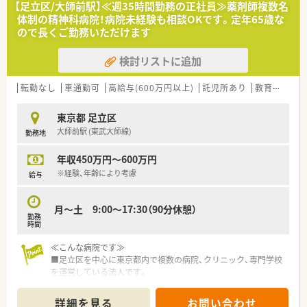
【足立区/大師前駅】≪週35時間勤務の正社員≫薬剤師複数名
≪業務内容≫
体制の精神科病院！病院未経験も相談OKです。定年65歳な
■調剤業務（内服薬、外用薬、注射薬）
ので長くご勤務いただけます
■無菌製剤調製（抗がん剤、ＴＰＮ）
■薬剤管理指導・病棟業務
検討リストに追加
■指導業務等の病棟業務
■医薬品管理業務、医薬品情報（ＤＩ）業務
■薬物血中濃度解析
転勤なし
車通勤可
高給与(600万円以上)
託児所あり
教育制度あり
■各カンファレンス・各委員会参加
■緩和ケア病棟でチーム医療の一員としての業務 など
東京都 足立区
大師前駅 (東武大師線)
勤務地
≪おすすめポイント≫
■8時45分～17時まで、日勤のみで勤務できます。
年収450万円～600万円
■安全キャビネット、クリーンベンチ完備、化学療法も行ってい
ます
※経験、年齢により考慮
給与
■緩和ケア病棟を設置し緩和医療にも携われる環境です。
■病院が未経験の方もご応募可能です。
月～土 9:00～17:30（90分休憩）
勤務
時間
≪こんな病院です≫
■足立区を中心に東京都内で複数の病院、クリニック、専門学校
を運営している法人です。
■長年にわたり精神科医療を行っています。
■精神科急性期、慢性期に加え在宅復帰を目標とする精神科地域
詳細を見る
お問い合わせ