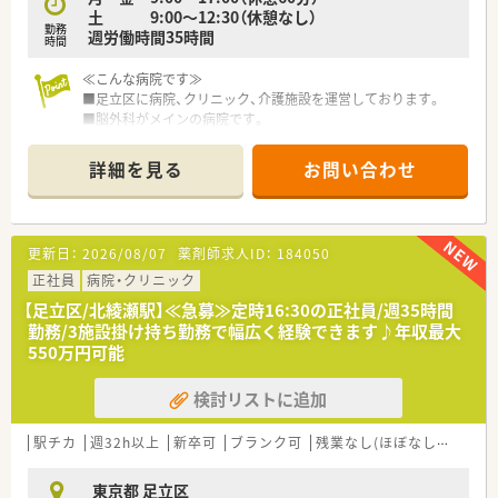
土 9:00～12:30（休憩なし）
■職員が安心して長く働けるよう、託児所を完備し、子育て世代
勤務
週労働時間35時間
を支援しています
時間
■産休・育休の取得実績が多数あり、ライフステージの変化に合
わせた柔軟な働き方ができる職場です。
≪こんな病院です≫
■足立区に病院、クリニック、介護施設を運営しております。
■脳外科がメインの病院です。
■回復期リハビリ病棟も有しています。
■入退院が多く忙しい環境ですが、持参薬管理、病棟業務など薬
詳細を見る
お問い合わせ
剤師の職能を活かしていただける環境となっております。
■明るくきれいな病院です。
≪業務内容≫
更新日：
2026/08/07
薬剤師求人ID：
184050
■入院患者様の調剤、監査、服薬指導 ※外来は院外処方
■注射セットのみ（混注なし）
正社員
病院・クリニック
■持参薬管理
【足立区/北綾瀬駅】≪急募≫定時16:30の正社員/週35時間
■医薬品管理、医薬品情報管理
勤務/3施設掛け持ち勤務で幅広く経験できます♪年収最大
■各種委員会
550万円可能
検討リストに追加
駅チカ
週32h以上
新卒可
ブランク可
残業なし(ほぼなし含む)
東京都 足立区