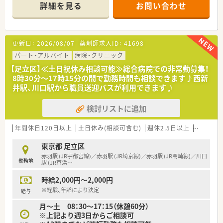
会、※緩和ケア委員会、輸血療法委員会 、薬事委員会、防災委員
■精神科急性期治療病棟54床、精神療養病棟240床の2病棟に分
詳細を見る
お問い合わせ
会 等
かれており、長期で治療される方の割合が多い病院です。
委員会活動に薬剤師が積極的に参加しています。
■グループの回復期病院や介護施設と連携した地域包括医療が
≪業務内容≫
実践できる環境です。
■外来も院内処方で対応しています。
更新日：
2026/08/07
薬剤師求人ID：
41698
■病棟での服薬指導はありません。
■注射剤も原則ありません。
パート・アルバイト
病院・クリニック
■入院患者様の調剤は一包化が中心となります。
【足立区】≪土日祝休み相談可能≫総合病院での非常勤募集！
■全自動分包機完備、電子カルテ導入済みです。
8時30分～17時15分の間で勤務時間も相談できます♪西新
井駅、川口駅から職員送迎バスが利用できます♪
≪おすすめポイント≫
■希少な9時～17時の1日7時間勤務、週35時間勤務の勤務です。
検討リストに追加
■休日は木日祝日の固定、完全週休二日制勤務です。年間休日
122日。
■職員駐車場完備、最寄駅から送迎バスも利用できます。
年間休日120日以上
土日休み(相談可含む)
週休2.5日以上
週32h以
■職員食堂完備、提携保養所、財形貯蓄制度など福利厚生も整っ
ています。
東京都 足立区
赤羽駅 (JR宇都宮線)／赤羽駅 (JR埼京線)／赤羽駅 (JR高崎線)／川口
勤務地
駅 (JR京浜
…
時給2,000円～2,000円
※経験、年齢により決定
給与
月～土 08：30～17：15（休憩60分）
※上記より週3日からご相談可