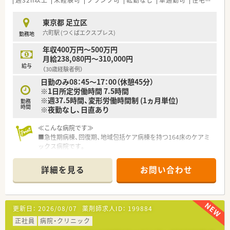
東京都 足立区
六町駅 (つくばエクスプレス)
勤務地
年収400万円～500万円
月給238,080円～310,000円
給与
（30歳経験者例）
日勤のみ08：45～17：00（休憩45分）
※1日所定労働時間 7.5時間
※週37.5時間、変形労働時間制 (1ヵ月単位)
勤務
時間
※夜勤なし、日直あり
≪こんな病院です≫
■急性期病棟、回復期、地域包括ケア病棟を持つ164床のケアミ
ックス病院です。
■二次救急病院として、年間3,000台の救急を受け入れていま
す。
詳細を見る
お問い合わせ
■法人内外の在宅医療、訪問看護や介護部門と強い連携を保っ
て、医療介護の一貫したサービス提供にも力を入れています。
■外来化学療法室３室を整備し、医師・看護師と協力しながら薬
剤師が中心となり運営しています。
更新日：
2026/08/07
薬剤師求人ID：
199884
■病棟配置薬剤師は、薬剤選択や投与量の調整等について医師か
らも厚い信頼を得ています。
正社員
病院・クリニック