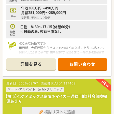
勤務地
■8時30分～17時15分の間で13時までなど時短勤務も相談でき
ます。
年収360万円～490万円
■西新井駅または川口駅から職員送迎バスの利用ができます。
月給251,000円～289,000円
お車通勤も可能です。
給与
※経験、年齢により決定
■院内保育施設の利用も可能です。
日勤 8：30～17：15（休憩60分）
※日勤のみ、夜勤当直なし
勤務
時間
≪こんな病院です≫
■西新井大師西駅からバスで15分ほどの立地にあり、内科や小
児科など21科の専門外来を展開する306床の一般急性期病院で
す。
■21科の専門外来を設置し地域の基幹病院としての役割を担っ
詳細を見る
お問い合わせ
ています。
■一般病床は足立区内でも最大級の病床数を有しています。
■内科系、外科系、小児科による365日、24時間救急医療診療を
行っています。
更新日：
2026/08/07
薬剤師求人ID：
337408
■グループ内の病院、施設、近隣の大学病院とも連携したシーム
レスな医療サービスを提供している法人です。
パート・アルバイト
病院・クリニック
■処方箋は院外調剤が100%のため入院調剤と注射調剤が各120
【柏市】≪ケアミックス病院≫マイカー通勤可能！社会保険完
枚となっています。
備あり★
■常勤薬剤師10名と調剤助手4名が在籍しており、助手の手厚い
サポートによって業務負担の軽減が図られている環境です。
検討リストに追加