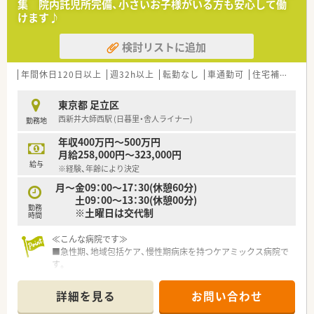
集 院内託児所完備、小さいお子様がいる方も安心して働
■広々とした新しくきれいな病院で快適に勤務できます。
けます♪
■スタッフ同士の距離が近く質問しやすい良好な環境です。
■ご家庭や育児との両立がしやすく無理なく継続できます。
検討リストに追加
【こんな方にオススメ】
■ワークライフバランスを重視してパートで働きたい方におす
年間休日120日以上
週32h以上
転勤なし
車通勤可
住宅補助(手当)あり
すめです。
■比較的軽量科目で無理なく働きたい方を歓迎いたします。
東京都 足立区
■日暮里・舎人ライナー沿線にお住まいの方必見です。
西新井大師西駅 (日暮里・舎人ライナー)
勤務地
年収400万円～500万円
月給258,000円～323,000円
給与
※経験、年齢により決定
月～金09：00～17：30(休憩60分)
土09：00～13：30(休憩00分)
勤務
※土曜日は交代制
時間
≪こんな病院です≫
■急性期、地域包括ケア、慢性期病床を持つケアミックス病院で
す。
■整形外科においては、都内有数の治療実績で注目を集めてい
て、全国でも数少ない小児整形外科疾患の治療・手術に対応して
詳細を見る
お問い合わせ
いることが特徴です。