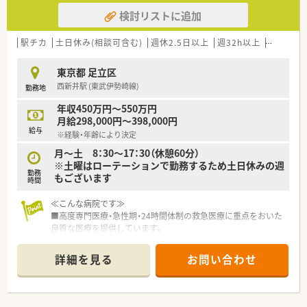
ニック）
検討リストに追加
・3施設ともに最寄り駅は北綾瀬駅に立地しております
・外来や入院、急性期～慢性期まで循環器領域の経験を深く積む
ことができます
駅チカ
土日休み(相談可含む)
週休2.5日以上
週32h以上
新卒可
・年末年始休暇や夏季休暇も充実しており、しっかりとリフレッ
シュできます
東京都 足立区
・休日は日祝他、3日間の事前希望制で柔軟に調整できるため、計
西新井駅 (東武伊勢崎線)
勤務地
画的にお休みが取れます
年収450万円～550万円
【やりがい/おすすめポイント】
月給298,000円～398,000円
・夜勤や当直がないため、体力的にも無理なく長く働き続けられ
給与
※経験・年齢により決定
ます。
・休みが取りやすい環境なので、趣味や家庭との時間を大切にで
月～土 8：30～17：30（休憩60分）
きます
※土曜はローテーションで勤務するため土日休みの週
勤務
・3施設をローテンション勤務の為、急性期から慢性期まで、幅広
もございます
時間
い循環器領域の業務に深く関われる点がおオススメです
≪こんな病院です≫
■高度専門医療・急性期・24時間体制の救急医療に重点をおいた
良質な医療を提供しています。
■優秀なスタッフと最新の医療機器を設備して、地域の皆様に信
頼され貢献できる病院を目指しています。
詳細を見る
お問い合わせ
■安心・快適な入院環境の整備と在宅介護のバックアップを職員
一同が努力して実践しています。
■ICU4床、重症個室12床を設備し、救急重症患者様に迅速に対
応できる環境を整えています。