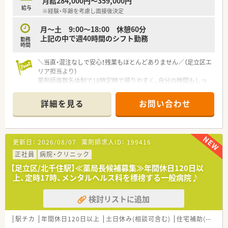
月給284,000円～359,000円
給与
※経験・年齢を考慮し面接後決定
月～土 9:00～18:00 休憩60分
上記の中で週40時間のシフト勤務
勤務
時間
＼当直・混注なしで安心！残業もほとんどありません／（足立区エ
リア担当より）
薬剤師複数名体制で18時定時で帰りやすく、自分の時間もしっ
かり確保しながら無理なく長く働けますよ。
＊------------------------------------------＊
詳細を見る
お問い合わせ
【病院について】
■最寄り駅である扇大橋駅から徒歩で1分という、通勤に非常に
便利な好立地に位置している一般病院となります。
■外科や消化器科など複数の科目を扱っており、外来は院外処方
更新日：
2026/08/07
薬剤師求人ID：
199416
がメインで月間3000枚から4000枚程度です。
■体制としては薬剤師が常勤2名と非常勤2名で在籍し、和気あ
正社員
病院・クリニック
いあいとした雰囲気の中で業務を進めています。
【足立区/北千住駅】≪薬局長候補募集≫年間休日120日以
上、定時17時、メンタルヘルス科を標榜する一般病院♪
【募集背景と求める人物像について】
■欠員補充に伴い体制を強化するため、新たに活躍していただけ
検討リストに追加
る正社員薬剤師の採用を実施しております。
■病院経験者は歓迎いたしますが、意欲とお持ちの方であれば調
剤薬局出身や未経験の方でも大歓迎いたします。
駅チカ
年間休日120日以上
土日休み(相談可含む)
住宅補助(手当)あり
■周囲の医療スタッフと円滑に連携を取り、患者様に対して親身