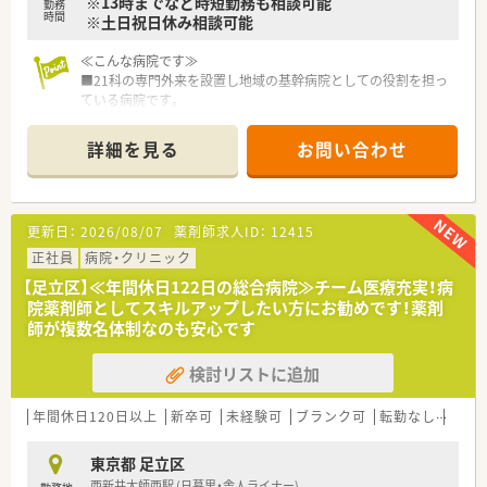
※13時までなど時短勤務も相談可能
勤務
時間
※土日祝日休み相談可能
≪こんな病院です≫
■21科の専門外来を設置し地域の基幹病院としての役割を担っ
ている病院です。
■一般病床306床と足立区内でも最大級の病床数を有していま
す。
詳細を見る
お問い合わせ
■内科系、外科系、小児科による365日、24時間救急医療診療を
行っています。
■グループ内の病院、施設、近隣の大学病院とも連携したシーム
レスな医療サービスを提供している法人です。
更新日：
2026/08/07
薬剤師求人ID：
12415
≪業務内容≫
正社員
病院・クリニック
■調剤、監査、服薬指導
【足立区】≪年間休日122日の総合病院≫チーム医療充実！病
■注射（抗がん剤、ＴＰＮ混注あり）
院薬剤師としてスキルアップしたい方にお勧めです！薬剤
■病棟（服薬指導、薬剤管理指導）
師が複数名体制なのも安心です
■医薬品管理、医薬品情報管理
■治験業務
検討リストに追加
※など、ご経験によって業務内容は応相談
≪おすすめポイント≫
年間休日120日以上
新卒可
未経験可
ブランク可
転勤なし
車通
■パートでも総合病院などスキルアップできる環境です。
■異動なく、長く働ける環境です。
東京都 足立区
■土日祝日休みも相談できます。
西新井大師西駅 (日暮里・舎人ライナー)