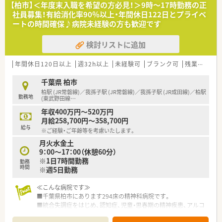
≪業務内容≫
【柏市】＜年度末入職を希望の方必見！＞9時～17時勤務の正
■入院患者様の調剤（外来は院外処方）
社員募集！有給消化率90％以上・年間休日122日とプライベ
■製剤業務
ートの時間確保♪病院未経験の方も歓迎です
■注射混注（抗がん剤、ＴＰＮ）
■注射調剤（アンプルピッカー設置）
検討リストに追加
■病棟業務（各病棟に病棟専任薬剤師を配置）
■医薬品管理、医薬品情報管理
■当直業務（一人当たり月に2回程度）
年間休日120日以上
週32h以上
未経験可
ブランク可
残業なし(ほぼなし含む)
■病棟服薬指導 有
千葉県 柏市
※8病棟が対象。分業制ではなく、全員で業務を回しており、1人
柏駅 (JR常磐線)／我孫子駅 (JR常磐線)／我孫子駅 (JR成田線)／柏駅
勤務地
当たり平均で15名の患者様を担当しています。
(東武野田線
…
■DI業務 有
年収400万円～520万円
■注射業務 有(混注あり)
月給258,700円～358,700円
■チーム医療 有
給与
※ご経験・ご年齢等を考慮いたします。
（感染対策委員会 、ICT、褥瘡対策委員会 、NST、癌化学療法委員
月火水金土
会、※緩和ケア委員会、輸血療法委員会 、薬事委員会、防災委員
9：00～17：00（休憩60分）
会 等）※対象患者様がいらした際にラウンダーをして行う、カ
※1日7時間勤務
ンファレンス形式。
勤務
時間
※週5日勤務
→委員会活動について：希望があれば参加可。
≪おすすめポイント≫
≪こんな病院です≫
■蒲田駅から徒歩5分と通勤も大変便利です
■千葉県柏市にあります294床の精神科病院です。
■急性期総合病院の中では残業も月に10ｈと少なめです
■統合失調症をはじめ、認知症、児童・思春期の精神疾患、アルコ
■感染対策委員会 、ICT、褥瘡対策委員会 、NST、癌化学療法委員
ール依存症など、幅広い精神疾患の治療に対応しています。