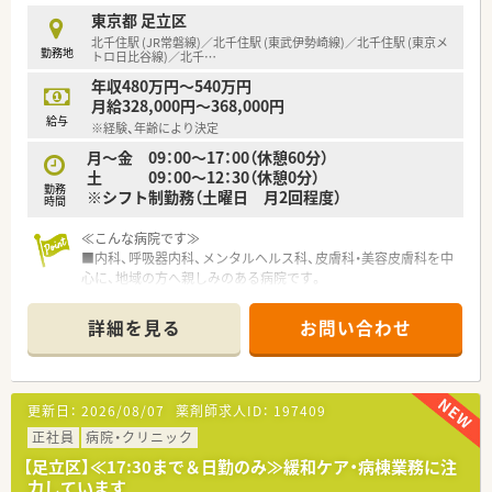
な対応ができる方を広く求めています。
東京都 足立区
北千住駅 (JR常磐線)／北千住駅 (東武伊勢崎線)／北千住駅 (東京メ
勤務地
【職場環境と雰囲気】
トロ日比谷線)／北千
…
■院内は清潔感に溢れたきれいな空間が広がっており、気持ち良
年収480万円～540万円
く日々の業務に集中して励むことができます。
月給328,000円～368,000円
■スタッフ同士の距離が近く風通しの良い職場で、困ったときも
給与
※経験、年齢により決定
気軽に周囲へ相談し合えるあたたかい雰囲気です。
■女性が多く活躍しているアットホームな職場であり、お互いに
月～金 09：00～17：00（休憩60分）
フォローし合いながら働ける魅力があります。
土 09：00～12：30（休憩0分）
勤務
※シフト制勤務（土曜日 月2回程度）
時間
【想定されるキャリアイメージ】
■在籍8年以上のベテラン薬局長のもとで直接指導を受けられる
≪こんな病院です≫
ため、病院薬剤師としての知識を深められます。
■内科、呼吸器内科、メンタルヘルス科、皮膚科・美容皮膚科を中
■消化器科や肛門外科などの専門性の高い領域における薬物療
心に、地域の方へ親しみのある病院です。
法について、臨床知識をしっかり磨けます。
■近隣にお住いの方の生活習慣病予防やプライマリーケアに積
■患者様との継続的なコミュニケーションを通じて、病棟服薬指
極的に取り組んでいます。
詳細を見る
お問い合わせ
導のプロフェッショナルを目指せます。
■内科は地域の高齢患者様が多く、メンタルヘルス科では、-ECT
療法（修正型通電療法）など特徴ある治療を行っております。
■お休みの融通も利きやすく、女性も働きやすい職場環境です。
■一食200円の社員食堂もございます。
更新日：
2026/08/07
薬剤師求人ID：
197409
≪業務内容≫
正社員
病院・クリニック
■入院患者様の調剤、監査、配薬 ※外来は院外処方
【足立区】≪17:30まで＆日勤のみ≫緩和ケア・病棟業務に注
■注射セットのみ（混注なし）
力しています