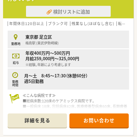
■服薬指導（一部実施）
■医薬品管理、医薬品情報管理
検討リストに追加
≪おすすめポイント≫
■9時開始、17時終業、残業は発生しておりません。
年間休日120日以上
ブランク可
残業なし(ほぼなし含む)
転勤なし
■土曜日は月2回程度、出勤時は平日振替休の取得が可能です。
■有給休暇取得率も高く、長期旅行など融通も利きやすい環境で
東京都 足立区
す。
梅島駅 (東武伊勢崎線)
勤務地
年収400万円～500万円
月給259,000円～325,000円
給与
※経験、年齢により考慮します
月～土 8:45～17:30（休憩60分）
週5日勤務
勤務
時間
≪こんな病院です≫
■総病床数:120床のケアミックス病院です。
■一般病床 18床、包括病床42床、医療療養型病床60床、長期療養
が必要な患者様、在宅復帰を目指されている患者様が多く入院さ
れています。
詳細を見る
お問い合わせ
■診療科目は10科あり、内科系、外科系バランスよく診療を行っ
ています。
■スタッフ同士のコミュニケーションも大事にしており他職種