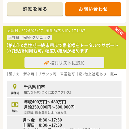
■経験を重ねながら希望に応じて将来的に常勤へキャリアアッ
■病棟業務、抗がん剤の混注、各種委員会活動など幅広い業務に
プを目指すことも十分に可能な環境です。
携わることができます
詳細を見る
お問い合わせ
■柔軟なシフト調整が可能です
■チームワークの良い職場です。他職種との関係も良好、院内の
雰囲気も良いため、わからないことはすぐに相談できる環境で
す。
更新日：
2026/08/07
薬剤師求人ID：
174487
≪業務内容≫
正社員
病院・クリニック
■入院患者様の調剤（内服80枚～100枚/日、注射180～200枚/
【柏市】≪急性期～終末期まで患者様をトータルでサポート
日）
≫託児所利用も可。幅広い経験が積めます
■抗がん剤混注業務
■病棟業務、病棟服薬指導
検討リストに追加
■製剤業務
■各種委員会（NST、ICT、褥瘡等のチーム活動他）
駅チカ
新卒可
ブランク可
車通勤可
寮・借上社宅あり
託児所あり
≪おすすめポイント≫
■近隣に系列病院が多数ある為、自身のライフワークバランスに
千葉県 柏市
合わせて異動が可能です。
柏たなか駅 (つくばエクスプレス)
勤務地
■年収も病院の中では高額の600万円迄相談可能です。
年収400万円～480万円
≪こんな方をお待ちしています≫
月給250,000円～300,000円
■病院のご経験がある方
給与
※経験、就業条件により異なる
■未経験だが今後積極的に学んでいきたいと意欲的な方（新卒・
月～金 8:30～17:30
第二新卒可 要相談）
土曜日 8:30～17:30
■体力のある方（現在は当直なし。今後導入予定です）