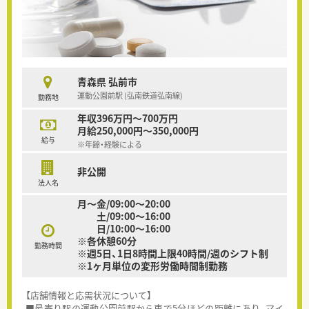
青森県 弘前市
運動公園前駅 (弘南鉄道弘南線)
勤務地
年収396万円～700万円
月給250,000円～350,000円
給与
※年齢・経験による
非公開
法人名
月～金/09:00～20:00
土/09:00～16:00
日/10:00～16:00
※各休憩60分
勤務時間
※週5日、1日8時間上限40時間/週のシフト制
※1ヶ月単位の変形労働時間制勤務
【店舗情報と応需状況について】
■最寄り駅の運動公園前駅から車で5分ほどの距離にあり、マイ