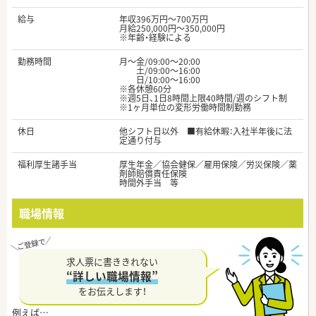
給与
年収396万円～700万円
月給250,000円～350,000円
※年齢・経験による
勤務時間
月～金/09:00～20:00
土/09:00～16:00
日/10:00～16:00
※各休憩60分
※週5日、1日8時間上限40時間/週のシフト制
※1ヶ月単位の変形労働時間制勤務
休日
他シフト日以外 ■有給休暇：入社半年後に法
定通り付与
福利厚生諸手当
厚生年金／協会健保／雇用保険／労災保険／薬
剤師賠償責任保険
時間外手当 等
職場情報
求人票に書ききれない
“詳しい職場情報”
をお伝えします！