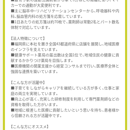
カーでの通勤が大変便利です。
■主に脳卒中・リハビリテーションセンターから、呼吸器科や内
科、脳血管内科の処方箋を応需しています。
■1日あたりの処方箋は約70枚で、薬剤師は常勤2名とパート数名
体制で対応しています。
【法人特徴について】
■福岡県に本社を置き全国43都道府県に店舗を展開し、地域医療
のインフラを支えています。
■健康サポート薬局の届出数は全国1位で、地域住民の健康に貢
献するかかりつけ薬局を目指します。
■医療機関の開業支援から経営コンサルまで行い、医療界全体と
強固な連携を築いています。
【こんな方が活躍中】
■子育てをしながらキャリアを継続している方が多く、仕事と家
庭の両立を実現しています。
■向上心が高く、充実した研修制度を利用して専門薬剤師などの
資格を取得した方がいます。
■地域に根差した医療に貢献したいという思いを持ち、患者様か
ら信頼される方が活躍中です。
【こんな方にオススメ】