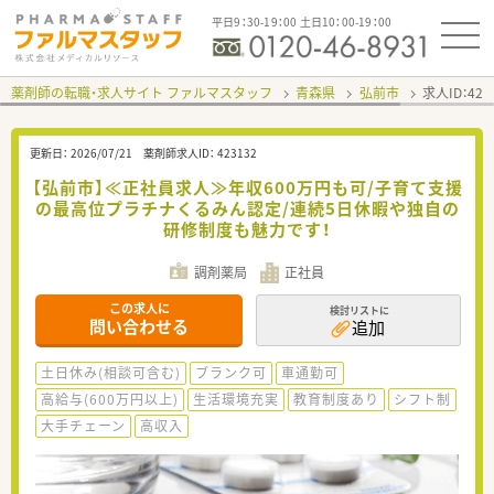
平日9：30-19：00 土日10：00-19：00
薬剤師の転職・求人サイト ファルマスタッフ
青森県
弘前市
求人ID：42
更新日：
2026/07/21
薬剤師求人ID：
423132
【弘前市】≪正社員求人≫年収600万円も可/子育て支援
の最高位プラチナくるみん認定/連続5日休暇や独自の
研修制度も魅力です！
調剤薬局
正社員
この求人に
検討リストに
問い合わせる
追加
土日休み(相談可含む)
ブランク可
車通勤可
高給与(600万円以上)
生活環境充実
教育制度あり
シフト制
大手チェーン
高収入