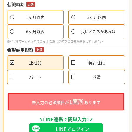
転職時期
必須
1ヶ月以内
3ヶ月以内
6ヶ月以内
良いところがあれば
※ダブルワークをお考えの方は、就業開始時期の目安を選択してください
希望雇用形態
必須
正社員
契約社員
パート
派遣
1箇所
未入力の必須項目が
あります
LINE連携で簡単入力！