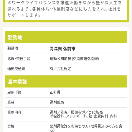
≪ワークライフバランスを推進≫働きながら豊かな人生を
送れるよう、各種休暇・休業制度などにも力を入れ、社員を
サポートします。
勤務地
勤務地
青森県 弘前市
路線・交通手段
運動公園前駅 (弘南鉄道弘南線)
通勤交通費
有／会社規定
基本情報
雇用形態
正社員
業種
調剤薬局
業務内容
調剤／監査／服薬指導／OTC販売
呼吸器科、アレルギー科、脳・血管内科、内科
資格
薬剤師免許をお持ちの方（取得見込みの方を含
む）