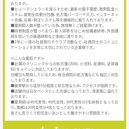
おります。
■ヒューマンエラーを減らすため、最新の電子薬歴、散剤監査シ
ステム、錠剤全自動分包機、処方箋バーコード入力、インターネッ
ト完備、在庫・発注システム等を積極的に取り入れております。
■薬剤師人数が整っている為、無理無くご就業頂けます。
■研修制度が整っており、新人研修をはじめ役職者研修、外部講
師を招いての接遇研修など多岐に渡ります。
■2年に一度の社員旅行やクラブ活動など、社員同士のコミュニ
ケーションを非常に大切にされている企業様です。
≪こんな薬局です≫
■お隣のクリニックからの処方箋（内科, 小児科, 皮膚科, 泌尿器
科）をメインに対応しておりますが、
日曜日も開局しているため、総合病院の処方箋なども幅広く対応
しております。
■最寄駅から徒歩5分程度と好立地なため、アクセスが抜群です。
■店舗内は白をベースとした内装になっており、清潔感に溢れて
おります。
■薬剤師は40代男性、40代女性、30代男性の3名体制となってお
り、事務は20代女性が4名となっております。
皆さん気さくで和気あいあいとした働きやすい雰囲気です。