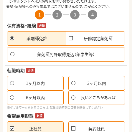
コンサルタントへ求人情報をお問い合わせいただけます。
薬局・病院等への直接応募ではございませんので、ご安心ください。
1
2
3
4
保有資格・経験
必須
薬剤師免許
研修認定薬剤師
薬剤師免許取得見込（薬学生等）
転職時期
必須
1ヶ月以内
3ヶ月以内
6ヶ月以内
良いところがあれば
※ダブルワークをお考えの方は、就業開始時期の目安を選択してください
希望雇用形態
必須
正社員
契約社員