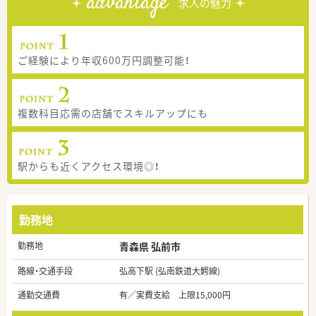
advantage
求人の魅力
ご経験により年収600万円調整可能！
複数科目応需の店舗でスキルアップにも
駅からも近くアクセス環境◎！
勤務地
勤務地
青森県 弘前市
路線・交通手段
弘高下駅 (弘南鉄道大鰐線)
通勤交通費
有／実費支給 上限15,000円