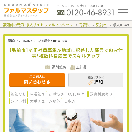
平日9：30-19：00 土日10：00-19：00
薬剤師の転職・求人サイト ファルマスタッフ
青森県
弘前市
求人ID：49
更新日：
2026/07/09
薬剤師求人ID：
498843
【弘前市】≪正社員募集≫地域に根差した薬局でのお仕
事！複数科目応需でスキルアップ
調剤薬局
正社員
この求人に
検討リストに
問い合わせる
追加
転勤なし
車通勤可
高給与(600万円以上)
教育制度あり
シフト制
大手チェーン以外
高収入