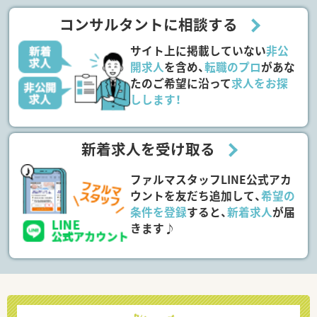
コンサルタントに相談する
サイト上に掲載していない
非公
開求人
を含め、
転職のプロ
があな
たのご希望に沿って
求人をお探
しします！
新着求人を受け取る
ファルマスタッフLINE公式アカ
ウントを友だち追加して、
希望の
条件を登録
すると、
新着求人
が届
きます♪