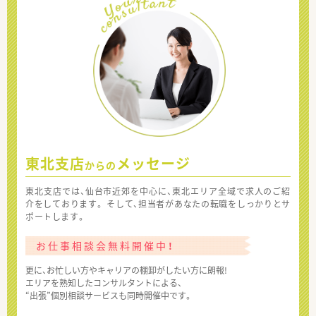
東北支店
メッセージ
からの
東北支店では、仙台市近郊を中心に、東北エリア全域で求人のご紹
介をしております。 そして、担当者があなたの転職をしっかりとサ
ポートします。
お仕事相談会無料開催中！
更に、お忙しい方やキャリアの棚卸がしたい方に朗報!
エリアを熟知したコンサルタントによる、
“出張”個別相談サービスも同時開催中です。