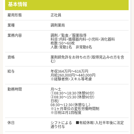
基本情報
雇用形態
正社員
業種
調剤薬局
業務内容
調剤／監査／服薬指導
科目：内科・循環器内科・小児科・消化器科
枚数：50～60枚
人数：常勤1名 非常勤8名
資格
薬剤師免許をお持ちの方（取得見込みの方を含
む）
給与
年収364万円～616万円
月給260,000円～440,000円
※経験者例・スキル等考慮
勤務時間
月～土
①08:30～18:30（休憩90分）
②08:30～15:30（休憩90分）
日祝/
08:30～12:30（休憩なし）
※1ヶ月単位の変形労働時間制
※日祝は月1回程度
休日
シフトによる ■有給休暇：入社半年後に法定
通り付与