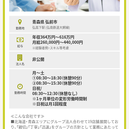
青森県 弘前市
弘高下駅 (弘南鉄道大鰐線)
勤務地
年収364万円～616万円
月給260,000円～440,000円
給与
※経験者例・スキル等考慮
非公開
法人名
月～土
①08:30～18:30（休憩90分）
②08:30～15:30（休憩90分）
日祝/
勤務時間
08:30～12:30（休憩なし）
※1ヶ月単位の変形労働時間制
※日祝は月1回程度
≪こんな会社です≫
■北海道・青森エリアにグループ法人合わせて19店舗展開してお
り、「親切」「丁寧」「迅速」をグループの方針として業務にあたって