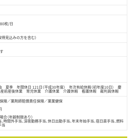
80枚/日
取得見込みの方を含む）
す
 夏季 年間休日 121日（平成30年度） 年次有給休暇（初年度10日） 慶
) 産前産後休業 育児休業 介護休業 介護休暇 看護休暇 裁判員休暇
保険／薬剤師賠償責任保険／薬業健保
円
場合（年齢制限あり）
、時間外手当、深夜勤務手当、休日出勤手当、年末年始手当、宿日直手当、燃料
手当