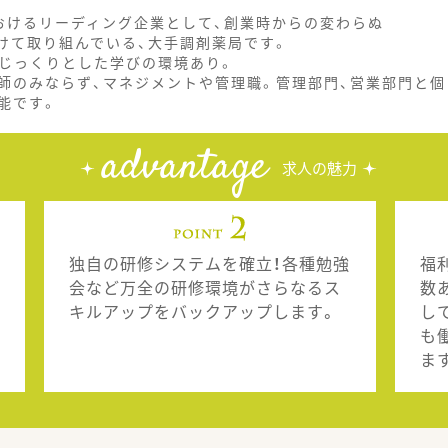
おけるリーディング企業として、創業時からの変わらぬ
けて取り組んでいる、大手調剤薬局です。
でじっくりとした学びの環境あり。
師のみならず、マネジメントや管理職。管理部門、営業部門と個
能です。
advantage
求人の魅力
独自の研修システムを確立！各種勉強
福
会など万全の研修環境がさらなるス
数
キルアップをバックアップします。
し
も
ま