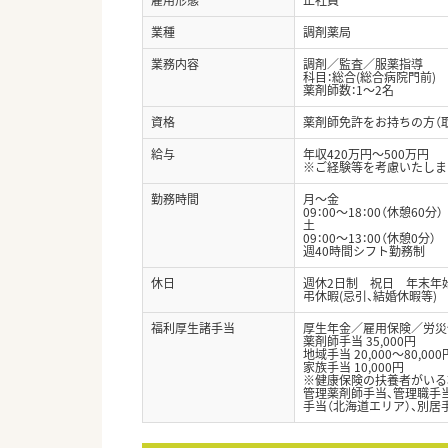
業種
調剤薬局
業務内容
調剤／監査／服薬指導
科目：総合(総合病院門前) 
薬剤師数：1～2名
資格
薬剤師免許をお持ちの方（
給与
年収420万円～500万円
※ご経験等を考慮いたしま
勤務時間
月～金
09：00～18：00（休憩60分）
土
09：00～13：00（休憩0分）
週40時間シフト勤務制
休日
週休2日制 祝日 年末年始
弔休暇(忌引、結婚休暇等
福利厚生諸手当
厚生年金／雇用保険／労災
薬剤師手当 35,000円
地域手当 20,000～80,000
家族手当 10,000円
※健康保険の扶養者がいる
管理薬剤師手当、管理職手当
手当（北海道エリア）、別居