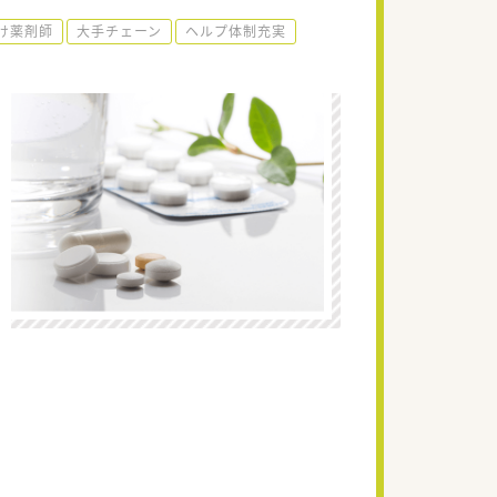
け薬剤師
大手チェーン
ヘルプ体制充実