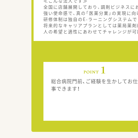
≪こんな法人です≫
全国に店舗展開しており、調剤ビジネスに
強い使命感で、真の「医薬分業」の実現に向
研修体制は独自のE-ラーニングシステム
将来的なキャリアプランとしては薬局薬剤
人の希望と適性にあわせてチャレンジが可
総合病院門前、ご経験を生かしてお仕
事できます！