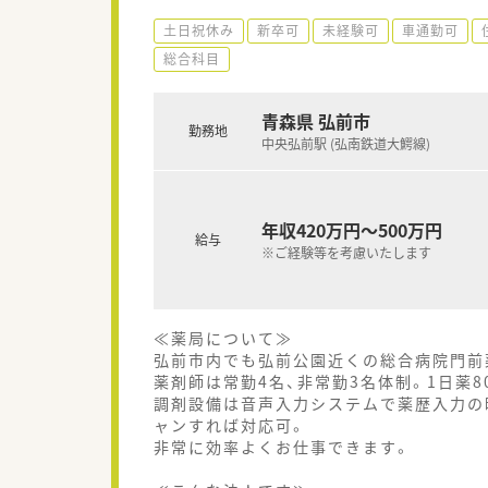
土日祝休み
新卒可
未経験可
車通勤可
総合科目
青森県 弘前市
勤務地
中央弘前駅 (弘南鉄道大鰐線)
年収420万円～500万円
給与
※ご経験等を考慮いたします
≪薬局について≫
弘前市内でも弘前公園近くの総合病院門前
薬剤師は常勤4名、非常勤3名体制。1日薬
調剤設備は音声入力システムで薬歴入力の
ャンすれば対応可。
非常に効率よくお仕事できます。