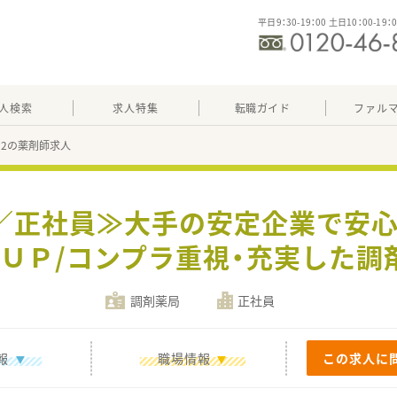
平日9：30-19：00 土日10：00-19：
人検索
求人特集
転職ガイド
ファル
192の薬剤師求人
休／正社員≫大手の安定企業で安心
ＵＰ/コンプラ重視・充実した調
調剤薬局
正社員
報
職場情報
この求人に