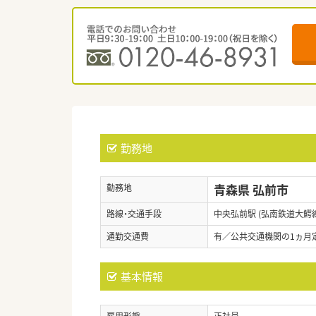
勤務地
青森県 弘前市
勤務地
路線・交通手段
中央弘前駅 (弘南鉄道大鰐線
通勤交通費
有／公共交通機関の1ヵ月
基本情報
雇用形態
正社員