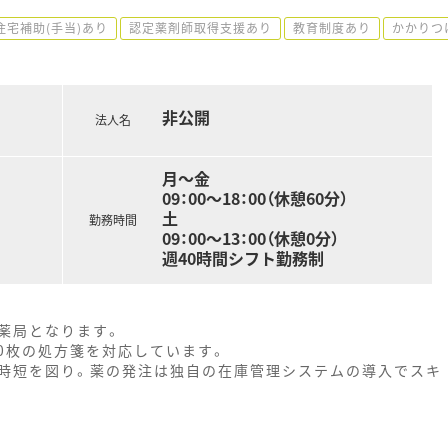
住宅補助(手当)あり
認定薬剤師取得支援あり
教育制度あり
かかりつ
非公開
法人名
月～金
09：00～18：00（休憩60分）
土
勤務時間
09：00～13：00（休憩0分）
週40時間シフト勤務制
薬局となります。
80枚の処方箋を対応しています。
時短を図り。薬の発注は独自の在庫管理システムの導入でスキ