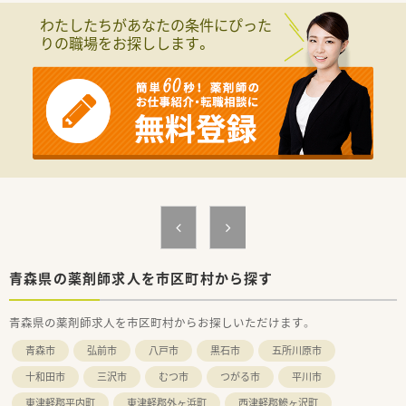
11店舗展開中の企業です。
わたしたちがあなたの条件にぴった
■経営ノウハウなどの情報提供も行っており、経営について学べ
りの職場をお探しします。
る機会があるため独立開業をしたいと考えている方にも勉強に
なる環境です。
＜ 転居を伴う異動なし・様々な年代の方が活躍しています ＞
■青森県青森市や弘前市を中心に店舗を展開しておりますので、
地元の方、Iターン・Uターン希望の方にもピッタリ
■様々な年代層の方が活躍しており、どの年代層でも働きやすい
環境です。
＜ こんな方にオススメ♪ ＞
★転居の心配なく地域に根差して働きたい方
★将来管理薬剤などキャリアアップも視野に入れている方
★スキルアップしたい方
青森県の薬剤師求人を市区町村から探す
青森県の薬剤師求人を市区町村からお探しいただけます。
青森市
弘前市
八戸市
黒石市
五所川原市
十和田市
三沢市
むつ市
つがる市
平川市
東津軽郡平内町
東津軽郡外ヶ浜町
西津軽郡鰺ヶ沢町