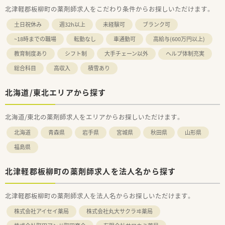
北津軽郡板柳町の薬剤師求人をこだわり条件からお探しいただけます。
土日祝休み
週32h以上
未経験可
ブランク可
~18時までの職場
転勤なし
車通勤可
高給与(600万円以上)
教育制度あり
シフト制
大手チェーン以外
ヘルプ体制充実
総合科目
高収入
積雪あり
北海道/東北エリアから探す
北海道/東北の薬剤師求人をエリアからお探しいただけます。
北海道
青森県
岩手県
宮城県
秋田県
山形県
福島県
北津軽郡板柳町の薬剤師求人を法人名から探す
北津軽郡板柳町の薬剤師求人を法人名からお探しいただけます。
株式会社アイセイ薬局
株式会社丸大サクラヰ薬局