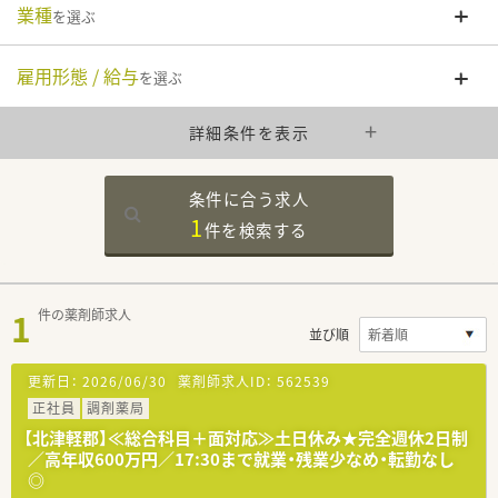
業種
を選ぶ
雇用形態 / 給与
を選ぶ
詳細条件を表示
条件に合う求人
1
件を
検索する
1
件の薬剤師求人
並び順
更新日：
2026/06/30
薬剤師求人ID：
562539
正社員
調剤薬局
【北津軽郡】≪総合科目＋面対応≫土日休み★完全週休2日制
／高年収600万円／17:30まで就業・残業少なめ・転勤なし
◎