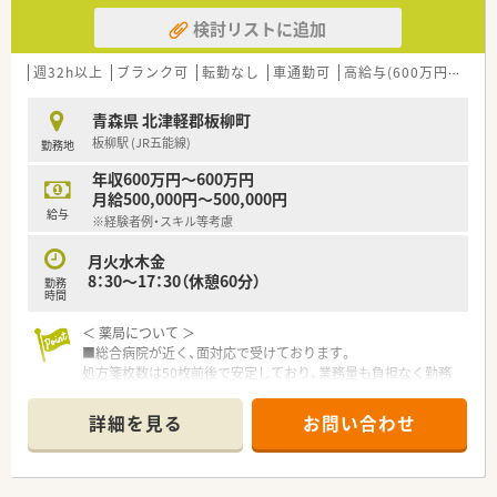
検討リストに追加
週32h以上
ブランク可
転勤なし
車通勤可
高給与(600万円以上)
青森県 北津軽郡板柳町
板柳駅 (JR五能線)
勤務地
年収600万円～600万円
月給500,000円～500,000円
給与
※経験者例・スキル等考慮
月火水木金
8：30～17：30（休憩60分）
勤務
時間
＜ 薬局について ＞
■総合病院が近く、面対応で受けております。
処方箋枚数は50枚前後で安定しており、業務量も負担なく勤務
いただけます。
■薬剤師は3名在籍しており、管理薬剤師は男性で協力し合いな
詳細を見る
お問い合わせ
がら業務を進めています。
＜ 企業について ＞
■地域に頼られる薬局を目指す、1998年に創立された青森県内