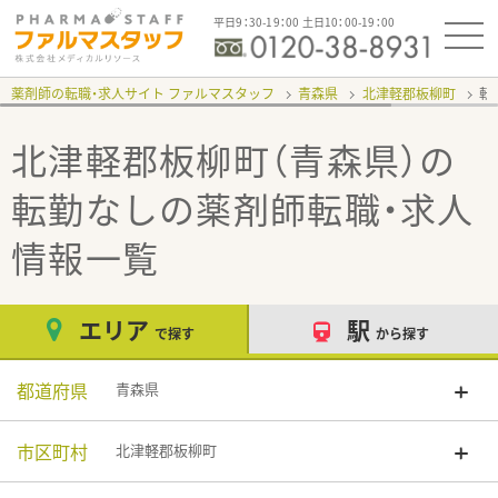
平日9：30-19：00 土日10：00-19：00
薬剤師の転職・求人サイト ファルマスタッフ
青森県
北津軽郡板柳町
転
北津軽郡板柳町（青森県）の
転勤なし
の薬剤師転職・求人
情報一覧
エリア
駅
で探す
から探す
都道府県
青森県
市区町村
北津軽郡板柳町