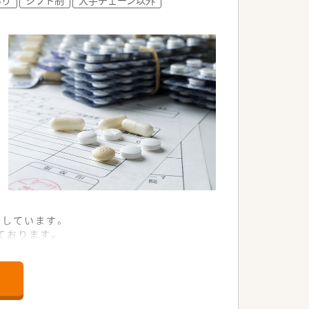
開しています。
ております。
クをする体制が出来ています。
によっては全自動分包機や、散剤鑑査シ