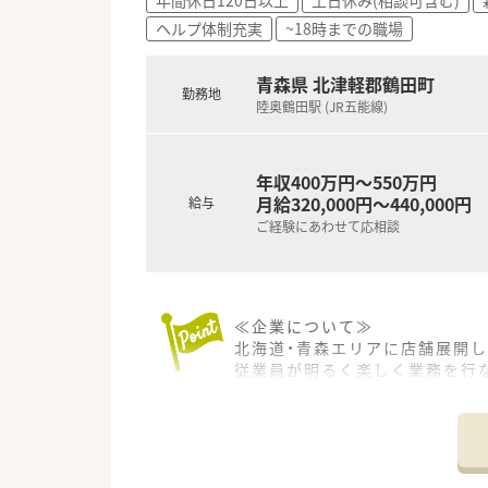
ヘルプ体制充実
~18時までの職場
青森県 北津軽郡鶴田町
勤務地
陸奥鶴田駅 (JR五能線)
年収400万円～550万円
月給320,000円～440,000円
給与
ご経験にあわせて応相談
≪企業について≫
北海道・青森エリアに店舗展開
従業員が明るく楽しく業務を行
また、ミスを未然に防ぐ取り組
≪より効率的に働けるようシス
すべての店舗にインターネット
ステムなども導入し、より効率