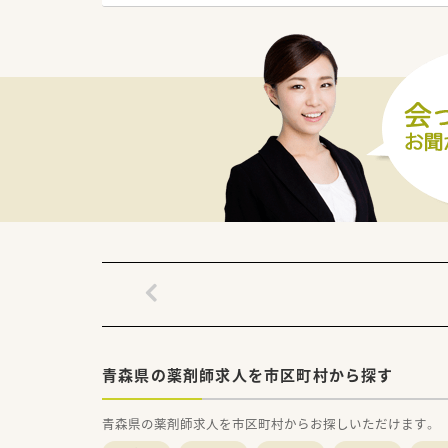
≪薬局について≫
鶴田町で内科,外科,小児科,眼
五能線の陸奥鶴田駅から徒歩で
お休みは日祝+木曜PM+基本土
薬局入り口前にはベンチも設置さ
薬局内でも明るい雰囲気でお互
＼＼こんな方におすすめです／
・地域医療に貢献できる環境でお
・長期的に安定した環境で働き
・Ｉターン・Ｕターンをお考えの
青森県の薬剤師求人を市区町村から探す
青森県の薬剤師求人を市区町村からお探しいただけます。