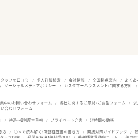
スタッフの口コミ
求人詳細検索
会社情報
全国拠点案内
よくあ
ソーシャルメディアポリシー
カスタマーハラスメントに関する方針
就業中のお問い合わせフォーム
当社に関するご意見・ご要望フォーム
求
問い合わせフォーム
向
待遇・福利厚生重視
プライベート充実
短時間の勤務
き方
○×で読み解く！職務経歴書の書き方
面接対策ガイドブック
タッフDI室
疑問を解決！薬剤師QUIZ
薬剤師業界動向コラム
薬局探