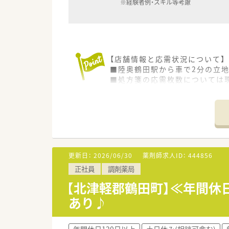
※経験者例・スキル等考慮
【店舗情報と応需状況について】
■陸奥鶴田駅から車で2分の立
■処方箋の応需枚数については
■薬局のスタッフ体制は薬剤師が
【法人特徴について】
■北海道と青森エリアを中心に
■安心できる情報と思いやりあ
■最新の調剤システムや機器を
更新日：
2026/06/30
薬剤師求人ID：
444856
【こんな方が活躍中】
正社員
調剤薬局
■ライフスタイルに合わせて無
■ブランクから復職したスタッ
【北津軽郡鶴田町】≪年間休
■常勤とパートがそれぞれの役
あり♪
年間休日120日以上
土日休み(相談可含む)