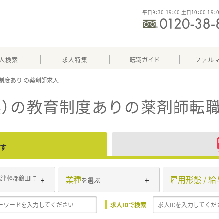
平日9：30-19：00 土日10：00-19：
人検索
求人特集
転職ガイド
ファル
制度あり
県）の教育制度あり
の薬剤師転職
す
業種
雇用形態 / 給
北津軽郡鶴田町
を選ぶ
求人IDで検索