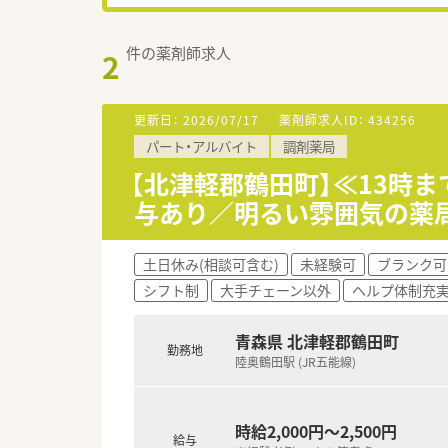
件の薬剤師求人
2
更新日：
2026/07/17
薬剤師求人ID：
434256
パート・アルバイト
調剤薬局
【北津軽郡鶴田町】≪13時
与あり／明るい雰囲気の薬
土日休み(相談可含む)
未経験可
ブランク可
シフト制
大手チェーン以外
ヘルプ体制充
青森県 北津軽郡鶴田町
勤務地
陸奥鶴田駅 (JR五能線)
時給2,000円～2,500円
給与