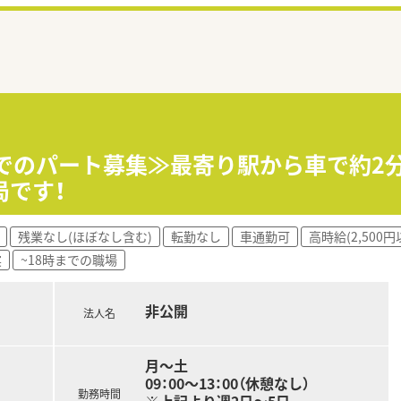
までのパート募集≫最寄り駅から車で約2
局です！
残業なし(ほぼなし含む)
転勤なし
車通勤可
高時給(2,500円
実
~18時までの職場
非公開
法人名
月～土
09：00～13：00（休憩なし）
勤務時間