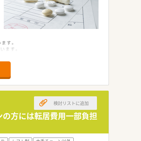
います。
います。
います。
業です。
しています。
います。
検討リストに追加
躍中です。
んでいます。
ーンの方には転居費用一部負担
ばかりです。
あり
シフト制
大手チェーン以外