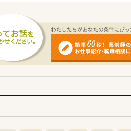
科を受けている診療所からの処方箋をメインで応需しています。
も通勤できる距離です。車通勤も勿論可能！
曜日。土曜は月1回程度お昼までの勤務がありますが基本的に週休
わたしたちがあなたの条件にぴっ
れており、「薬局」を訴求した作りになっています。
い配慮されながらお仕事されています。薬剤師として前向きに
／
仕事をしたい方！
たい方
方