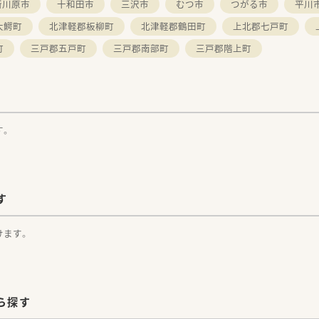
所川原市
十和田市
三沢市
むつ市
つがる市
平川
大鰐町
北津軽郡板柳町
北津軽郡鶴田町
上北郡七戸町
町
三戸郡五戸町
三戸郡南部町
三戸郡階上町
す。
す
けます。
ら探す