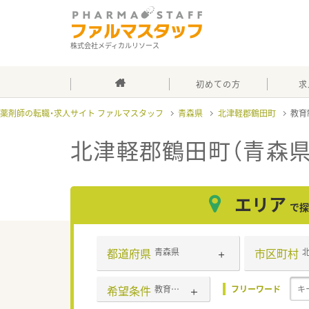
株式会社メディカルリソース
初めての方
求
薬剤師の転職・求人サイト ファルマスタッフ
青森県
北津軽郡鶴田町
教育
北津軽郡鶴田町（青森
エリア
で探
都道府県
市区町村
青森県
希望条件
教育制度あり
フリーワード