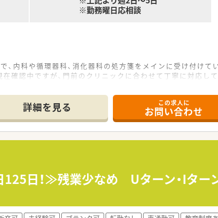
※上記より週2日～5日
※勤務曜日応相談
地で、内科や循環器科、消化器科の処方箋をメインに受け付けて
現在確認中ですが、門前のクリニックに合わせて丁寧に対応して
常勤4名とパート4名、調剤事務員が3名在籍して業務を行って
この求人に
詳細を見る
お問い合わせ
17店舗の調剤薬局を展開し、地域に深く根ざした運営を行う企
るサービスを提供し、地域の人々の幸福に貢献することを信念と
積極的に導入し、従業員がより働きやすい環境作りに力を注いで
理なく働きたい子育て世代や、扶養内での勤務を希望する方が活
フも在籍しており、周囲の丁寧なサポートを受けながら業務に励
日125日！≫残業少なめ Uターン・Iタ
割を全うしつつ、チームワークを大切にして明るく楽しく働く方
新卒可
未経験可
ブランク可
転勤なし
車通勤可
教育制度