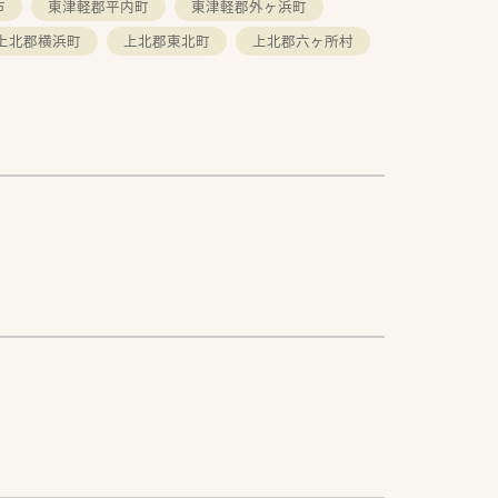
市
東津軽郡平内町
東津軽郡外ヶ浜町
上北郡横浜町
上北郡東北町
上北郡六ヶ所村