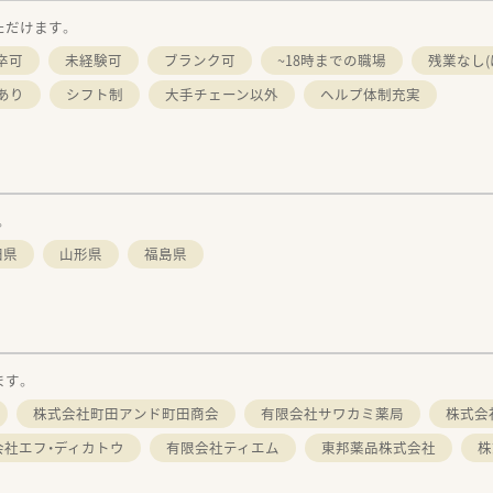
ただけます。
卒可
未経験可
ブランク可
~18時までの職場
残業なし(
あり
シフト制
大手チェーン以外
ヘルプ体制充実
。
田県
山形県
福島県
ます。
株式会社町田アンド町田商会
有限会社サワカミ薬局
株式会
会社エフ・ディカトウ
有限会社ティエム
東邦薬品株式会社
株