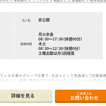
非公開
法人名
月火水金
08：30～17：30（休憩60分）
木土
勤務時間
08：30～12：30（休憩0分）
土曜出勤は月1回程度
している企業のグループ企業で、当法人として青森県に7店舗展
なえるよう、研修・教育だけではなくレクリエーションも充実し
みとして監査は二人体制で行ない、最後にもう一度自分でチェッ
この求人に
テム化を推進！≫
詳細を見る
お問い合わせ
を完備し、薬の発注や在庫管理の効率を良くしております。店舗
的かつ薬剤師の負担が少なくなるよう環境を整えています。