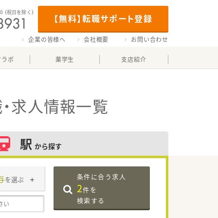
00
（祝日を除く）
【無料】転職サポート登録
企業の皆様へ
会社概要
お問い合わせ
マラボ
薬学生
支店紹介
・求人情報一覧
駅
から探す
条件に合う求人
与
を選ぶ
2
件を
検索する