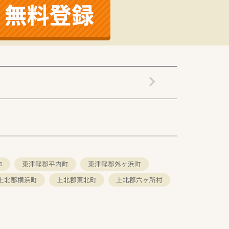
で業務に集中できます。
ーが集う温厚な職場です。
休めることができます。
市
東津軽郡平内町
東津軽郡外ヶ浜町
上北郡横浜町
上北郡東北町
上北郡六ヶ所村