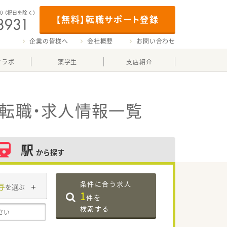
00
（祝日を除く）
【無料】転職サポート登録
企業の皆様へ
会社概要
お問い合わせ
マラボ
薬学生
支店紹介
転職・求人情報一覧
駅
から探す
条件に合う求人
与
を選ぶ
1
件を
検索する