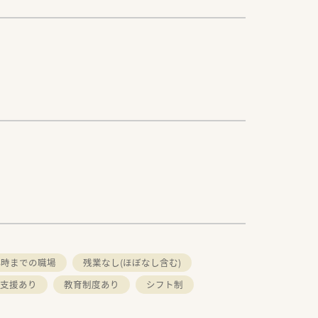
18時までの職場
残業なし(ほぼなし含む)
支援あり
教育制度あり
シフト制