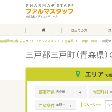
株式会社メディカルリソース
初めての方
求
薬剤師の転職・求人サイト ファルマスタッフ
青森県
三戸郡三戸町
年間休
三戸郡三戸町（青森県）
エリア
で探
都道府県
市区町村
青森県
希望条件
年間休日120日以上
フリーワード