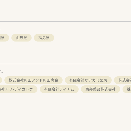
。
田県
山形県
福島県
す。
株式会社町田アンド町田商会
有限会社サワカミ薬局
株式会
会社エフ・ディカトウ
有限会社ティエム
東邦薬品株式会社
株