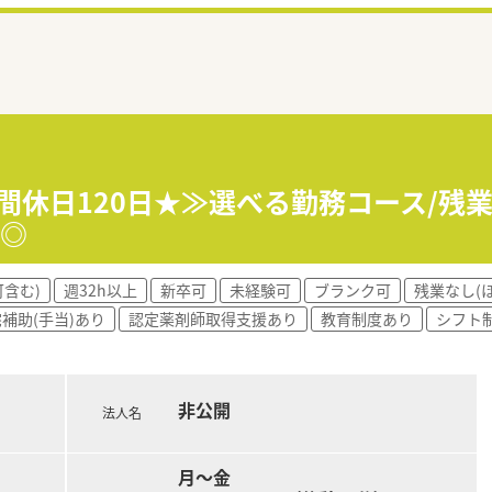
間休日120日★≫選べる勤務コース/残業
実◎
含む)
週32h以上
新卒可
未経験可
ブランク可
残業なし(
補助(手当)あり
認定薬剤師取得支援あり
教育制度あり
シフト
非公開
法人名
月～金