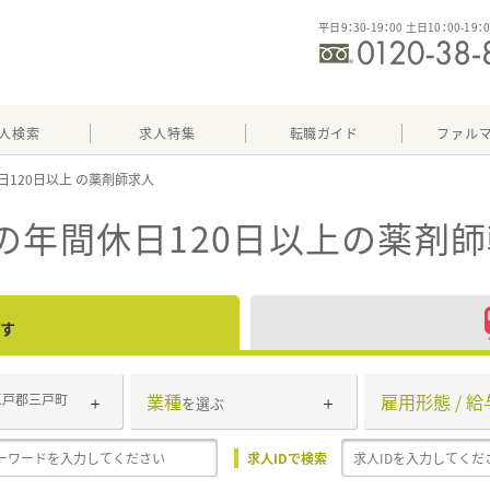
平日9：30-19：00 土日10：00-19：
人検索
求人特集
転職ガイド
ファル
日120日以上
の年間休日120日以上
の薬剤師
す
業種
雇用形態 / 給
三戸郡三戸町
を選ぶ
求人IDで検索