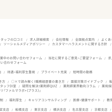
スタッフの口コミ
求人詳細検索
会社情報
全国拠点案内
よくあ
ソーシャルメディアポリシー
カスタマーハラスメントに関する方針
就業中のお問い合わせフォーム
当社に関するご意見・ご要望フォーム
求
問い合わせフォーム
向
待遇・福利厚生重視
プライベート充実
短時間の勤務
き方
○×で読み解く！職務経歴書の書き方
面接対策ガイドブック
タッフDI室
疑問を解決！薬剤師QUIZ
薬剤師業界動向コラム
薬局探
『ファルマラボ+（プラス）』
体制
福利厚生
キャリアコンサルティング
医療・健康サポート
教
宮支店
船橋支店
東京支店
横浜支店
名古屋支店
京都支店