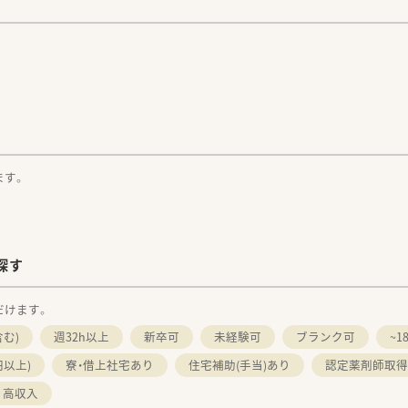
。
ます。
探す
だけます。
む)
週32h以上
新卒可
未経験可
ブランク可
~
円以上)
寮・借上社宅あり
住宅補助(手当)あり
認定薬剤師取得
高収入