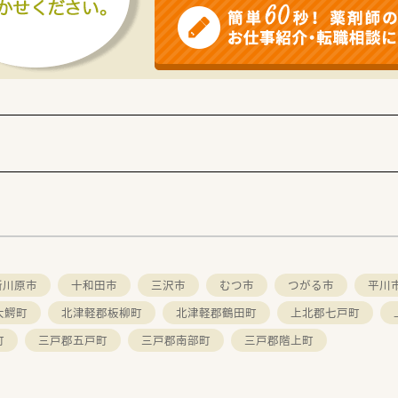
余るほど広く設計されており、整理整頓が行き届いた快適な空間
の事務スタッフ3名が在籍しており、落ち着いた年齢層のメンバ
た畳の部屋が用意されており、勤務の合間にもしっかりと身体を
所川原市
十和田市
三沢市
むつ市
つがる市
平川
大鰐町
北津軽郡板柳町
北津軽郡鶴田町
上北郡七戸町
町
三戸郡五戸町
三戸郡南部町
三戸郡階上町