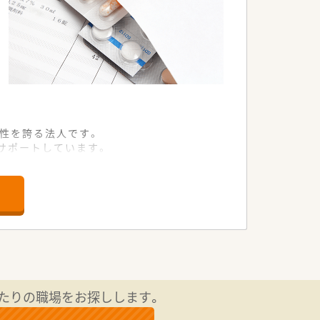
性を誇る法人です。
サポートしています。
修の体制が大きな魅力です。
の場所に位置しています。
の処方箋を扱っています。
です。
採用しています。
分単位で全額支給されます。
たりの職場をお探しします。
るため安心です。