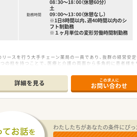
08：30～18：00（休憩60分）
土
09：00～13：00（休憩なし）
勤務時間
※1日8時間以内、週40時間以内のシ
フト制勤務
※１ヶ月単位の変形労働時間制勤務
のリースを行う大手チェーン薬局の一員であり、抜群の経営安定
2つの柱を持つことで、医療と介護の両面から多角的に患者様を
手チェーンだからこその充実した福利厚生制度や、手厚い教育研
この求人に
詳細を見る
お問い合わせ
ちらの店舗は、最寄りの青い森鉄道線三戸駅から徒歩15分ほど
複数科目を広範囲に応需しており、1日あたり30枚から60枚
を中心に受け付けており、多様な症例に触れて経験を積める環境
保されており、日曜日と祝日に加えてもう1日休めるシフト制を
満と非常に少なく、本社の徹底した勤怠管理により残業代も1
わたしたちがあなたの条件にぴっ
10日と高く、入社後3ヶ月で2日、半年後には10日が付与され