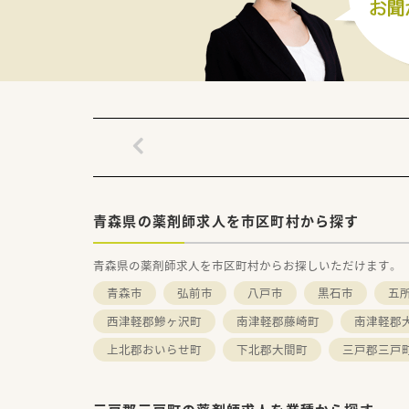
【職場環境と雰囲気】
■待合室や調剤室はスペースが
■男性の常勤薬剤師2名と女性
■休憩室には6畳間の広々とし
青森県の薬剤師求人を市区町村から探す
青森県の薬剤師求人を市区町村からお探しいただけます。
青森市
弘前市
八戸市
黒石市
五
西津軽郡鰺ヶ沢町
南津軽郡藤崎町
南津軽郡
上北郡おいらせ町
下北郡大間町
三戸郡三戸