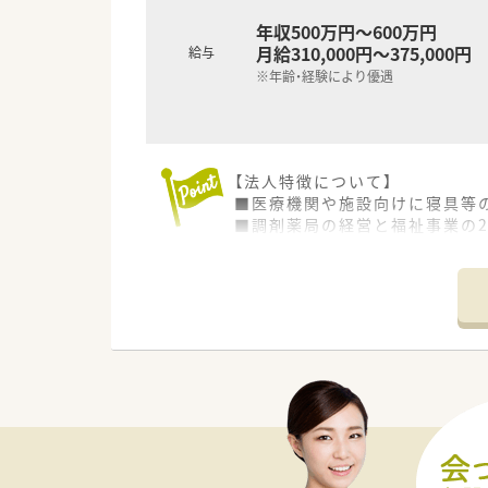
年収500万円～600万円
月給310,000円～375,000円
給与
※年齢・経験により優遇
【法人特徴について】
■医療機関や施設向けに寝具等
■調剤薬局の経営と福祉事業の
■全国規模で店舗を展開する大
【店舗情報と応需状況について】
■青森県三戸郡三戸町にあるこ
■内科や整形外科をはじめとする
■地域の基幹病院からの処方箋
【勤務実態について】
■年間の休日は120日水準が確
■残業時間は月平均で10時間未
■有給休暇の平均消化日数は年間