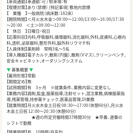
【車両通勤】車通勤：可 / 駐車場：有
【喫煙対策】あり（禁煙） [特記事項] 敷地内禁煙
【 業種 】一般病院（病床数：182床）
【開院時間】＜月火水木金＞
09
：
00
～
12
：
00/13
：
00
～
16
：
00/17
：
30
～
20
：
00 ＜土＞09：00～12：00
【 休日 】日曜日・祝日
【応需科目】内科
,
呼吸器科
,
循環器科
,
消化器科
,
外科
,
皮膚科
,
心療内
科
,
透析
,泌尿器科,整形外科,脳外科リウマチ科
【人員体制】薬剤師 常時3名～5名
【導入機器】電子カルテ
,
散剤（円盤）
,
散剤（
V
マス）
,
クリーンベンチ
,
安全キャビネット,オーダリングシステム
▼
募集概要
▼
【雇用形態】常勤
【期間定め】無
【試用期間】有 3ヶ月 ※就業条件、業務内容に変更なし
【業務内容】調剤
,
監査
,
服薬指導
,
注射セット
,
混注業務
,
病棟服薬指
導
,
残薬管理
,持参薬チェック,医薬品管理,DI業務
【就業時間】月火水木金土日祝
08
：
30
～
17
：
00
（休憩
60
分）,月火水
木金土日祝
12
：
00
～
20
：
30
（休憩
60
分）
★週の所定労働時間37時間30分 ★早番、遅番の
シフトで勤務
【残業時間】有 10時間/月平均