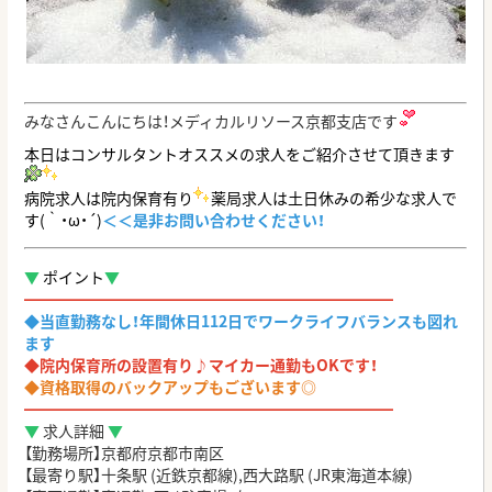
みなさんこんにちは！メディカルリソース京都支店です
本日はコンサルタントオススメの求人をご紹介させて頂きます
病院求人は院内保育有り
薬局求人は土日休みの希少な求人で
す(｀・ω・´)
＜＜是非お問い合わせください！
▼
ポイント
▼
━━━━━━━━━━━━━━━━━━━━━━━━
◆
当直勤務なし！年間休日112日でワークライフバランスも図れ
ます
◆院内保育所の設置有り♪マイカー通勤もOKです！
◆資格取得のバックアップもございます◎
━━━━━━━━━━━━━━━━━━━━━━━━
▼
求人詳細
▼
【勤務場所】京都府京都市南区
【最寄り駅】十条駅
(
近鉄京都線
),
西大路駅
(JR
東海道本線
)