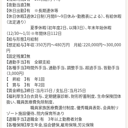
【夜勤当直】無
【休日出勤】有 ※長期連休等
【休日休暇】週休
2
日制（月間
8
～
9
日休み・勤務表による）、有給休暇
（法定通り）
夏季休暇（初年度
2
日、以降
3
日）、年末年始休暇
（
12/30
～
1/3
）※年間休日
112
日
【給与形態】月給制
【想定給与】年収：
350
万円～
480
万円 月給：
220,000
円～
300,000
円
【固定残業】無
【通勤手当】有 全額支給
【各種手当】時間外手当、通勤手当、調整手当、超過手当、皆勤手当
（
3,000
円）
【 昇給 】有 年
1
回
【 賞与 】有 年
2
回
【賃金締払】締日：当月
15
日
/
支払日：当月
25
日
【福利厚生】白衣貸与、定期健康診断、財形貯蓄制度、生命保険団体
扱い、職員医療費免除制度、
職員家族医療費還付制度、優秀職員表彰、会員制リ
ゾート施設優待、院内保育所あり
【退職手当】退職金：有
3
年以上勤務者対象
【各種保険】厚生年金
,
協会健保
,
雇用保険
,
労災保険