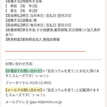
【各種手当】時間外手当等
【 昇給 】有 年
1
回
【 賞与 】有 年
2
回
【賃金締払】締日：当月末日
/
支払日：翌月
25
日
【退職手当】退職金：無
【賃金締払】締日：毎月末日 / 支払日：翌月10日
【各種保険】厚生年金
,
その他健保
,
雇用保険
,
労災保険
(
※加入条件
あり
)
【教育制度】薬剤師会加入
,
勉強会開催
━━━━━━━━━━━━━━━━━━━━━━━━
お問い合わせ方法：
【お電話での問い合わせ】
※『支店コラムを見て』とお伝え頂けま
すとスムーズです(´っ･ω･)っ
フリーダイヤル：0120-12-8931
【メールでの問い合わせ】
※『支店コラムを見て』と記載頂けます
とスムーズです(´っ･ω･)っ
メールアドレス：jpps-kt@nicho.co.jp