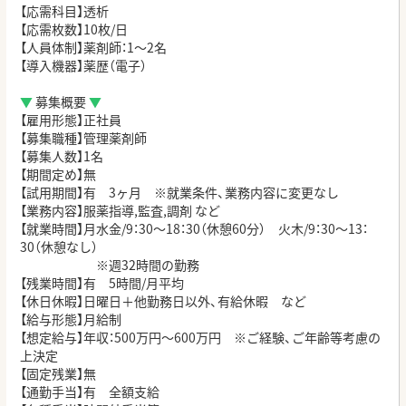
【応需科目】透析
【応需枚数】
10
枚
/
日
【人員体制】薬剤師：
1
～
2
名
【導入機器】薬歴（電子）
▼
募集概要
▼
【雇用形態】正社員
【募集職種】管理薬剤師
【募集人数】
1
名
【期間定め】無
【試用期間】有
3
ヶ月 ※就業条件、業務内容に変更なし
【業務内容】服薬指導
,
監査
,
調剤
など
【就業時間】月水金
/9
：
30
～
18
：
30
（休憩
60
分） 火木/9：
30
～
13
：
30
（休憩なし）
※週32時間の勤務
【残業時間】有
5
時間
/
月平均
【休日休暇】日曜日＋他勤務日以外、有給休暇 など
【給与形態】月給制
【想定給与】年収：
500
万円～
600
万円 ※ご経験、ご年齢等考慮の
上決定
【固定残業】無
【通勤手当】有 全額支給