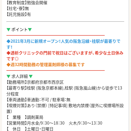
【教育制度】勉強会開催
【社宅・寮】無
【託児施設】有
▼
ポイント
▼
━━━━━━━━━━━━━━━━━━━━━━━━
◆
2021年3月に新規オープン！人気の阪急沿線・桂駅が最寄りで
す！
◆透析クリニックの門前で祝日はございますが、希少な土日休み
です◎
◆週32時間勤務の管理薬剤師様の募集です
━━━━━━━━━━━━━━━━━━━━━━━━
▼
求人詳細
▼
【勤務場所】京都府京都市西京区
【最寄り駅】桂駅 (阪急京都本線),桂駅 (阪急嵐山線)から徒歩で13
分程度
【車両通勤】車通勤：不可
/
駐車場：無
【喫煙対策】あり（禁煙） [特記事項] 敷地内禁煙（屋外に喫煙場所設
置）
【 業種 】調剤薬局
【営業時間】月水金
/9
：
30
～
18
：
30 火木/9：30～13：30
【 休日 】土曜日・日曜日