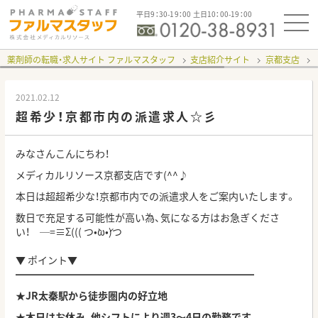
平日9：30-19：00 土日10：00-19：00
薬剤師の転職・求人サイト ファルマスタッフ
支店紹介サイト
京都支店
2021.02.12
超希少！京都市内の派遣求人☆彡
みなさんこんにちわ！
メディカルリソース京都支店です(^^♪
本日は超超希少な！京都市内での派遣求人をご案内いたします。
数日で充足する可能性が高い為、気になる方はお急ぎくださ
い！ ─=≡Σ((( つ•̀ω•́)つ
▼
ポイント
▼
━━━━━━━━━━━━━━━━━━━━━━━━
★JR太秦駅から徒歩圏内の好立地
★木日はお休み、他シフトにより週3～4日の勤務です