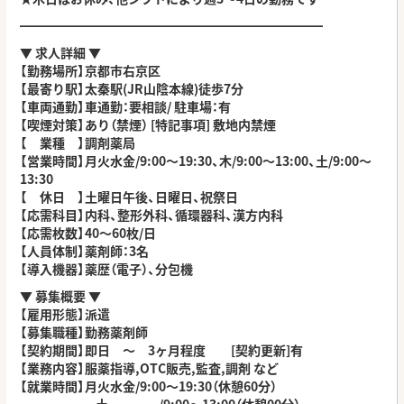
━━━━━━━━━━━━━━━━━━━━━━━━
▼ 求人詳細 ▼
【勤務場所】京都市右京区
【最寄り駅】太秦駅(JR山陰本線)徒歩7分
【車両通勤】車通勤：要相談/ 駐車場：有
【喫煙対策】あり（禁煙） [特記事項] 敷地内禁煙
【 業種 】調剤薬局
【営業時間】月火水金/9:00～19:30、
木/9:00～13:00、
土/9:00～
13:30
【 休日 】土曜日午後、日曜日、祝祭日
【応需科目】内科、整形外科、循環器科、漢方内科
【応需枚数】40～60枚/日
【人員体制】薬剤師：3名
【導入機器】薬歴（電子）、分包機
▼ 募集概要 ▼
【雇用形態】派遣
【募集職種】勤務薬剤師
【契約期間】即日 ～ 3ヶ月程度 [契約更新]有
【業務内容】服薬指導,OTC販売,監査,調剤 など
【就業時間】月火水金/9:00～19:30（休憩60分）