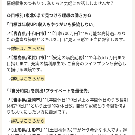
情報収集のつもりで、私たちと気軽にお話ししませんか？
🌰目標別！東北6県で見つける理想の働き方🌰
「目標は年収UP！収入もやりがいも妥協しない」
📍
【青森県/十和田市】
**【年収700万円】**も可能な高待遇。あな
たの豊富な経験とスキルを、目に見える形で正当に評価します。
→
詳細はこちらから
📍
【福島県/須賀川市】
**【安定の病院勤務】**で年収617万円まで
目指せます。充実の福利厚生で、ご自身のライフプランも安心し
て描ける環境です。
→
詳細はこちらから
「『自分時間』を創出！プライベートを最優先」
📍
【岩手県/盛岡市】
**【年間休日120日以上＆年間休日のうち長期
休暇20日】**という圧倒的な休日数。自分や家族との時間を何よ
りも大切にしたい方に最適です。
→
詳細はこちらから
📍
【山形県/山形市】
**【土日祝休み】**が叶う希少な求人です。週