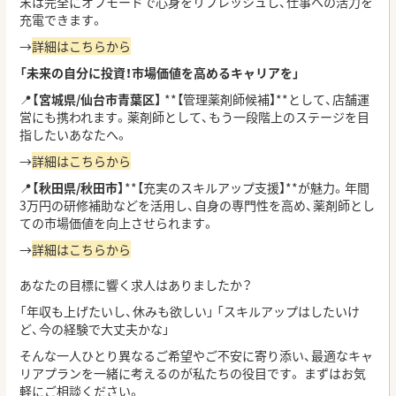
末は完全にオフモードで心身をリフレッシュし、仕事への活力を
充電できます。
→
詳細はこちらから
「未来の自分に投資！市場価値を高めるキャリアを」
📍
【宮城県/仙台市青葉区】
**【管理薬剤師候補】**として、店舗運
営にも携われます。薬剤師として、もう一段階上のステージを目
指したいあなたへ。
→
詳細はこちらから
📍
【秋田県/秋田市】
**【充実のスキルアップ支援】**が魅力。年間
3万円の研修補助などを活用し、自身の専門性を高め、薬剤師とし
ての市場価値を向上させられます。
→
詳細はこちらから
あなたの目標に響く求人はありましたか？
「年収も上げたいし、休みも欲しい」 「スキルアップはしたいけ
ど、今の経験で大丈夫かな」
そんな一人ひとり異なるご希望やご不安に寄り添い、最適なキャ
リアプランを一緒に考えるのが私たちの役目です。 まずはお気
軽にご相談ください。