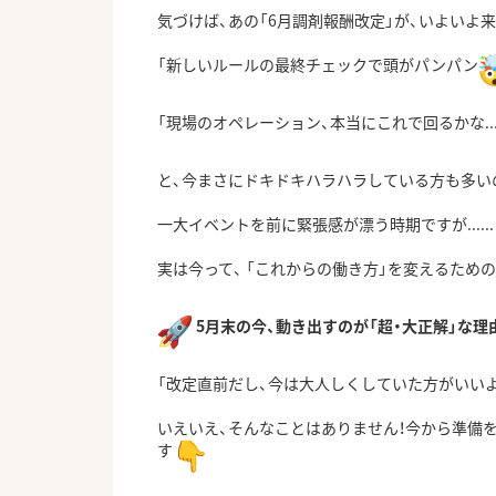
気づけば、あの「6月調剤報酬改定」が、
いよいよ来
「新しいルールの最終チェックで頭がパンパン
「現場のオペレーション、本当にこれで回るかな..
と、
今まさにドキドキハラハラしている方も多い
一大イベントを前に緊張感が漂う時期ですが......
実は今って、
「これからの働き方」を変えるための
5月末の今、動き出すのが「超・大正解」な理
「改定直前だし、今は大人しくしていた方がいいよね
いえいえ、そんなことはありません！今から準備
す