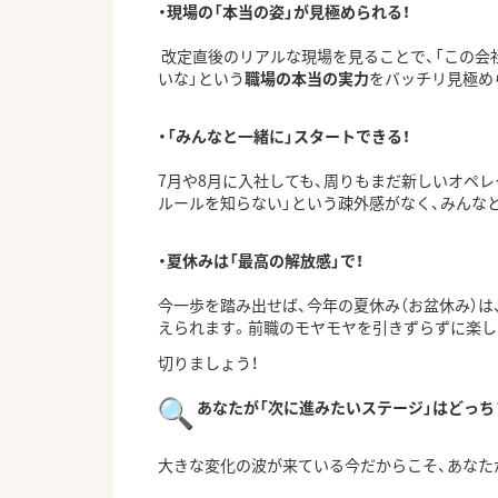
・現場の「本当の姿」が見極められる！
改定直後のリアルな現場を見ることで、「
この会
いな」という
職場の本当の実力
をバッ
チリ見極め
・「みんなと一緒に」スタートできる！
7月や8月に入社しても、
周りもまだ新しいオペレ
ルールを知らない」という疎外感がなく、
みんな
・夏休みは「最高の解放感」で！
今一歩を踏み出せば、今年の夏休み（お盆休み）は
えられます。
前職のモヤモヤを引きずらずに楽し
切りましょう！
あなたが「次に進みたいステージ」はどっち
大きな変化の波が来ている今だからこそ、
あなた