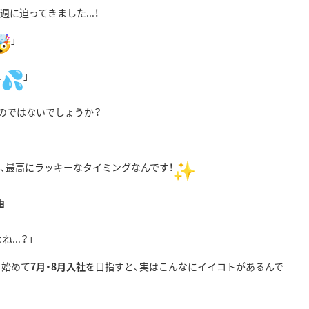
週に迫ってきました...！
」
.
」
のではないでしょうか
？
、
最高にラッキーなタイミングなんです！
由
...？」
を始めて
7月・
8月入社
を目指すと、実はこんなにイイコトがあるんで