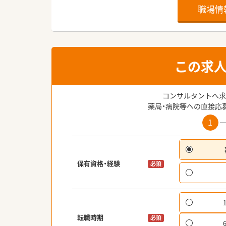
職場情
この求
コンサルタントへ求
薬局・病院等への直接応
1
保有資格・経験
必須
転職時期
必須