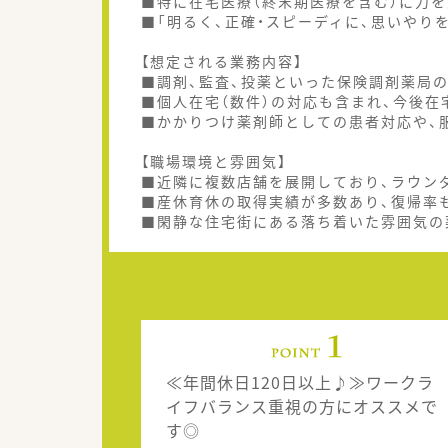
■特に在宅医療（終末期医療を含む）に力
■「明るく、正確・スピーディに、思いやり
【想定される業務内容】
■調剤、監査、投薬といった保険調剤薬局
■個人在宅（数件）の対応も含まれ、今後
■かかりつけ薬剤師としての患者対応や、
【職場環境と雰囲気】
■近隣に複数店舗を展開しており、ラウン
■産休育休の取得実績が多数あり、復帰率
■閑静な住宅街にある落ち着いた雰囲気の
≪年間休日120日以上♪≫ワークラ
イフバランス重視の方にオススメで
す◎