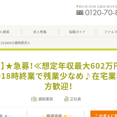
平日9：30-19：00 土日10：00-19：
人検索
求人特集
転職ガイド
ファル
：193806の薬剤師求人
】★急募！≪想定年収最大602万
18時終業で残業少なめ♪在宅
方歓迎！
調剤薬局
正社員
報
職場情報
この求人に