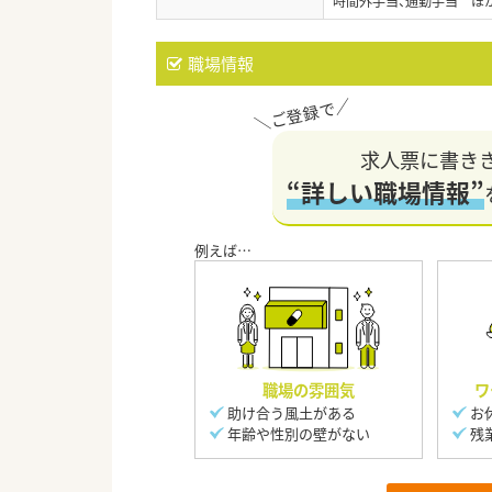
時間外手当、通勤手当 ほ
職場情報
求人票に書き
“詳しい職場情報”
職場の雰囲気
ワ
助け合う風土がある
お
年齢や性別の壁がない
残