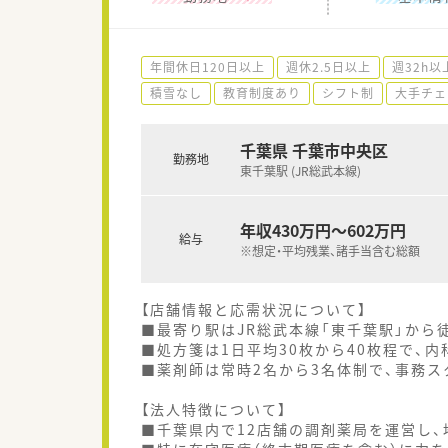
年間休日120日以上
週休2.5日以上
週32h以
積雪なし
教育制度あり
シフト制
大手チェ
千葉県 千葉市中央区
勤務地
東千葉駅 (JR総武本線)
年収430万円～602万円
給与
※想定・平均残業、諸手当含む総額
【店舗情報と応需状況について】
■最寄り駅はJR総武本線「東千葉駅」から
■処方箋は1日平均30枚から40枚程で、
■薬剤師は常時2名から3名体制で、事務ス
【法人特徴について】
■千葉県内で12店舗の調剤薬局を運営し