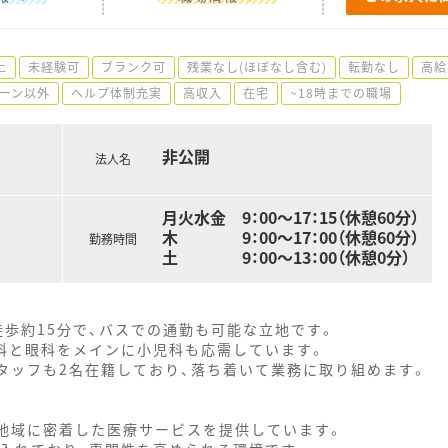
上
未経験可
ブランク可
残業なし(ほぼなし含む)
転勤なし
高給
ーン以外
ヘルプ体制充実
高収入
在宅
~18時までの職場
非公開
法人名
月火水金 9：00～17：15（休憩60分）
木 9：00～17：00（休憩60分）
勤務時間
土 9：00～13：00（休憩0分）
徒歩約15分で、バスでの通勤も可能な立地です。
内科と眼科をメインに小児科も応需しています。
タッフも2名在籍しており、落ち着いて業務に取り組めます。
、地域に密着した医療サービスを提供しています。