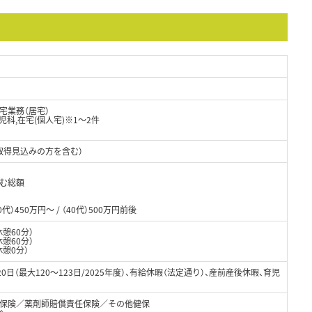
宅業務（居宅）
児科,在宅(個人宅)※1～2件
取得見込みの方を含む）
含む総額
0代）450万円～ / （40代）500万円前後
休憩60分）
憩60分）
憩0分）
0日（最大120～123日/2025年度）、有給休暇（法定通り）、産前産後休暇、育児
保険／薬剤師賠償責任保険／その他健保