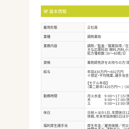
基本情報
雇用形態
正社員
業種
調剤薬局
業務内容
調剤／監査／服薬指導／在
主な応需科目：眼科,内科,小
処方箋枚数：30～40枚/日
資格
薬剤師免許をお持ちの方（
給与
年収430万円～602万円
※想定・平均残業、諸手当
【モデル年収】
（第二新卒）420万円～ / （3
勤務時間
月火水金 9：00～17：15（
木 9：00～17：00（休
土 9：00～13：00（休
休日
日祝＋ほか1日、年間休日12
休暇、年末年始休暇5日ほか
福利厚生諸手当
厚生年金／雇用保険／労災