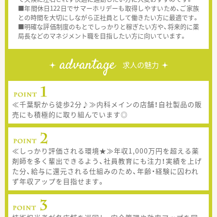
■年間休日122日でサマーホリデーも取得しやすいため、ご家族
との時間を大切にしながら正社員として働きたい方に最適です。
■明確な評価制度のもとでしっかりと稼ぎたい方や、将来的に薬
局長などのマネジメント職を目指したい方に向いています。
advantage
求人の魅力
≪千葉駅から徒歩2分♪≫内科メインの店舗！自社製品の販
売にも積極的に取り組んでいます◎
≪しっかり評価される環境★≫年収1,000万円を超える薬
剤師を多く輩出できるよう、社員教育にも注力！実績を上げ
た分、給与に還元される仕組みのため、年齢・経験に囚われ
ず年収アップを目指せます。