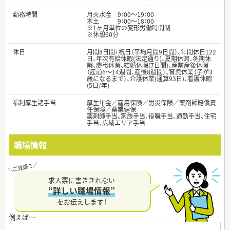
勤務時間
月火水金 9：00～19：00
木土 9：00～18：00
※1ヶ月単位の変形労働時間制
※休憩60分
休日
月間8日間+祝日（平均月間9日間）、年間休日122
日、年次有給休暇(法定通り)、夏期休暇、冬期休
暇、慶弔休暇、結婚休暇(7日間)、産前産後休暇
（産前6～14週間、産後8週間）、育児休業（子が3
歳になるまで）、介護休業(通算93日)、看護休暇
(5日/年)
福利厚生諸手当
厚生年金／雇用保険／労災保険／薬剤師賠償責
任保険／薬業健保
薬剤師手当、家族手当、役職手当、通勤手当、住宅
手当、広域エリア手当
職場情報
求人票に書ききれない
“詳しい職場情報”
をお伝えします！