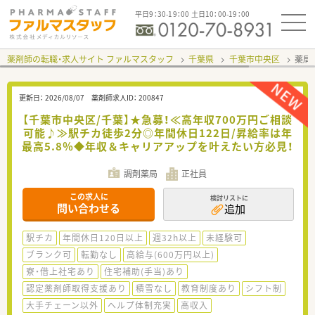
平日9：30-19：00 土日10：00-19：00
薬剤師の転職・求人サイト ファルマスタッフ
千葉県
千葉市中央区
薬局
更新日：
2026/08/07
薬剤師求人ID：
200847
【千葉市中央区/千葉】★急募！≪高年収700万円ご相談
可能♪≫駅チカ徒歩2分◎年間休日122日/昇給率は年
最高5.8％◆年収＆キャリアアップを叶えたい方必見！
調剤薬局
正社員
この求人に
検討リストに
問い合わせる
追加
駅チカ
年間休日120日以上
週32h以上
未経験可
ブランク可
転勤なし
高給与(600万円以上)
寮・借上社宅あり
住宅補助(手当)あり
認定薬剤師取得支援あり
積雪なし
教育制度あり
シフト制
大手チェーン以外
ヘルプ体制充実
高収入