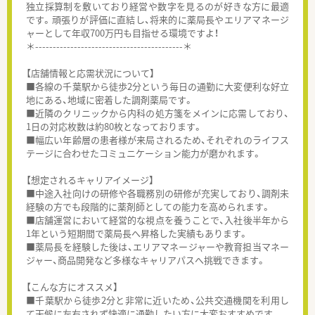
独立採算制を敷いており経営や数字を見るのが好きな方に最適
です。頑張りが評価に直結し、将来的に薬局長やエリアマネージ
ャーとして年収700万円も目指せる環境ですよ！
＊------------------------------------------＊
【店舗情報と応需状況について】
■各線の千葉駅から徒歩2分という毎日の通勤に大変便利な好立
地にある、地域に密着した調剤薬局です。
■近隣のクリニックから内科の処方箋をメインに応需しており、
1日の対応枚数は約80枚となっております。
■幅広い年齢層の患者様が来局されるため、それぞれのライフス
テージに合わせたコミュニケーション能力が磨かれます。
【想定されるキャリアイメージ】
■中途入社向けの研修や各職務別の研修が充実しており、調剤未
経験の方でも段階的に薬剤師としての能力を高められます。
■店舗運営において経営的な視点を養うことで、入社後半年から
1年という短期間で薬局長へ昇格した実績もあります。
■薬局長を経験した後は、エリアマネージャーや教育担当マネー
ジャー、商品開発など多様なキャリアパスへ挑戦できます。
【こんな方にオススメ】
■千葉駅から徒歩2分と非常に近いため、公共交通機関を利用し
て天候に左右されず快適に通勤したい方に大変おすすめです。