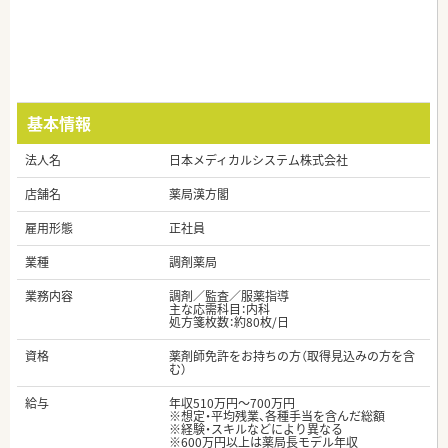
基本情報
法人名
日本メディカルシステム株式会社
店舗名
薬局漢方閣
雇用形態
正社員
業種
調剤薬局
業務内容
調剤／監査／服薬指導
主な応需科目：内科
処方箋枚数：約80枚/日
資格
薬剤師免許をお持ちの方（取得見込みの方を含
む）
給与
年収510万円～700万円
※想定・平均残業、各種手当を含んだ総額
※経験・スキルなどにより異なる
※600万円以上は薬局長モデル年収