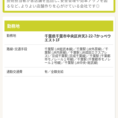
技術担当者が各店舗を巡回し、安全管理や効率アップを図
るなど、よりよい店舗作りを心がけている会社です◎
勤務地
勤務地
千葉県千葉市中央区弁天2-22-7かっぺウ
エスト1F
路線・交通手段
千葉駅 (JR総武本線)／千葉駅 (JR外房線)／千
葉駅 (JR内房線)／千葉駅 (JR成田エクスプレ
ス)／京成千葉駅 (京成千葉線)／千葉駅 (千葉都
市モノレール１号線)／千葉駅 (千葉都市モノレ
ール２号線)／千葉駅 (JR中央・総武線)
通勤交通費
有／全額支給