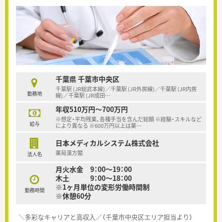
千葉県 千葉市中央区
千葉駅 (JR総武本線)／千葉駅 (JR外房線)／千葉駅 (JR内房
勤務地
線)／千葉駅 (JR成田
…
年収510万円～700万円
※想定・平均残業、各種手当を含んだ総額 ※経験・スキルなど
給与
により異なる ※600万円以上は薬
…
日本メディカルシステム株式会社
薬局漢方閣
法人名
月火水金 9：00～19：00
木土 9：00～18：00
※1ヶ月単位の変形労働時間制
勤務時間
※休憩60分
＼多彩なキャリアと高収入／（千葉市中央区エリア担当より）