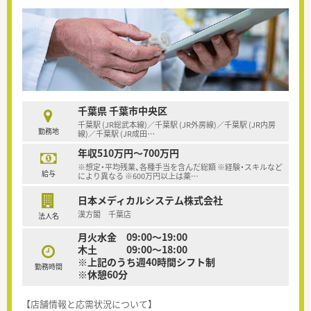
千葉県 千葉市中央区
千葉駅 (JR総武本線)／千葉駅 (JR外房線)／千葉駅 (JR内房
勤務地
線)／千葉駅 (JR成田
…
年収510万円～700万円
※想定・平均残業、各種手当を含んだ総額 ※経験・スキルなど
給与
により異なる ※600万円以上は薬
…
日本メディカルシステム株式会社
漢方閣 千葉店
法人名
月火水金 09:00～19:00
木土 09:00～18:00
※上記のうち週40時間シフト制
勤務時間
※休憩60分
【店舗情報と応需状況について】