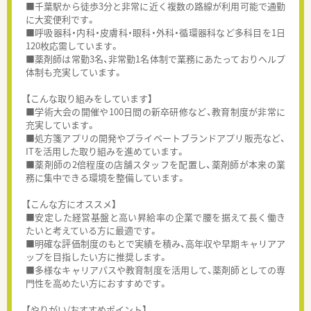
■千葉駅から徒歩3分と非常に近く複数の路線が利用可能で通勤
に大変便利です。
■呼吸器科・内科・皮膚科・眼科・外科・循環器科など多科目を1日
120枚応需しています。
■薬剤師は常勤3名、非常勤1名体制で業務にあたっておりヘルプ
体制も充実しています。
【こんな取り組みをしています】
■学術大会の開催や100日間の新卒研修など、教育制度が非常に
充実しています。
■処方箋アプリの開発やプライベートブランドアプリ販売など、
ITを活用した取り組みを進めています。
■薬剤師の2倍程度の店舗スタッフを配置し、薬剤師が本来の業
務に集中できる環境を整備しています。
【こんな方にオススメ】
■安定した経営基盤と高い昇給率の企業で腰を据えて長く働き
たいと考えている方に最適です。
■明確な評価制度のもとで実績を積み、高年収や早期キャリアア
ップを目指したい方に推奨します。
■多様なキャリアパスや教育制度を活用して、薬剤師としての専
門性を高めたい方におすすめです。
【やりがい/おすすめポイント】