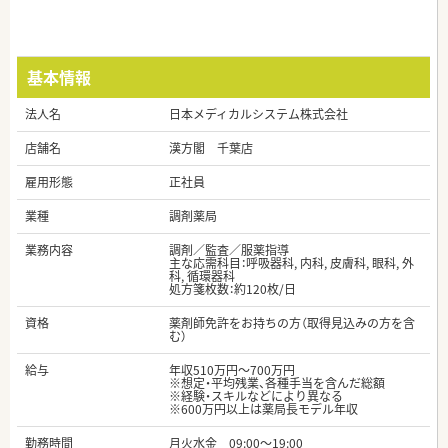
基本情報
法人名
日本メディカルシステム株式会社
店舗名
漢方閣 千葉店
雇用形態
正社員
業種
調剤薬局
業務内容
調剤／監査／服薬指導
主な応需科目：呼吸器科, 内科, 皮膚科, 眼科, 外
科, 循環器科
処方箋枚数：約120枚/日
資格
薬剤師免許をお持ちの方（取得見込みの方を含
む）
給与
年収510万円～700万円
※想定・平均残業、各種手当を含んだ総額
※経験・スキルなどにより異なる
※600万円以上は薬局長モデル年収
勤務時間
月火水金 09:00～19:00