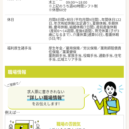
木土 09:00～18:00
※上記のうち週40時間シフト制
※休憩60分
休日
月間8日間+祝日（平均月間9日間）、年間休日122
日、年次有給休暇(法定通り)、夏期休暇、冬期休
暇、慶弔休暇、結婚休暇(7日間)、産前産後休暇
（産前6～14週間、産後8週間）、育児休業（子が3
歳になるまで）、介護休業(通算93日)、看護休暇
(5日/年)
福利厚生諸手当
厚生年金／雇用保険／労災保険／薬剤師賠償責
任保険／薬業健保
薬剤師手当、家族手当、役職手当、通勤手当、住宅
手当、広域エリア手当
職場情報
求人票に書ききれない
“詳しい職場情報”
をお伝えします！
職場の雰囲気