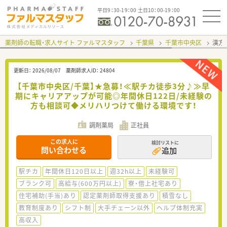
平日9：30-19：00 土日10：00-19：00
薬剤師の転職・求人サイト ファルマスタッフ
千葉県
千葉市中央区
漢方
更新日：
2026/08/07
薬剤師求人ID：
24804
【千葉市中央区/千葉】★急募！≪駅チカ徒歩3分♪≫早
期にキャリアアップが可能◎年間休日122日/未経験の
方も相談可◆メリハリつけて働ける環境です！
調剤薬局
正社員
この求人に
検討リストに
問い合わせる
追加
駅チカ
年間休日120日以上
週32h以上
未経験可
ブランク可
高給与(600万円以上)
寮・借上社宅あり
住宅補助(手当)あり
認定薬剤師取得支援あり
積雪なし
教育制度あり
シフト制
大手チェーン以外
ヘルプ体制充実
高収入