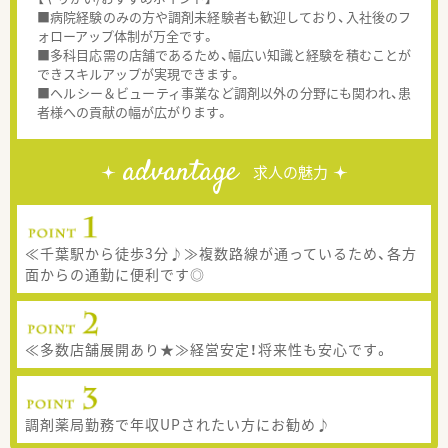
■病院経験のみの方や調剤未経験者も歓迎しており、入社後のフ
ォローアップ体制が万全です。
■多科目応需の店舗であるため、幅広い知識と経験を積むことが
できスキルアップが実現できます。
■ヘルシー＆ビューティ事業など調剤以外の分野にも関われ、患
者様への貢献の幅が広がります。
advantage
求人の魅力
≪千葉駅から徒歩3分♪≫複数路線が通っているため、各方
面からの通勤に便利です◎
≪多数店舗展開あり★≫経営安定！将来性も安心です。
調剤薬局勤務で年収UPされたい方にお勧め♪