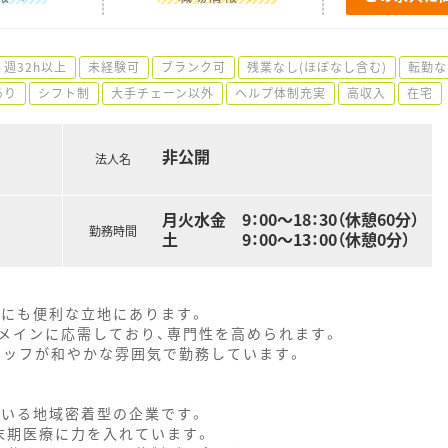
週32h以上
未経験可
ブランク可
残業なし(ほぼなし含む)
転勤な
あり
シフト制
大手チェーン以外
ヘルプ体制充実
高収入
在宅
非公開
法人名
月火水金 9：00～18：30（休憩60分）
勤務時間
土 9：00～13：00（休憩0分）
勤にも便利な立地にあります。
メインに応需しており、専門性を高められます。
スタッフが和やかな雰囲気で勤務しています。
ている地域密着型の企業です。
末期医療に力を入れています。