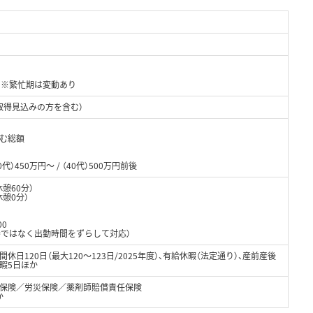
日 ※繁忙期は変動あり
取得見込みの方を含む）
含む総額
0代）450万円～ / （40代）500万円前後
休憩60分）
憩0分）
00
。遅番ではなく出勤時間をずらして対応）
休日120日（最大120～123日/2025年度）、有給休暇（法定通り）、産前産後
暇5日ほか
保険／労災保険／薬剤師賠償責任保険
か