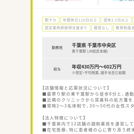
駅チカ
年間休日120日以上
週休2.5日以上
認定薬剤師取得支援あり
積雪なし
教育制度
千葉県 千葉市中央区
勤務地
東千葉駅 (JR総武本線)
年収430万円～602万円
給与
※想定・平均残業、諸手当含む総額
【店舗情報と応需状況について】
■最寄り駅の東千葉駅から徒歩8分と、通
■近隣のクリニックから耳鼻科の処方箋を
■常時2～3名体制で、30～50代の女性
【法人特徴について】
■千葉県内で12店舗の調剤薬局を運営し
■在宅医療、特に患者様の心に寄り添う終