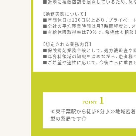
■近隣に複数店舗を展開しているため、急
【勤務実態について】
■年間休日は120日以上あり、プライベー
■全社の平均残業時間は月7時間程度と、
■有給休暇取得率は70%で、希望休も相談
【想定される業務内容】
■保険調剤業務全般として、処方箋監査や
■耳鼻科領域の知識を深めながら、患者様
■ご希望や適性に応じて、今後さらに重要
≪東千葉駅から徒歩8分♪≫地域密着
型の薬局です◎