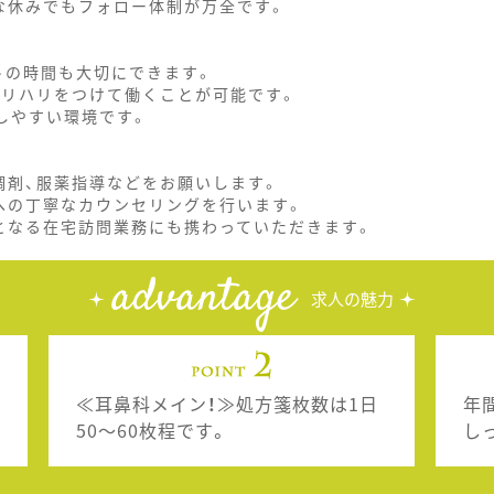
な休みでもフォロー体制が万全です。
トの時間も大切にできます。
メリハリをつけて働くことが可能です。
しやすい環境です。
調剤、服薬指導などをお願いします。
への丁寧なカウンセリングを行います。
となる在宅訪問業務にも携わっていただきます。
advantage
求人の魅力
≪耳鼻科メイン！≫処方箋枚数は1日
年
50～60枚程です。
し