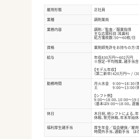
雇用形態
正社員
業種
調剤薬局
業務内容
調剤／監査／服薬指導
主な応需科目：耳鼻科
処方箋枚数：50～60枚/
資格
薬剤師免許をお持ちの方（
給与
年収430万円～602万円
※想定・平均残業、諸手当
【モデル年収】
（第二新卒）420万円～ / （3
勤務時間
月火水金 9：00～18：30（
土 9：00～13：00（休
【シフト例】
9：00～18：00、10：00～19：
（基本は9：00～18：00
休日
木日祝、他シフトによる、年間
休暇、育児休暇、年末年始休
福利厚生諸手当
厚生年金／協会健保／雇用
時間外手当、通勤手当 ほ