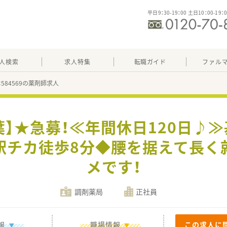
平日9：30-19：00 土日10：00-19：
人検索
求人特集
転職ガイド
ファル
：584569の薬剤師求人
葉】★急募！≪年間休日120日♪≫
駅チカ徒歩8分◆腰を据えて長く
メです！
調剤薬局
正社員
報
職場情報
この求人に