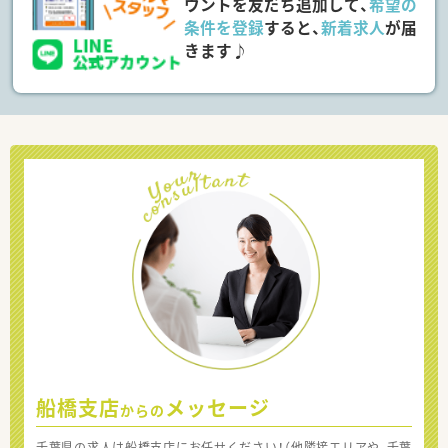
ウントを友だち追加して、
希望の
条件を登録
すると、
新着求人
が届
きます♪
船橋支店
メッセージ
からの
千葉県の求人は船橋支店にお任せください！（他隣接エリアや、千葉