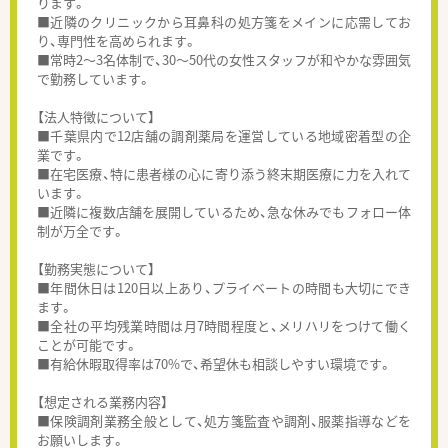
ります。
■近隣のクリニックから耳鼻科の処方箋をメインに応需してお
り、専門性を高められます。
■常時2～3名体制で、30～50代の女性スタッフが和やかな雰囲気
で勤務しています。
【法人特徴について】
■千葉県内で12店舗の調剤薬局を運営している地域密着型の企
業です。
■在宅医療、特に患者様の心に寄り添う終末期医療に力を入れて
います。
■近隣に複数店舗を展開しているため、急な休みでもフォロー体
制が万全です。
【勤務実態について】
■年間休日は120日以上あり、プライベートの時間も大切にでき
ます。
■全社の平均残業時間は月7時間程度と、メリハリをつけて働く
ことが可能です。
■有給休暇取得率は70%で、希望休も相談しやすい環境です。
【想定される業務内容】
■保険調剤業務全般として、処方箋監査や調剤、服薬指導などを
お願いします。