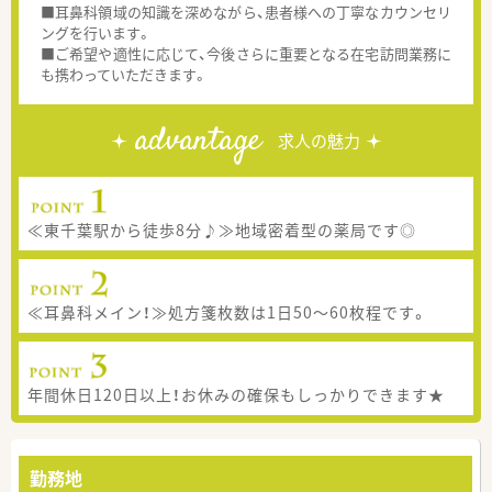
■耳鼻科領域の知識を深めながら、患者様への丁寧なカウンセリ
ングを行います。
■ご希望や適性に応じて、今後さらに重要となる在宅訪問業務に
も携わっていただきます。
advantage
求人の魅力
≪東千葉駅から徒歩8分♪≫地域密着型の薬局です◎
≪耳鼻科メイン！≫処方箋枚数は1日50～60枚程です。
年間休日120日以上！お休みの確保もしっかりできます★
勤務地