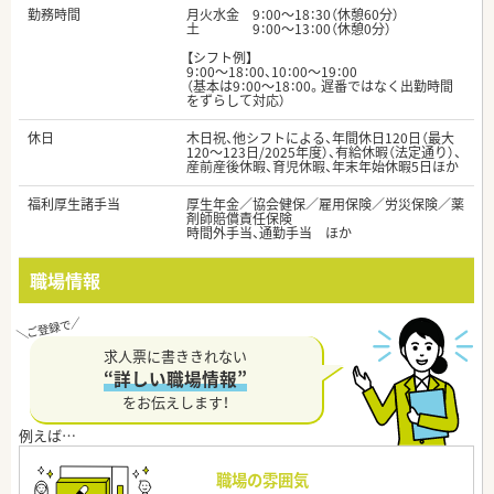
勤務時間
月火水金 9：00～18：30（休憩60分）
土 9：00～13：00（休憩0分）
【シフト例】
9：00～18：00、10：00～19：00
（基本は9：00～18：00。遅番ではなく出勤時間
をずらして対応）
休日
木日祝、他シフトによる、年間休日120日（最大
120～123日/2025年度）、有給休暇（法定通り）、
産前産後休暇、育児休暇、年末年始休暇5日ほか
福利厚生諸手当
厚生年金／協会健保／雇用保険／労災保険／薬
剤師賠償責任保険
時間外手当、通勤手当 ほか
職場情報
求人票に書ききれない
“詳しい職場情報”
をお伝えします！
職場の雰囲気