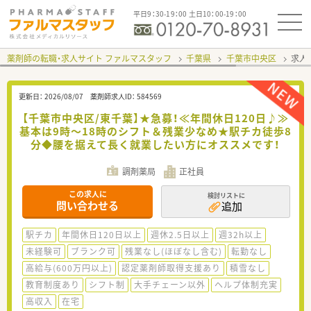
平日9：30-19：00 土日10：00-19：00
薬剤師の転職・求人サイト ファルマスタッフ
千葉県
千葉市中央区
求人I
更新日：
2026/08/07
薬剤師求人ID：
584569
【千葉市中央区/東千葉】★急募！≪年間休日120日♪≫
基本は9時～18時のシフト＆残業少なめ★駅チカ徒歩8
分◆腰を据えて長く就業したい方にオススメです！
調剤薬局
正社員
この求人に
検討リストに
問い合わせる
追加
駅チカ
年間休日120日以上
週休2.5日以上
週32h以上
未経験可
ブランク可
残業なし(ほぼなし含む)
転勤なし
高給与(600万円以上)
認定薬剤師取得支援あり
積雪なし
教育制度あり
シフト制
大手チェーン以外
ヘルプ体制充実
高収入
在宅