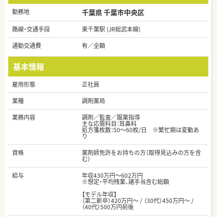
勤務地
千葉県 千葉市中央区
路線・交通手段
東千葉駅 (JR総武本線)
通勤交通費
有／全額
基本情報
雇用形態
正社員
業種
調剤薬局
業務内容
調剤／監査／服薬指導
主な応需科目：耳鼻科
処方箋枚数：50～60枚/日 ※繁忙期は変動あ
り
資格
薬剤師免許をお持ちの方（取得見込みの方を含
む）
給与
年収430万円～602万円
※想定・平均残業、諸手当含む総額
【モデル年収】
（第二新卒）420万円～ / （30代）450万円～ /
（40代）500万円前後