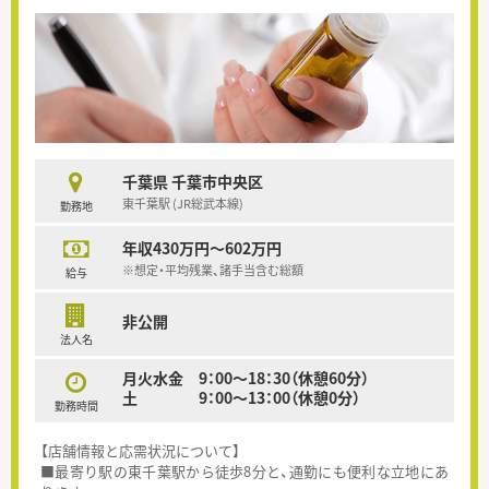
千葉県 千葉市中央区
東千葉駅 (JR総武本線)
勤務地
年収430万円～602万円
※想定・平均残業、諸手当含む総額
給与
非公開
法人名
月火水金 9：00～18：30（休憩60分）
土 9：00～13：00（休憩0分）
勤務時間
【店舗情報と応需状況について】
■最寄り駅の東千葉駅から徒歩8分と、通勤にも便利な立地にあ