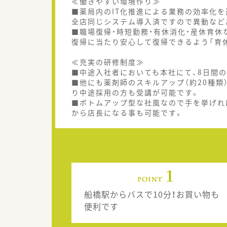
≪働きやすい環境作り≫
■薬局内のIT化推進による業務の効率化を
全店同じシステム導入済ですので異動など
■職場復帰・時短勤務・有休消化・産休育休
復帰に当たり安心して復帰できるよう「育
≪充実の研修制度≫
■中途入社者においても本社にて、8日間
■他にも薬剤師のスキルアップ（約20種類
り中途採用の方も受講が可能です。
■ボトムアップ型な社風なので手を挙げれ
から店長になる事も可能です。
船橋駅からバスで10分！お買い物も
便利です