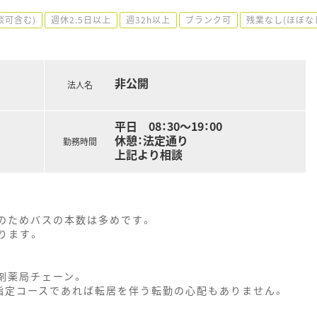
談可含む)
週休2.5日以上
週32h以上
ブランク可
残業なし(ほぼな
非公開
法人名
平日 08：30～19：00
休憩：法定通り
勤務時間
上記より相談
。
前のためバスの本数は多めです。
ります。
剤薬局チェーン。
指定コースであれば転居を伴う転勤の心配もありません。