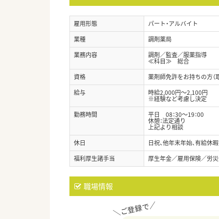
雇用形態
パート・アルバイト
業種
調剤薬局
業務内容
調剤／監査／服薬指導
≪科目≫ 総合
資格
薬剤師免許をお持ちの方（
給与
時給2,000円～2,100円
※経験など考慮し決定
勤務時間
平日 08：30～19：00
休憩：法定通り
上記より相談
休日
日祝、他年末年始、有給休暇
福利厚生諸手当
厚生年金／雇用保険／労災
職場情報