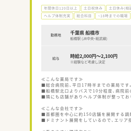
年間休日120日以上
土日祝休み
土日休み(相
ヘルプ体制充実
総合科目
~18時までの職場
千葉県 船橋市
勤務地
船橋駅 (JR中央・総武線)
時給2,000円～2,100円
給与
※経験など考慮し決定
≪こんな薬局です≫
■総合病院前、平日17時半までの薬局です
■船橋駅北口よりバスで10分程度、病院
■隣にも店舗がありヘルプ体制が整ってお
≪こんな会社です≫
■首都圏を中心に約150店舗を展開する調
■ドミナント展開をしているので、エリア