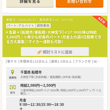
詳細を見る
お問い合わせ
1日の処方箋枚数は1日40～50枚程、薬剤師は正社員2名が在籍
しております。
■ラスト20：00まで勤務できる方を募集します。1日4時間～、週
2日～勤務できる方是非お問い合わせください。
更新日：
2026/08/07
薬剤師求人ID：
193769
17：00以降は時給2,500円までご相談可、高時給で働きたい方必
見の希少なパート枠です。
パート・アルバイト
調剤薬局
＊急募＊【船橋市/東船橋・大神宮下】≪17：00以降は時給
＜こんな会社です＞
3,080円♪≫希少な好条件パート！月金土の週3日勤務でき
■1935年創業、調剤薬局・調剤併設型ドラッグストア・ドラッグ
る方大募集◎マイカー通勤も可能！
ストアの3つの業態で店舗を展開しております。
■大学病院、総合病院門前からクリニックモールや駅中店舗な
検討リストに追加
ど、バリエーションのある店舗展開をしており、様々な経験を積
むことができます。
■調剤専門薬剤師、併設店勤務、OTC販売専従と勤務先のご相談
駅チカ
年間休日120日以上
週休2.5日以上
ブランク可
Ｗワーク可
が可能で、入社後の変更も柔軟にご対応いただけます◎
■1人当たりの処方箋枚数は平均20枚以下の店舗が多く、投薬に
千葉県 船橋市
もしっかりと時間が掛けられる環境がございます。
大神宮下駅 (京成本線)／東船橋駅 (JR中央・総武線)
勤務地
＜社風・教育体制＞
時給2,080円～2,500円
■人事異動は無理な配置はなく、相談の中で決めれる社風がござ
※基本時給2,080円 ※17：00以降、時給3,080円（1,000円アップ） ※土
います！
給与
曜日、
…
■年1回の上長との面談があり、相談しやすい環境です♪
月金
■社内専門資格や薬剤師様向けe－ラーニングなどもあるため、
9：00～12：30/15：00～18：30
勉強のできる環境も整っています◎
土
■中途入社の方にはOJT研修が基本！