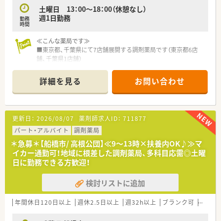
土曜日 13：00～18：00（休憩なし）
週1日勤務
勤務
時間
≪こんな薬局です≫
■東京都、千葉県にて7店舗展開する調剤薬局です（東京都6店
舗、千葉県1店舗）
■船橋駅より徒歩圏内、JR線、東武野田線、京成線と複数路線で
ご通勤可能です。
詳細を見る
お問い合わせ
ショッピングセンター内に店舗がございます。待ち時間にお買
い物に行かれる患者様も多く、お仕事帰りのお買い物にも便利で
す♪
■薬剤師10名以上在籍、1日の処方箋枚数は100～320枚/日程、
更新日：
2026/08/07
薬剤師求人ID：
711877
内科、耳鼻咽喉科、形成外科を主に幅広く応需しております。
パート・アルバイト
調剤薬局
≪職場環境≫
＊急募＊【船橋市/ 高根公団】≪9～13時×扶養内OK♪≫マ
■1人当たりの処方枚数20～30枚の人員配置をしており、きちん
イカー通勤可！地域に根差した調剤薬局、多科目応需◎土曜
と服薬指導ができる環境が整っております。
日に勤務できる方歓迎！
■月の残業時間は全社平均0～10時間程度
■全店舗に、薬剤鑑査システム(鑑査レンジ)導入。調剤した薬剤
検討リストに追加
を装置内に入れ、レセコンに処方入力したものとの一致が画像で
判断されます。調剤ミスが非常に起こりにくいです。
■在庫医薬品数は1,800品目ほど。新薬が多いため、日々勉強に
年間休日120日以上
週休2.5日以上
週32h以上
ブランク可
Ｗワー
なる環境です。