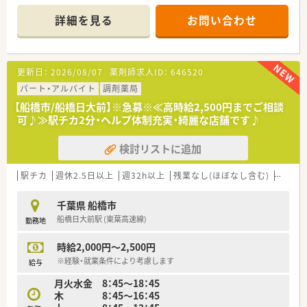
■大学病院、総合病院門前からクリニックモールや駅中店舗な
ど、バリエーションのある店舗展開をしており、様々な経験を積
詳細を見る
お問い合わせ
むことができます。
■調剤専門薬剤師、併設店勤務、OTC販売専従と勤務先のご相談
が可能で、入社後の変更も柔軟にご対応いただけます◎
■1人当たりの処方箋枚数は平均20枚以下の店舗が多く、投薬に
更新日：
2026/08/07
薬剤師求人ID：
646520
もしっかりと時間が掛けられる環境がございます。
■パートの方は週20時間勤務から社会保険加入可能です。
パート・アルバイト
調剤薬局
【船橋市/船橋日大前】※急募※≪高時給2,500円までご相談
可♪≫駅チカ2分・ヘルプ体制充実・綺麗な店舗です♪
検討リストに追加
駅チカ
週休2.5日以上
週32h以上
残業なし(ほぼなし含む)
転勤な
千葉県 船橋市
船橋日大前駅 (東葉高速線)
勤務地
時給2,000円～2,500円
※経験・就業条件により考慮します
給与
月火水金 8：45～18：45
木 8：45～16：45