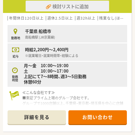
検討リストに追加
年間休日120日以上
週休2.5日以上
週32h以上
残業なし(ほぼなし含む)
千葉県 船橋市
南船橋駅 (JR京葉線)
勤務地
時給2,200円～2,400円
※就業曜日・就業時間帯・経験による
給与
月～金 10：00～19：00
土 10：00～17：00
上記にて7～8時間、週3～5日勤務
勤務
時間
休憩60分
≪こんな会社です≫
■東証プライム上場のグル―プ会社です。
グル―プで1000店舗以上、千葉県・東京都・埼玉県を中心に店舗
を展開しております。
■駅前・市街地に集中的に出店しています。
詳細を見る
お問い合わせ
■ドラッグストア系列の会社ですが、調剤・OTCは完全に別採用
なため、いずれかに特化してお仕事いただけます。
■安全性を重視して、1人薬剤師の店舗はありません。