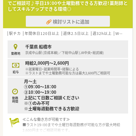
でご相談可♪平日19：00や土曜勤務できる方歓迎！薬剤師と
超えた分は、すべて残業となります。
してスキルアップできる環境◎
■年間休日は123日ございます。夏季休暇3日、冬期休暇5日ござ
います。
検討リストに追加
■育児休暇は最大3歳まで、時短勤務は小学校1年生終了時まで
適用となりますので、子育て中の薬剤師様には非常に働きやすい
職場です。
駅チカ
年間休日120日以上
週休2.5日以上
週32h以上
Ｗワーク可
■財形貯蓄や持株会など、大手ならではの福利厚生も充実してい
ます。
千葉県 船橋市
■昇進にも中途入社のハンデは一切なし！頑張りをきちんと評価
京成中山駅 (京成本線)／下総中山駅 (JR中央・総武線)
勤務地
してくれます。
時給2,000円～2,600円
※就業曜日・就業時間帯・経験による
給与
※ラストまでや土曜勤務可能な方は最大2,600円ご相談可
月～土
①09：00～18：00
②10：00～19：00
上記にて日数ご相談ください
勤務
時間
※①のみ不可
※土曜毎週勤務できる方歓迎
≪こんな働き方が可能です≫
■ラスト19：00までや土曜日毎週勤務が可能な方が最大時給
2,600円までご相談可能です。
■Wワークも可能！