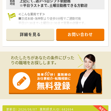
上記にて、週3～5日シフト制勤務
勤務
時間
※平日ラストまで、土曜日勤務できる方歓迎
≪こんな薬局です≫
■京成本線・海神駅より徒歩5分程でご通勤可能
平日17：30まで・土曜日12：30まで営業の店舗です。
■薬剤師は常時9～10名在籍。
在宅メインの店舗で、個人宅250件程度を対応しております。
詳細を見る
お問い合わせ
■無菌調剤室完備しております。
≪こんな会社です≫
■創業70年、古くから地元で愛されている、地域密着型の薬局で
す。全店船橋市内に展開しており、遠方への異動がありませんの
わたしたちがあなたの条件にぴった
で、腰を据えて長く働けます。
りの職場をお探しします。
■地域の方の介護・医療のトータルサポートを目指す会社です。
市内各地で認知症の人やその家族、地域住民が交流できるイベン
トを開催しております。
■在宅という言葉が一般的になる前から在宅業務に力を入れて
取り組んできており、経験・専門力・実績のある薬局です。
2021年には在宅専門店がオープン。2店舗で無菌調剤室を設置し
ております。
■全店舗のカウンターに透明なビニールカーテンを設置してお
り、飛沫感染防止を行っております。
■無菌・輸液・麻薬など幅広く対応しております。
更新日：
2026/08/07
薬剤師求人ID：
682694