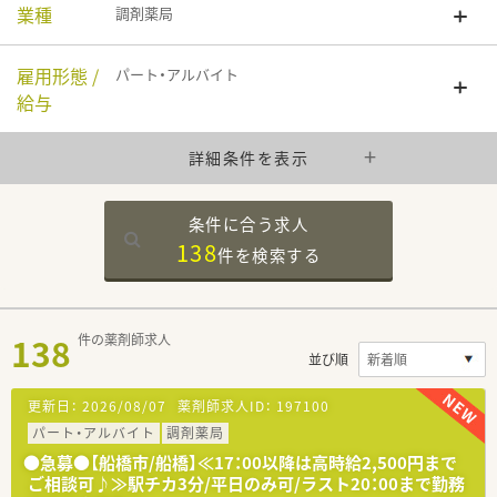
業種
調剤薬局
雇用形態 /
パート・アルバイト
給与
詳細条件を表示
条件に合う求人
138
件を
検索する
138
件の薬剤師求人
並び順
更新日：
2026/08/07
薬剤師求人ID：
197100
パート・アルバイト
調剤薬局
●急募●【船橋市/船橋】≪17：00以降は高時給2,500円まで
ご相談可♪≫駅チカ3分/平日のみ可/ラスト20：00まで勤務