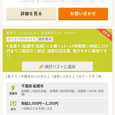
JR津田沼駅、新京成線新津田沼駅より徒歩圏内でご通勤しやす
い好立地です。
■応需科目は皮膚科50％、耳鼻科20～30％、残り眼科となってお
詳細を見る
お問い合わせ
ります。
処方箋枚数は平均して100～120枚程です。
＜こんな会社です＞
更新日：
2026/08/07
薬剤師求人ID：
720408
■関東～東北エリアに約30店舗店舗展開している調剤薬局で
す。
パート・アルバイト
調剤薬局
■「薬」と「食」で患者様をトータルサポート。在宅や栄養指導に
＊急募＊【船橋市/船橋】≪土曜×13～18時勤務≫時給2,250
注力しており、薬剤業務とともに栄養指導業務に関する専門研修
円までご相談可♪駅近、複数科目応需、働きやすい薬局です
や勉強会もおこなっています。
◎
■薬膳料理試食会を開催したり、地域の栄養教室への参加も実施
しております。
検討リストに追加
■患者様がくつろげる店舗作りや、地域の方とふれあえる企画を
発案し実施しています。
■レセコンと連動した散剤分包機、散薬監査システム、自動錠剤
駅チカ
年間休日120日以上
週休2.5日以上
Ｗワーク可
残業なし(ほぼなし含む)
包装機、ピッキングシステムなど、最新調剤機器の導入をしてお
ります。
千葉県 船橋市
船橋駅 (JR総武本線)／船橋駅 (東武野田線)／船橋駅 (JR中央・総武
勤務地
線)
時給2,050円～2,250円
※経験などを考慮し決定
給与