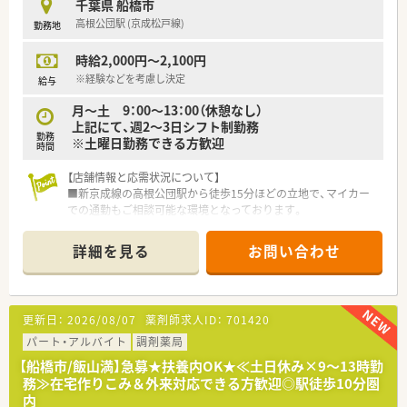
千葉県 船橋市
≪ワークライフバランスの取り組み≫
高根公団駅 (京成松戸線)
勤務地
■≪年間休日124日≫有給休暇を取得しやすい環境、9連休まで
連続取得可能です。
時給2,000円～2,100円
■≪利益を社員に還元≫プラスで決算賞与があります。
■全国約110ヵ所の会員制リゾートホテル、フィットネスクラ
※経験などを考慮し決定
給与
ブ、映画、レストラン、遊園地、水族館などを安く利用できます。
月～土 9：00～13：00（休憩なし）
上記にて、週2～3日シフト制勤務
≪充実した研修制度≫
勤務
※土曜日勤務できる方歓迎
■メーカーによる勉強会のほか、薬剤師全員に専門書を配り、社
時間
内研修をしております。
■e―ラーニング、社外研修会への参加を奨励しています(研修
【店舗情報と応需状況について】
費・交通費は、全額会社負担）
■新京成線の高根公団駅から徒歩15分ほどの立地で、マイカー
■入社後は薬歴の添削や、必要に応じて、保険調剤の講習、服薬
での通勤もご相談可能な環境となっております。
指導に必要な知識を再勉強するための課題学習があり、基礎から
■内科や小児科など複数科目に加え、在宅業務の処方箋を1日60
学ぶことができます。
～70枚ほど幅広く応需している状況です。
詳細を見る
お問い合わせ
■勤務人員は薬剤師3名と事務スタッフ2名という人員体制で
す。
【募集背景と求める人物像について】
更新日：
2026/08/07
薬剤師求人ID：
701420
■店舗の勤務人員体制をさらに強化し、現場の業務負担軽減を図
るための増員による急募の求人案件となります。
パート・アルバイト
調剤薬局
■調剤業務の経験が必須となっており、即戦力としてこれまでの
【船橋市/飯山満】急募★扶養内OK★≪土日休み×9～13時勤
スキルを活かして現場を支えてくださる方を歓迎します。
務≫在宅作りこみ＆外来対応できる方歓迎◎駅徒歩10分圏
■土曜日の勤務などにも柔軟に対応していただき、周囲のスタッ
内
フと協力しながら円滑に業務を進められる方を求めておりま