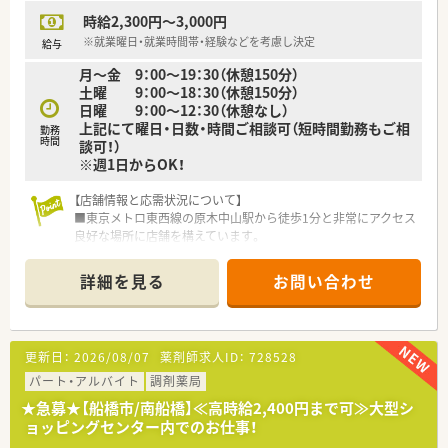
時給2,300円～3,000円
※就業曜日・就業時間帯・経験などを考慮し決定
給与
月～金 9：00～19：30（休憩150分）
土曜 9：00～18：30（休憩150分）
日曜 9：00～12：30（休憩なし）
上記にて曜日・日数・時間ご相談可（短時間勤務もご相
勤務
時間
談可！）
※週1日からOK！
【店舗情報と応需状況について】
■東京メトロ東西線の原木中山駅から徒歩1分と非常にアクセス
良好な場所に店舗を構えています。
■応需科目は皮膚科や内科をはじめ外科や小児科など多岐にわ
たり幅広い処方箋に対応していく予定です。
詳細を見る
お問い合わせ
■新店オープンに伴い体制は薬剤師1.5名と事務1.5名での稼働
を計画しております。
【職場環境と雰囲気】
更新日：
2026/08/07
薬剤師求人ID：
728528
■新規オープン店舗のため、綺麗な環境で気持ち良くご就業いた
だけます。
パート・アルバイト
調剤薬局
■スタートが同じ仲間と一緒に温かい職場を作っていけます。
★急募★【船橋市/南船橋】≪高時給2,400円まで可≫大型シ
■スタッフ同士が協力し合い助け合う風土を目指します。
ョッピングセンター内でのお仕事！