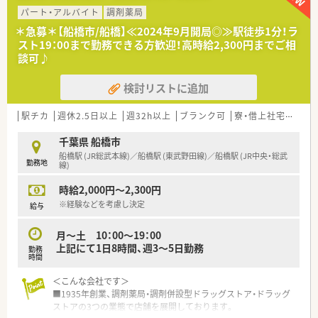
≪最先端の技術を積極的に採用≫
パート・アルバイト
調剤薬局
■分譲で行っていた作業のほとんどがオンライン上でできるよ
うになり、医薬品に精通していない人でも扱いやすいとの評判で
＊急募＊【船橋市/船橋】≪2024年9月開局◎≫駅徒歩1分！ラ
す。
スト19：00まで勤務できる方歓迎！高時給2,300円までご相
■薬剤師をより対人業務に専念させたい考えのため、患者への服
談可♪
薬指導をはじめとした対人業務、薬歴の記載内容充実、医療機関
との連携に関する報告作成などに注力できる環境です。
検討リストに追加
駅チカ
週休2.5日以上
週32h以上
ブランク可
寮・借上社宅あり
千葉県 船橋市
船橋駅 (JR総武本線)／船橋駅 (東武野田線)／船橋駅 (JR中央・総武
勤務地
線)
時給2,000円～2,300円
※経験などを考慮し決定
給与
月～土 10：00～19：00
上記にて1日8時間、週3～5日勤務
勤務
時間
＜こんな会社です＞
■1935年創業、調剤薬局・調剤併設型ドラッグストア・ドラッグ
ストアの3つの業態で店舗を展開しております。