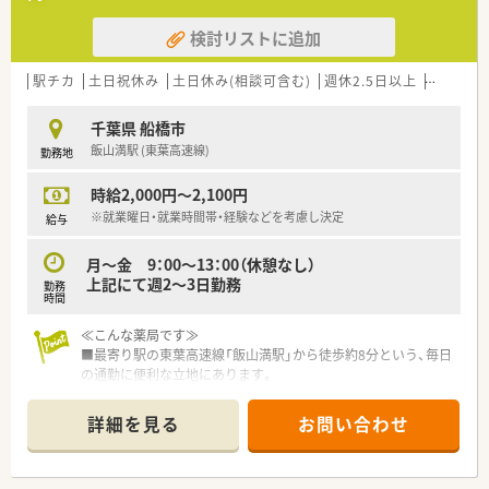
す。
検討リストに追加
【法人特徴について】
■千葉県内の佐倉市や船橋市など、県内各地で合計5つの店舗を
駅チカ
土日祝休み
土日休み(相談可含む)
週休2.5日以上
未経験可
展開している安定した地域密着型の企業です。
■地域に根差したかかりつけ薬局という考え方に重きを置き、地
千葉県 船橋市
域の医療機関との連携に力を入れて取り組んでおります。
飯山満駅 (東葉高速線)
勤務地
■介護福祉分野も視野に入れ、各事業所のネットワークを構築し
高度な医療と介護サービスを提供できる体制を目指します。
時給2,000円～2,100円
※就業曜日・就業時間帯・経験などを考慮し決定
給与
月～金 9：00～13：00（休憩なし）
上記にて週2～3日勤務
勤務
時間
≪こんな薬局です≫
■最寄り駅の東葉高速線「飯山満駅」から徒歩約8分という、毎日
の通勤に便利な立地にあります。
■内科、耳鼻科、産科、小児科を中心に1日平均70～100枚の処方
箋を応需しています。
詳細を見る
お問い合わせ
■薬剤師は正社員、パート共に複数名在籍しており、常時3～4名
体制で業務を行っています。