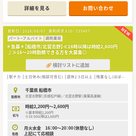
詳細を見る
お問い合わせ
≪こんな会社です≫
■千葉県船橋市に1店舗展開している調剤薬局です。近隣住民に
寄り添う医療の提供を心掛けていらっしゃいます。
■30年程の歴史がございますが、2022年に改装オープンをした
更新日：
2026/08/07
薬剤師求人ID：
735487
ためとてもきれいな店舗です。
■近隣クリニック、病院など様々な処方を応需しており、薬の知
パート・アルバイト
調剤薬局
識を幅広く身に着けることができます。
＊急募＊【船橋市/北習志野】≪18時以降は時給2,600円
また漢方の取り扱いが処方薬一般薬共に多数のため、漢方に携わ
♪≫16～20時勤務できる方を大募集◎
りたいとお考えの方にもおすすめです。
■分包機、散剤監査機、軟膏練り機など、機材も充実しておりま
検討リストに追加
す。
■異動はございませんので、腰を据えて長くご就業いただくこと
が可能です。
駅チカ
土日休み(相談可含む)
週休2.5日以上
残業なし(ほぼなし含む)
■門前のドクターとの関係も良好です。
■子育てにも理解ある就業環境です。
千葉県 船橋市
北習志野駅 (京成松戸線)／北習志野駅 (東葉高速線)
勤務地
時給2,200円～2,600円
※基本時給2,200円
給与
※18：00以降は2,600円
月火水金 16：00～20：00（休憩なし）
上記にて応相談
勤務