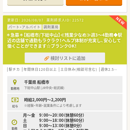
ショッピングセンター内に店舗がございます。待ち時間にお買
い物に行かれる患者様も多く、お仕事帰りのお買い物にも便利で
す♪
■薬剤師10名以上在籍、内科、耳鼻咽喉科、形成外科、歯科をメイ
更新日：
2026/08/07
薬剤師求人ID：
22572
ンに、幅広く応需しております。
パート・アルバイト
調剤薬局
≪職場環境≫
＊急募＊【船橋市/下総中山】≪残業少なめ≫週3～4勤務◆駅
■1人当たりの処方枚数20～30枚の人員配置をしており、きちん
近の店舗で通勤もラクラク！ヘルプ体制が充実し、安心して
と服薬指導ができる環境が整っております。
働くことができます☆ブランクOK！
■月の残業時間は全社平均0～10時間程度
■全店舗に、薬剤鑑査システム(鑑査レンジ)導入。調剤した薬剤
検討リストに追加
を装置内に入れ、レセコンに処方入力したものとの一致が画像で
判断されます。調剤ミスが非常に起こりにくいです。
■在庫医薬品数は1,800品目ほど。新薬が多いため、日々勉強に
駅チカ
年間休日120日以上
土日休み(相談可含む)
週休2.5日以上
なる環境です。
千葉県 船橋市
≪ワークライフバランスの取り組み≫
下総中山駅 (JR中央・総武線)
勤務地
■≪年間休日124日≫有給休暇を取得しやすい環境、9連休まで
連続取得可能です。
時給2,000円～2,200円
■≪利益を社員に還元≫プラスで決算賞与があります。
■全国約110ヵ所の会員制リゾートホテル、フィットネスクラ
※経験・年齢・就業条件により考慮します
給与
ブ、映画、レストラン、遊園地、水族館などを安く利用できます。
月～金 9：00～20：00（休憩60分）
土 9：00～18：00（休憩60分）
≪充実した研修制度≫
日 9：00～13：00（休憩0分）
■メーカーによる勉強会のほか、薬剤師全員に専門書を配り、社
勤務