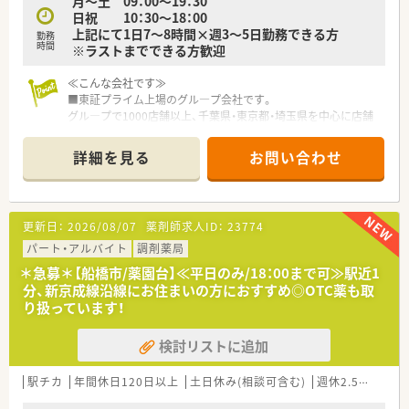
月～土 09：00～19：30
日祝 10：30～18：00
上記にて1日7～8時間×週3～5日勤務できる方
勤務
時間
※ラストまでできる方歓迎
≪こんな会社です≫
■東証プライム上場のグル―プ会社です。
グル―プで1000店舗以上、千葉県・東京都・埼玉県を中心に店舗
を展開しております。
■駅前・市街地に集中的に出店しています。
詳細を見る
お問い合わせ
■ドラッグストア系列の会社ですが、調剤・OTCは完全に別採用
なため、いずれかに特化してお仕事いただけます。
■安全性を重視して、1人薬剤師の店舗はありません。
■労働組合もあり、就業環境も守られています。
更新日：
2026/08/07
薬剤師求人ID：
23774
■調剤過誤対策も万全、調剤監査システム・ピッキングシステム
なども全店に完備しております。
パート・アルバイト
調剤薬局
■産休・育児休暇の実績も多く、正社員はもちろん、パートの方
＊急募＊【船橋市/薬園台】≪平日のみ/18：00まで可≫駅近1
も取得されています。
分、新京成線沿線にお住まいの方におすすめ◎OTC薬も取
り扱っています！
検討リストに追加
駅チカ
年間休日120日以上
土日休み(相談可含む)
週休2.5日以上