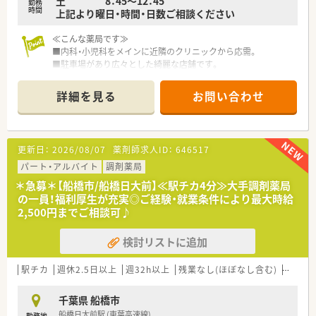
土 8：45～12：45
勤務
時間
上記より曜日・時間・日数ご相談ください
≪こんな薬局です≫
■内科・小児科をメインに近隣のクリニックから応需。
■駐車場があり広々とした綺麗な店舗です。
■近くには飲食店・コンビニがあり、休憩時にも便利です。
■近隣にも複数店舗があり、様々な店舗で経験を積めます。
詳細を見る
お問い合わせ
≪企業特徴≫
■関東圏内に約15店舗を展開する調剤薬局チェーンです。
■全国に700店舗以上展開、中心部や駅構内にも出店している調
更新日：
2026/08/07
薬剤師求人ID：
646517
剤薬局のグループ会社です。
■95%がマンツーマンでの出店
パート・アルバイト
調剤薬局
処方元との関係性がスムーズになることにより、検査値データの
＊急募＊【船橋市/船橋日大前】≪駅チカ4分≫大手調剤薬局
共有など含めて他の調剤薬局では経験できない業務提携を行っ
の一員！福利厚生が充実◎ご経験・就業条件により最大時給
ております。
2,500円までご相談可♪
またマンツーマンで出店するからこそ、患者様ともより深い関係
性を持って対応できます。
検討リストに追加
■駅中や複合店舗開発も行っており、OTCも学びたい方にもピッ
タリな薬局です。
駅チカ
週休2.5日以上
週32h以上
残業なし(ほぼなし含む)
転勤な
千葉県 船橋市
船橋日大前駅 (東葉高速線)
勤務地