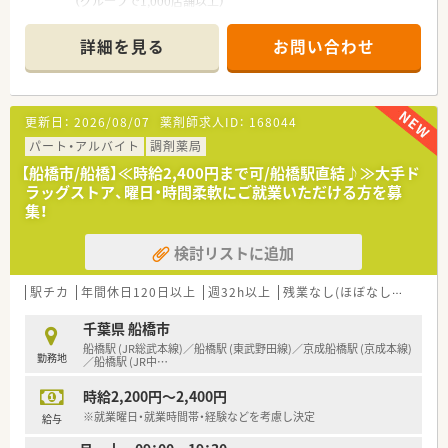
（グル―プで1,000店舗以上）
■千葉県、東京都、埼玉県を中心に店舗を展開しております。
※駅前・市街地に集中的に出店しています。
詳細を見る
お問い合わせ
■調剤・OTCは完全に別採用です。
全店舗に医療事務が配置されており、調剤に特化してお仕事いた
だけます。
■店舗展開が近隣に多いため、転居無しの異動で多くの科目を勉
更新日：
2026/08/07
薬剤師求人ID：
168044
強することが可能です。
■急な欠員の場合でも応援薬剤師のフォロー体制が整っており
パート・アルバイト
調剤薬局
ます。
【船橋市/船橋】≪時給2,400円まで可/船橋駅直結♪≫大手ド
■学歴や年齢に関係なく、やる気のある社員には責任あるポジシ
ラッグストア、曜日・時間柔軟にご就業いただける方を募
ョンが与えられます。
集！
キャリア志向の方も、やりがいを持ってご就業いただける環境で
す！
検討リストに追加
■調剤過誤対策も万全、調剤監査システム・ピッキングシステム
なども全店に完備しております。
■産前産後休暇・育児休暇の実績も多く、正社員はもちろん、パ
駅チカ
年間休日120日以上
週32h以上
残業なし(ほぼなし含む)
転
ートの方も取得されています。
千葉県 船橋市
船橋駅 (JR総武本線)／船橋駅 (東武野田線)／京成船橋駅 (京成本線)
勤務地
／船橋駅 (JR中
…
時給2,200円～2,400円
※就業曜日・就業時間帯・経験などを考慮し決定
給与