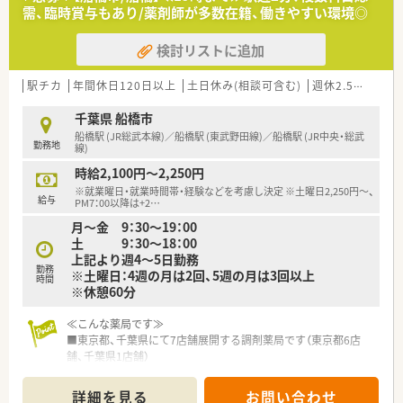
■待合室・調剤室とも整理整頓されており、綺麗な環境です。
需、臨時賞与もあり/薬剤師が多数在籍、働きやすい環境◎
検討リストに追加
駅チカ
年間休日120日以上
土日休み(相談可含む)
週休2.5日以上
千葉県 船橋市
船橋駅 (JR総武本線)／船橋駅 (東武野田線)／船橋駅 (JR中央・総武
勤務地
線)
時給2,100円～2,250円
※就業曜日・就業時間帯・経験などを考慮し決定 ※土曜日2,250円～、
給与
PM7：00以降は+2
…
月～金 9：30〜19：00
土 9：30～18：00
上記より週4～5日勤務
勤務
※土曜日：4週の月は2回、5週の月は3回以上
時間
※休憩60分
≪こんな薬局です≫
■東京都、千葉県にて7店舗展開する調剤薬局です（東京都6店
舗、千葉県1店舗）
■船橋駅より徒歩圏内、JR線、東武アーバンパークライン、京成
線と複数路線でご通勤可能です。
詳細を見る
お問い合わせ