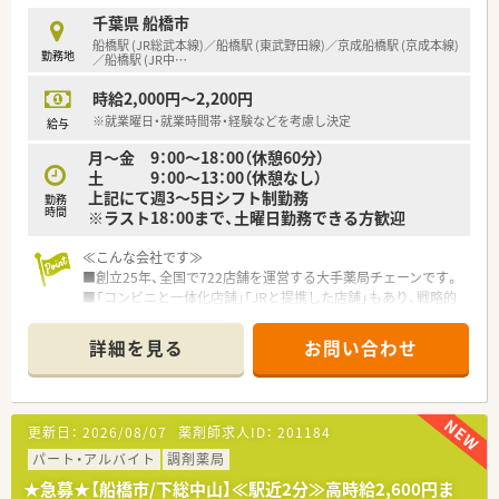
千葉県 船橋市
船橋駅 (JR総武本線)／船橋駅 (東武野田線)／京成船橋駅 (京成本線)
勤務地
／船橋駅 (JR中
…
時給2,000円～2,200円
※就業曜日・就業時間帯・経験などを考慮し決定
給与
月～金 9：00～18：00（休憩60分）
土 9：00～13：00（休憩なし）
上記にて週3～5日シフト制勤務
勤務
時間
※ラスト18：00まで、土曜日勤務できる方歓迎
≪こんな会社です≫
■創立25年、全国で722店舗を運営する大手薬局チェーンです。
■「コンビニと一体化店舗｣「JRと提携した店舗」もあり、戦略的
に事業展開をしております。
■「派遣事業」や「治験事業」といった“BPO受託事業等”や異業種
詳細を見る
お問い合わせ
とコラボした店舗展開にも力を入れています。
■教育制度も充実…「5年先、10年先」も活躍出来る薬剤師になれ
るように充実した研修システムで成長を後押ししてくれる企業！
学術大会が海外研修もあります。
更新日：
2026/08/07
薬剤師求人ID：
201184
≪働きやすい環境≫
パート・アルバイト
調剤薬局
■残業時間の平均は10時間程度となります。
★急募★【船橋市/下総中山】≪駅近2分≫高時給2,600円ま
残業は1分単位での支給になり、当日シフトで決められた時間を