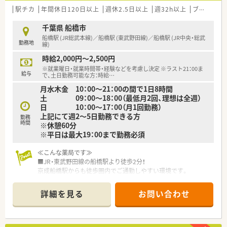
駅チカ
年間休日120日以上
週休2.5日以上
週32h以上
ブランク可
千葉県 船橋市
船橋駅 (JR総武本線)／船橋駅 (東武野田線)／船橋駅 (JR中央・総武
勤務地
線)
時給2,000円～2,500円
※就業曜日・就業時間帯・経験などを考慮し決定 ※ラスト21：00ま
給与
で、土日勤務可能な方：時給
…
月水木金 10：00～21：00の間で1日8時間
土 09：00～18：00（最低月2回、理想は全週）
日 10：00～17：00（月1回勤務）
上記にて週2～5日勤務できる方
勤務
時間
※休憩60分
※平日は最大19：00まで勤務必須
≪こんな薬局です≫
■JR・東武野田線の船橋駅より徒歩2分！
京成船橋駅からも徒歩圏内でご通勤しやすい環境です。
■土日も開局しています。平日休みがほしい方におすすめ！
■クリニックビルの1階に薬局がございます。歯科・内科・婦人
詳細を見る
お問い合わせ
科・眼科・消化器科・循環器科等、幅広い科目を応需しています。
■処方箋枚数は150～160枚程、薬剤師は正社員1名、パート6名
在籍中です。