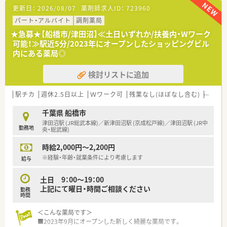
■労働組合もあり、就業環境も守られています。
更新日：
2026/08/07
薬剤師求人ID：
723960
■調剤過誤対策も万全、調剤監査システム・ピッキングシステム
なども全店に完備しております。
パート・アルバイト
調剤薬局
■産休・育児休暇の実績も多く、正社員はもちろん、パートの方
★急募★【船橋市/津田沼】≪土日いずれか/扶養内・Wワーク
も取得されています。
可能！≫駅近5分/2023年にオープンしたショッピングビル
内にある薬局◎
検討リストに追加
駅チカ
週休2.5日以上
Ｗワーク可
残業なし(ほぼなし含む)
転勤な
千葉県 船橋市
津田沼駅 (JR総武本線)／新津田沼駅 (京成松戸線)／津田沼駅 (JR中
勤務地
央・総武線)
時給2,000円～2,200円
※経験・年齢・就業条件により考慮します
給与
土日 9：00～19：00
上記にて曜日・時間ご相談ください
勤務
時間
＜こんな薬局です＞
■2023年9月にオープンした新しく綺麗な薬局です。