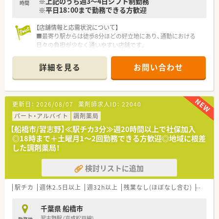
※上記のうち週3～4日シフト制勤務
内研修をしております。
時間
※平日18：00まで勤務できる方歓迎
■e―ラーニング、社外研修会への参加を奨励しています(研修
費・交通費は、全額会社負担）
【店舗情報と応需状況について】
■入社後は薬歴の添削や、必要に応じて、保険調剤の講習、服薬
■最寄り駅からは徒歩8分ほどの好立地にあり、通勤における
指導に必要な知識を再勉強するための課題学習があり、基礎から
日々の負担が少なく通いやすい店舗です。
学ぶことができます。
■近隣の医療機関から内科や整形外科をはじめとする複数科目
の処方箋を1日約100枚応需しています。
詳細を見る
お問い合わせ
■地域にお住まいの患者様へ向けた在宅業務にも対応しており、
幅広い処方内容に触れられる環境です。
■在宅について…個人宅を数件担当することができます。（運転
はできなくてもご相談可能、是非お問い合わせ下さい）
更新日：
2026/08/07
薬剤師求人ID：
22040
【法人のご紹介】
パート・アルバイト
調剤薬局
■総武線沿いを中心に5店舗展開し、ヘルプ体制を整え、お互い
【船橋市/習志野】≪駅チカ3分≫週20時間以上で社保加入
に助け合っています。
◎18時まで＋土曜月1～2回勤務できる方歓迎◎地域に根差
■本店は1972年設立、約50年地元の方に愛されています。
した調剤薬局！
■元は薬店からスタートしており、OTCを扱っている店舗もござ
います。
検討リストに追加
■職員の方はほぼ認定薬剤師を取得しています。
【お勧めポイント】
駅チカ
週休2.5日以上
週32h以上
残業なし(ほぼなし含む)
車通勤
■多岐にわたる科目の処方箋を応需し在宅業務も経験できるた
め、薬剤師としてのスキルの幅を広げたい方にお勧めです。
千葉県 船橋市
■未経験やブランクがある方でも手厚い教育制度や近隣店舗の
習志野駅 (京成松戸線)