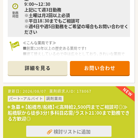
9：00～12：30
社内資格を保有されている社員の方々を中心にしっかりと教育・
上記にて週3日勤務
研修を行っていただけます！
勤務
※土曜は月2回以上必須
時間
※平日18：30までもご相談可
※週4日や週5日勤務をご希望の場合もお問い合わせく
ださい
≪こんな薬局です≫
■創業120年以上の歴史ある薬局です！
■建て替えしているので中は広々としており、きれいな薬局で
す。2階は広い休憩室になっておりゆっくり休めます。
■静かな住宅街にある落ち着いた雰囲気の薬局です。
詳細を見る
お問い合わせ
■千葉県船橋市に1店舗のみの展開、異動はありません！腰を据
えてご就業いただけます。
■ベテランの方も在籍され、定着率の良さが魅力です。
更新日：
2026/08/07
薬剤師求人ID：
178067
パート・アルバイト
調剤薬局
＊急募＊【船橋市/船橋】≪高時給2,500円までご相談可◎≫
船橋駅から徒歩3分！多科目応需/ラスト21：00まで勤務でき
る方歓迎◎
検討リストに追加