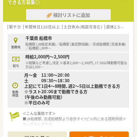
できる方募集◎
検討リストに追加
駅チカ
年間休日120日以上
土日休み(相談可含む)
週休2.5日以上
千葉県 船橋市
船橋駅 (JR総武本線)／船橋駅 (東武野田線)／京成船橋駅 (京成本線)
勤務地
／船橋駅 (JR中
…
時給2,000円～2,500円
※経験など考慮し決定 ※基本2,000～2,300円、17：00以降勤務可能な
給与
方は2,500
…
月～金 11：00～20：00
土 09：30～18：30
上記にて1日4～8時間、週2～5日以上勤務できる方
※ラスト20：00まで勤務できる方
勤務
時間
（午後のみ勤務可能）
※平日のみ可
＜こんな薬局です＞
■JR船橋駅、京成船橋駅より徒歩すぐ！ビル内にある調剤併設ド
ラッグストアです。
■同ビル内にある内科クリニックよりメインで応需しています
（呼吸器科・内科・循環器科・糖尿病内科・腎臓内科・乳腺科等）