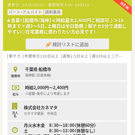
≪こんな会社です≫
更新日：
2026/08/07
薬剤師求人ID：
696926
■千葉県内で12店舗の調剤薬局を展開しており、地域に密着し
た医療サービスを提供しています。
パート・アルバイト
調剤薬局
■特に在宅医療に力を入れており、中でも専門性の高い終末期医
★急募！【船橋市/海神】≪時給最大2,400円ご相談可♪≫18
療について深く学べる環境です。
時まで×週3～5日、土曜日は半日勤務♪駅チカ5分で通勤し
■近隣エリアに複数店舗があるため、ラウンダー薬剤師による手
やすい◎在宅業務に携わりたい方必見です！
厚いフォロー体制が整っています。
■今後も新規出店を計画しており、会社の成長と共に薬剤師とし
検討リストに追加
て大きく成長できる環境です。
■電子薬歴や散剤監査システムは全店舗で導入…社員が安心し
て業務に取り組めるよう設備が充実しています。
駅チカ
年間休日120日以上
週休2.5日以上
週32h以上
ブランク可
千葉県 船橋市
海神駅 (京成本線)
勤務地
時給2,000円～2,400円
※経験・条件により考慮します
給与
株式会社カネマタ
法人
カネマタ薬局 中央店
名
月火水木金 8：30～18：00（休憩60分）
土 8：30～13：00（休憩なし）