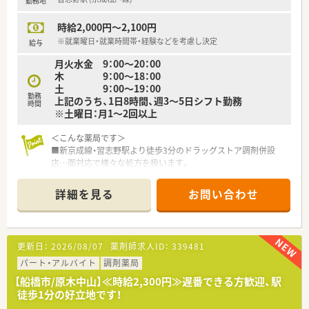
勤務地
フォローがあるため、無理なく業務を始めたい方必見です。
■有給消化率100%という実績があり、職員特別割引などの福利
時給2,000円～2,100円
厚生も充実！ため安心して長く働き続けられます。
※就業曜日・就業時間帯・経験などを考慮し決定
給与
月火水金 9：00～20：00
木 9：00～18：00
土 9：00～19：00
勤務
上記のうち、1日8時間、週3～5日シフト勤務
時間
※土曜日：月1～2回以上
＜こんな薬局です＞
■新京成線・習志野駅より徒歩3分のドラッグストア調剤併設
店…面対応で様々な処方を扱います。
■処方箋枚数は1日30～40枚程度。落ち着いて対応できる環境
です。
詳細を見る
お問い合わせ
<こんな会社です>
■千葉県をメインに調剤店舗を約100店舗展開。
■調剤薬局、ドラッグストア、予防事業、介護事業を展開し、セル
更新日：
2026/08/07
薬剤師求人ID：
339481
フメディケーションから在宅医療まで地域医療に幅広く貢献し
ています。
パート・アルバイト
調剤薬局
■セルフメディケーションと在宅医療を推進し、看護師や管理栄
【船橋市/原木中山】≪時給2,300円≫遅番できる方歓迎、駅
養士、ケアマネージャー、登録販売者など幅広い職種の従業員が
徒歩1分の好立地です！
在籍しており職種を超えた連携で地域の健康をサポートしてい