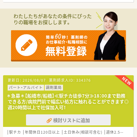
■1990年に全国初の医療モールを誕生させた会社です。
■独立採算制で、『数字をきちんと追いたい・実績の分評価され
たい』方に合う社風です
わたしたちがあなたの条件にぴった
りの職場をお探しします。
更新日：
2026/08/07
薬剤師求人ID：
334376
パート・アルバイト
調剤薬局
＊急募＊【船橋市/船橋】≪駅チカ徒歩7分≫18：00まで勤務
できる方/病院門前で幅広い処方に触れることができます◎
週20時間以上で社保加入可！
検討リストに追加
駅チカ
年間休日120日以上
土日休み(相談可含む)
週休2.5日以上