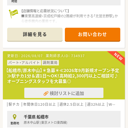
時間
【店舗情報と応需状況について】
■東葉高速線・京成松戸線の2路線が利用できる「北習志野駅」か
ら徒歩圏内の薬局です。
■応需科目は小児科・内科が中心で、特に小児科の処方箋を多く
取り扱っています。
詳細を見る
お問い合わせ
■1日の処方箋枚数は約70枚で、薬剤師3名体制のため、ゆとりを
持って対応できます。
【法人特徴について】
更新日：
2026/08/07
薬剤師求人ID：
734937
■関西圏を中心に350店舗以上展開する、東証プライム上場の安
定企業です。
パート・アルバイト
調剤薬局
■調剤事業に非常に力を入れており、調剤専門薬局も40店舗以
【船橋市/原木中山】＊急募＊≪2026年9月新規オープン予定
上運営しています。
≫駅チカ1分＆週1日～OK！高時給2,300円以上ご相談可♪
■患者様とのカウンセリングを重視し、一人ひとりに寄り添った
オープニングスタッフを大募集◎
服薬指導を実践します。
検討リストに追加
駅チカ
年間休日120日以上
週休2.5日以上
週32h以上
Ｗワーク可
千葉県 船橋市
原木中山駅 (東京メトロ東西線)
勤務地