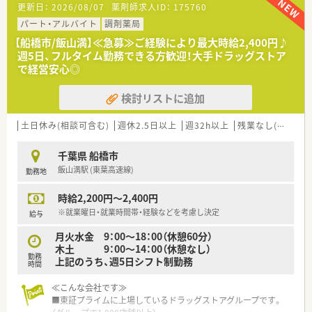
更新日：
2026/08/07
薬剤師求人ID：
175760
≪こんな会社です≫
■千葉県船橋市に4店舗展開、地域に根差した調剤薬局です。
パート・アルバイト
調剤薬局
全店舗、船橋駅より徒歩圏内のためヘルプ体制も充実していま
【船橋市/飯山満】≪急募≫ご経験により最大時給2,400円♪
す。
週5日、フルタイム勤務できる方歓迎！大手ドラッグストア
転居を伴う異動が無く、腰を据えてご就業いただくことが可能で
で経営安心◎
す。
■地域の医療機関と連携し、より良い医療を提供し患者様に信頼
検討リストに追加
していただける薬局を目指しております。
■年に2回程、納涼会と忘年会があり全店舗の従業員と交流を深
めることができます！
土日休み(相談可含む)
週休2.5日以上
週32h以上
残業なし(ほぼなし含む)
≪働く環境≫
千葉県 船橋市
■30～70代まで幅広い年齢層の方が活躍されており、互いに助
飯山満駅 (東葉高速線)
勤務地
け合う風通しの良い職場です。
■子育て支援も手厚く、ベビーシッター料、保育園料を会社が半
時給2,200円～2,400円
額負担しています。
※産前産後休暇、育児休暇の実績もあり！
※就業曜日・就業時間帯・経験などを考慮し決定
給与
■認定薬剤師取得支援も行っております。
月火水金 9：00～18：00（休憩60分）
木土 9：00～14：00（休憩なし）
勤務
上記のうち、週5日シフト制勤務
時間
≪こんな会社です≫
■東証プライムに上場しているドラッグストアグループです。