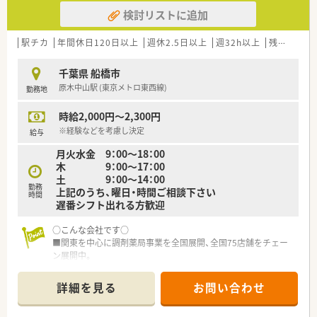
ます。
検討リストに追加
■全店で分離申請となっており、調剤業務に専念できる就業環境
となっております。レジ打ちや品出しは行わず、薬局を併設して
いない店舗への配属はございません。
駅チカ
年間休日120日以上
週休2.5日以上
週32h以上
残業なし(ほぼなし含む)
■調剤併設ドラッグストアや総合病院門、在宅医療専門など様々
なタイプの薬局があり、活躍の場が幅広く用意されております。
千葉県 船橋市
ご希望の方には在宅医療の分野などへ進んでいくことも可能で、
原木中山駅 (東京メトロ東西線)
勤務地
薬剤師としてスキルアップを目指していけます。
時給2,000円～2,300円
<充実の福利厚生>
■くるみんマーク認定企業。時短や男性の育児休業も推奨して
※経験などを考慮し決定
給与
ます！
月火水金 9：00～18：00
■社員表彰制度、永年勤続表彰あり…頑張った分評価していただ
木 9：00～17：00
ける環境です。
土 9：00～14：00
■従業員割引制度もございます。
勤務
上記のうち、曜日・時間ご相談下さい
時間
遅番シフト出れる方歓迎
<スキルアップしていける環境>
■全薬剤師を対象に手当を支給しており、各自資格取得や自己研
○こんな会社です○
鑽に励むことが可能です。
■関東を中心に調剤薬局事業を全国展開、全国75店舗をチェー
オンライン講座や医薬品メーカーや薬剤師会の勉強内等もあり
ン展開中。
日々勉強を重ねていける環境です。
■医療ビル開発・医師開業支援事業、全国の医療モールおよび医
療ビレッジの企画開発にも着手している会社です
詳細を見る
お問い合わせ
■薬剤師による化粧品・健康食品の自社開発も手掛け、広い分野
で活躍されています。