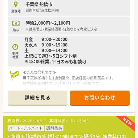
千葉県 船橋市
薬園台駅 (京成松戸線)
勤務地
時給2,000円～2,100円
※就業曜日・就業時間帯・経験などを考慮し決定
給与
月金 9：00～20：00
火水木 9：00～19：00
土 9：00～14：00
勤務
上記にて週3～5日シフト制
時間
※18：00終業、平日のみも相談可
≪こんな会社です≫
■千葉県船橋市に1店舗展開、家族経営の調剤薬局です。
経営陣も薬剤師で、お仕事がしやすい環境です。
■実習生の受け入れも行っています。
詳細を見る
お問い合わせ
≪働く環境≫
■皮膚科・内科・小児科・泌尿器科メイン。3割程は面処方です。
■薬剤師は常時3～6名体制 ※曜日により異なる
■新京成線・薬園台駅から徒歩すぐ！雨の日も濡れずに通勤でき
更新日：
2026/08/07
薬剤師求人ID：
22803
ます◎
■キレイなビルに入っており、漢方薬やOTC薬も取り扱っていま
パート・アルバイト
調剤薬局
す。
＊急募＊【船橋市/船橋】≪19時まで≫駅近2分、複数科目応