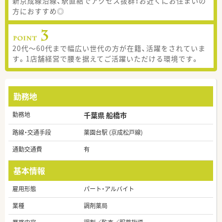
新京成線沿線、駅直結でアクセス抜群！お近くにお住まいの
方におすすめ◎
20代～60代まで幅広い世代の方が在籍、活躍をされていま
す。1店舗経営で腰を据えてご活躍いただける環境です。
勤務地
勤務地
千葉県 船橋市
路線・交通手段
薬園台駅 (京成松戸線)
通勤交通費
有
基本情報
雇用形態
パート・アルバイト
業種
調剤薬局