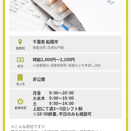
千葉県 船橋市
薬園台駅 (京成松戸線)
勤務地
時給2,000円～2,100円
※就業曜日・就業時間帯・経験などを考慮し決定
給与
非公開
法人名
月金 9：00～20：00
火水木 9：00～19：00
土 9：00～14：00
勤務時間
上記にて週3～5日シフト制
※18：00終業、平日のみも相談可
≪こんな会社です≫