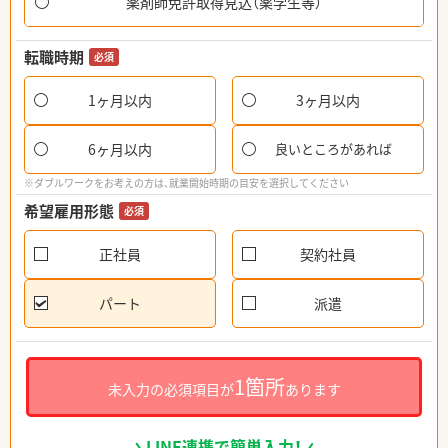
薬剤師免許取得見込（薬学生等）
転職時期
必須
1ヶ月以内
3ヶ月以内
6ヶ月以内
良いところがあれば
※ダブルワークをお考えの方は、就業開始時期の目安を選択してください
希望雇用形態
必須
正社員
契約社員
パート
派遣
1箇所
未入力の必須項目が
あります
LINE連携で簡単入力！