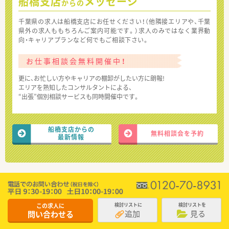
船橋支店
メッセージ
からの
千葉県の求人は船橋支店にお任せください！（他隣接エリアや、千葉
県外の求人ももちろんご案内可能です。）求人のみではなく業界動
向・キャリアプランなど何でもご相談下さい。
お仕事相談会無料開催中！
更に、お忙しい方やキャリアの棚卸がしたい方に朗報!
エリアを熟知したコンサルタントによる、
“出張”個別相談サービスも同時開催中です。
船橋支店からの
無料相談会を予約
最新情報
この求人に
検討リストに
検討リストを
追加
見る
問い合わせる