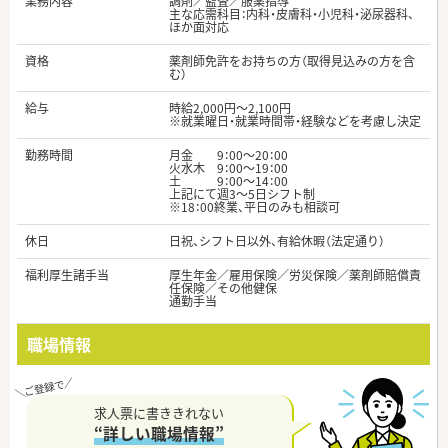
業務内容
調剤／監査／服薬指導
主な応需科目：内科・皮膚科・小児科・泌尿器科、
ほか面対応
資格
薬剤師免許をお持ちの方（取得見込みの方を含
む）
給与
時給2,000円～2,100円
※就業曜日・就業時間帯・経験などを考慮し決定
勤務時間
月金 9：00～20：00
火水木 9：00～19：00
土 9：00～14：00
上記にて週3～5日シフト制
※18：00終業、平日のみも相談可
休日
日祝、シフト日以外、有給休暇（法定通り）
福利厚生諸手当
厚生年金／雇用保険／労災保険／薬剤師賠償責
任保険／その他健保
通勤手当
職場情報
求人票に書ききれない
“詳しい職場情報”