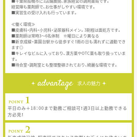
■千葉県船橋市に1店舗展開、家族経営の調剤薬局です。
経営陣も薬剤師で、お仕事がしやすい環境です。
■実習生の受け入れも行っています。
≪働く環境≫
■皮膚科・内科・小児科・泌尿器科メイン。3割程は面処方です。
■薬剤師は常時3～6名体制 ※曜日により異なる
■新京成線・薬園台駅から徒歩すぐ！雨の日も濡れずに通勤でき
ます◎
■キレイなビルに入っており、漢方薬やOTC薬も取り扱っていま
す。
■待合室・調剤室とも整理整頓されており、綺麗な環境です。
advantage
求人の魅力
平日のみ＋18：00まで勤務ご相談可！週3日以上勤務できる
方必見！