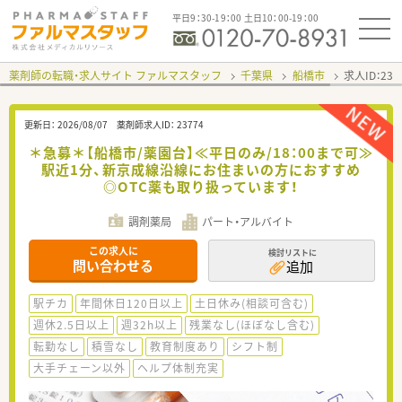
平日9：30-19：00 土日10：00-19：00
薬剤師の転職・求人サイト ファルマスタッフ
千葉県
船橋市
求人ID：23
更新日：
2026/08/07
薬剤師求人ID：
23774
＊急募＊【船橋市/薬園台】≪平日のみ/18：00まで可≫
駅近1分、新京成線沿線にお住まいの方におすすめ
◎OTC薬も取り扱っています！
調剤薬局
パート・アルバイト
この求人に
検討リストに
問い合わせる
追加
駅チカ
年間休日120日以上
土日休み(相談可含む)
週休2.5日以上
週32h以上
残業なし(ほぼなし含む)
転勤なし
積雪なし
教育制度あり
シフト制
大手チェーン以外
ヘルプ体制充実