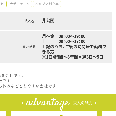
ト制
大手チェーン
ヘルプ体制充実
非公開
法人名
月～金 09：00～19：00
土 09：00～17：00
上記のうち、午後の時間帯で勤務で
勤務時間
きる方
※1日4時間～8時間×週3日～5日
いる会社です。
社です
くお休みなどとりやすい会社です
advantage
求人の魅力