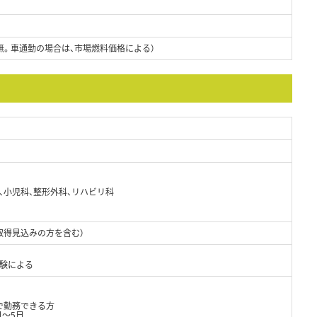
無。車通勤の場合は、市場燃料価格による）
、小児科、整形外科、リハビリ科
取得見込みの方を含む）
経験による
で勤務できる方
日～5日