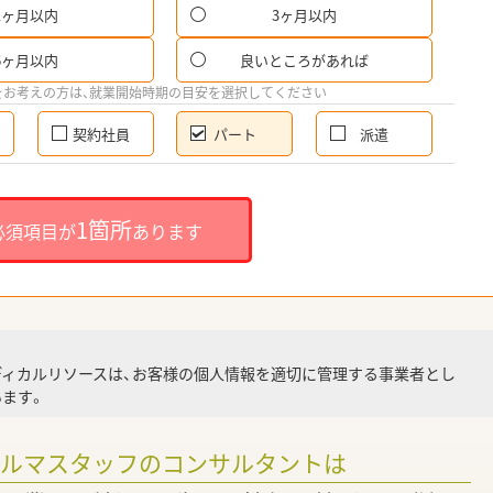
1ヶ月以内
3ヶ月以内
パ
6ヶ月以内
良いところがあれば
希
をお考えの方は、就業開始時期の目安を選択してください
契約社員
パート
派遣
就
1箇所
必須項目が
あります
就業
ディカルリソースは、お客様の個人情報を適切に管理する事業者とし
ます。
調
ァルマスタッフのコンサルタントは