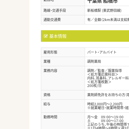
千葉県 船橋市
路線・交通手段
新船橋駅 (東武野田線)
通勤交通費
有／全額（2km未満は支給
基本情報
雇用形態
パート・アルバイト
業種
調剤薬局
業務内容
調剤／監査／服薬指導
＜処方箋応需科目＞
内科、耳鼻科、アレルギー科
＜処方箋枚数＞
200枚/日
資格
薬剤師免許をお持ちの方（
給与
時給2,000円～2,200円
※就業曜日・就業時間帯・
勤務時間
月～金 09：00～19：00
土 09：00～17：00
上記のうち、午後の時間帯
※1日4時間～8時間×週3