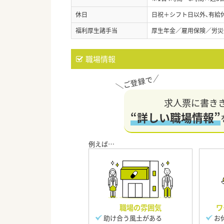
休日
日祝＋シフト日以外、有給
福利厚生諸手当
厚生年金／雇用保険／労災
職場情報
求人票に書き
“詳しい職場情報”
職場の雰囲気
ワ
助け合う風土がある
お