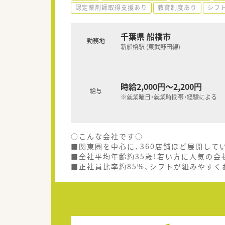
認定薬剤師取得支援あり
教育制度あり
シフ
千葉県 船橋市
勤務地
新船橋駅 (東武野田線)
時給2,000円～2,200円
給与
※就業曜日・就業時間帯・経験による
○こんな会社です○
■関東圏を中心に、360店舗ほど展開して
■全社平均年齢約35歳！若い方に人気の会
■正社員比率約85%、シフトが組みやす