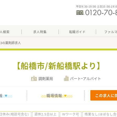
平日9：30-19：00 土日10：00-19：
人検索
求人特集
転職ガイド
ファル
183の薬剤師求人
【船橋市/新船橋駅より】
調剤薬局
パート・アルバイト
報
職場情報
この求人に
日休み(相談可含む)
週休2.5日以上
Ｗワーク可
残業なし(ほぼなし含