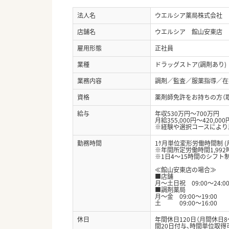
法人名
ウエルシア薬局株式会社
店舗名
ウエルシア 館山安東店
雇用形態
正社員
業種
ドラッグストア(調剤あり)
業務内容
調剤／監査／服薬指導／在宅
資格
薬剤師免許をお持ちの方（
給与
年収530万円～700万円
月給355,000円～420,000
※経験や選択コースにより
勤務時間
1ｹ月単位変形労働時間制 (
※年間所定労働時間1,992
※1日4～15時間のシフト
≪館山安東店の場合≫
■店舗
月～土日祝 09:00〜24:0
■調剤薬局
月～金 09:00〜19:00
土 09:00〜16:00
休日
年間休日120日（月間休日
間20日付与、時間単位取得