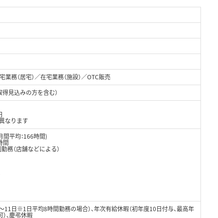
業務（居宅）／在宅業務（施設）／OTC販売
取得見込みの方を含む）
円
異なります
月間平均：166時間)
時間
制勤務（店舗などによる）
0
8～11日※1日平均8時間勤務の場合）、年次有給休暇（初年度10日付与、最高年
可）、慶弔休暇