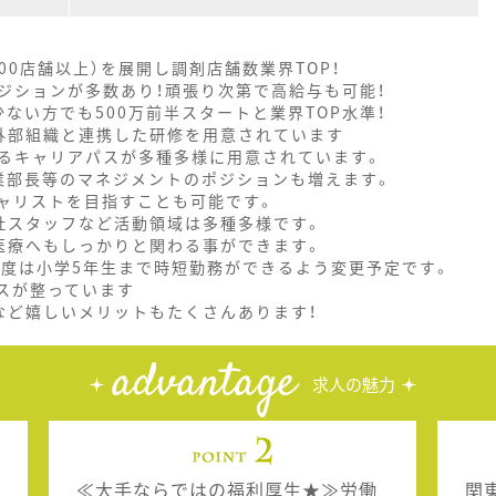
000店舗以上）を展開し調剤店舗数業界TOP！
ジションが多数あり！頑張り次第で高給与も可能！
ない方でも500万前半スタートと業界TOP水準！
外部組織と連携した研修を用意されています
るキャリアパスが多種多様に用意されています。
業部長等のマネジメントのポジションも増えます。
ャリストを目指すことも可能です。
社スタッフなど活動領域は多種多様です。
医療へもしっかりと関わる事ができます。
制度は小学5年生まで時短勤務ができるよう変更予定です。
スが整っています
など嬉しいメリットもたくさんあります！
advantage
求人の魅力
≪大手ならではの福利厚生★≫労働
関