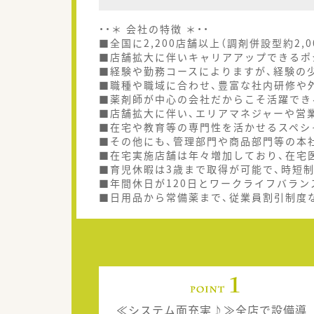
・・＊ 会社の特徴 ＊・・
■全国に2,200店舗以上（調剤併設型約2,
■店舗拡大に伴いキャリアアップできるポ
■経験や勤務コースによりますが、経験の少
■職種や職域に合わせ、豊富な社内研修や
■薬剤師が中心の会社だからこそ活躍でき
■店舗拡大に伴い、エリアマネジャーや営
■在宅や教育等の専門性を活かせるスペシ
■その他にも、管理部門や商品部門等の本
■在宅実施店舗は年々増加しており、在宅
■育児休暇は3歳まで取得が可能で、時短
■年間休日が120日とワークライフバラン
■日用品から常備薬まで、従業員割引制度
≪システム面充実♪≫全店で設備導