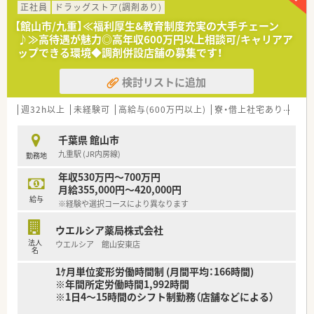
■店舗で勤務する薬剤師や医療事務の具体的な人数や体制につ
正社員
ドラッグストア(調剤あり)
きましても、追って詳細をお伝えいたします。
【館山市/九重】≪福利厚生&教育制度充実の大手チェーン
♪≫高待遇が魅力◎高年収600万円以上相談可/キャリアア
【想定される業務内容】
ップできる環境◆調剤併設店舗の募集です！
■薬局内における調剤や服薬指導および監査業務を中心に、患者
様とじっくり向き合う業務をご担当いただきます。
検討リストに追加
■分離申請を行っているため調剤業務がメインとなりますが、必
要に応じてOTC領域の販売等にも関わります。
■最新の監査機器や音声入力マイクを利用し、効率的かつ安全に
週32h以上
未経験可
高給与(600万円以上)
寮・借上社宅あり
住宅
調剤業務を進めることが日常業務として求められます。
千葉県 館山市
【こんな方が活躍中】
九重駅 (JR内房線)
勤務地
■経験に不安がある中途入社の方でも、充実したマニュアルや研
修制度を存分に活用してスムーズに活躍しています。
年収530万円～700万円
■出店ペースが早いエリアにおいて、意欲的にスキルを磨き早期
月給355,000円～420,000円
に管理職として活躍している薬剤師が多数在籍します。
給与
※経験や選択コースにより異なります
■患者様とのコミュニケーションを大切にし、未病への取り組み
に関心を持ちながら働く方がいきいきと活躍中です。
ウエルシア薬局株式会社
法人
ウエルシア 館山安東店
名
1ｹ月単位変形労働時間制 (月間平均：166時間)
※年間所定労働時間1,992時間
※1日4～15時間のシフト制勤務（店舗などによる）