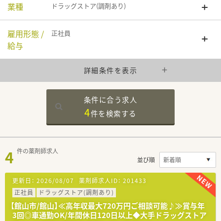
業種
ドラッグストア(調剤あり)
雇用形態 /
正社員
給与
詳細条件を表示
条件に合う求人
4
件を
検索する
4
件の薬剤師求人
並び順
更新日：
2026/08/07
薬剤師求人ID：
201433
正社員
ドラッグストア(調剤あり)
【館山市/館山】≪高年収最大720万円ご相談可能♪≫賞与年
3回◎車通勤OK/年間休日120日以上◆大手ドラッグストア