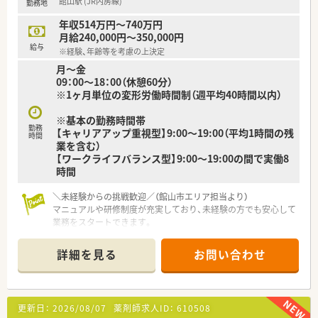
館山駅 (JR内房線)
勤務地
■日用品から常備薬まで、従業員割引制度など嬉しいメリットも
たくさんあります！
年収514万円～740万円
月給240,000円～350,000円
給与
※経験、年齢等を考慮の上決定
月～金
09：00～18：00（休憩60分）
※1ヶ月単位の変形労働時間制（週平均40時間以内）
※基本の勤務時間帯
勤務
【キャリアアップ重視型】9:00～19:00（平均1時間の残
時間
業を含む）
【ワークライフバランス型】9:00～19:00の間で実働8
時間
＼未経験からの挑戦歓迎／（館山市エリア担当より）
マニュアルや研修制度が充実しており、未経験の方でも安心して
業務をスタートできます。
＊------------------------------------------＊
詳細を見る
お問い合わせ
【店舗情報と応需状況について】
■館山駅から車で22分ほどの場所に位置し、幅広い医療機関か
らの処方箋を面対応で応需しております。
■具体的な処方箋の応需枚数や詳細な対応科目につきましては、
更新日：
2026/08/07
薬剤師求人ID：
610508
お問い合わせ後に詳細をご案内いたします。