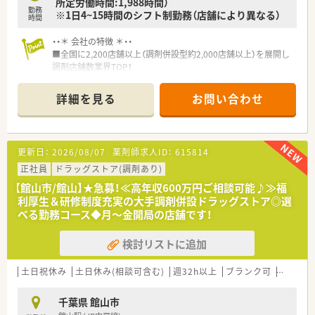
所定労働時間:1,988時間）
勤務
※1日4~15時間のシフト制勤務（店舗により異なる）
時間
・・＊ 会社の特徴 ＊・・
■全国に2,200店舗以上（調剤併設型約2,000店舗以上）を展開し
調剤店舗数業界TOP！
■店舗拡大に伴いキャリアアップできるポジションが多数あり！
頑張り次第で高給与も可能！
詳細を見る
お問い合わせ
■経験や勤務コースによりますが、経験の少ない方でも500万前
半スタートと業界TOP水準！
■職種や職域に合わせ、豊富な社内研修や外部組織と連携した研
修を用意されています
更新日：
2026/08/07
薬剤師求人ID：
615814
■薬剤師が中心の会社だからこそ活躍できるキャリアパスが多
種多様に用意されています。
正社員
ドラッグストア(調剤あり)
■店舗拡大に伴い、エリアマネジャーや営業部長等のマネジメン
【館山市/館山】★急募！≪高年収600万円ご相談可能♪≫福
トのポジションも増えます。
利厚生＆研修制度充実の大手調剤併設ドラッグストア◎選
■在宅や教育等の専門性を活かせるスペシャリストを目指すこ
べる勤務コース◆月〜金開局の店舗です！
とも可能です。
■その他にも、管理部門や商品部門等の本社スタッフなど活動領
検討リストに追加
域は多種多様です。
■在宅実施店舗は年々増加しており、在宅医療へもしっかりと関
わる事ができます。
土日祝休み
土日休み(相談可含む)
週32h以上
ブランク可
車通勤
■育児休暇は3歳まで取得が可能で、時短制度は小学5年生まで
時短勤務ができるよう変更予定です。
千葉県 館山市
■年間休日が120日とワークライフバランスが整っています