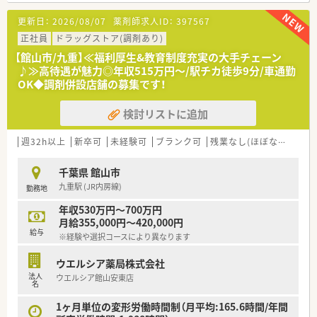
す。
更新日：
2026/08/07
薬剤師求人ID：
397567
■漢方の取り扱いを促進しており、普通の調剤薬局では扱ってい
ない種類の漢方も勉強できます。
正社員
ドラッグストア(調剤あり)
■薬剤師としての専門制はもちろん、多様なキャリアを支援する
【館山市/九重】≪福利厚生&教育制度充実の大手チェーン
システムが整っています。
♪≫高待遇が魅力◎年収515万円～/駅チカ徒歩9分/車通勤
【例】管理薬剤師・店長・教育担当・エリア責任者・新規事業の立ち
OK◆調剤併設店舗の募集です！
上げ・バイヤー/商品開発等
■連続休暇 長期休日20日間制度があり！
検討リストに追加
連続休暇を1～3回に分けて取得し、年間休日120～125日（長
期休日20日間含む）あるので、ライフワークバランスが充実して
います。
週32h以上
新卒可
未経験可
ブランク可
残業なし(ほぼなし含む)
千葉県 館山市
九重駅 (JR内房線)
勤務地
年収530万円～700万円
月給355,000円～420,000円
給与
※経験や選択コースにより異なります
ウエルシア薬局株式会社
法人
ウエルシア館山安東店
名
1ヶ月単位の変形労働時間制（月平均:165.6時間/年間