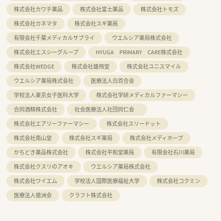
株式会社カワチ薬品
株式会社富士薬品
株式会社トモズ
株式会社カネマタ
株式会社スギ薬局
有限会社千葉メディカルサプライ
ウエルシア薬局株式会社
株式会社エスシーグループ
HYUGA PRIMARY CARE株式会社
株式会社WEDGE
株式会社雄飛堂
株式会社ユニスマイル
ウエルシア薬局株式会社
医療法人白百合会
学校法人東京女子医科大学
株式会社学研メディカルファーマシー
合同酒精株式会社
社会医療法人社団同仁会
株式会社エアリーファーマシー
株式会社スリードット
株式会社南山堂
株式会社スギ薬局
株式会社メディホープ
かちどき薬品株式会社
株式会社平和堂薬局
有限会社石川薬局
株式会社クスリのアオキ
ウエルシア薬局株式会社
株式会社ワイエム
学校法人国際医療福祉大学
株式会社コクミン
医療法人徳洲会
クラフト株式会社