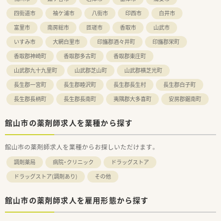
四街道市
袖ケ浦市
八街市
印西市
白井市
富里市
南房総市
匝瑳市
香取市
山武市
いすみ市
大網白里市
印旛郡酒々井町
印旛郡栄町
香取郡神崎町
香取郡多古町
香取郡東庄町
山武郡九十九里町
山武郡芝山町
山武郡横芝光町
長生郡一宮町
長生郡睦沢町
長生郡長生村
長生郡白子町
長生郡長柄町
長生郡長南町
夷隅郡大多喜町
安房郡鋸南町
館山市の薬剤師求人を業種から探す
館山市の薬剤師求人を業種からお探しいただけます。
調剤薬局
病院・クリニック
ドラッグストア
ドラッグストア(調剤あり)
その他
館山市の薬剤師求人を雇用形態から探す