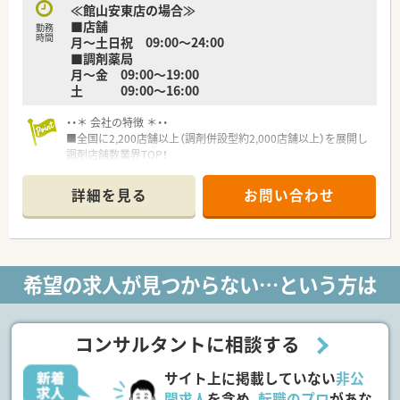
≪館山安東店の場合≫
■店舗
勤務
時間
月～土日祝 09:00〜24:00
■調剤薬局
月～金 09:00〜19:00
土 09:00〜16:00
・・＊ 会社の特徴 ＊・・
■全国に2,200店舗以上（調剤併設型約2,000店舗以上）を展開し
調剤店舗数業界TOP！
■店舗拡大に伴いキャリアアップできるポジションが多数あり！
頑張り次第で高給与も可能！
詳細を見る
お問い合わせ
■経験や勤務コースによりますが、経験の少ない方でも500万前
半スタートと業界TOP水準！
■職種や職域に合わせ、豊富な社内研修や外部組織と連携した研
修を用意されています
■薬剤師が中心の会社だからこそ活躍できるキャリアパスが多
希望の求人が見つからない…という方は
種多様に用意されています。
■店舗拡大に伴い、エリアマネジャーや営業部長等のマネジメン
トのポジションも増えます。
■在宅や教育等の専門性を活かせるスペシャリストを目指すこ
コンサルタントに相談する
とも可能です。
■その他にも、管理部門や商品部門等の本社スタッフなど活動領
サイト上に掲載していない
非公
域は多種多様です。
■在宅実施店舗は年々増加しており、在宅医療へもしっかりと関
開求人
を含め、
転職のプロ
があな