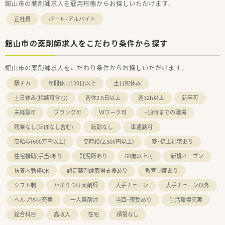
館山市の薬剤師求人を雇用形態からお探しいただけます。
正社員
パート・アルバイト
館山市の薬剤師求人をこだわり条件から探す
館山市の薬剤師求人をこだわり条件からお探しいただけます。
駅チカ
年間休日120日以上
土日祝休み
土日休み(相談可含む)
週休2.5日以上
週32h以上
新卒可
未経験可
ブランク可
Ｗワーク可
~18時までの職場
残業なし(ほぼなし含む)
転勤なし
車通勤可
高給与(600万円以上)
高時給(2,500円以上)
寮・借上社宅あり
住宅補助(手当)あり
託児所あり
60歳以上可
新規オープン
扶養内勤務OK
認定薬剤師取得支援あり
教育制度あり
シフト制
かかりつけ薬剤師
大手チェーン
大手チェーン以外
ヘルプ体制充実
一人薬剤師
当直・夜勤あり
生活環境充実
総合科目
高収入
在宅
積雪なし