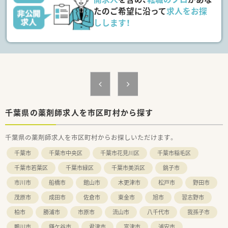
わる事ができます。
たのご希望に沿って
求人をお探
■育児休暇は3歳まで取得が可能で、時短制度は小学5年生まで
しします！
時短勤務ができるよう変更予定です。
■年間休日が120日とワークライフバランスが整っています
■日用品から常備薬まで、従業員割引制度など嬉しいメリットも
たくさんあります！
千葉県の薬剤師求人を市区町村から探す
千葉県の薬剤師求人を市区町村からお探しいただけます。
千葉市
千葉市中央区
千葉市花見川区
千葉市稲毛区
千葉市若葉区
千葉市緑区
千葉市美浜区
銚子市
市川市
船橋市
館山市
木更津市
松戸市
野田市
茂原市
成田市
佐倉市
東金市
旭市
習志野市
柏市
勝浦市
市原市
流山市
八千代市
我孫子市
鴨川市
鎌ケ谷市
君津市
富津市
浦安市