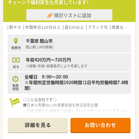
チェーンで福利厚生も充実しています！
検討リストに追加
駅チカ
年間休日120日以上
週32h以上
ブランク可
残業なし(ほぼなし含む)
千葉県 館山市
館山駅 (JR内房線)
勤務地
年収420万円～720万円
※経験・年齢・就業条件により考慮します
給与
全曜日 9：00～20：00
※年間所定労働時間1920時間（1日平均労働時間7.8時
勤務
間）
時間
○こんな会社です○
■日本小売業No.1の営業収益を誇る安定企業
…日本全国から海外まで出店している大手ショッピングモール
の中に調剤薬局を展開しています。
■面分業がメインのため、多くの医療機関から処方箋を応需して
詳細を見る
お問い合わせ
いるので、薬の品目数も多く、幅広い知識・スキルを磨くことが
できます。
■OTC併設店だからこそ『健康をトータルでサポート』できま