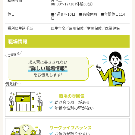
勤務時間
月～土
08：30～17：30（休憩60分）
休日
■4週９～10日 ■有給休暇 ■年間休日114
日
福利厚生諸手当
厚生年金／雇用保険／労災保険／医業健保
職場情報
求人票に書ききれない
“詳しい職場情報”
をお伝えします！
職場の雰囲気
助け合う風土がある
年齢や性別の壁がない
ワークライフバランス
お休みが取りやすい