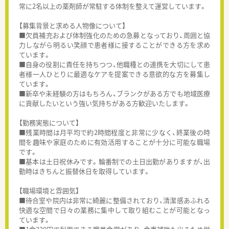
常に2名以上の薬剤師が常駐する体制を整えて運営しています。
【募集背景と求める人物像について】
■欠員補充および体制強化のための急募となっており、周囲と協
力しながら明るい笑顔で患者様に接することができる方を求め
ています。
■自身の役割に責任を持ちつつ、他職種との連携を大切にして患
者様一人ひとりに最適なケアを提案できる意欲的な方を募集し
ています。
■新卒や未経験の方はもちろん、ブランクがある方でも地域医療
に貢献したいという強い気持ちがある方歓迎いたします。
【勤務実態について】
■残業時間は月平均で約2時間程度と非常に少なく、終業後の時
間を趣味や家庭のために有効活用することが十分に可能な職場
です。
■基本は土日祝休みです。輪番制での土日出勤がありますが、出
勤時はきちんと振替休日を取得しています。
【職場環境と雰囲気】
■待合室や院内は非常に綺麗に整備されており、清潔感あふれる
快適な空間で日々の業務に集中して取り組むことが可能となっ
ています。