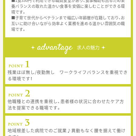
■1食330円で利用できる職員食堂があり、食事補助も出るため栄
養バランスの取れた温かい食事を安価に楽しむことができる環
境です。
■子育て世代からベテランまで幅広い年齢層が在籍しており、お
互いに助け合いながら効率よく業務を進める温かい雰囲気の職
場です。
advantage
求人の魅力
残業ほぼ無し/夜勤無し ワークライフバランスを重視でき
る環境です！
他職種との連携を重視し、患者様の状況に合わせたケア方
法を提案できる職場です。
地域根差した病院でのご就業♪異動もなく腰を据えて働け