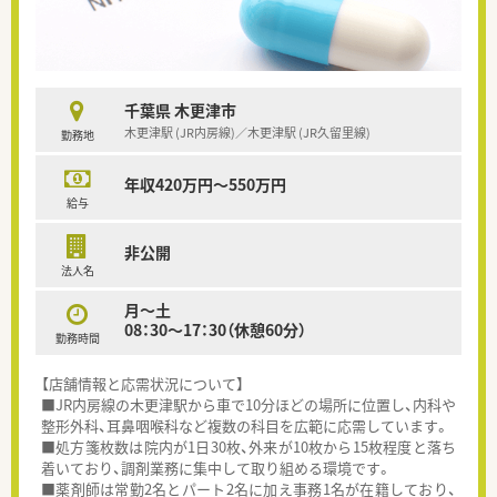
千葉県 木更津市
木更津駅 (JR内房線)／木更津駅 (JR久留里線)
勤務地
年収420万円～550万円
給与
非公開
法人名
月～土
08：30～17：30（休憩60分）
勤務時間
【店舗情報と応需状況について】
■JR内房線の木更津駅から車で10分ほどの場所に位置し、内科や
整形外科、耳鼻咽喉科など複数の科目を広範に応需しています。
■処方箋枚数は院内が1日30枚、外来が10枚から15枚程度と落ち
着いており、調剤業務に集中して取り組める環境です。
■薬剤師は常勤2名とパート2名に加え事務1名が在籍しており、