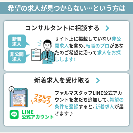
希望の求人が見つからない…という方は
コンサルタントに相談する
サイト上に掲載していない
非公
開求人
を含め、
転職のプロ
があな
たのご希望に沿って
求人をお探
しします！
新着求人を受け取る
ファルマスタッフLINE公式アカ
ウントを友だち追加して、
希望の
条件を登録
すると、
新着求人
が届
きます♪