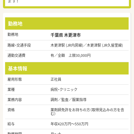
ます！
勤務地
勤務地
千葉県 木更津市
路線・交通手段
木更津駅 (JR内房線)／木更津駅 (JR久留里線)
通勤交通費
有／全額 上限30,000円
基本情報
雇用形態
正社員
業種
病院・クリニック
業務内容
調剤／監査／服薬指導
資格
薬剤師免許をお持ちの方（取得見込みの方を含
む）
給与
年収420万円～550万円