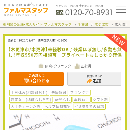
平日9：30-19：00 土日10：00-19：00
薬剤師の転職・求人サイト ファルマスタッフ
千葉県
木更津市
求人ID：
更新日：
2026/08/07
薬剤師求人ID：
422050
【木更津市/木更津】未経験OK♪残業ほぼ無し/夜勤も無
し！年収550万円相談可 プライベートもしっかり確保
病院・クリニック
正社員
この求人に
検討リストに
問い合わせる
追加
土日休み(相談可含む)
未経験可
ブランク可
残業なし(ほぼなし含む)
転勤なし
車通勤可
シフト制
大手チェーン以外
ヘルプ体制充実
~18時までの職場