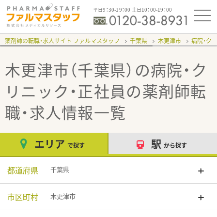
平日9：30-19：00 土日10：00-19：00
薬剤師の転職・求人サイト ファルマスタッフ
千葉県
木更津市
病院・ク
木更津市（千葉県）の病院・ク
リニック・正社員
の薬剤師転
職・求人情報一覧
エリア
駅
で探す
から探す
都道府県
千葉県
市区町村
木更津市