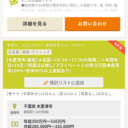
≪こんな病院です≫
■総床数が80床程の整形外科に特化した病院です。他、内科、脳
神経外科、皮膚科、形成外科、外科、リハビリテーション科、麻酔
科、放射線科の9科にも対応されています。
■県内有数、人工関節手術において数・質ともにハイレベルな医
詳細を見る
お問い合わせ
療を提供している地域に根差した有名な病院です。
■当直なし、オンコールもほぼありません。
■扶養手当・住宅手当ほか、時短勤務等、子育て世代をサポー
ト…福利厚生が完備されてます♪
更新日：
2026/08/07
薬剤師求人ID：
558042
■一食380円で職員食堂が利用できます！
正社員
病院・クリニック
≪施設について≫
【木更津市/巌根】★急募！≪8：30～17：00の勤務♪≫年間休
■院内は広く清潔感があります。
日119日◎残業ほぼ無し/プライベートとの両立可能◆産育
■木更津駅からバスも出ており、車通勤/電車通勤/バス通勤、希
休100％・有休80％以上実績あり！
望に合わせてご相談できます。
■同グループの老健・介護施設も併設し、医療の提供に留まらず、
検討リストに追加
高齢者サポートまで一体となって地域医療に貢献しています！
≪おすすめポイント≫
駅チカ
年間休日120日以上
週32h以上
残業なし(ほぼなし含む)
転
■地域に愛される温かい雰囲気の病院です。
■急なお休みや、花火大会の日は公休にしたり、働きやすさやご
千葉県 木更津市
相談のしやすさも魅力的な職場環境です♪
巌根駅 (JR内房線)
勤務地
年収350万円～516万円
月給200,000円～310,000円