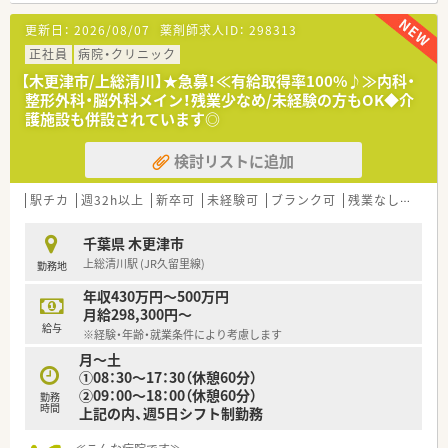
＜業務内容＞
更新日：
2026/08/07
薬剤師求人ID：
298313
■婦人科メインで内科、外科、消化器科、整形外科等、他科目の取
り扱いもございます。
正社員
病院・クリニック
■400品目、うち注射100品目になります。
【木更津市/上総清川】★急募！≪有給取得率100%♪≫内科・
■入院患者様の調剤、監査（外来は院外処方）
整形外科・脳外科メイン！残業少なめ/未経験の方もOK◆介
■病棟業務
護施設も併設されています◎
■持参薬鑑別、持参薬管理業務
■各種委員会
検討リストに追加
＜こんな方にオススメ＞
■婦人科に興味のある方、専門性を磨かれたい方！
駅チカ
週32h以上
新卒可
未経験可
ブランク可
残業なし(ほぼなし含む)
■他業種の方と協力して患者様のサポートに関わりたい方、チー
ム医療の経験を積まれたい方！
千葉県 木更津市
■残業がほぼありません！プライベートをしっかり確保しながら
上総清川駅 (JR久留里線)
勤務地
ご就業されたい方！
年収430万円～500万円
月給298,300円～
給与
※経験・年齢・就業条件により考慮します
月～土
①08：30～17：30（休憩60分）
②09：00～18：00（休憩60分）
勤務
時間
上記の内、週5日シフト制勤務