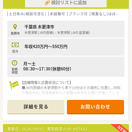
検討リストに追加
■入院患者様への調剤業が中心です。外来は院外処方となりま
す。
■分包機による調剤業務となります。
土日休み(相談可含む)
未経験可
ブランク可
残業なし(ほぼなし含む)
■電子カルテが導入されていますので、パソコン（エクセル、ワ
ード）入力業務があります。
千葉県 木更津市
■退院患者様に投薬時は薬剤の説明を行います。
木更津駅 (JR内房線)／木更津駅 (JR久留里線)
勤務地
年収420万円～550万円
給与
月～土
08：30～17：30（休憩60分）
勤務
時間
【店舗情報と応需状況について】
■JR内房線の木更津駅から車で10分ほどの場所に位置し、内科
や整形外科、耳鼻咽喉科など複数の科目を広範に応需していま
す。
■処方箋枚数は院内が1日30枚、外来が10枚から15枚程度と落
詳細を見る
お問い合わせ
ち着いており、調剤業務に集中して取り組める環境です。
■薬剤師は常勤2名とパート2名に加え事務1名が在籍しており、
常に2名以上の薬剤師が常駐する体制を整えて運営しています。
更新日：
2026/08/07
薬剤師求人ID：
657431
【募集背景と求める人物像について】