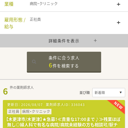
業種
病院・クリニック
雇用形態 /
正社員
給与
詳細条件を表示
条件に合う求人
6
件を
検索する
6
件の薬剤師求人
並び順
更新日：
2026/08/07
薬剤師求人ID：
336043
正社員
病院・クリニック
【木更津市/木更津】★急募！≪貴重な17:00まで♪≫残業ほぼ
無し◎婦人科で有名な病院/病院未経験の方も相談可/駅チ