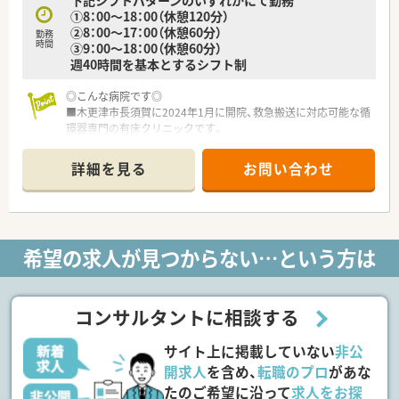
下記シフトパターンのいずれかにて勤務
➀8：00～18：00（休憩120分）
➁8：00～17：00（休憩60分）
勤務
時間
➂9：00～18：00（休憩60分）
週40時間を基本とするシフト制
◎こんな病院です◎
■木更津市長須賀に2024年1月に開院、救急搬送に対応可能な循
環器専門の有床クリニックです。
■気軽に受けられる診察と､スピード感ある診断治療が特徴で
す。
詳細を見る
お問い合わせ
■必要な患者様には、カテーテルによる血管造影検査・治療を短
期入院にて行っております。
■患者様一人一人に対するきめ細かい対応を行ない、地域の皆様
に安心感のある医療サービスを提供しています｡
希望の求人が見つからない…という方は
コンサルタントに相談する
サイト上に掲載していない
非公
開求人
を含め、
転職のプロ
があな
たのご希望に沿って
求人をお探