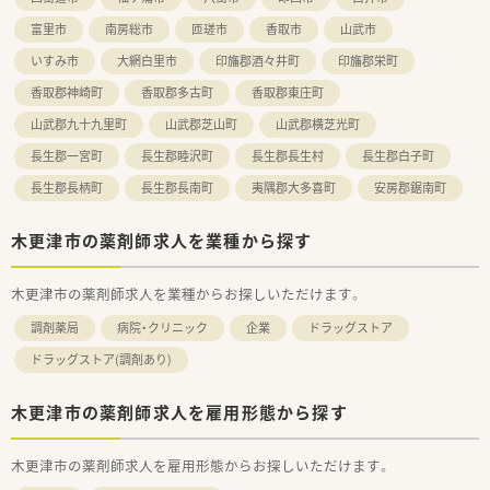
富里市
南房総市
匝瑳市
香取市
山武市
いすみ市
大網白里市
印旛郡酒々井町
印旛郡栄町
香取郡神崎町
香取郡多古町
香取郡東庄町
山武郡九十九里町
山武郡芝山町
山武郡横芝光町
長生郡一宮町
長生郡睦沢町
長生郡長生村
長生郡白子町
長生郡長柄町
長生郡長南町
夷隅郡大多喜町
安房郡鋸南町
木更津市の薬剤師求人を業種から探す
木更津市の薬剤師求人を業種からお探しいただけます。
調剤薬局
病院・クリニック
企業
ドラッグストア
ドラッグストア(調剤あり)
木更津市の薬剤師求人を雇用形態から探す
木更津市の薬剤師求人を雇用形態からお探しいただけます。