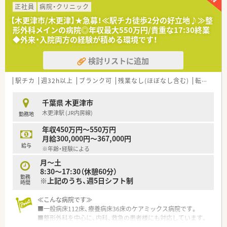
■欠員補充および体制強化のための急募となっており、周囲と協
正社員
病院・クリニック
力しながら明るい笑顔で患者様に接することができる方を求め
【木更津市/木更津】★急募！≪駅チカ徒歩2分の好立地♪≫整
ています。
形外科メインの病院◎年収最大550万円/貴重な17:30終業
■自身の役割に責任を持ちつつ、他職種との連携を大切にして患
◆外来・入院両方の経験が積める環境です！
者様一人ひとりに最適なケアを提案できる意欲的な方を募集し
ています。
検討リストに追加
■新卒や未経験の方はもちろん、ブランクがある方でも地域医療
に貢献したいという強い気持ちがある方歓迎いたします。
駅チカ
週32h以上
ブランク可
残業なし(ほぼなし含む)
転勤なし
【勤務実態について】
■残業時間は月平均で約2時間程度と非常に少なく、終業後の時
千葉県 木更津市
間を趣味や家庭のために有効活用することが十分に可能な職場
木更津駅 (JR内房線)
勤務地
です。
■基本は土日祝休みです。輪番制での土日出勤がありますが、出
年収450万円～550万円
勤時はきちんと振替休日を取得しています。
月給300,000円～367,000円
給与
※年齢・経験による
【職場環境と雰囲気】
■待合室や院内は非常に綺麗に整備されており、清潔感あふれる
月～土
快適な空間で日々の業務に集中して取り組むことが可能となっ
8:30～17:30（休憩60分）
勤務
ています。
※上記のうち、週5日シフト制
時間
■1食330円で利用できる職員食堂があり、食事補助も出るため
栄養バランスの取れた温かい食事を安価に楽しむことができる
≪こんな病院です≫
環境です。
■一般病床112床、療養病床36床のケアミックス病院です。
■子育て世代からベテランまで幅広い年齢層が在籍しており、お
■整形外科を中心に、内科、救急の患者様にも対応しています。
互いに助け合いながら効率よく業務を進める温かい雰囲気の職