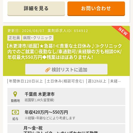
■木更津駅から徒歩2分の立地、車通勤も可能です。
場です。
■外来も院内で処方していますので、調剤薬局のご経験も活かし
詳細を見る
お問い合わせ
やすい病院です。
■院内託児所を完備しており、子育てとの両立も叶う職場環境で
す。
更新日：
2026/08/07
薬剤師求人ID：
654912
≪業務内容≫
■入院患者様の調剤、監査、配薬
正社員
病院・クリニック
■外来患者様の調剤、監査、服薬指導
【木更津市/祇園】★急募！≪貴重な土日休み♪≫クリニック
■注射セットのみ（混注なし）
内でのご就業◎夜勤なし/車通勤可/未経験の方も相談OK/
■医薬品管理、医薬品情報管理
年収最大550万円◆残業はほぼありません！
■持参薬鑑別、持参薬管理
■各種委員会
検討リストに追加
≪おすすめポイント≫
■木更津駅徒歩2分の好立地です
年間休日120日以上
土日休み(相談可含む)
週32h以上
未経験可
残
■マイカー通勤ＯＫ
■院内託児所完備
千葉県 木更津市
■病院が初めての方もご応募可能
祇園駅 (JR久留里線)
勤務地
年収420万円～550万円
※経験・年齢などにより考慮します
給与
月～金・祝