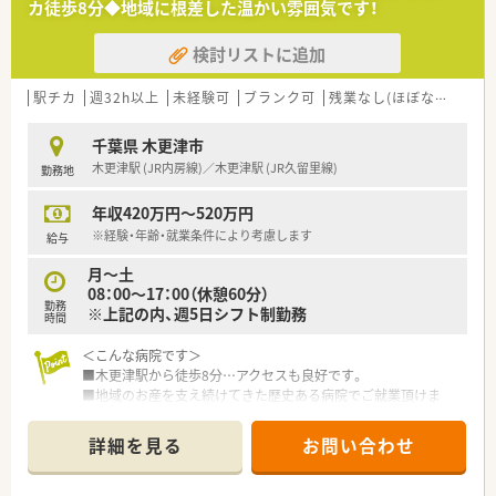
カ徒歩8分◆地域に根差した温かい雰囲気です！
検討リストに追加
駅チカ
週32h以上
未経験可
ブランク可
残業なし(ほぼなし含む)
千葉県 木更津市
木更津駅 (JR内房線)／木更津駅 (JR久留里線)
勤務地
年収420万円～520万円
※経験・年齢・就業条件により考慮します
給与
月～土
08：00～17：00（休憩60分）
勤務
※上記の内、週5日シフト制勤務
時間
＜こんな病院です＞
■木更津駅から徒歩8分…アクセスも良好です。
■地域のお産を支え続けてきた歴史ある病院でご就業頂けま
す。通常の分娩以外にも不妊治療の対応もされています。
■隔年で社員旅行もあり、社員間のコミュニケーションも大切に
詳細を見る
お問い合わせ
されている病院です。
■3年前にリニューアルされ、病棟内も新しくなっています。