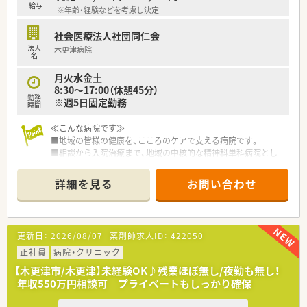
給与
※年齢・経験などを考慮し決定
社会医療法人社団同仁会
法人
木更津病院
名
月火水金土
8:30～17:00（休憩45分）
勤務
※週5日固定勤務
時間
≪こんな病院です≫
■地域の皆様の健康を、こころのケアで支える病院です。
■相談から入院治療まで、地域の中核的な精神科単科病院とし
て、医療・福祉行政とも連携しながら先進医療サービスを提供し
ています。
詳細を見る
お問い合わせ
■千葉大学精神科と綿密な連携を持つ病院で常に時代の流れに
沿った、良心的かつ進歩的な医療を進めています。
■薬局での主な業務は、入院患者様が服用する薬の調剤です。患
者様の飲み薬は、錠剤分包機と散剤分包機を使って1回分ずつに
更新日：
2026/08/07
薬剤師求人ID：
422050
分包して、分かりやすい、飲みやすい状態でお渡ししています。
■外来患者様の薬は、院外処方で対応しています。新薬の採用も
正社員
病院・クリニック
積極的に行っています。
【木更津市/木更津】未経験OK♪残業ほぼ無し/夜勤も無し！
年収550万円相談可 プライベートもしっかり確保
≪業務内容≫
■精神科、心療内科専門病院での院内調剤業務です。