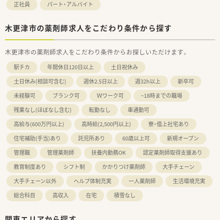
正社員
パート・アルバイト
木更津市の薬剤師求人をこだわり条件から探す
木更津市の薬剤師求人をこだわり条件からお探しいただけます。
駅チカ
年間休日120日以上
土日祝休み
土日休み(相談可含む)
週休2.5日以上
週32h以上
新卒可
未経験可
ブランク可
Ｗワーク可
~18時までの職場
残業なし(ほぼなし含む)
転勤なし
車通勤可
高給与(600万円以上)
高時給(2,500円以上)
寮・借上社宅あり
住宅補助(手当)あり
託児所あり
60歳以上可
新規オープン
管理職
管理薬剤師
扶養内勤務OK
認定薬剤師取得支援あり
教育制度あり
シフト制
かかりつけ薬剤師
大手チェーン
大手チェーン以外
ヘルプ体制充実
一人薬剤師
生活環境充実
総合科目
高収入
在宅
積雪なし
関東エリアから探す