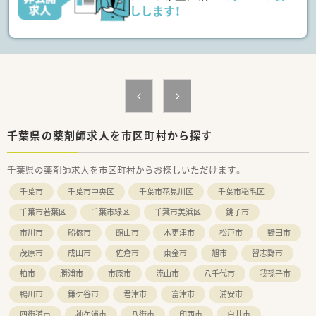
しします！
千葉県の薬剤師求人を市区町村から探す
千葉県の薬剤師求人を市区町村からお探しいただけます。
千葉市
千葉市中央区
千葉市花見川区
千葉市稲毛区
千葉市若葉区
千葉市緑区
千葉市美浜区
銚子市
市川市
船橋市
館山市
木更津市
松戸市
野田市
茂原市
成田市
佐倉市
東金市
旭市
習志野市
柏市
勝浦市
市原市
流山市
八千代市
我孫子市
鴨川市
鎌ケ谷市
君津市
富津市
浦安市
四街道市
袖ケ浦市
八街市
印西市
白井市