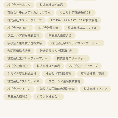
株式会社カネマタ
株式会社スギ薬局
有限会社千葉メディカルサプライ
ウエルシア薬局株式会社
株式会社エスシーグループ
HYUGA PRIMARY CARE株式会社
株式会社WEDGE
株式会社雄飛堂
株式会社ユニスマイル
ウエルシア薬局株式会社
医療法人白百合会
学校法人東京女子医科大学
株式会社学研メディカルファーマシー
合同酒精株式会社
社会医療法人社団同仁会
株式会社エアリーファーマシー
株式会社スリードット
株式会社南山堂
株式会社スギ薬局
株式会社メディホープ
かちどき薬品株式会社
株式会社平和堂薬局
有限会社石川薬局
株式会社クスリのアオキ
ウエルシア薬局株式会社
株式会社ワイエム
学校法人国際医療福祉大学
株式会社コクミン
医療法人徳洲会
クラフト株式会社