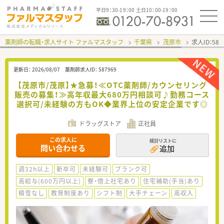
平日9：30-19：00 土日10：00-19：00
薬剤師の転職・求人サイト ファルマスタッフ
千葉県
茂原市
求人ID：58
更新日：
2026/08/07
薬剤師求人ID：
587969
【茂原市/茂原】★急募！≪OTC薬剤師/カウンセリング
販売の募集！≫高年収最大680万円相談可♪勤務コース
選択可/未経験の方もOK◆業界上位の安定企業です◎
ドラッグストア
正社員
この求人に
検討リストに
問い合わせる
追加
週32h以上
新卒可
未経験可
ブランク可
高給与(600万円以上)
寮・借上社宅あり
住宅補助(手当)あり
積雪なし
教育制度あり
シフト制
大手チェーン
高収入