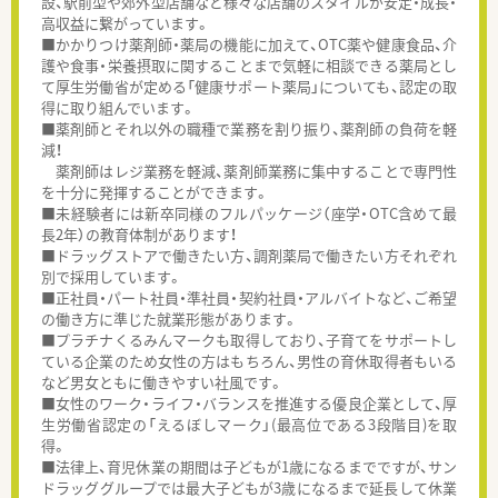
設、駅前型や郊外型店舗など様々な店舗のスタイルが安定・成長・
高収益に繋がっています。
■かかりつけ薬剤師・薬局の機能に加えて、OTC薬や健康食品、介
護や食事・栄養摂取に関することまで気軽に相談できる薬局とし
て厚生労働省が定める「健康サポート薬局」についても、認定の取
得に取り組んでいます。
■薬剤師とそれ以外の職種で業務を割り振り、薬剤師の負荷を軽
減！
薬剤師はレジ業務を軽減、薬剤師業務に集中することで専門性
を十分に発揮することができます。
■未経験者には新卒同様のフルパッケージ（座学・OTC含めて最
長2年）の教育体制があります！
■ドラッグストアで働きたい方、調剤薬局で働きたい方それぞれ
別で採用しています。
■正社員・パート社員・準社員・契約社員・アルバイトなど、ご希望
の働き方に準じた就業形態があります。
■プラチナくるみんマークも取得しており、子育てをサポートし
ている企業のため女性の方はもちろん、男性の育休取得者もいる
など男女ともに働きやすい社風です。
■女性のワーク・ライフ・バランスを推進する優良企業として、厚
生労働省認定の「えるぼしマーク」(最高位である3段階目)を取
得。
■法律上、育児休業の期間は子どもが1歳になるまでですが、サン
ドラッググループでは最大子どもが3歳になるまで延長して休業