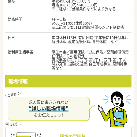
給与
年収450万円～680万円
月給308,750円～403,300円
※ご経験・ご就業条件などにより異なる
勤務時間
月～日祝
9：00～21：00（休憩60分）
※上記のうち、1日実働8時間のシフト制勤務
休日
年間休日116日、有給休暇（半年後に10日付与）、
特別休暇、産前産後休暇、育児休暇 など
福利厚生諸手当
厚生年金／雇用保険／労災保険／薬剤師賠償責
任保険／その他健保
育児手当（第1子1万円、第2子1.5万円、第3子以
降2万円）、通勤交通費、自己育成手当、薬剤師手
当など
職場情報
求人票に書ききれない
“詳しい職場情報”
をお伝えします！
職場の雰囲気