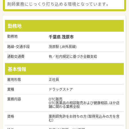
剤師業務にじっくり打ち込める環境となっています。
勤務地
勤務地
千葉県 茂原市
路線・交通手段
茂原駅 (JR外房線)
通勤交通費
有／社内規定に基づき全額支給
基本情報
雇用形態
正社員
業種
ドラッグストア
業務内容
OTC販売
OTC医薬品の相談販売および健康相談、ほか店
舗に関わる業務全般
資格
薬剤師免許をお持ちの方（取得見込みの方を含
む）