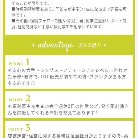
することが可能です。
■時短勤務制度もあり。子どもが中学1年生になるまで延長も可
能です。
■その他、復職フォロー制度や育児手当、奨学金返済サポート制
度、社割制度など手厚い福利厚生を用意しています。
advantage
求人の魅力
≪安心の大手ドラッグストアチェーン♪≫レベルに合わせ
た研修・教育で、OTC販売が初めての方・ブランクがある方
も安心です◎
≪福利厚生充実★≫完全週休2日の推奨など、働く薬剤師さ
んを応援してくれる体制を整えております！
店舗運営・経営に関する業務は担当社員がおりますので、薬