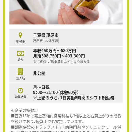
千葉県 茂原市
茂原駅 (JR外房線)
勤務地
年収450万円～680万円
月給308,750円～403,300円
給与
※ご経験・ご就業条件などにより異なる
非公開
法人名
月～日祝
9：00～21：00（休憩60分）
勤務時間
※上記のうち、1日実働8時間のシフト制勤務
≪企業の特徴≫
■直近15年で売上高4倍、経常利益も3倍以上と右肩上がりの成長
を続けており、経営面でも安定しています。
■調剤併設のドラッグストア、病院門前やクリニックモール併