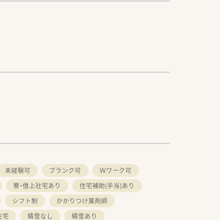
未経験可
ブランク可
Ｗワーク可
寮・借上社宅あり
住宅補助(手当)あり
シフト制
かかりつけ薬剤師
在宅
積雪なし
積雪あり