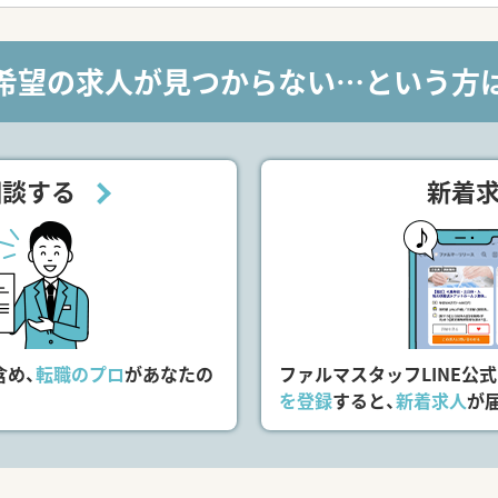
希望の求人が見つからない…という方
相談する
新着
含め、
転職のプロ
があなたの
ファルマスタッフLINE公
を登録
すると、
新着求人
が