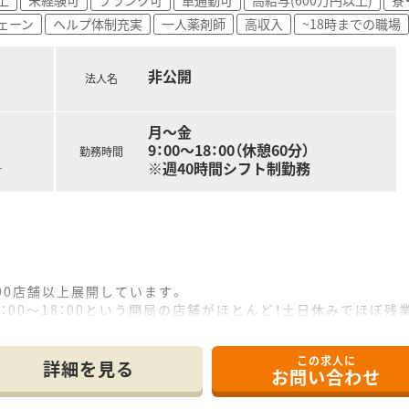
育児手当、奨学金返済サポート制度、社割制度など手厚い福利厚
ェーン
ヘルプ体制充実
一人薬剤師
高収入
~18時までの職場
非公開
法人名
月～金
9：00～18：00（休憩60分）
勤務時間
※週40時間シフト制勤務
す
00店舗以上展開しています。
：00～18：00という開局の店舗がほとんど！土日休みでほぼ
を2回取得できます。
この求人に
音声入力が可能で、効率的にお仕事ができます。
詳細を見る
お問い合わせ
勤務の採用方式を選択することができます。
き、全品5％オフで買い物をすることができます。