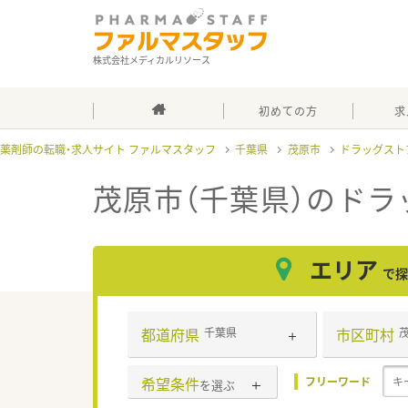
株式会社メディカルリソース
初めての方
求
薬剤師の転職・求人サイト ファルマスタッフ
千葉県
茂原市
ドラッグスト
茂原市（千葉県）のドラ
エリア
で探
都道府県
市区町村
千葉県
希望条件
フリーワード
を選ぶ