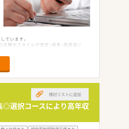
定しています。
な店舗のスタイルが安定・成長・高収益に
ことまで気軽に相談できる薬局として厚生
す。
あります。
検討リストに追加
ちろん、男性の育休取得者もいるなど男
集◎選択コースにより高年収
」(最高位である3段階目)を取得。
どもが3歳になるまで延長して休業するこ
・借上社宅あり
認定薬剤師取得支援あり