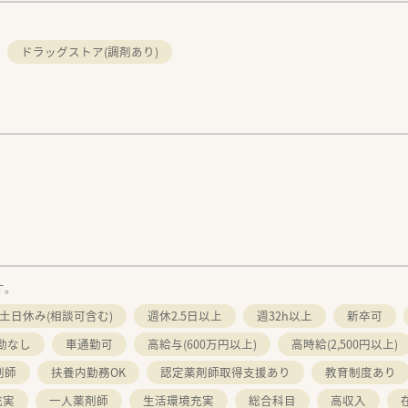
ドラッグストア(調剤あり)
す。
土日休み(相談可含む)
週休2.5日以上
週32h以上
新卒可
勤なし
車通勤可
高給与(600万円以上)
高時給(2,500円以上)
剤師
扶養内勤務OK
認定薬剤師取得支援あり
教育制度あり
充実
一人薬剤師
生活環境充実
総合科目
高収入