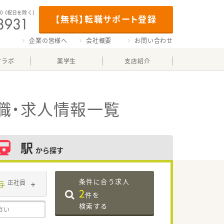
00
（祝日を除く）
【無料】転職サポート登録
企業の皆様へ
会社概要
お問い合わせ
マラボ
薬学生
支店紹介
職・求人情報一覧
駅
から探す
条件に合う求人
与
正社員
2
件を
検索する