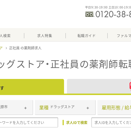
平日9：30-19：00 土日10：00-19：
人検索
求人特集
転職ガイド
ファル
ア
正社員
ッグストア・正社員
の薬剤師転
す
業種
雇用形態 / 給
茂原市
ドラッグストア
求人IDで検索