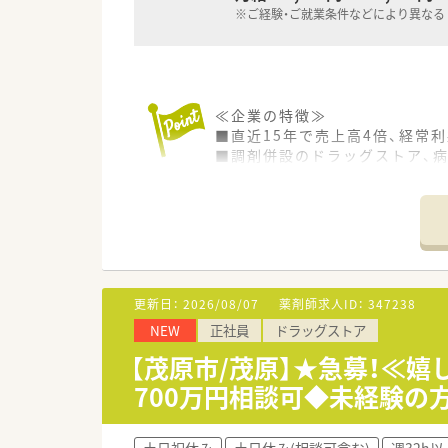
※ご経験・ご就業条件などにより異なる
≪企業の特徴≫
■直近15年で売上高4倍、経常
■調剤併設のドラッグストア、
繋がっています。
■かかりつけ薬剤師・薬局の機能
労働省が定める「健康サポート薬
■薬剤師とそれ以外の職種で業
薬剤師はレジ業務を軽減、薬剤
■未経験者には新卒同様のフルパ
■ドラッグストアで働きたい方
更新日：
2026/08/07
薬剤師求人ID：
347238
■正社員・パート社員・準社員・
NEW
正社員
ドラッグストア
■プラチナくるみんマークも取
女ともに働きやすい社風です。
【茂原市/茂原】★急募！≪
■女性のワーク・ライフ・バラン
700万円相談可◆未経験の
■法律上、育児休業の期間は子
とが可能です。
■時短勤務制度もあり。子ども
土日祝休み
土日休み(相談可含む)
週32h以