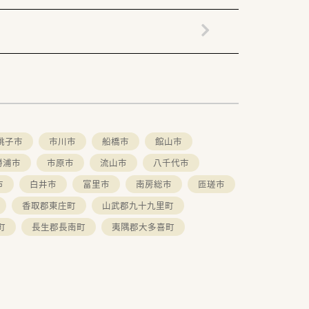
銚子市
市川市
船橋市
館山市
勝浦市
市原市
流山市
八千代市
市
白井市
富里市
南房総市
匝瑳市
香取郡東庄町
山武郡九十九里町
町
長生郡長南町
夷隅郡大多喜町