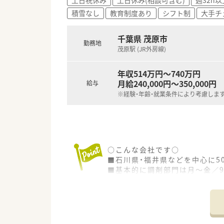
■その他、復職フォロー制度や
積雪なし
教育制度あり
シフト制
大手チ
千葉県 茂原市
勤務地
茂原駅 (JR外房線)
年収514万円～740万円
月給240,000円～350,000円
給与
※経験・年齢・就業条件により考慮しま
○こんな会社です○
■石川県・福井県などを中心に5
■基本的に調剤部門は月～金／9
ことができます。
■年に1度、7連休または4連休
■発注・在庫管理は自動、薬歴も
■正社員は8時間勤務と9時間
■社員割引を利用することがで