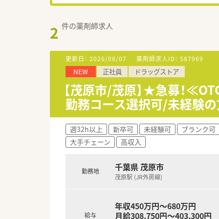
件の薬剤師求人
2
更新日：
2026/08/07
薬剤師求人ID：
587969
NEW
正社員
ドラッグストア
【茂原市/茂原】★急募！≪O
勤務コース選択可/未経験の
週32h以上
新卒可
未経験可
ブランク可
大手チェーン
高収入
千葉県 茂原市
勤務地
茂原駅 (JR外房線)
年収450万円～680万円
月給308,750円～403,300円
給与