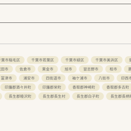
千葉市稲毛区
千葉市若葉区
千葉市緑区
千葉市美浜区
成田市
佐倉市
東金市
旭市
習志野市
柏市
富津市
浦安市
四街道市
袖ケ浦市
八街市
印西
印旛郡酒々井町
印旛郡栄町
香取郡神崎町
香取郡多古町
長生郡睦沢町
長生郡長生村
長生郡白子町
長生郡長柄