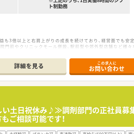
※上記のうち、1日実働8時間のシフ
ト制勤務
利益も3倍以上と右肩上がりの成長を続けており、経営面でも安
病院門前やクリニックモール併設、駅前型や郊外型店舗など様々
に加えて、OTC薬や健康食品、介護や食事・栄養摂取に関する
この求人に
局」についても、認定の取得に取り組んでいます。
詳細を見る
お問い合わせ
務を割り振り、薬剤師の負荷を軽減！
師業務に集中することで専門性を十分に発揮することができま
ッケージ（座学・OTC含めて最長2年）の教育体制があります！
、調剤薬局で働きたい方それぞれ別で採用しています。
契約社員・アルバイトなど、ご希望の働き方に準じた就業形態が
得しており、子育てをサポートしている企業のため女性の方はも
嬉しい土日祝休み♪≫調剤部門の正社員募
スを推進する優良企業として、厚生労働省認定の「えるぼしマーク
方もご相談可能です！
どもが1歳になるまでですが、サンドラッググループでは最大子
が中学1年生になるまで延長も可能です。
上
未経験可
ブランク可
車通勤可
高給与(600万円以上)
寮