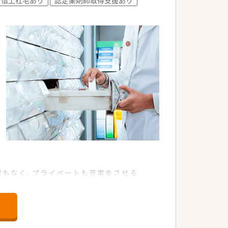
生を用意しています。
残業もなく、プライベートも充実をさせる