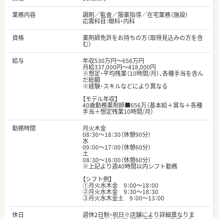
業務内容
調剤／監査／服薬指導／在宅業務（施設）
応需科目：眼科・内科
資格
薬剤師免許をお持ちの方（取得見込みの方を含
む）
給与
年収530万円～656万円
月給337,000円～418,000円
※想定・平均残業（10時間/月）、各種手当を含ん
だ総額
※経験・スキルなどにより異なる
【モデル年収】
40歳勤務薬剤師■656万（基本給＋賞与＋各種
手当＋想定残業10時間/月）
勤務時間
月火木金
08：30～18：30（休憩90分）
水
09：00～17：00（休憩60分）
土
08：30～16：00（休憩60分）
※上記より週40時間以内シフト勤務
【シフト例】
①月火水木金 9：00～18：00
②月火水木金 9：30～18：30
③月火水木金土 9：00～13：00
休日
週休2日制・祝日※店舗により詳細異なりま