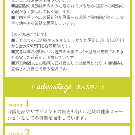
■店舗間の異動は市内のみに限られているため、遠方への転勤の
心配がなく安心して長く働けます。
■全国大手レベルの最新調剤設備を各店舗に積極的に導入し、安
全で効率的な業務を実現しています。
【求人情報について】
■これまでのご経験やスキルをしっかりと評価し、年収500万円
から最大620万円を提示可能です。
■賞与は年2回支給され、過去の実績では4ヶ月分が支給されるな
ど充実した待遇をご用意しています。
■週32時間以上の勤務で正社員としての雇用となり、社会保険も
完備された安心できる環境です。
advantage
求人の魅力
介護用品やサプリメントの販売も行い、地域の健康ステー
ションとしての機能を強化しています。