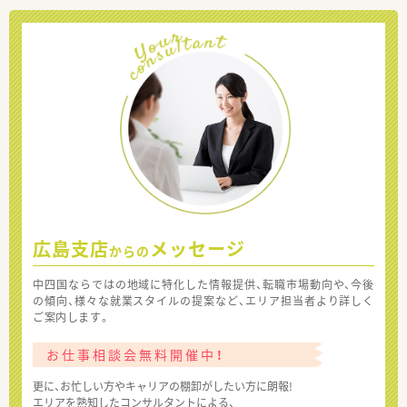
広島支店
メッセージ
からの
中四国ならではの地域に特化した情報提供、転職市場動向や、今後
の傾向、様々な就業スタイルの提案など、エリア担当者より詳しく
ご案内します。
お仕事相談会無料開催中！
更に、お忙しい方やキャリアの棚卸がしたい方に朗報!
エリアを熟知したコンサルタントによる、