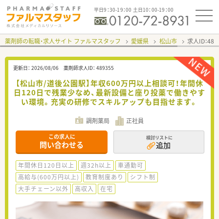
平日9：30-19：00 土日10：00-19：00
薬剤師の転職・求人サイト ファルマスタッフ
愛媛県
松山市
求人ID：48
更新日：
2026/08/06
薬剤師求人ID：
489355
【松山市/道後公園駅】年収600万円以上相談可！年間休
日120日で残業少なめ、最新設備と座り投薬で働きやす
い環境。充実の研修でスキルアップも目指せます。
調剤薬局
正社員
この求人に
検討リストに
問い合わせる
追加
年間休日120日以上
週32h以上
車通勤可
高給与(600万円以上)
教育制度あり
シフト制
大手チェーン以外
高収入
在宅