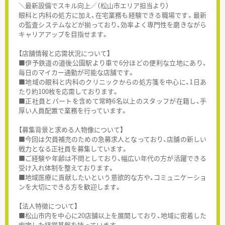
＼最新設備でスキル向上／（松山市エリア担当より）
眼科と内科の処方に加え、在宅業務も経験できる職場です。最新
の監査システムなどが揃っており、効率よく専門性を磨きながら
キャリアアップを目指せます。
【店舗情報と応需状況について】
■伊予鉄道の道後公園駅より車で6分ほどの便利な立地にあり、
毎日のマイカー通勤が可能な店舗です。
■地域の眼科と内科のクリニックからの処方箋を中心に、1日あ
たり約100枚を応需しております。
■正社員とパートを含めて常時6名以上のスタッフが在籍し、手
厚い人員配置で業務を行っています。
【募集背景と求める人物像について】
■今回は欠員補充のための急募求人となっており、店舗の新しい
戦力となる正社員を募集しています。
■ご経験や年齢は不問としており、幅広い年代の方が活躍できる
受け入れ体制を整えております。
■地域医療に貢献したいという意欲的な方や、コミュニケーショ
ンを大切にできる方を歓迎します。
【法人特徴について】
■松山市内を中心に20店舗以上を展開しており、地域に密着した
安定した経営基盤を持っています。