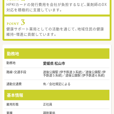
HPKIカードの発行費用を会社が負担するなど、薬剤師のDX
対応を積極的に支援しています。
健康サポート薬局としての活動を通じて、地域住民の健康
維持・増進に貢献しています。
勤務地
勤務地
愛媛県 松山市
路線・交通手段
道後公園駅 (伊予鉄道３系統)／道後公園駅 (伊
予鉄道５系統)／道後公園駅 (伊予鉄道６系統)
通勤交通費
有／会社規定による
基本情報
雇用形態
正社員
業種
調剤薬局