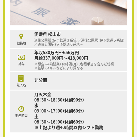
愛媛県 松山市
道後公園駅 (伊予鉄道３系統)／道後公園駅 (伊予鉄道５系統)
勤務地
／道後公園駅 (伊予鉄道６系統
…
年収530万円～656万円
月給337,000円～418,000円
給与
※想定・平均残業（10時間/月）、各種手当を含んだ総額
※経験・スキルなどにより異なる
非公開
法人名
月火木金
08：30～18：30（休憩90分）
水
09：00～17：00（休憩60分）
勤務時間
土
08：30～16：00（休憩60分）
※上記より週40時間以内シフト勤務