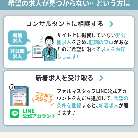
希望の求人が見つからない…という方は
コンサルタントに相談する
サイト上に掲載していない
非公
開求人
を含め、
転職のプロ
があな
たのご希望に沿って
求人をお探
しします！
新着求人を受け取る
ファルマスタッフLINE公式アカ
ウントを友だち追加して、
希望の
条件を登録
すると、
新着求人
が届
きます♪