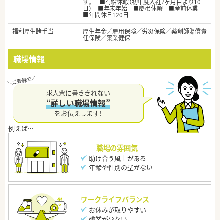
す。 ■有給休暇（初年度入社7ヶ月目より10
日） ■年末年始 ■慶弔休暇 ■産前休業
■年間休日120日
福利厚生諸手当
厚生年金／雇用保険／労災保険／薬剤師賠償責
任保険／薬業健保
職場情報
求人票に書ききれない
“詳しい職場情報”
をお伝えします！
職場の雰囲気
助け合う風土がある
年齢や性別の壁がない
ワークライフバランス
お休みが取りやすい
残業が少ない