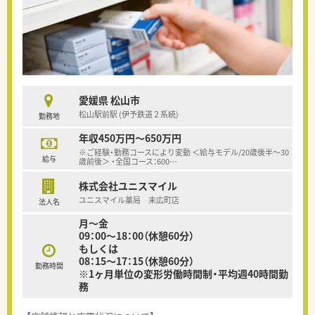
愛媛県 松山市
松山駅前駅 (伊予鉄道２系統)
勤務地
年収450万円～650万円
※ご経験・勤務コースにより変動 ＜給与モデル/20歳後半～30
給与
歳前後＞ ・全国コース：600
…
株式会社ユニスマイル
ユニスマイル薬局 末広町店
法人名
月～金
09：00～18：00（休憩60分）
もしくは
08：15～17：15（休憩60分）
勤務時間
※1ヶ月単位の変形労働時間制・平均週40時間勤
務