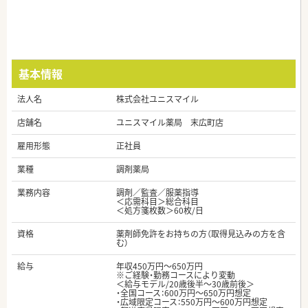
基本情報
法人名
株式会社ユニスマイル
店舗名
ユニスマイル薬局 末広町店
雇用形態
正社員
業種
調剤薬局
業務内容
調剤／監査／服薬指導
＜応需科目＞総合科目
＜処方箋枚数＞60枚/日
資格
薬剤師免許をお持ちの方（取得見込みの方を含
む）
給与
年収450万円～650万円
※ご経験・勤務コースにより変動
＜給与モデル/20歳後半～30歳前後＞
・全国コース：600万円～650万円想定
・広域限定コース：550万円～600万円想定