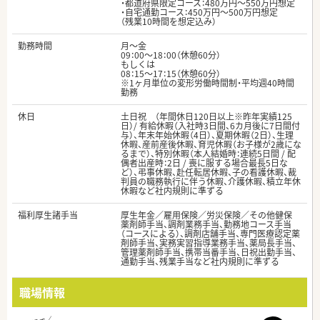
・都道府県限定コース：480万円～550万円想定
・自宅通勤コース：450万円～500万円想定
（残業10時間を想定込み）
勤務時間
月～金
09：00～18：00（休憩60分）
もしくは
08：15～17：15（休憩60分）
※1ヶ月単位の変形労働時間制・平均週40時間
勤務
休日
土日祝 （年間休日120日以上※昨年実績125
日）/ 有給休暇（入社時3日間、6カ月後に7日間付
与）、年末年始休暇（4日）、夏期休暇（2日）、生理
休暇、産前産後休暇、育児休暇（お子様が2歳にな
るまで）、特別休暇（本人結婚時：連続5日間 / 配
偶者出産時：2日 / 喪に服する場合最長5日な
ど）、弔事休暇、赴任転居休暇、子の看護休暇、裁
判員の職務執行に伴う休暇、介護休暇、積立年休
休暇など社内規則に準ずる
福利厚生諸手当
厚生年金／雇用保険／労災保険／その他健保
薬剤師手当、調剤業務手当、勤務地コース手当
（コースによる）、調剤店舗手当、専門医療認定薬
剤師手当、実務実習指導業務手当、薬局長手当、
管理薬剤師手当、携帯当番手当、日祝出勤手当、
通勤手当、残業手当など社内規則に準ずる
職場情報