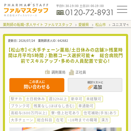
平日9：30-19：00 土日10：00-19：00
薬剤師の転職・求人サイト ファルマスタッフ
愛媛県
松山市
ユニスマイ
更新日：
2026/07/24
薬剤師求人ID：
642682
【松山市】≪大手チェーン薬局/土日休みの店舗≫残業時
間は月平均5時間♪勤務コース選択可能★ 総合病院門
前でスキルアップ・多めの人員配置で安心！
調剤薬局
正社員
この求人に
検討リストに
問い合わせる
追加
駅チカ
土日祝休み
週32h以上
新卒可
未経験可
ブランク可
残業なし(ほぼなし含む)
車通勤可
高給与(600万円以上)
寮・借上社宅あり
住宅補助(手当)あり
大手チェーン
総合科目
在宅
~18時までの職場
漢方