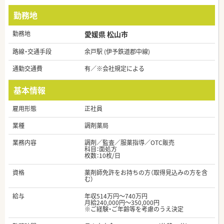
勤務地
勤務地
愛媛県 松山市
路線・交通手段
余戸駅 (伊予鉄道郡中線)
通勤交通費
有／※会社規定による
基本情報
雇用形態
正社員
業種
調剤薬局
業務内容
調剤／監査／服薬指導／OTC販売
科目：面処方
枚数：10枚/日
資格
薬剤師免許をお持ちの方（取得見込みの方を含
む）
給与
年収514万円～740万円
月給240,000円～350,000円
※ご経験・ご年齢等を考慮のうえ決定