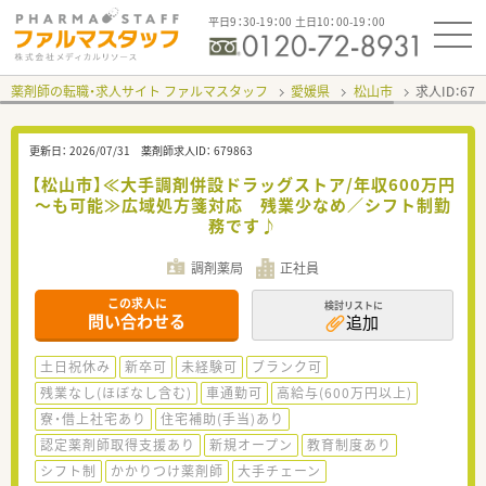
平日9：30-19：00 土日10：00-19：00
薬剤師の転職・求人サイト ファルマスタッフ
愛媛県
松山市
求人ID：67
更新日：
2026/07/31
薬剤師求人ID：
679863
【松山市】≪大手調剤併設ドラッグストア/年収600万円
～も可能≫広域処方箋対応 残業少なめ／シフト制勤
務です♪
調剤薬局
正社員
この求人に
検討リストに
問い合わせる
追加
土日祝休み
新卒可
未経験可
ブランク可
残業なし(ほぼなし含む)
車通勤可
高給与(600万円以上)
寮・借上社宅あり
住宅補助(手当)あり
認定薬剤師取得支援あり
新規オープン
教育制度あり
シフト制
かかりつけ薬剤師
大手チェーン