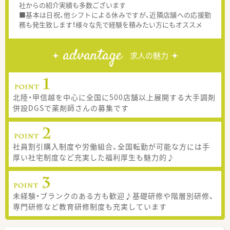
社からの紹介実績も多数ございます
■基本は日祝、他シフトによる休みですが、近隣店舗への応援勤
務も発生致します！様々な先で経験を積みたい方にもオススメ
advantage
求人の魅力
北陸・甲信越を中心に全国に500店舗以上展開する大手調剤
併設DGSで薬剤師さんの募集です
社員割引購入制度や労働組合、全国転勤が可能な方には手
厚い社宅制度など充実した福利厚生も魅力的♪
未経験・ブランクのある方も歓迎♪基礎研修や階層別研修、
専門研修など教育研修制度も充実しています