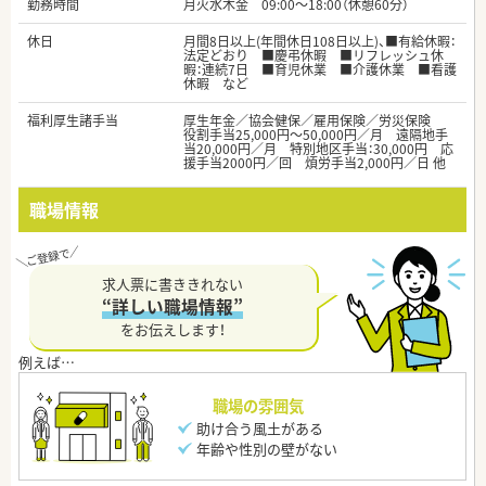
勤務時間
月火水木金 09:00～18:00（休憩60分）
休日
月間8日以上(年間休日108日以上)、■有給休暇：
法定どおり ■慶弔休暇 ■リフレッシュ休
暇：連続7日 ■育児休業 ■介護休業 ■看護
休暇 など
福利厚生諸手当
厚生年金／協会健保／雇用保険／労災保険
役割手当25,000円～50,000円／月 遠隔地手
当20,000円／月 特別地区手当：30,000円 応
援手当2000円／回 煩労手当2,000円／日 他
職場情報
求人票に書ききれない
“詳しい職場情報”
をお伝えします！
職場の雰囲気
助け合う風土がある
年齢や性別の壁がない