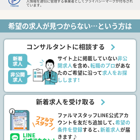
人情報を適切に管理する事業者としてプライバシーマークが付与され
ています。
希望の求人が見つからない…という方は
コンサルタントに相談する
サイト上に掲載していない
非公
開求人
を含め、
転職のプロ
があな
たのご希望に沿って
求人をお探
しします！
新着求人を受け取る
ファルマスタッフLINE公式アカ
ウントを友だち追加して、
希望の
条件を登録
すると、
新着求人
が届
きます♪