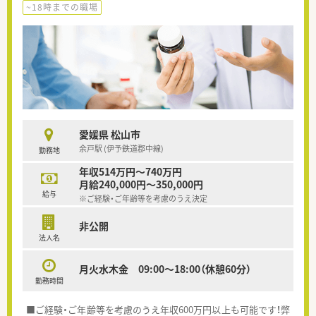
~18時までの職場
愛媛県 松山市
余戸駅 (伊予鉄道郡中線)
勤務地
年収514万円～740万円
月給240,000円～350,000円
給与
※ご経験・ご年齢等を考慮のうえ決定
非公開
法人名
月火水木金 09:00～18:00（休憩60分）
勤務時間
■ご経験・ご年齢等を考慮のうえ年収600万円以上も可能です！弊