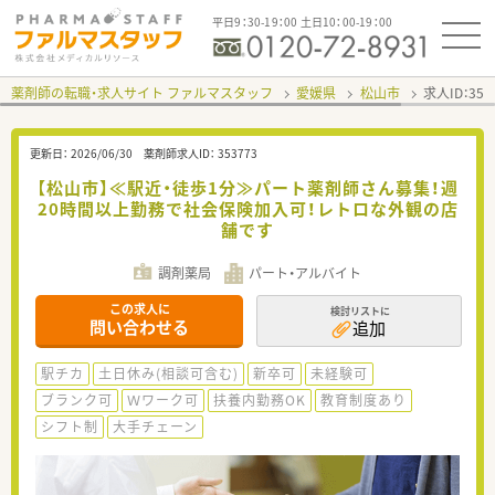
平日9：30-19：00 土日10：00-19：00
薬剤師の転職・求人サイト ファルマスタッフ
愛媛県
松山市
求人ID：35
更新日：
2026/06/30
薬剤師求人ID：
353773
【松山市】≪駅近・徒歩1分≫パート薬剤師さん募集！週
20時間以上勤務で社会保険加入可！レトロな外観の店
舗です
調剤薬局
パート・アルバイト
この求人に
検討リストに
問い合わせる
追加
駅チカ
土日休み(相談可含む)
新卒可
未経験可
ブランク可
Ｗワーク可
扶養内勤務OK
教育制度あり
シフト制
大手チェーン