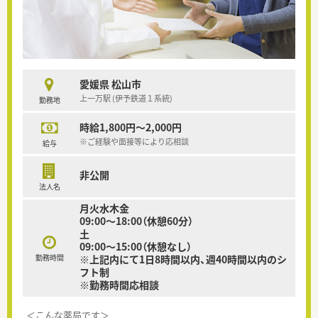
愛媛県 松山市
上一万駅 (伊予鉄道１系統)
勤務地
時給1,800円～2,000円
※ご経験や面接等により応相談
給与
非公開
法人名
月火水木金
09:00～18:00（休憩60分）
土
09:00～15:00（休憩なし）
勤務時間
※上記内にて1日8時間以内、週40時間以内のシ
フト制
※勤務時間応相談
＜こんな薬局です＞