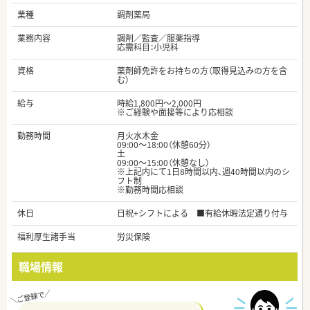
業種
調剤薬局
業務内容
調剤／監査／服薬指導
応需科目：小児科
資格
薬剤師免許をお持ちの方（取得見込みの方を含
む）
給与
時給1,800円～2,000円
※ご経験や面接等により応相談
勤務時間
月火水木金
09:00～18:00（休憩60分）
土
09:00～15:00（休憩なし）
※上記内にて1日8時間以内、週40時間以内のシ
フト制
※勤務時間応相談
休日
日祝+シフトによる ■有給休暇法定通り付与
福利厚生諸手当
労災保険
職場情報