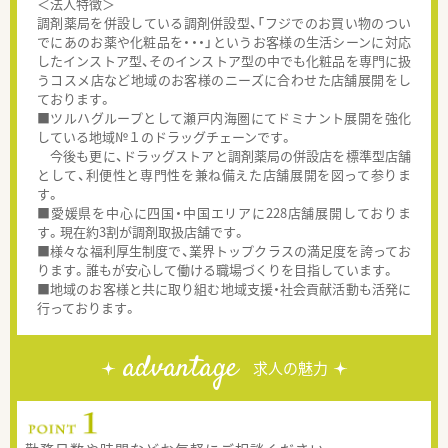
＜法人特徴＞
調剤薬局を併設している調剤併設型、「フジでのお買い物のつい
でにあのお薬や化粧品を・・・」というお客様の生活シーンに対応
したインストア型、そのインストア型の中でも化粧品を専門に扱
うコスメ店など地域のお客様のニーズに合わせた店舗展開をし
ております。
■ツルハグループとして瀬戸内海圏にてドミナント展開を強化
している地域№１のドラッグチェーンです。
今後も更に、ドラッグストアと調剤薬局の併設店を標準型店舗
として、利便性と専門性を兼ね備えた店舗展開を図って参りま
す。
■愛媛県を中心に四国・中国エリアに228店舗展開しておりま
す。現在約3割が調剤取扱店舗です。
■様々な福利厚生制度で、業界トップクラスの満足度を誇ってお
ります。誰もが安心して働ける職場づくりを目指しています。
■地域のお客様と共に取り組む地域支援・社会貢献活動も活発に
行っております。
advantage
求人の魅力