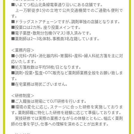
■いよてつ松山北条線電車通り沿いにある店舗です。
上一万駅徒歩1分の立地で公共交通機関でのご通勤も便利で
す。
■ドラッグストアチェーンですが、調剤単独の店舗となります。
■投薬口は2カ所。座り投薬メインです。
■電子薬歴・散剤分包機（Vマス）導入済みです。
■薬剤師は2～3名体制、事務員3名在籍しています。
＜業務内容＞
■小児科・内科・消化器内科・胃腸科・産科・婦人科処方箋を主に対
応いたします。
■処方箋枚数は平均58枚/日となります。
■調剤・投薬・監査・OTC販売など薬剤師業務全般をお願い致しま
す。
■在宅業務は現状ございません。
＜研修制度＞
■ご入職後は現場にてOJT研修を行います。
■環境の変化に応じ、ステージに合った研修を実施しておりま
す。薬剤師職に特化した研修を経験に応じて準備しております。
実技研修では実際の業務さながらの体験とともに、幅広く薬剤
師の仕事を学び、仕事への理解を深めることが出来ます。