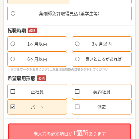
薬剤師免許取得見込（薬学生等）
転職時期
必須
1ヶ月以内
3ヶ月以内
6ヶ月以内
良いところがあれば
※ダブルワークをお考えの方は、就業開始時期の目安を選択してください
希望雇用形態
必須
正社員
契約社員
パート
派遣
1箇所
未入力の必須項目が
あります