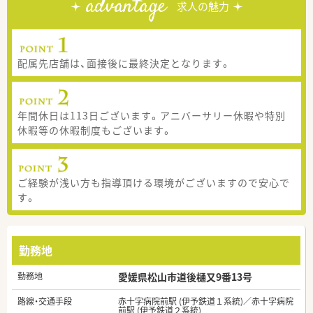
advantage
求人の魅力
配属先店舗は、面接後に最終決定となります。
年間休日は113日ございます。アニバーサリー休暇や特別
休暇等の休暇制度もございます。
ご経験が浅い方も指導頂ける環境がございますので安心で
す。
勤務地
勤務地
愛媛県松山市道後樋又9番13号
路線・交通手段
赤十字病院前駅 (伊予鉄道１系統)／赤十字病院
前駅 (伊予鉄道２系統)