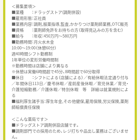
＜募集要項＞
■業種 ：ドラッグストア(調剤併設)
■雇用形態：正社員
■業務内容：調剤,服薬指導,監査,かかりつけ薬剤師業務,OTC販売
■資格 ：薬剤師免許をお持ちの方（取得見込みの方を含む）
■給与 ：年収：450万円～580万円
■勤務時間：月火水木金
10:00～19:00（休憩60分）
週40時間シフト勤務制
1年単位の変形労働時間制
※勤務時間は店舗により異なる
※休憩は実働6時間超で45分、8時間超で60分取得
■休日 ：シフトによる（店舗による）／有給休暇法定通り付与
／年間休日113日／慶弔休暇／産前産後休暇／育児休業／育児・
介護短縮勤務／介護休暇／特別休暇 等 詳細は就業規則によ
る
■福利厚生諸手当：厚生年金,その他健保,雇用保険,労災保険,薬剤
師賠償責任保険
＜こんな薬局です＞
■ドラッグストア調剤併設店舗です。
■調剤部門での採用のため、レジ打ちや品出し業務はございませ
ん。