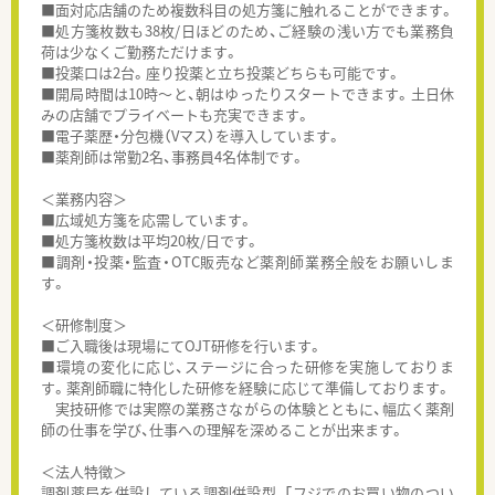
■面対応店舗のため複数科目の処方箋に触れることができます。
■処方箋枚数も38枚/日ほどのため、ご経験の浅い方でも業務負
荷は少なくご勤務ただけます。
■投薬口は2台。座り投薬と立ち投薬どちらも可能です。
■開局時間は10時～と、朝はゆったりスタートできます。土日休
みの店舗でプライベートも充実できます。
■電子薬歴・分包機（Vマス）を導入しています。
■薬剤師は常勤2名、事務員4名体制です。
＜業務内容＞
■広域処方箋を応需しています。
■処方箋枚数は平均20枚/日です。
■調剤・投薬・監査・OTC販売など薬剤師業務全般をお願いしま
す。
＜研修制度＞
■ご入職後は現場にてOJT研修を行います。
■環境の変化に応じ、ステージに合った研修を実施しておりま
す。薬剤師職に特化した研修を経験に応じて準備しております。
実技研修では実際の業務さながらの体験とともに、幅広く薬剤
師の仕事を学び、仕事への理解を深めることが出来ます。
＜法人特徴＞
調剤薬局を併設している調剤併設型、「フジでのお買い物のつい