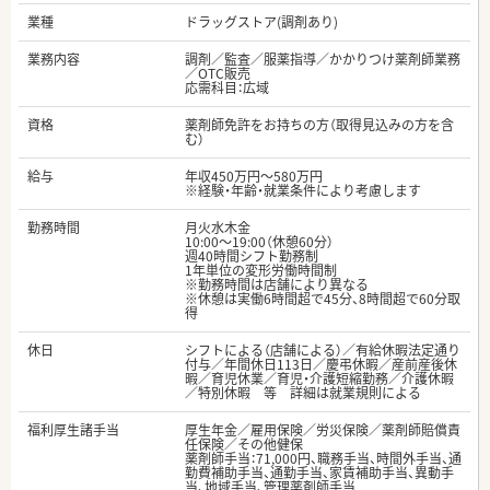
業種
ドラッグストア(調剤あり)
業務内容
調剤／監査／服薬指導／かかりつけ薬剤師業務
／OTC販売
応需科目：広域
資格
薬剤師免許をお持ちの方（取得見込みの方を含
む）
給与
年収450万円～580万円
※経験・年齢・就業条件により考慮します
勤務時間
月火水木金
10:00～19:00（休憩60分）
週40時間シフト勤務制
1年単位の変形労働時間制
※勤務時間は店舗により異なる
※休憩は実働6時間超で45分、8時間超で60分取
得
休日
シフトによる（店舗による）／有給休暇法定通り
付与／年間休日113日／慶弔休暇／産前産後休
暇／育児休業／育児・介護短縮勤務／介護休暇
／特別休暇 等 詳細は就業規則による
福利厚生諸手当
厚生年金／雇用保険／労災保険／薬剤師賠償責
任保険／その他健保
薬剤師手当：71,000円、職務手当、時間外手当、通
勤費補助手当、通勤手当、家賃補助手当、異動手
当、地域手当、管理薬剤師手当