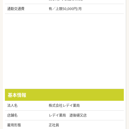
通勤交通費
有／上限50,000円/月
基本情報
法人名
株式会社レデイ薬局
店舗名
レデイ薬局 道後樋又店
雇用形態
正社員