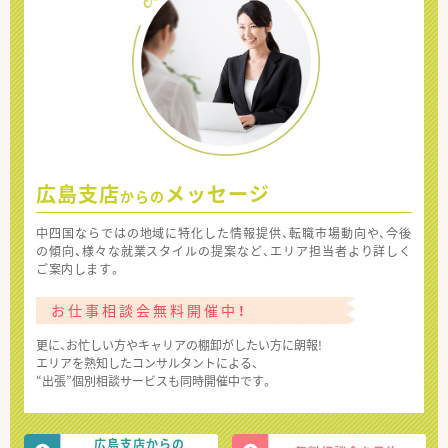
広島支店
メッセージ
からの
中四国ならではの地域に特化した情報提供、転職市場動向や、今後
の傾向、様々な就業スタイルの提案など、エリア担当者より詳しく
ご案内します。
お仕事相談会無料開催中！
更に、お忙しい方やキャリアの棚卸がしたい方に朗報!
エリアを熟知したコンサルタントによる、
“出張”個別相談サービスも同時開催中です。
広島支店からの