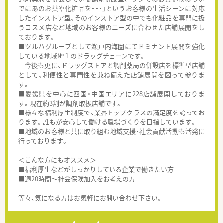
でにあのお薬や化粧品を・・・」というお客様の生活シーンに対応
したインストア型、そのインストア型の中でも化粧品を専門に扱
うコスメ店など地域のお客様のニーズに合わせた店舗展開をし
ております。
■ツルハグループとして瀬戸内海圏にてドミナント展開を強化
している地域№１のドラッグチェーンです。
今後も更に、ドラッグストアと調剤薬局の併設店を標準型店舗
として、利便性と専門性を兼ね備えた店舗展開を図って参りま
す。
■愛媛県を中心に四国・中国エリアに228店舗展開しておりま
す。現在約3割が調剤取扱店舗です。
■様々な福利厚生制度で、業界トップクラスの満足度を誇ってお
ります。誰もが安心して働ける職場づくりを目指しています。
■地域のお客様と共に取り組む地域支援・社会貢献活動も活発に
行っております。
＜こんな方にもオススメ＞
■福利厚生などがしっかりしている企業で働きたい方
■週20時間～社会保険加入をお考えの方
等々、気になる方はお気軽にお問い合わせ下さい。