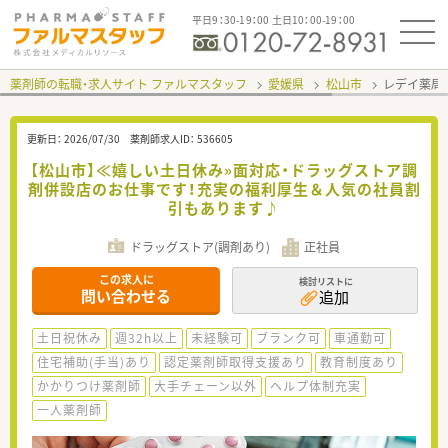
平日9：30-19：00 土日10：00-19：00
薬剤師の転職・求人サイト ファルマスタッフ
愛媛県
松山市
レデイ薬局
更新日：
2026/07/30
薬剤師求人ID：
536605
【松山市】≪嬉しい土日休み»面対応・ドラッグストア調
剤併設店のお仕事です！充実の福利厚生＆人気の社員割
引もあります♪
ドラッグストア(調剤あり)
正社員
この求人に
検討リストに
問い合わせる
追加
土日祝休み
週32h以上
未経験可
ブランク可
車通勤可
住宅補助(手当)あり
認定薬剤師取得支援あり
教育制度あり
かかりつけ薬剤師
大手チェーン以外
ヘルプ体制充実
一人薬剤師