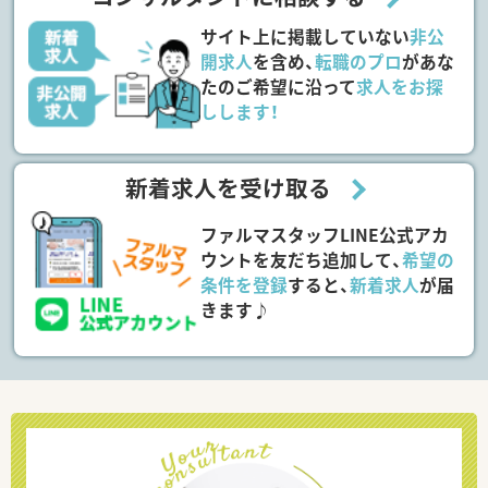
サイト上に掲載していない
非公
開求人
を含め、
転職のプロ
があな
たのご希望に沿って
求人をお探
しします！
新着求人を受け取る
ファルマスタッフLINE公式アカ
ウントを友だち追加して、
希望の
条件を登録
すると、
新着求人
が届
きます♪