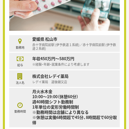
愛媛県 松山市
赤十字病院前駅 (伊予鉄道１系統)／赤十字病院前駅 (伊予鉄
勤務地
道２系統)
年収450万円～580万円
※経験・年齢・就業条件により考慮します
給与
株式会社レデイ薬局
レデイ薬局 道後樋又店
法人名
月火水木金
10:00～19:00（休憩60分）
週40時間シフト勤務制
1年単位の変形労働時間制
勤務時間
※勤務時間は店舗により異なる
※休憩は実働6時間超で45分、8時間超で60分取
得