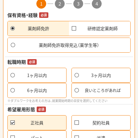
1
2
3
4
保有資格・経験
必須
薬剤師免許
研修認定薬剤師
薬剤師免許取得見込（薬学生等）
転職時期
必須
1ヶ月以内
3ヶ月以内
6ヶ月以内
良いところがあれば
※ダブルワークをお考えの方は、就業開始時期の目安を選択してください
希望雇用形態
必須
正社員
契約社員
パート
派遣