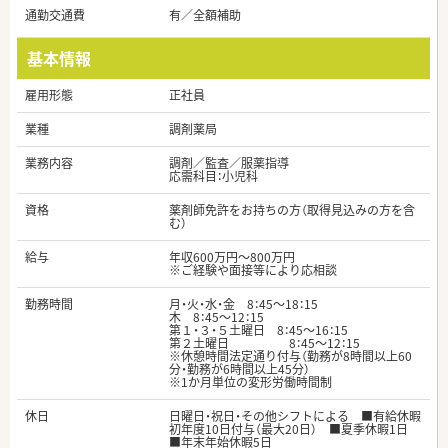
通勤交通費
有／全額補助
基本情報
雇用形態
正社員
業種
調剤薬局
業務内容
調剤／監査／服薬指導
応需科目：小児科
資格
薬剤師免許をお持ちの方（取得見込みの方を含
む）
給与
年収600万円～800万円
※ご経験や面接等により応相談
勤務時間
月・火・水・金 8：45～18：15
木 8：45～12：15
第１・３・５土曜日 8：45～16：15
第２土曜日 8：45～12：15
※休憩時間法定通り付与（勤務が8時間以上60
分・勤務が6時間以上45分）
※1か月単位の変形労働時間制
休日
日曜日・祝日・その他シフトによる ■有給休暇
初年度10日付与（最大20日） ■夏季休暇1日
■年末年始休暇5日