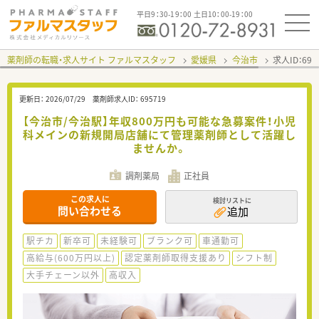
平日9：30-19：00 土日10：00-19：00
薬剤師の転職・求人サイト ファルマスタッフ
愛媛県
今治市
求人ID：69
更新日：
2026/07/29
薬剤師求人ID：
695719
【今治市/今治駅】年収800万円も可能な急募案件！小児
科メインの新規開局店舗にて管理薬剤師として活躍し
ませんか。
調剤薬局
正社員
この求人に
検討リストに
問い合わせる
追加
駅チカ
新卒可
未経験可
ブランク可
車通勤可
高給与(600万円以上)
認定薬剤師取得支援あり
シフト制
大手チェーン以外
高収入