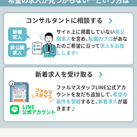
コンサルタントに相談する
サイト上に掲載していない
非公
開求人
を含め、
転職のプロ
があな
たのご希望に沿って
求人をお探
しします！
新着求人を受け取る
ファルマスタッフLINE公式アカ
ウントを友だち追加して、
希望の
条件を登録
すると、
新着求人
が届
きます♪