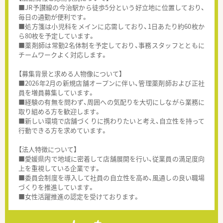
■JR予讃線の今治駅から徒歩5分という好立地に位置しており、
毎日の通勤が便利です。
■処方箋は小児科をメインに応需しており、1日あたり約60枚か
ら80枚を予定しています。
■薬剤師は常勤2名体制を予定しており、事務スタッフとともに
チームワークよく対応します。
【募集背景と求める人物像について】
■2026年2月の新規店舗オープンに伴い、管理薬剤師および正社
員を増員募集しています。
■経験の有無を問わず、周囲への気配りを大切にしながら業務に
取り組める方を歓迎します。
■新しい環境で店舗づくりに携わりたいと考え、自立性を持って
行動できる方を求めています。
【法人特徴について】
■愛媛県内で地域に密着して店舗展開を行い、従業員の満足度向
上を重視している企業です。
■委員会制度を導入して社員の自立性を高め、風通しの良い職場
づくりを推進しています。
■女性活躍推進の認定を受けております。