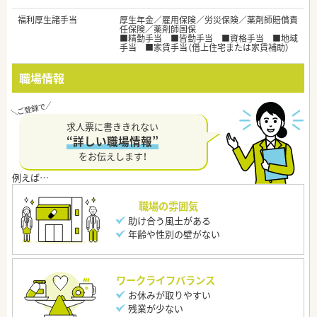
福利厚生諸手当
厚生年金／雇用保険／労災保険／薬剤師賠償責
任保険／薬剤師国保
■精勤手当 ■皆勤手当 ■資格手当 ■地域
手当 ■家賃手当（借上住宅または家賃補助）
職場情報
求人票に書ききれない
“詳しい職場情報”
をお伝えします！
職場の雰囲気
助け合う風土がある
年齢や性別の壁がない
ワークライフバランス
お休みが取りやすい
残業が少ない