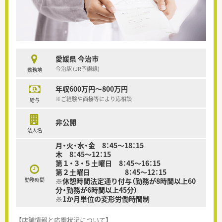
愛媛県 今治市
今治駅 (JR予讃線)
勤務地
年収600万円～800万円
※ご経験や面接等により応相談
給与
非公開
法人名
月・火・水・金 8：45～18：15
木 8：45～12：15
第１・３・５土曜日 8：45～16：15
第２土曜日 8：45～12：15
勤務時間
※休憩時間法定通り付与（勤務が8時間以上60
分・勤務が6時間以上45分）
※1か月単位の変形労働時間制
【店舗情報と応需状況について】