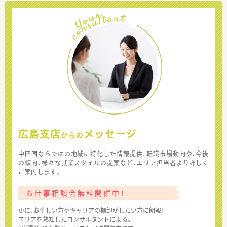
広島支店
メッセージ
からの
中四国ならではの地域に特化した情報提供、転職市場動向や、今後
の傾向、様々な就業スタイルの提案など、エリア担当者より詳しく
ご案内します。
お仕事相談会無料開催中！
更に、お忙しい方やキャリアの棚卸がしたい方に朗報!
エリアを熟知したコンサルタントによる、