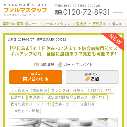
平日9：30-19：00 土日10：00-19：00
薬剤師の転職・求人サイト ファルマスタッフ
愛媛県
宇和島市
求人ID：
更新日：
2026/08/07
薬剤師求人ID：
204512
【宇和島市】≪土日休み・17時まで≫総合病院門前でス
キルアップ可能 全国に店舗ありで異動も可能です！
調剤薬局
パート・アルバイト
この求人に
検討リストに
問い合わせる
追加
土日祝休み
未経験可
ブランク可
残業なし(ほぼなし含む)
転勤なし
車通勤可
認定薬剤師取得支援あり
積雪なし
教育制度あり
シフト制
大手チェーン
総合科目
~18時までの職場