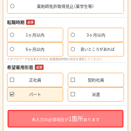
薬剤師免許取得見込（薬学生等）
転職時期
必須
1ヶ月以内
3ヶ月以内
6ヶ月以内
良いところがあれば
※ダブルワークをお考えの方は、就業開始時期の目安を選択してください
希望雇用形態
必須
正社員
契約社員
パート
派遣
1箇所
未入力の必須項目が
あります