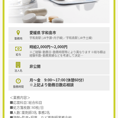
愛媛県 宇和島市
宇和島駅 (JR予讃・内子線)／宇和島駅 (JR予土線)
勤務地
時給2,000円～2,000円
※ご経験・勤務日・勤務時間等により異なります ※給与額は
給与
経験年数・勤務実績などを考慮して決定
…
非公開
法人名
月～金 9:00～17:00（休憩60分）
※上記より勤務日数応相談
勤務時間
＜業務内容＞
■応需科目：総合科目
■処方箋枚数：60枚/日
■人数：薬剤師3名 事務2名
■調剤・監査・投薬 など薬剤師業務全般