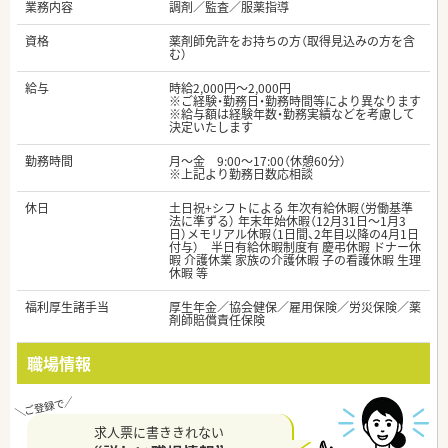
業務内容
調剤／監査／服薬指導
資格
薬剤師免許をお持ちの方（取得見込みの方を含
む）
給与
時給2,000円～2,000円
※ご経験・勤務日・勤務時間等により異なります
※給与額は経験年数・勤務実績などを考慮して
決定いたします
勤務時間
月～金 9:00～17:00（休憩60分）
※上記より勤務日数応相談
休日
土日祝+シフトによる 年次有給休暇（労働基準
法に準ずる） 年末年始休暇（12月31日～1月3
日）メモリアル休暇（1日間、2年目以降の4月1日
付与） 半日有給休暇制度有 慶弔休暇 ドナー休
暇 介護休業 家族の介護休暇 子の看護休暇 生理
休暇 等
福利厚生諸手当
厚生年金／協会健保／雇用保険／労災保険／薬
剤師賠償責任保険
職場情報
求人票に書ききれない