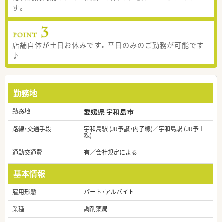
す。
店舗自体が土日お休みです。平日のみのご勤務が可能です
♪
勤務地
勤務地
愛媛県 宇和島市
路線・交通手段
宇和島駅 (JR予讃・内子線)／宇和島駅 (JR予土
線)
通勤交通費
有／会社規定による
基本情報
雇用形態
パート・アルバイト
業種
調剤薬局