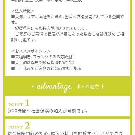
＜法人特徴＞
■東海エリアに本社をかまえ、全国へ店舗展開されている企業で
す。
愛媛県内にも複数店舗出店されています。
ご家庭のご事情で転居が必要になった場合も店舗異動のご相
談も可能です。
＜おススメポイント＞
■未経験者、ブランクのある方歓迎！
■大手調剤薬局で経営基盤も安定◎
■土日休みでご家庭のとの両立も可能★
advantage
求人の魅力
週20時間～社会保険の加入が可能です。
総合病院門前のため、幅広い科目を経験することができま