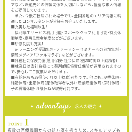
アなど、派遣先との信頼関係を大切にしながら、豊富な求人情報
をご提供しています。
また、今後ご転居された場合でも、全国各地のエリア情報に精
通したコンサルタントが皆様をお迎えいたします。
■充実した福利厚生！
福利厚生サービス利用可能・スポーツクラブ利用可能・特別休
暇制度・慶弔見舞金制度などがございます。
■研修制度も充実！
e-ラーニング受講無料・ファーマシーセミナーへの参加無料・
情報メディア「ファルマラボ」 などがございます。
■各種社会保険完備(雇用保険・社会保険：週20時間以上勤務者)
■就業日は当社負担にて薬剤師賠償責任保険が適用されますの
で、安心してご就業いただけます。
■有給休暇も取得(6ヶ月以上勤務)可能です。他にも、夏季休暇・
結婚休暇・出産休暇（産休取得者以外）・産前産後休暇・忌引休暇・
子の看護休暇・介護休暇が取得可能です。
advantage
求人の魅力
複数の医療機関からの処方箋を扱うため、スキルアップも