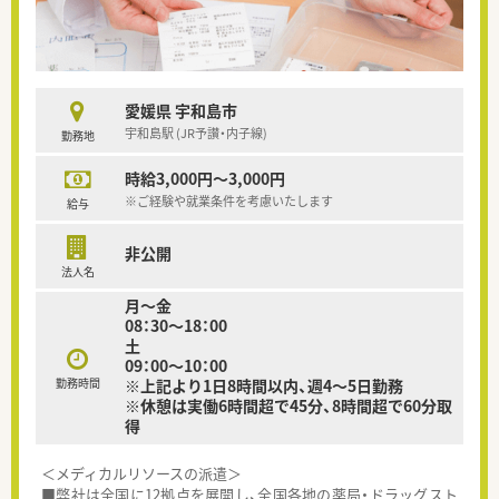
愛媛県 宇和島市
宇和島駅 (JR予讃・内子線)
勤務地
時給3,000円～3,000円
※ご経験や就業条件を考慮いたします
給与
非公開
法人名
月～金
08：30～18：00
土
09：00～10：00
勤務時間
※上記より1日8時間以内、週4～5日勤務
※休憩は実働6時間超で45分、8時間超で60分取
得
＜メディカルリソースの派遣＞
■弊社は全国に12拠点を展開し、全国各地の薬局・ドラッグスト