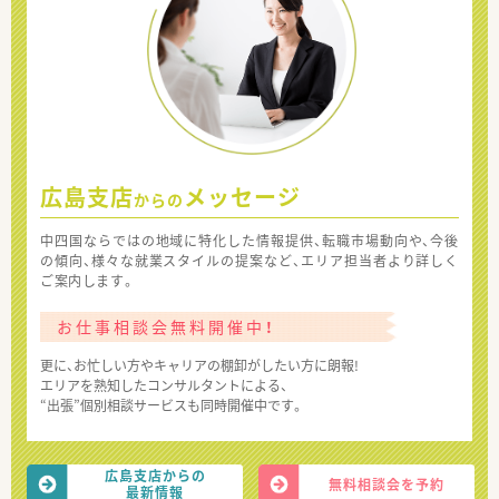
広島支店
メッセージ
からの
中四国ならではの地域に特化した情報提供、転職市場動向や、今後
の傾向、様々な就業スタイルの提案など、エリア担当者より詳しく
ご案内します。
お仕事相談会無料開催中！
更に、お忙しい方やキャリアの棚卸がしたい方に朗報!
エリアを熟知したコンサルタントによる、
“出張”個別相談サービスも同時開催中です。
広島支店からの
無料相談会を予約
最新情報