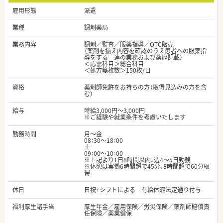
雇用形態
派遣
業種
調剤薬局
業務内容
調剤／監査／服薬指導／OTC販売
（薬剤を揃え内容を確認のうえ患者への服薬指
導をする一連の業務および薬歴記載）
＜応需科目＞総合科目
＜処方箋枚数＞150枚/日
資格
薬剤師免許をお持ちの方（取得見込みの方を含
む）
給与
時給3,000円～3,000円
※ご経験や就業条件を考慮いたします
勤務時間
月～金
08：30～18：00
土
09：00～10：00
※上記より1日8時間以内、週4～5日勤務
※休憩は実働6時間超で45分、8時間超で60分取
得
休日
日祝+シフトによる 有給休暇法定通り付与
福利厚生諸手当
厚生年金／雇用保険／労災保険／薬剤師賠償責
任保険／薬業健保