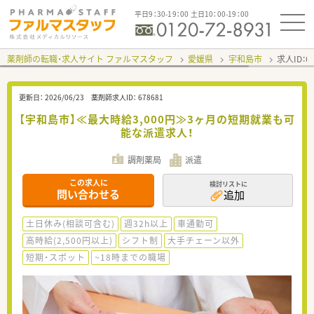
平日9：30-19：00 土日10：00-19：00
薬剤師の転職・求人サイト ファルマスタッフ
愛媛県
宇和島市
求人ID：
更新日：
2026/06/23
薬剤師求人ID：
678681
【宇和島市】≪最大時給3,000円≫3ヶ月の短期就業も可
能な派遣求人！
調剤薬局
派遣
この求人に
検討リストに
問い合わせる
追加
土日休み(相談可含む)
週32h以上
車通勤可
高時給(2,500円以上)
シフト制
大手チェーン以外
短期・スポット
~18時までの職場