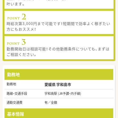
叶います。
時給次第3,000円まで可能です！短期間で効率よく稼ぎたい
方にもおススメ！
勤務開始日は相談可能！その他勤務条件についても、まずは
ご相談ください。
勤務地
勤務地
愛媛県 宇和島市
路線・交通手段
宇和島駅 (JR予讃・内子線)
通勤交通費
有／全額
基本情報