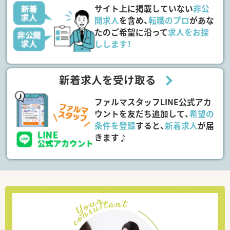
サイト上に掲載していない
非公
開求人
を含め、
転職のプロ
があな
たのご希望に沿って
求人をお探
しします！
新着求人を受け取る
ファルマスタッフLINE公式アカ
ウントを友だち追加して、
希望の
条件を登録
すると、
新着求人
が届
きます♪