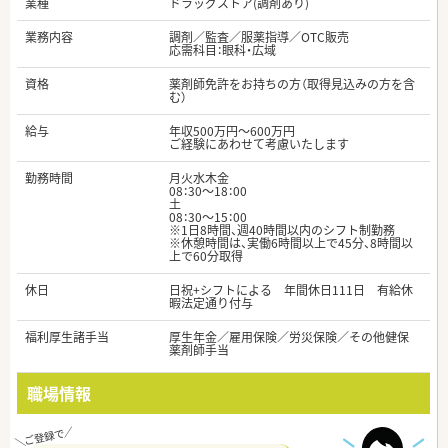
業種
ドラッグストア(調剤あり)
業務内容
調剤／監査／服薬指導／OTC販売
応需科目：眼科・広域
資格
薬剤師免許をお持ちの方（取得見込みの方を含
む）
給与
年収500万円～600万円
ご経験にあわせて考慮いたします
勤務時間
月火水木金
08：30～18：00
土
08：30～15：00
※1日8時間、週40時間以内のシフト制勤務
※休憩時間は、実働6時間以上で45分、8時間以
上で60分取得
休日
日祝+シフトによる 年間休日111日 有給休
暇法定通り付与
福利厚生諸手当
厚生年金／雇用保険／労災保険／その他健保
薬剤師手当
職場情報