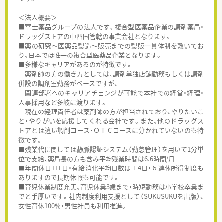
＜法人概要＞
■富士薬品グループの法人です。複合型医薬品企業の調剤薬局・
ドラッグストアの中四国管轄の事業会社となります。
■薬の研究～医薬品製造～販売までの製販一貫体制を敷いてお
り、日本では唯一の複合型医薬品企業となります。
■多様なキャリアがあるのが特徴です。
薬剤師の方の働き方としては、調剤単独店舗勤務もしくは調剤
併設の調剤室勤務がベースですが、
関連部署へのキャリアチェンジが可能で本社での経営・経理・
人事採用など多岐に渡ります。
現在の経理責任者は薬剤師の方が担当されており、やりたいこ
と・やりがいを応援してくれる会社です。また、他のドラッグス
トアとは違い調剤コース・ＯＴＣコースに分かれていないのも特
徴です。
■残業代に関しては静脈認証システム（勤怠管理）を用いて1分単
位で支給、薬局長の方も含み平均残業時間は6.6時間/月
■年間休日111日・有給消化平均日数は１4日・６連休所得制度も
ありますので長期休暇も可能です。
■育児休業制度充実、育児休業3歳まで・時短勤務は小学校卒業ま
でと手厚いです。社内制度利用支援として（SUKUSUKUを出版）、
女性育休100％・男性社員も利用推進。