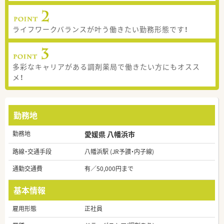
ライフワークバランスが叶う働きたい勤務形態です！
多彩なキャリアがある調剤薬局で働きたい方にもオスス
メ！
勤務地
勤務地
愛媛県 八幡浜市
路線・交通手段
八幡浜駅 (JR予讃・内子線)
通勤交通費
有／50,000円まで
基本情報
雇用形態
正社員