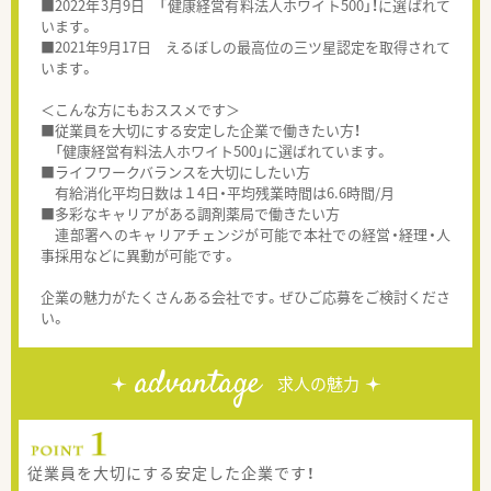
■2022年3月9日 「健康経営有料法人ホワイト500」！に選ばれて
います。
■2021年9月17日 えるぼしの最高位の三ツ星認定を取得されて
います。
＜こんな方にもおススメです＞
■従業員を大切にする安定した企業で働きたい方！
「健康経営有料法人ホワイト500」に選ばれています。
■ライフワークバランスを大切にしたい方
有給消化平均日数は１4日・平均残業時間は6.6時間/月
■多彩なキャリアがある調剤薬局で働きたい方
連部署へのキャリアチェンジが可能で本社での経営・経理・人
事採用などに異動が可能です。
企業の魅力がたくさんある会社です。ぜひご応募をご検討くださ
い。
advantage
求人の魅力
従業員を大切にする安定した企業です！