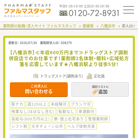
平日9：30-19：00 土日10：00-19：00
薬剤師の転職・求人サイト ファルマスタッフ
愛媛県
八幡浜市
求人ID：
更新日：
2026/07/30
薬剤師求人ID：
508379
【八幡浜市】≪年収600万円まで≫ドラッグストア調剤
併設店でのお仕事です！薬剤師2名体制・眼科+広域処方
箋を応需しています★八幡浜駅より徒歩5分！
ドラッグストア(調剤あり)
正社員
この求人に
検討リストに
問い合わせる
追加
駅チカ
週32h以上
未経験可
ブランク可
残業なし(ほぼなし含む)
転勤なし
車通勤可
高給与(600万円以上)
寮・借上社宅あり
管理薬剤師
シフト制
大手チェーン以外
ヘルプ体制充実