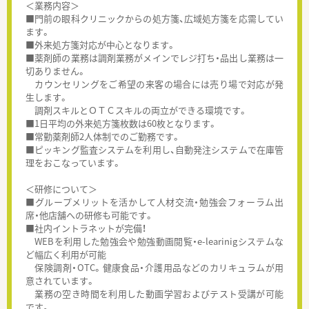
＜業務内容＞
■門前の眼科クリニックからの処方箋、広域処方箋を応需してい
ます。
■外来処方箋対応が中心となります。
■薬剤師の業務は調剤業務がメインでレジ打ち・品出し業務は一
切ありません。
カウンセリングをご希望の来客の場合には売り場で対応が発
生します。
調剤スキルとＯＴＣスキルの両立ができる環境です。
■1日平均の外来処方箋枚数は60枚となります。
■常勤薬剤師2人体制でのご勤務です。
■ピッキング監査システムを利用し、自動発注システムで在庫管
理をおこなっています。
＜研修について＞
■グループメリットを活かして人材交流・勉強会フォーラム出
席・他店舗への研修も可能です。
■社内イントラネットが完備！
WEBを利用した勉強会や勉強動画閲覧・e-learinigシステムな
ど幅広く利用が可能
保険調剤・OTC。健康食品・介護用品などのカリキュラムが用
意されています。
業務の空き時間を利用した動画学習およびテスト受講が可能
です。