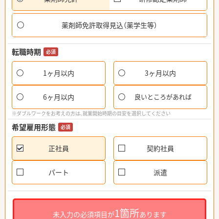
薬剤師免許取得見込（薬学生等）
転職時期
必須
1ヶ月以内
3ヶ月以内
6ヶ月以内
良いところがあれば
※ダブルワークをお考えの方は、就業開始時期の目安を選択してください
希望雇用形態
必須
正社員
契約社員
パート
派遣
1箇所
未入力の必須項目が
あります